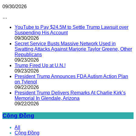
09/30/2026
…
YouTube to Pay $24.5M to Settle Trump Lawsuit over
Suspending His Account
09/30/2026
Secret Service Busts Massive Network Used in
Swatting Attacks Against Marjorie Taylor Greene, Other
Republicans
09/23/2026
Trump Fired Up at U.N.!
09/23/2026
President Trump Announces FDA Autism Action Plan
on Tylenol
09/22/2026
President Trump Delivers Remarks At Charlie Kirk’s
Memorial In Glendale, Arizona
09/22/2026
Cộng Đồng
All
Cộng Đồng