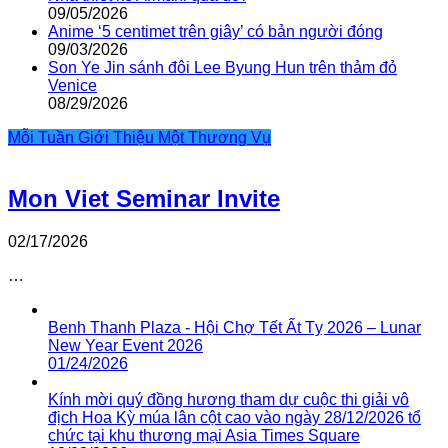
09/05/2026
Anime ‘5 centimet trên giây’ có bản người đóng
09/03/2026
Son Ye Jin sánh đôi Lee Byung Hun trên thảm đỏ
Venice
08/29/2026
Mỗi Tuần Giới Thiệu Một Thương Vụ
Mon Viet Seminar Invite
02/17/2026
…
Benh Thanh Plaza - Hội Chợ Tết Ất Tỵ 2026 – Lunar
New Year Event 2026
01/24/2026
Kính mời quý đồng hương tham dự cuộc thi giải vô
địch Hoa Kỳ múa lân cột cao vào ngày 28/12/2026 tổ
chức tại khu thương mại Asia Times Square