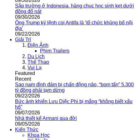
09/30/2026
Sập trường ở Indonesia, hàng chục học sinh kẹt dưới
đống đổ nát
09/30/2026
Ông Trump ký lệnh coi Antifa là ‘tổ chức khủng bố nội
địa’
09/22/2026
Giải Trí
Điện Ảnh
Phim Trailers
Du Lịch
Thể Thao
Vui Lạ
Featured
Recent
Sao nam đình đám bị chấn động não, “bom tấn” 5.300
tỷ đồng phải tạm dừng
09/22/2026
Bức ảnh khiến Lưu Diệc Phi bị mắng “không biết xấu
hổ”
09/07/2026
Nhà thiết kế Armani qua đời
09/05/2026
Kiến Thức
Khoa Học