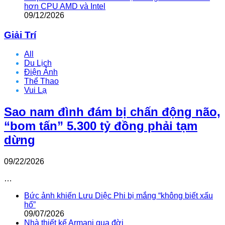
hơn CPU AMD và Intel
09/12/2026
Giải Trí
All
Du Lịch
Điện Ảnh
Thể Thao
Vui Lạ
Sao nam đình đám bị chấn động não,
“bom tấn” 5.300 tỷ đồng phải tạm
dừng
09/22/2026
…
Bức ảnh khiến Lưu Diệc Phi bị mắng “không biết xấu
hổ”
09/07/2026
Nhà thiết kế Armani qua đời