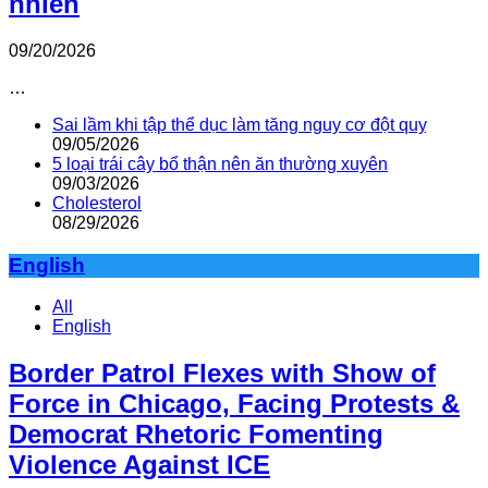
nhiên
09/20/2026
…
Sai lầm khi tập thể dục làm tăng nguy cơ đột quỵ
09/05/2026
5 loại trái cây bổ thận nên ăn thường xuyên
09/03/2026
Cholesterol
08/29/2026
English
All
English
Border Patrol Flexes with Show of
Force in Chicago, Facing Protests &
Democrat Rhetoric Fomenting
Violence Against ICE