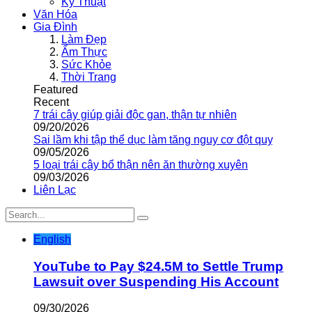
Kỹ Thuật
Văn Hóa
Gia Đình
Làm Đẹp
Ẩm Thực
Sức Khỏe
Thời Trang
Featured
Recent
7 trái cây giúp giải độc gan, thận tự nhiên
09/20/2026
Sai lầm khi tập thể dục làm tăng nguy cơ đột quỵ
09/05/2026
5 loại trái cây bổ thận nên ăn thường xuyên
09/03/2026
Liên Lạc
English
YouTube to Pay $24.5M to Settle Trump
Lawsuit over Suspending His Account
09/30/2026