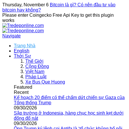
Thursday, November 6
Bitcoin là gì? Có nên đầu tư vào
bitcoin hay không?
Please enter Coingecko Free Api Key to get this plugin
works
Navigate
Trang Nhà
English
Thời Sự
Thế Giới
Cộng Đồng
Việt Nam
Pháp Luật
Xe Bus Que Huong
Featured
Recent
Kế hoạch 20 điểm có thể chấm dứt chiến sự Gaza của
Tổng thống Trump
09/30/2026
Sập trường ở Indonesia, hàng chục học sinh kẹt dưới
đống đổ nát
09/30/2026
Ông Trump ký lệnh coi Antifa là ‘tổ chức khủng bố nội