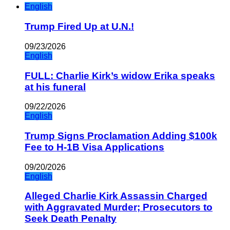
English
Trump Fired Up at U.N.!
09/23/2026
English
FULL: Charlie Kirk’s widow Erika speaks
at his funeral
09/22/2026
English
Trump Signs Proclamation Adding $100k
Fee to H-1B Visa Applications
09/20/2026
English
Alleged Charlie Kirk Assassin Charged
with Aggravated Murder; Prosecutors to
Seek Death Penalty