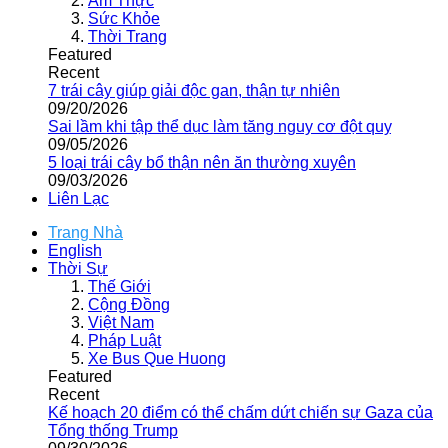
Ẩm Thực
Sức Khỏe
Thời Trang
Featured
Recent
7 trái cây giúp giải độc gan, thận tự nhiên
09/20/2026
Sai lầm khi tập thể dục làm tăng nguy cơ đột quỵ
09/05/2026
5 loại trái cây bổ thận nên ăn thường xuyên
09/03/2026
Liên Lạc
Trang Nhà
English
Thời Sự
Thế Giới
Cộng Đồng
Việt Nam
Pháp Luật
Xe Bus Que Huong
Featured
Recent
Kế hoạch 20 điểm có thể chấm dứt chiến sự Gaza của
Tổng thống Trump