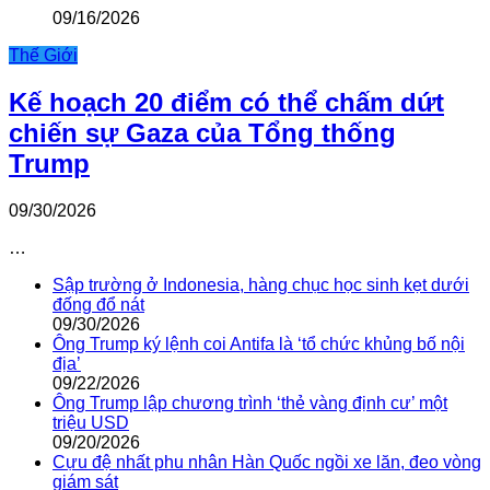
09/16/2026
Thế Giới
Kế hoạch 20 điểm có thể chấm dứt
chiến sự Gaza của Tổng thống
Trump
09/30/2026
…
Sập trường ở Indonesia, hàng chục học sinh kẹt dưới
đống đổ nát
09/30/2026
Ông Trump ký lệnh coi Antifa là ‘tổ chức khủng bố nội
địa’
09/22/2026
Ông Trump lập chương trình ‘thẻ vàng định cư’ một
triệu USD
09/20/2026
Cựu đệ nhất phu nhân Hàn Quốc ngồi xe lăn, đeo vòng
giám sát