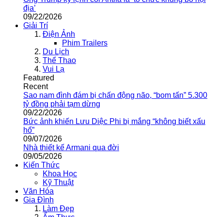
địa’
09/22/2026
Giải Trí
Điện Ảnh
Phim Trailers
Du Lịch
Thể Thao
Vui Lạ
Featured
Recent
Sao nam đình đám bị chấn động não, “bom tấn” 5.300
tỷ đồng phải tạm dừng
09/22/2026
Bức ảnh khiến Lưu Diệc Phi bị mắng “không biết xấu
hổ”
09/07/2026
Nhà thiết kế Armani qua đời
09/05/2026
Kiến Thức
Khoa Học
Kỹ Thuật
Văn Hóa
Gia Đình
Làm Đẹp