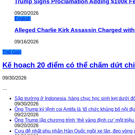
Trump Signs Proclamation Adding $100k Fee
09/20/2026
English
Alleged Charlie Kirk Assassin Charged wit
09/16/2026
Thế Giới
Kế hoạch 20 điểm có thể chấm dứt ch
09/30/2026
…
Sập trường ở Indonesia, hàng chục học sinh kẹt dưới đ
09/30/2026
Ông Trump ký lệnh coi Antifa là ‘tổ chức khủng bố nội địa
09/22/2026
Ông Trump lập chương trình ‘thẻ vàng định cư’ một triệ
09/20/2026
Cựu đệ nhất phu nhân Hàn Quốc ngồi xe lăn, đeo vòng 