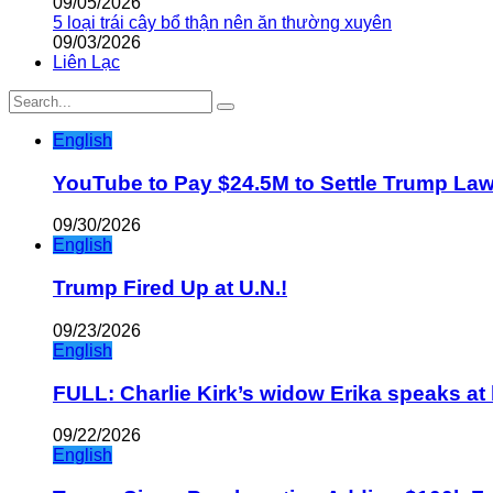
09/05/2026
5 loại trái cây bổ thận nên ăn thường xuyên
09/03/2026
Liên Lạc
English
YouTube to Pay $24.5M to Settle Trump La
09/30/2026
English
Trump Fired Up at U.N.!
09/23/2026
English
FULL: Charlie Kirk’s widow Erika speaks at 
09/22/2026
English