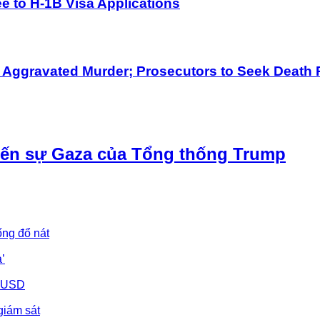
 to H-1B Visa Applications
h Aggravated Murder; Prosecutors to Seek Death 
iến sự Gaza của Tổng thống Trump
ống đổ nát
’
u USD
giám sát