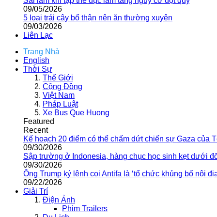
Sai lầm khi tập thể dục làm tăng nguy cơ đột quỵ
09/05/2026
5 loại trái cây bổ thận nên ăn thường xuyên
09/03/2026
Liên Lạc
Trang Nhà
English
Thời Sự
Thế Giới
Cộng Đồng
Việt Nam
Pháp Luật
Xe Bus Que Huong
Featured
Recent
Kế hoạch 20 điểm có thể chấm dứt chiến sự Gaza của 
09/30/2026
Sập trường ở Indonesia, hàng chục học sinh kẹt dưới đ
09/30/2026
Ông Trump ký lệnh coi Antifa là ‘tổ chức khủng bố nội địa
09/22/2026
Giải Trí
Điện Ảnh
Phim Trailers