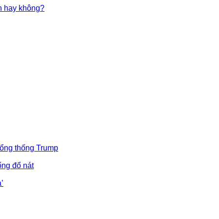
in hay không?
Tổng thống Trump
ống đổ nát
’