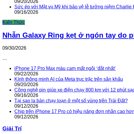
09/20/2026
Sức ép với Mật vụ Mỹ khi bảo vệ lễ tưởng niệm Charlie 
09/16/2026
Kiến Thức
Nhẫn Galaxy Ring kẹt ở ngón tay do 
09/30/2026
…
iPhone 17 Pro Max màu cam mất ngôi ‘đắt nhất’
09/22/2026
Kính thông minh AI của Meta trục trặc trên sân khấu
09/20/2026
Công nghệ pin giúp xe điện chạy 800 km với 12 phút sạ
09/16/2026
Tại sao la bàn chạy loạn ở một số vùng trên Trái Đất?
09/12/2026
Chip trên iPhone 17 Pro có hiệu năng đơn nhân cao hơ
09/12/2026
Giải Trí