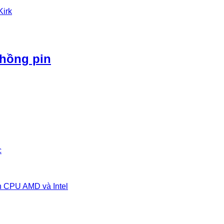
Kirk
phồng pin
c
n CPU AMD và Intel