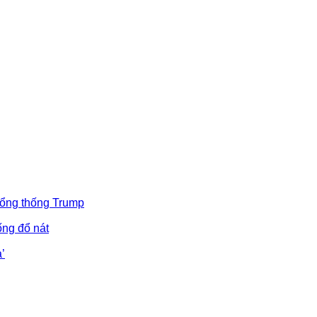
Tổng thống Trump
ống đổ nát
’