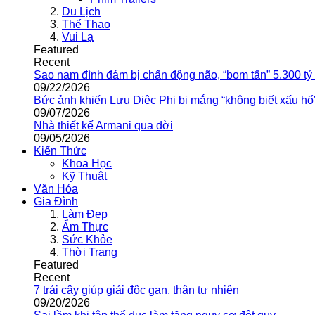
Du Lịch
Thể Thao
Vui Lạ
Featured
Recent
Sao nam đình đám bị chấn động não, “bom tấn” 5.300 tỷ
09/22/2026
Bức ảnh khiến Lưu Diệc Phi bị mắng “không biết xấu hổ
09/07/2026
Nhà thiết kế Armani qua đời
09/05/2026
Kiến Thức
Khoa Học
Kỹ Thuật
Văn Hóa
Gia Đình
Làm Đẹp
Ẩm Thực
Sức Khỏe
Thời Trang
Featured
Recent
7 trái cây giúp giải độc gan, thận tự nhiên
09/20/2026