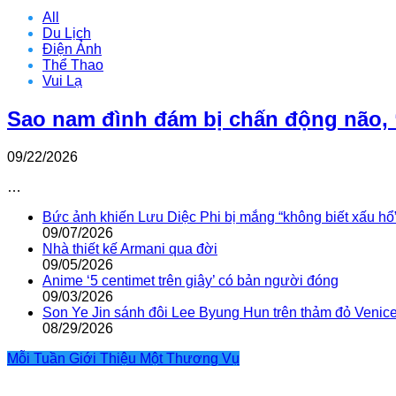
All
Du Lịch
Điện Ảnh
Thể Thao
Vui Lạ
Sao nam đình đám bị chấn động não, 
09/22/2026
…
Bức ảnh khiến Lưu Diệc Phi bị mắng “không biết xấu hổ
09/07/2026
Nhà thiết kế Armani qua đời
09/05/2026
Anime ‘5 centimet trên giây’ có bản người đóng
09/03/2026
Son Ye Jin sánh đôi Lee Byung Hun trên thảm đỏ Venic
08/29/2026
Mỗi Tuần Giới Thiệu Một Thương Vụ