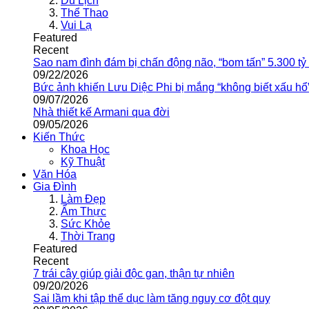
Du Lịch
Thể Thao
Vui Lạ
Featured
Recent
Sao nam đình đám bị chấn động não, “bom tấn” 5.300 tỷ
09/22/2026
Bức ảnh khiến Lưu Diệc Phi bị mắng “không biết xấu hổ
09/07/2026
Nhà thiết kế Armani qua đời
09/05/2026
Kiến Thức
Khoa Học
Kỹ Thuật
Văn Hóa
Gia Đình
Làm Đẹp
Ẩm Thực
Sức Khỏe
Thời Trang
Featured
Recent
7 trái cây giúp giải độc gan, thận tự nhiên
09/20/2026
Sai lầm khi tập thể dục làm tăng nguy cơ đột quỵ