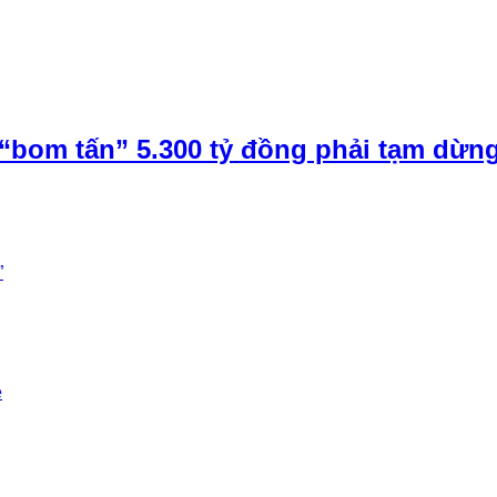
“bom tấn” 5.300 tỷ đồng phải tạm dừn
”
e