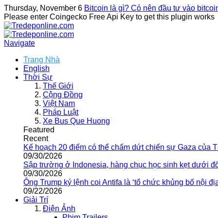
Thursday, November 6
Bitcoin là gì? Có nên đầu tư vào bitco
Please enter Coingecko Free Api Key to get this plugin works
Navigate
Trang Nhà
English
Thời Sự
Thế Giới
Cộng Đồng
Việt Nam
Pháp Luật
Xe Bus Que Huong
Featured
Recent
Kế hoạch 20 điểm có thể chấm dứt chiến sự Gaza của 
09/30/2026
Sập trường ở Indonesia, hàng chục học sinh kẹt dưới đ
09/30/2026
Ông Trump ký lệnh coi Antifa là ‘tổ chức khủng bố nội địa
09/22/2026
Giải Trí
Điện Ảnh
Phim Trailers