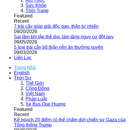
Ẩm Thực
Sức Khỏe
Thời Trang
Featured
Recent
7 trái cây giúp giải độc gan, thận tự nhiên
09/20/2026
Sai lầm khi tập thể dục làm tăng nguy cơ đột quỵ
09/05/2026
5 loại trái cây bổ thận nên ăn thường xuyên
09/03/2026
Liên Lạc
Trang Nhà
English
Thời Sự
Thế Giới
Cộng Đồng
Việt Nam
Pháp Luật
Xe Bus Que Huong
Featured
Recent
Kế hoạch 20 điểm có thể chấm dứt chiến sự Gaza của
Tổng thống Trump