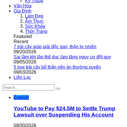
Kỹ Thuật
Văn Hóa
Gia Đình
Làm Đẹp
Ẩm Thực
Sức Khỏe
Thời Trang
Featured
Recent
7 trái cây giúp giải độc gan, thận tự nhiên
09/20/2026
Sai lầm khi tập thể dục làm tăng nguy cơ đột quỵ
09/05/2026
5 loại trái cây bổ thận nên ăn thường xuyên
09/03/2026
Liên Lạc
English
YouTube to Pay $24.5M to Settle Trump
Lawsuit over Suspending His Account
09/30/2026