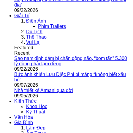
địa’
09/22/2026
Giải Trí
Điện Ảnh
Phim Trailers
Du Lịch
Thể Thao
Vui Lạ
Featured
Recent
Sao nam đình đám bị chấn động não, “bom tấn” 5.300
tỷ đồng phải tạm dừng
09/22/2026
Bức ảnh khiến Lưu Diệc Phi bị mắng “không biết xấu
hổ”
09/07/2026
Nhà thiết kế Armani qua đời
09/05/2026
Kiến Thức
Khoa Học
Kỹ Thuật
Văn Hóa
Gia Đình
Làm Đẹp