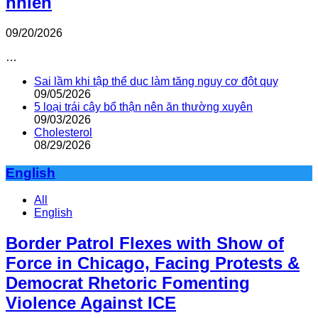
nhiên
09/20/2026
…
Sai lầm khi tập thể dục làm tăng nguy cơ đột quỵ
09/05/2026
5 loại trái cây bổ thận nên ăn thường xuyên
09/03/2026
Cholesterol
08/29/2026
English
All
English
Border Patrol Flexes with Show of
Force in Chicago, Facing Protests &
Democrat Rhetoric Fomenting
Violence Against ICE