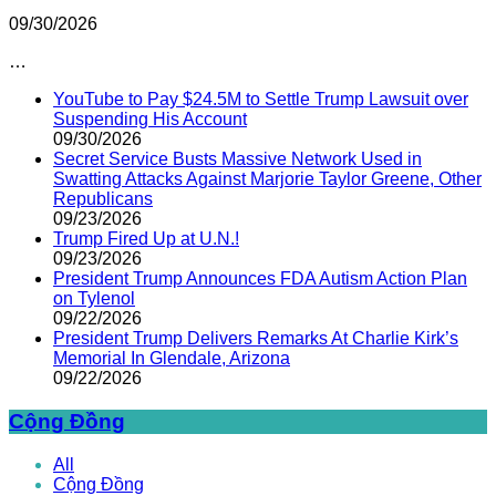
09/30/2026
…
YouTube to Pay $24.5M to Settle Trump Lawsuit over
Suspending His Account
09/30/2026
Secret Service Busts Massive Network Used in
Swatting Attacks Against Marjorie Taylor Greene, Other
Republicans
09/23/2026
Trump Fired Up at U.N.!
09/23/2026
President Trump Announces FDA Autism Action Plan
on Tylenol
09/22/2026
President Trump Delivers Remarks At Charlie Kirk’s
Memorial In Glendale, Arizona
09/22/2026
Cộng Đồng
All
Cộng Đồng