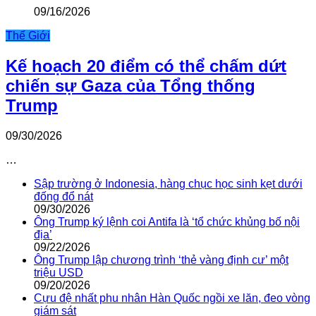
09/16/2026
Thế Giới
Kế hoạch 20 điểm có thể chấm dứt
chiến sự Gaza của Tổng thống
Trump
09/30/2026
…
Sập trường ở Indonesia, hàng chục học sinh kẹt dưới
đống đổ nát
09/30/2026
Ông Trump ký lệnh coi Antifa là ‘tổ chức khủng bố nội
địa’
09/22/2026
Ông Trump lập chương trình ‘thẻ vàng định cư’ một
triệu USD
09/20/2026
Cựu đệ nhất phu nhân Hàn Quốc ngồi xe lăn, đeo vòng
giám sát