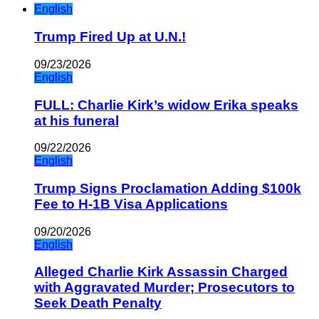
English
Trump Fired Up at U.N.!
09/23/2026
English
FULL: Charlie Kirk’s widow Erika speaks
at his funeral
09/22/2026
English
Trump Signs Proclamation Adding $100k
Fee to H-1B Visa Applications
09/20/2026
English
Alleged Charlie Kirk Assassin Charged
with Aggravated Murder; Prosecutors to
Seek Death Penalty