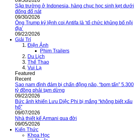
09/30/2026
Sập trường ở Indonesia, hàng chục học sinh kẹt dưới
đống đổ nát
09/30/2026
Ông Trump ký lệnh coi Antifa là ‘tổ chức khủng bố nội
địa’
09/22/2026
Giải Trí
Điện Ảnh
Phim Trailers
Du Lịch
Thể Thao
Vui Lạ
Featured
Recent
Sao nam đình đám bị chấn động não, “bom tấn” 5.300
tỷ đồng phải tạm dừng
09/22/2026
Bức ảnh khiến Lưu Diệc Phi bị mắng “không biết xấu
hổ”
09/07/2026
Nhà thiết kế Armani qua đời
09/05/2026
Kiến Thức
Khoa Học