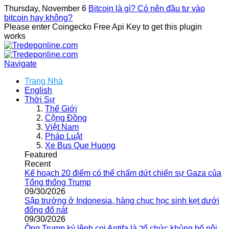
Thursday, November 6
Bitcoin là gì? Có nên đầu tư vào
bitcoin hay không?
Please enter Coingecko Free Api Key to get this plugin
works
Navigate
Trang Nhà
English
Thời Sự
Thế Giới
Cộng Đồng
Việt Nam
Pháp Luật
Xe Bus Que Huong
Featured
Recent
Kế hoạch 20 điểm có thể chấm dứt chiến sự Gaza của
Tổng thống Trump
09/30/2026
Sập trường ở Indonesia, hàng chục học sinh kẹt dưới
đống đổ nát
09/30/2026
Ông Trump ký lệnh coi Antifa là ‘tổ chức khủng bố nội