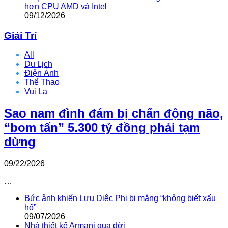
hơn CPU AMD và Intel
09/12/2026
Giải Trí
All
Du Lịch
Điện Ảnh
Thể Thao
Vui Lạ
Sao nam đình đám bị chấn động não,
“bom tấn” 5.300 tỷ đồng phải tạm
dừng
09/22/2026
…
Bức ảnh khiến Lưu Diệc Phi bị mắng “không biết xấu
hổ”
09/07/2026
Nhà thiết kế Armani qua đời