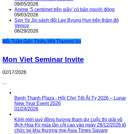
09/05/2026
Anime ‘5 centimet trên giây’ có bản người đóng
09/03/2026
Son Ye Jin sánh đôi Lee Byung Hun trên thảm đỏ
Venice
08/29/2026
Mỗi Tuần Giới Thiệu Một Thương Vụ
Mon Viet Seminar Invite
02/17/2026
…
Benh Thanh Plaza - Hội Chợ Tết Ất Tỵ 2026 – Lunar
New Year Event 2026
01/24/2026
Kính mời quý đồng hương tham dự cuộc thi giải vô
địch Hoa Kỳ múa lân cột cao vào ngày 28/12/2026 tổ
chức tại khu thương mại Asia Times Square