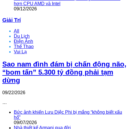
hơn CPU AMD và Intel
09/12/2026
Giải Trí
All
Du Lịch
Điện Ảnh
Thể Thao
Vui Lạ
Sao nam đình đám bị chấn động não,
“bom tấn” 5.300 tỷ đồng phải tạm
dừng
09/22/2026
…
Bức ảnh khiến Lưu Diệc Phi bị mắng “không biết xấu
hổ”
09/07/2026
Nhà thiết kế Armani qua đời