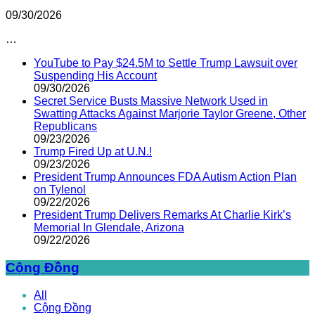
09/30/2026
…
YouTube to Pay $24.5M to Settle Trump Lawsuit over
Suspending His Account
09/30/2026
Secret Service Busts Massive Network Used in
Swatting Attacks Against Marjorie Taylor Greene, Other
Republicans
09/23/2026
Trump Fired Up at U.N.!
09/23/2026
President Trump Announces FDA Autism Action Plan
on Tylenol
09/22/2026
President Trump Delivers Remarks At Charlie Kirk’s
Memorial In Glendale, Arizona
09/22/2026
Cộng Đồng
All
Cộng Đồng