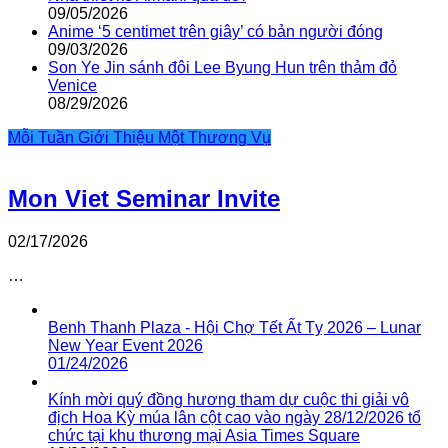
09/05/2026
Anime ‘5 centimet trên giây’ có bản người đóng
09/03/2026
Son Ye Jin sánh đôi Lee Byung Hun trên thảm đỏ
Venice
08/29/2026
Mỗi Tuần Giới Thiệu Một Thương Vụ
Mon Viet Seminar Invite
02/17/2026
…
Benh Thanh Plaza - Hội Chợ Tết Ất Tỵ 2026 – Lunar
New Year Event 2026
01/24/2026
Kính mời quý đồng hương tham dự cuộc thi giải vô
địch Hoa Kỳ múa lân cột cao vào ngày 28/12/2026 tổ
chức tại khu thương mại Asia Times Square