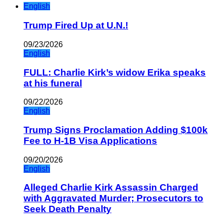
English
Trump Fired Up at U.N.!
09/23/2026
English
FULL: Charlie Kirk’s widow Erika speaks
at his funeral
09/22/2026
English
Trump Signs Proclamation Adding $100k
Fee to H-1B Visa Applications
09/20/2026
English
Alleged Charlie Kirk Assassin Charged
with Aggravated Murder; Prosecutors to
Seek Death Penalty