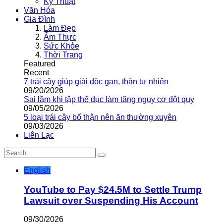
Kỹ Thuật
Văn Hóa
Gia Đình
Làm Đẹp
Ẩm Thực
Sức Khỏe
Thời Trang
Featured
Recent
7 trái cây giúp giải độc gan, thận tự nhiên
09/20/2026
Sai lầm khi tập thể dục làm tăng nguy cơ đột quỵ
09/05/2026
5 loại trái cây bổ thận nên ăn thường xuyên
09/03/2026
Liên Lạc
English
YouTube to Pay $24.5M to Settle Trump
Lawsuit over Suspending His Account
09/30/2026