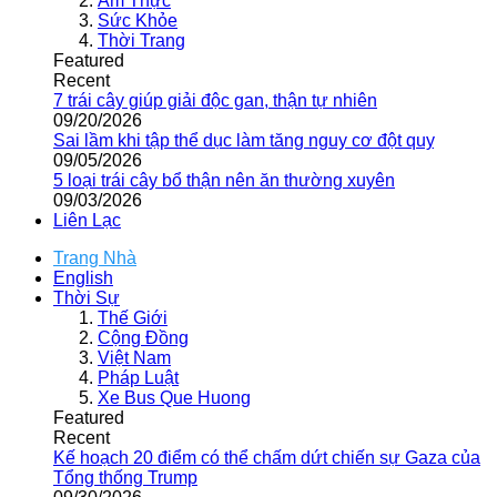
Ẩm Thực
Sức Khỏe
Thời Trang
Featured
Recent
7 trái cây giúp giải độc gan, thận tự nhiên
09/20/2026
Sai lầm khi tập thể dục làm tăng nguy cơ đột quỵ
09/05/2026
5 loại trái cây bổ thận nên ăn thường xuyên
09/03/2026
Liên Lạc
Trang Nhà
English
Thời Sự
Thế Giới
Cộng Đồng
Việt Nam
Pháp Luật
Xe Bus Que Huong
Featured
Recent
Kế hoạch 20 điểm có thể chấm dứt chiến sự Gaza của
Tổng thống Trump