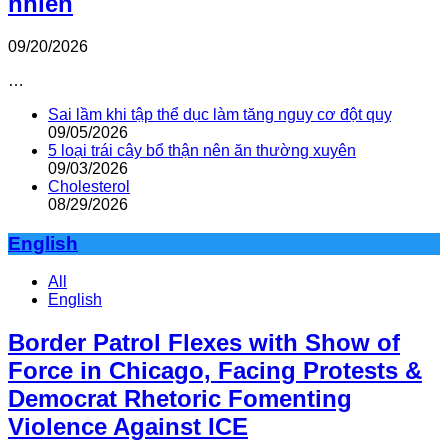
nhiên
09/20/2026
…
Sai lầm khi tập thể dục làm tăng nguy cơ đột quỵ
09/05/2026
5 loại trái cây bổ thận nên ăn thường xuyên
09/03/2026
Cholesterol
08/29/2026
English
All
English
Border Patrol Flexes with Show of
Force in Chicago, Facing Protests &
Democrat Rhetoric Fomenting
Violence Against ICE