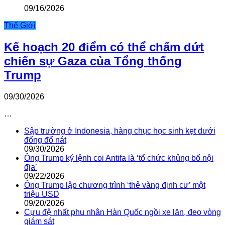
09/16/2026
Thế Giới
Kế hoạch 20 điểm có thể chấm dứt
chiến sự Gaza của Tổng thống
Trump
09/30/2026
…
Sập trường ở Indonesia, hàng chục học sinh kẹt dưới
đống đổ nát
09/30/2026
Ông Trump ký lệnh coi Antifa là ‘tổ chức khủng bố nội
địa’
09/22/2026
Ông Trump lập chương trình ‘thẻ vàng định cư’ một
triệu USD
09/20/2026
Cựu đệ nhất phu nhân Hàn Quốc ngồi xe lăn, đeo vòng
giám sát