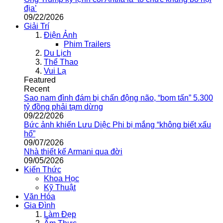
địa’
09/22/2026
Giải Trí
Điện Ảnh
Phim Trailers
Du Lịch
Thể Thao
Vui Lạ
Featured
Recent
Sao nam đình đám bị chấn động não, “bom tấn” 5.300
tỷ đồng phải tạm dừng
09/22/2026
Bức ảnh khiến Lưu Diệc Phi bị mắng “không biết xấu
hổ”
09/07/2026
Nhà thiết kế Armani qua đời
09/05/2026
Kiến Thức
Khoa Học
Kỹ Thuật
Văn Hóa
Gia Đình
Làm Đẹp