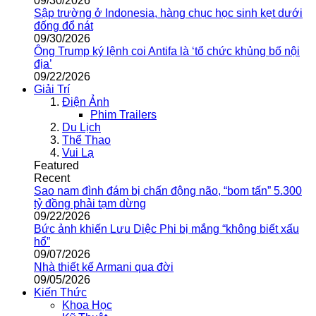
09/30/2026
Sập trường ở Indonesia, hàng chục học sinh kẹt dưới
đống đổ nát
09/30/2026
Ông Trump ký lệnh coi Antifa là ‘tổ chức khủng bố nội
địa’
09/22/2026
Giải Trí
Điện Ảnh
Phim Trailers
Du Lịch
Thể Thao
Vui Lạ
Featured
Recent
Sao nam đình đám bị chấn động não, “bom tấn” 5.300
tỷ đồng phải tạm dừng
09/22/2026
Bức ảnh khiến Lưu Diệc Phi bị mắng “không biết xấu
hổ”
09/07/2026
Nhà thiết kế Armani qua đời
09/05/2026
Kiến Thức
Khoa Học