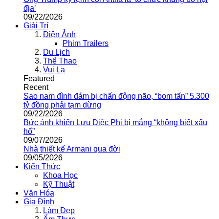
địa’
09/22/2026
Giải Trí
Điện Ảnh
Phim Trailers
Du Lịch
Thể Thao
Vui Lạ
Featured
Recent
Sao nam đình đám bị chấn động não, “bom tấn” 5.300
tỷ đồng phải tạm dừng
09/22/2026
Bức ảnh khiến Lưu Diệc Phi bị mắng “không biết xấu
hổ”
09/07/2026
Nhà thiết kế Armani qua đời
09/05/2026
Kiến Thức
Khoa Học
Kỹ Thuật
Văn Hóa
Gia Đình
Làm Đẹp