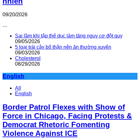
nhiên
09/20/2026
…
Sai lầm khi tập thể dục làm tăng nguy cơ đột quỵ
09/05/2026
5 loại trái cây bổ thận nên ăn thường xuyên
09/03/2026
Cholesterol
08/29/2026
English
All
English
Border Patrol Flexes with Show of
Force in Chicago, Facing Protests &
Democrat Rhetoric Fomenting
Violence Against ICE