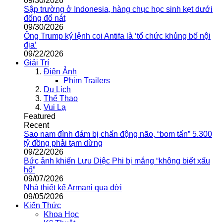
09/30/2026
Sập trường ở Indonesia, hàng chục học sinh kẹt dưới
đống đổ nát
09/30/2026
Ông Trump ký lệnh coi Antifa là ‘tổ chức khủng bố nội
địa’
09/22/2026
Giải Trí
Điện Ảnh
Phim Trailers
Du Lịch
Thể Thao
Vui Lạ
Featured
Recent
Sao nam đình đám bị chấn động não, “bom tấn” 5.300
tỷ đồng phải tạm dừng
09/22/2026
Bức ảnh khiến Lưu Diệc Phi bị mắng “không biết xấu
hổ”
09/07/2026
Nhà thiết kế Armani qua đời
09/05/2026
Kiến Thức
Khoa Học