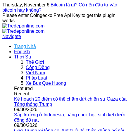
Thursday, November 6
Bitcoin là gì? Có nên đầu tư vào
bitcoin hay không?
Please enter Coingecko Free Api Key to get this plugin
works
Navigate
Trang Nhà
English
Thời Sự
Thế Giới
Cộng Đồng
Việt Nam
Pháp Luật
Xe Bus Que Huong
Featured
Recent
Kế hoạch 20 điểm có thể chấm dứt chiến sự Gaza của
Tổng thống Trump
09/30/2026
Sập trường ở Indonesia, hàng chục học sinh kẹt dưới
đống đổ nát
09/30/2026
Ông Trump ký lệnh coi Antifa là ‘tổ chức khủng bố nội