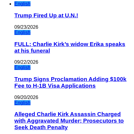
English
Trump Fired Up at U.N.!
09/23/2026
English
FULL: Charlie Kirk’s widow Erika speaks
at his funeral
09/22/2026
English
Trump Signs Proclamation Adding $100k
Fee to H-1B Visa Applications
09/20/2026
English
Alleged Charlie Kirk Assassin Charged
with Aggravated Murder; Prosecutors to
Seek Death Penalty