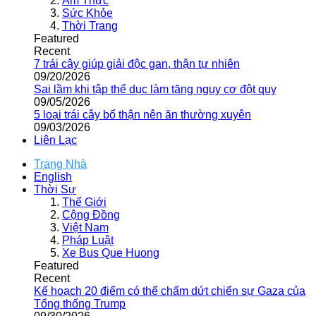
Ẩm Thực
Sức Khỏe
Thời Trang
Featured
Recent
7 trái cây giúp giải độc gan, thận tự nhiên
09/20/2026
Sai lầm khi tập thể dục làm tăng nguy cơ đột quỵ
09/05/2026
5 loại trái cây bổ thận nên ăn thường xuyên
09/03/2026
Liên Lạc
Trang Nhà
English
Thời Sự
Thế Giới
Cộng Đồng
Việt Nam
Pháp Luật
Xe Bus Que Huong
Featured
Recent
Kế hoạch 20 điểm có thể chấm dứt chiến sự Gaza của
Tổng thống Trump