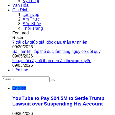
Kỹ Thuật
Văn Hóa
Gia Đình
Làm Đẹp
Ẩm Thực
Sức Khỏe
Thời Trang
Featured
Recent
7 trái cây giúp giải độc gan, thận tự nhiên
09/20/2026
Sai lầm khi tập thể dục làm tăng nguy cơ đột quỵ
09/05/2026
5 loại trái cây bổ thận nên ăn thường xuyên
09/03/2026
Liên Lạc
English
YouTube to Pay $24.5M to Settle Trump
Lawsuit over Suspending His Account
09/30/2026