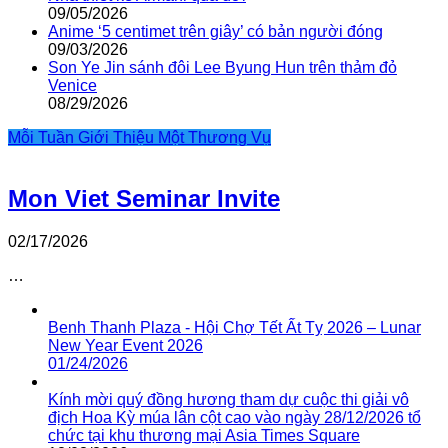
09/05/2026
Anime ‘5 centimet trên giây’ có bản người đóng
09/03/2026
Son Ye Jin sánh đôi Lee Byung Hun trên thảm đỏ
Venice
08/29/2026
Mỗi Tuần Giới Thiệu Một Thương Vụ
Mon Viet Seminar Invite
02/17/2026
…
Benh Thanh Plaza - Hội Chợ Tết Ất Tỵ 2026 – Lunar
New Year Event 2026
01/24/2026
Kính mời quý đồng hương tham dự cuộc thi giải vô
địch Hoa Kỳ múa lân cột cao vào ngày 28/12/2026 tổ
chức tại khu thương mại Asia Times Square