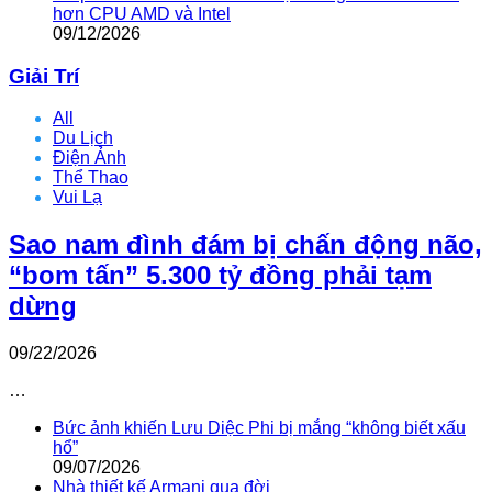
hơn CPU AMD và Intel
09/12/2026
Giải Trí
All
Du Lịch
Điện Ảnh
Thể Thao
Vui Lạ
Sao nam đình đám bị chấn động não,
“bom tấn” 5.300 tỷ đồng phải tạm
dừng
09/22/2026
…
Bức ảnh khiến Lưu Diệc Phi bị mắng “không biết xấu
hổ”
09/07/2026
Nhà thiết kế Armani qua đời