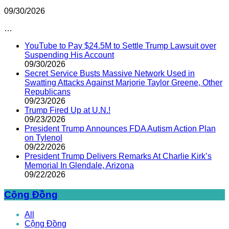
09/30/2026
…
YouTube to Pay $24.5M to Settle Trump Lawsuit over
Suspending His Account
09/30/2026
Secret Service Busts Massive Network Used in
Swatting Attacks Against Marjorie Taylor Greene, Other
Republicans
09/23/2026
Trump Fired Up at U.N.!
09/23/2026
President Trump Announces FDA Autism Action Plan
on Tylenol
09/22/2026
President Trump Delivers Remarks At Charlie Kirk’s
Memorial In Glendale, Arizona
09/22/2026
Cộng Đồng
All
Cộng Đồng