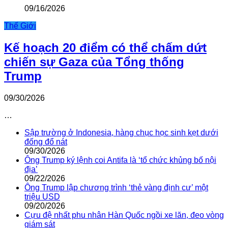
09/16/2026
Thế Giới
Kế hoạch 20 điểm có thể chấm dứt
chiến sự Gaza của Tổng thống
Trump
09/30/2026
…
Sập trường ở Indonesia, hàng chục học sinh kẹt dưới
đống đổ nát
09/30/2026
Ông Trump ký lệnh coi Antifa là ‘tổ chức khủng bố nội
địa’
09/22/2026
Ông Trump lập chương trình ‘thẻ vàng định cư’ một
triệu USD
09/20/2026
Cựu đệ nhất phu nhân Hàn Quốc ngồi xe lăn, đeo vòng
giám sát