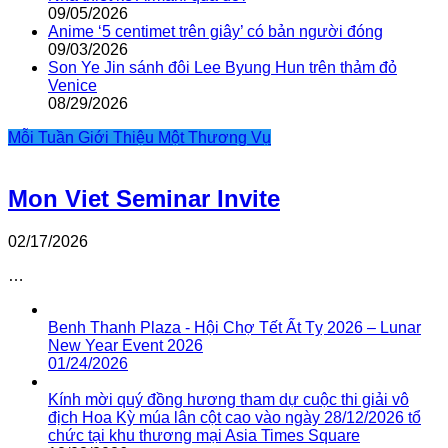
09/05/2026
Anime ‘5 centimet trên giây’ có bản người đóng
09/03/2026
Son Ye Jin sánh đôi Lee Byung Hun trên thảm đỏ
Venice
08/29/2026
Mỗi Tuần Giới Thiệu Một Thương Vụ
Mon Viet Seminar Invite
02/17/2026
…
Benh Thanh Plaza - Hội Chợ Tết Ất Tỵ 2026 – Lunar
New Year Event 2026
01/24/2026
Kính mời quý đồng hương tham dự cuộc thi giải vô
địch Hoa Kỳ múa lân cột cao vào ngày 28/12/2026 tổ
chức tại khu thương mại Asia Times Square