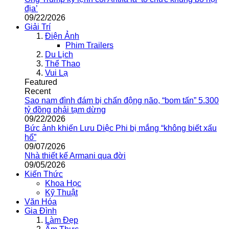
địa’
09/22/2026
Giải Trí
Điện Ảnh
Phim Trailers
Du Lịch
Thể Thao
Vui Lạ
Featured
Recent
Sao nam đình đám bị chấn động não, “bom tấn” 5.300
tỷ đồng phải tạm dừng
09/22/2026
Bức ảnh khiến Lưu Diệc Phi bị mắng “không biết xấu
hổ”
09/07/2026
Nhà thiết kế Armani qua đời
09/05/2026
Kiến Thức
Khoa Học
Kỹ Thuật
Văn Hóa
Gia Đình
Làm Đẹp