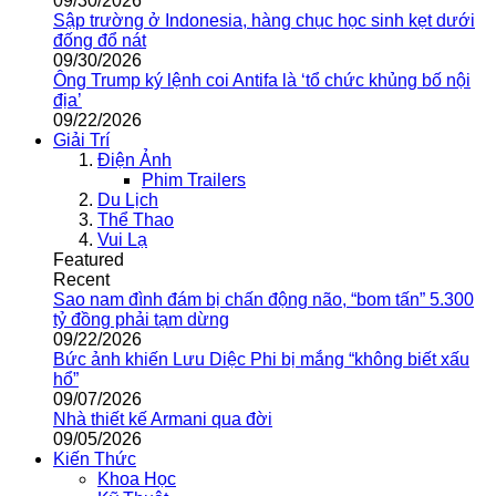
09/30/2026
Sập trường ở Indonesia, hàng chục học sinh kẹt dưới
đống đổ nát
09/30/2026
Ông Trump ký lệnh coi Antifa là ‘tổ chức khủng bố nội
địa’
09/22/2026
Giải Trí
Điện Ảnh
Phim Trailers
Du Lịch
Thể Thao
Vui Lạ
Featured
Recent
Sao nam đình đám bị chấn động não, “bom tấn” 5.300
tỷ đồng phải tạm dừng
09/22/2026
Bức ảnh khiến Lưu Diệc Phi bị mắng “không biết xấu
hổ”
09/07/2026
Nhà thiết kế Armani qua đời
09/05/2026
Kiến Thức
Khoa Học