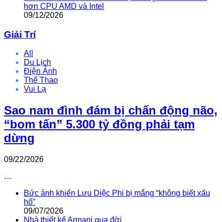
hơn CPU AMD và Intel
09/12/2026
Giải Trí
All
Du Lịch
Điện Ảnh
Thể Thao
Vui Lạ
Sao nam đình đám bị chấn động não,
“bom tấn” 5.300 tỷ đồng phải tạm
dừng
09/22/2026
…
Bức ảnh khiến Lưu Diệc Phi bị mắng “không biết xấu
hổ”
09/07/2026
Nhà thiết kế Armani qua đời