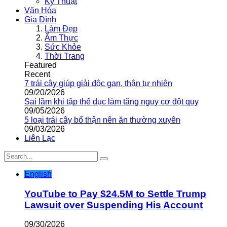
Kỹ Thuật
Văn Hóa
Gia Đình
Làm Đẹp
Ẩm Thực
Sức Khỏe
Thời Trang
Featured
Recent
7 trái cây giúp giải độc gan, thận tự nhiên
09/20/2026
Sai lầm khi tập thể dục làm tăng nguy cơ đột quỵ
09/05/2026
5 loại trái cây bổ thận nên ăn thường xuyên
09/03/2026
Liên Lạc
English
YouTube to Pay $24.5M to Settle Trump
Lawsuit over Suspending His Account
09/30/2026