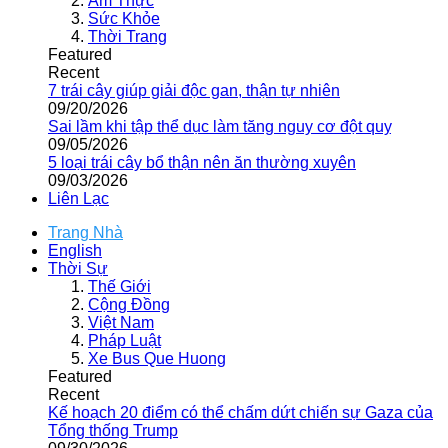
Ẩm Thực
Sức Khỏe
Thời Trang
Featured
Recent
7 trái cây giúp giải độc gan, thận tự nhiên
09/20/2026
Sai lầm khi tập thể dục làm tăng nguy cơ đột quỵ
09/05/2026
5 loại trái cây bổ thận nên ăn thường xuyên
09/03/2026
Liên Lạc
Trang Nhà
English
Thời Sự
Thế Giới
Cộng Đồng
Việt Nam
Pháp Luật
Xe Bus Que Huong
Featured
Recent
Kế hoạch 20 điểm có thể chấm dứt chiến sự Gaza của
Tổng thống Trump