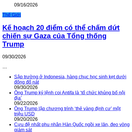
09/16/2026
Thế Giới
Kế hoạch 20 điểm có thể chấm dứt
chiến sự Gaza của Tổng thống
Trump
09/30/2026
…
Sập trường ở Indonesia, hàng chục học sinh kẹt dưới
đống đổ nát
09/30/2026
Ông Trump ký lệnh coi Antifa là ‘tổ chức khủng bố nội
địa’
09/22/2026
Ông Trump lập chương trình ‘thẻ vàng định cư’ một
triệu USD
09/20/2026
Cựu đệ nhất phu nhân Hàn Quốc ngồi xe lăn, đeo vòng
giám sát