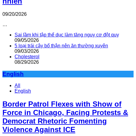
nhiên
09/20/2026
…
Sai lầm khi tập thể dục làm tăng nguy cơ đột quỵ
09/05/2026
5 loại trái cây bổ thận nên ăn thường xuyên
09/03/2026
Cholesterol
08/29/2026
English
All
English
Border Patrol Flexes with Show of
Force in Chicago, Facing Protests &
Democrat Rhetoric Fomenting
Violence Against ICE