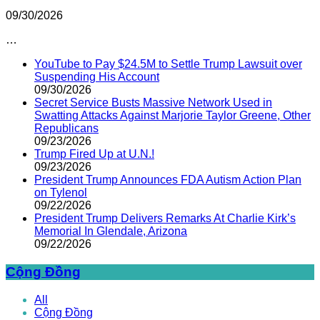
09/30/2026
…
YouTube to Pay $24.5M to Settle Trump Lawsuit over
Suspending His Account
09/30/2026
Secret Service Busts Massive Network Used in
Swatting Attacks Against Marjorie Taylor Greene, Other
Republicans
09/23/2026
Trump Fired Up at U.N.!
09/23/2026
President Trump Announces FDA Autism Action Plan
on Tylenol
09/22/2026
President Trump Delivers Remarks At Charlie Kirk’s
Memorial In Glendale, Arizona
09/22/2026
Cộng Đồng
All
Cộng Đồng