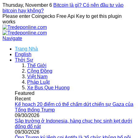
Thursday, November 6
Bitcoin là gì? Có nên đầu tư vào
bitcoin hay không?
Please enter Coingecko Free Api Key to get this plugin
works
Navigate
Trang Nhà
English
Thời Sự
Thế Giới
Cộng Đồng
Việt Nam
Pháp Luật
Xe Bus Que Huong
Featured
Recent
Kế hoạch 20 điểm có thể chấm dứt chiến sự Gaza của
Tổng thống Trump
09/30/2026
Sập trường ở Indonesia, hàng chục học sinh kẹt dưới
đống đổ nát
09/30/2026
Ông Trump ký lệnh coi Antifa là ‘tổ chức khủng bố nội