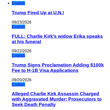
English
Trump Fired Up at U.N.!
09/23/2026
English
FULL: Charlie Kirk’s widow Erika speaks
at his funeral
09/22/2026
English
Trump Signs Proclamation Adding $100k
Fee to H-1B Visa Applications
09/20/2026
English
Alleged Charlie Kirk Assassin Charged
with Aggravated Murder; Prosecutors to
Seek Death Penalty