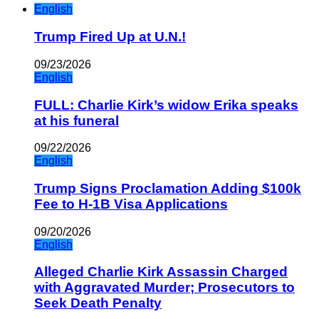
English
Trump Fired Up at U.N.!
09/23/2026
English
FULL: Charlie Kirk’s widow Erika speaks
at his funeral
09/22/2026
English
Trump Signs Proclamation Adding $100k
Fee to H-1B Visa Applications
09/20/2026
English
Alleged Charlie Kirk Assassin Charged
with Aggravated Murder; Prosecutors to
Seek Death Penalty