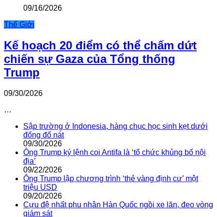
09/16/2026
Thế Giới
Kế hoạch 20 điểm có thể chấm dứt
chiến sự Gaza của Tổng thống
Trump
09/30/2026
…
Sập trường ở Indonesia, hàng chục học sinh kẹt dưới
đống đổ nát
09/30/2026
Ông Trump ký lệnh coi Antifa là ‘tổ chức khủng bố nội
địa’
09/22/2026
Ông Trump lập chương trình ‘thẻ vàng định cư’ một
triệu USD
09/20/2026
Cựu đệ nhất phu nhân Hàn Quốc ngồi xe lăn, đeo vòng
giám sát