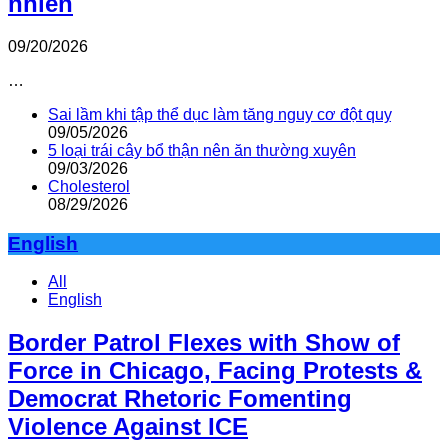
nhiên
09/20/2026
…
Sai lầm khi tập thể dục làm tăng nguy cơ đột quỵ
09/05/2026
5 loại trái cây bổ thận nên ăn thường xuyên
09/03/2026
Cholesterol
08/29/2026
English
All
English
Border Patrol Flexes with Show of
Force in Chicago, Facing Protests &
Democrat Rhetoric Fomenting
Violence Against ICE