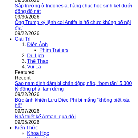
09/30/2026
Sập trường ở Indonesia, hàng chục học sinh kẹt dưới
đống đổ nát
09/30/2026
Ông Trump ký lệnh coi Antifa là ‘tổ chức khủng bố nội
địa’
09/22/2026
Giải Trí
Điện Ảnh
Phim Trailers
Du Lịch
Thể Thao
Vui Lạ
Featured
Recent
Sao nam đình đám bị chấn động não, “bom tấn” 5.300
tỷ đồng phải tạm dừng
09/22/2026
Bức ảnh khiến Lưu Diệc Phi bị mắng “không biết xấu
hổ”
09/07/2026
Nhà thiết kế Armani qua đời
09/05/2026
Kiến Thức
Khoa Học