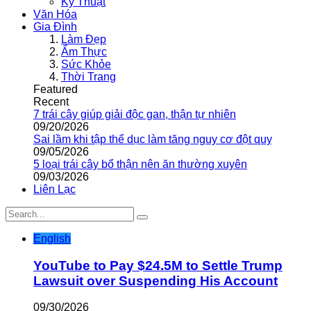
Kỹ Thuật
Văn Hóa
Gia Đình
Làm Đẹp
Ẩm Thực
Sức Khỏe
Thời Trang
Featured
Recent
7 trái cây giúp giải độc gan, thận tự nhiên
09/20/2026
Sai lầm khi tập thể dục làm tăng nguy cơ đột quỵ
09/05/2026
5 loại trái cây bổ thận nên ăn thường xuyên
09/03/2026
Liên Lạc
English
YouTube to Pay $24.5M to Settle Trump
Lawsuit over Suspending His Account
09/30/2026