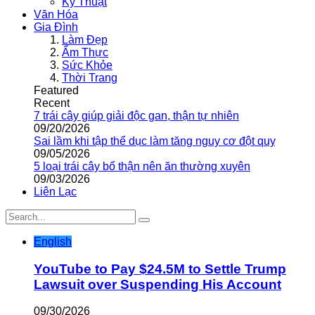
Kỹ Thuật
Văn Hóa
Gia Đình
Làm Đẹp
Ẩm Thực
Sức Khỏe
Thời Trang
Featured
Recent
7 trái cây giúp giải độc gan, thận tự nhiên
09/20/2026
Sai lầm khi tập thể dục làm tăng nguy cơ đột quỵ
09/05/2026
5 loại trái cây bổ thận nên ăn thường xuyên
09/03/2026
Liên Lạc
English
YouTube to Pay $24.5M to Settle Trump
Lawsuit over Suspending His Account
09/30/2026