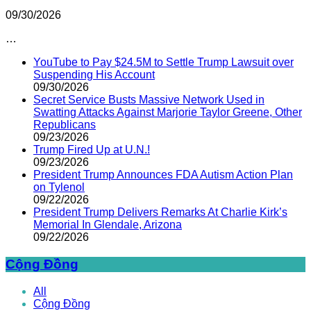
09/30/2026
…
YouTube to Pay $24.5M to Settle Trump Lawsuit over
Suspending His Account
09/30/2026
Secret Service Busts Massive Network Used in
Swatting Attacks Against Marjorie Taylor Greene, Other
Republicans
09/23/2026
Trump Fired Up at U.N.!
09/23/2026
President Trump Announces FDA Autism Action Plan
on Tylenol
09/22/2026
President Trump Delivers Remarks At Charlie Kirk’s
Memorial In Glendale, Arizona
09/22/2026
Cộng Đồng
All
Cộng Đồng