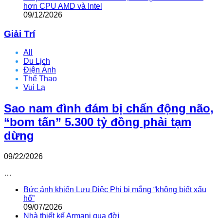
hơn CPU AMD và Intel
09/12/2026
Giải Trí
All
Du Lịch
Điện Ảnh
Thể Thao
Vui Lạ
Sao nam đình đám bị chấn động não,
“bom tấn” 5.300 tỷ đồng phải tạm
dừng
09/22/2026
…
Bức ảnh khiến Lưu Diệc Phi bị mắng “không biết xấu
hổ”
09/07/2026
Nhà thiết kế Armani qua đời