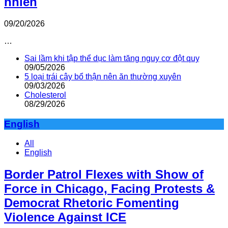
nhiên
09/20/2026
…
Sai lầm khi tập thể dục làm tăng nguy cơ đột quỵ
09/05/2026
5 loại trái cây bổ thận nên ăn thường xuyên
09/03/2026
Cholesterol
08/29/2026
English
All
English
Border Patrol Flexes with Show of
Force in Chicago, Facing Protests &
Democrat Rhetoric Fomenting
Violence Against ICE