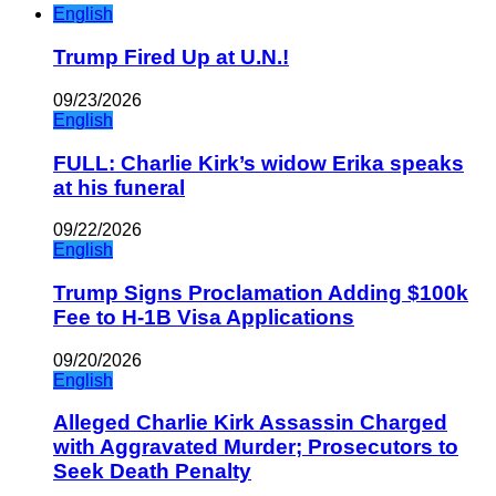
English
Trump Fired Up at U.N.!
09/23/2026
English
FULL: Charlie Kirk’s widow Erika speaks
at his funeral
09/22/2026
English
Trump Signs Proclamation Adding $100k
Fee to H-1B Visa Applications
09/20/2026
English
Alleged Charlie Kirk Assassin Charged
with Aggravated Murder; Prosecutors to
Seek Death Penalty