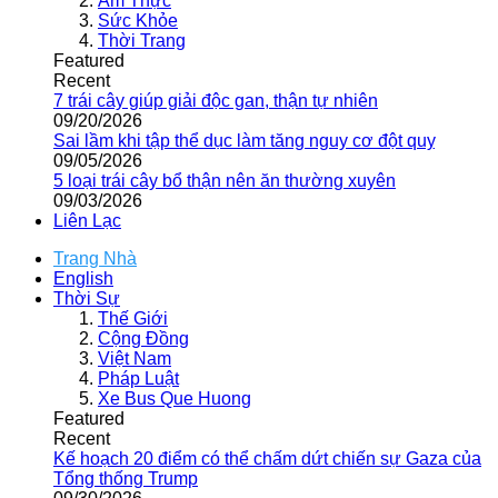
Ẩm Thực
Sức Khỏe
Thời Trang
Featured
Recent
7 trái cây giúp giải độc gan, thận tự nhiên
09/20/2026
Sai lầm khi tập thể dục làm tăng nguy cơ đột quỵ
09/05/2026
5 loại trái cây bổ thận nên ăn thường xuyên
09/03/2026
Liên Lạc
Trang Nhà
English
Thời Sự
Thế Giới
Cộng Đồng
Việt Nam
Pháp Luật
Xe Bus Que Huong
Featured
Recent
Kế hoạch 20 điểm có thể chấm dứt chiến sự Gaza của
Tổng thống Trump