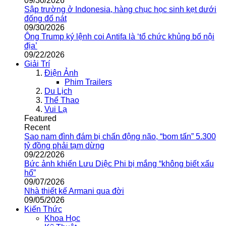
09/30/2026
Sập trường ở Indonesia, hàng chục học sinh kẹt dưới
đống đổ nát
09/30/2026
Ông Trump ký lệnh coi Antifa là ‘tổ chức khủng bố nội
địa’
09/22/2026
Giải Trí
Điện Ảnh
Phim Trailers
Du Lịch
Thể Thao
Vui Lạ
Featured
Recent
Sao nam đình đám bị chấn động não, “bom tấn” 5.300
tỷ đồng phải tạm dừng
09/22/2026
Bức ảnh khiến Lưu Diệc Phi bị mắng “không biết xấu
hổ”
09/07/2026
Nhà thiết kế Armani qua đời
09/05/2026
Kiến Thức
Khoa Học