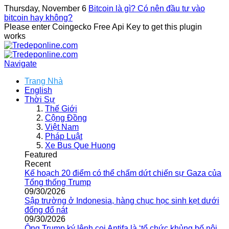
Thursday, November 6
Bitcoin là gì? Có nên đầu tư vào
bitcoin hay không?
Please enter Coingecko Free Api Key to get this plugin
works
Navigate
Trang Nhà
English
Thời Sự
Thế Giới
Cộng Đồng
Việt Nam
Pháp Luật
Xe Bus Que Huong
Featured
Recent
Kế hoạch 20 điểm có thể chấm dứt chiến sự Gaza của
Tổng thống Trump
09/30/2026
Sập trường ở Indonesia, hàng chục học sinh kẹt dưới
đống đổ nát
09/30/2026
Ông Trump ký lệnh coi Antifa là ‘tổ chức khủng bố nội