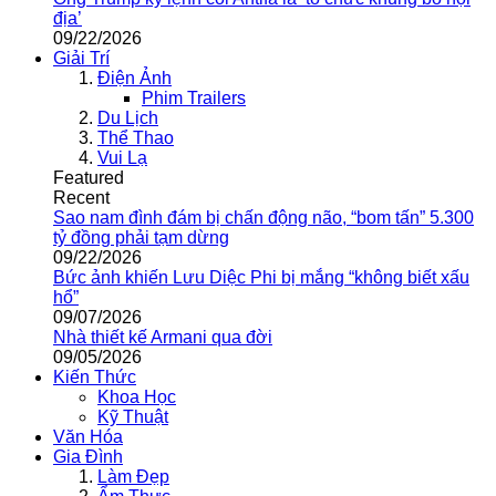
địa’
09/22/2026
Giải Trí
Điện Ảnh
Phim Trailers
Du Lịch
Thể Thao
Vui Lạ
Featured
Recent
Sao nam đình đám bị chấn động não, “bom tấn” 5.300
tỷ đồng phải tạm dừng
09/22/2026
Bức ảnh khiến Lưu Diệc Phi bị mắng “không biết xấu
hổ”
09/07/2026
Nhà thiết kế Armani qua đời
09/05/2026
Kiến Thức
Khoa Học
Kỹ Thuật
Văn Hóa
Gia Đình
Làm Đẹp