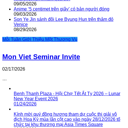
09/05/2026
Anime ‘5 centimet trên giây’ có bản người đóng
09/03/2026
Son Ye Jin sánh đôi Lee Byung Hun trên thảm đỏ
Venice
08/29/2026
Mỗi Tuần Giới Thiệu Một Thương Vụ
Mon Viet Seminar Invite
02/17/2026
…
Benh Thanh Plaza - Hội Chợ Tết Ất Tỵ 2026 – Lunar
New Year Event 2026
01/24/2026
Kính mời quý đồng hương tham dự cuộc thi giải vô
địch Hoa Kỳ múa lân cột cao vào ngày 28/12/2026 tổ
chức tại khu thương mại Asia Times Square