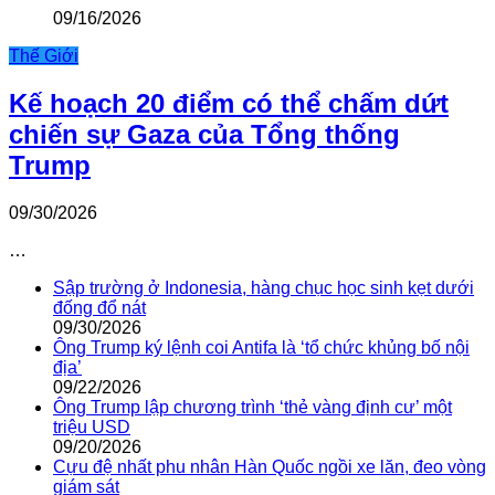
09/16/2026
Thế Giới
Kế hoạch 20 điểm có thể chấm dứt
chiến sự Gaza của Tổng thống
Trump
09/30/2026
…
Sập trường ở Indonesia, hàng chục học sinh kẹt dưới
đống đổ nát
09/30/2026
Ông Trump ký lệnh coi Antifa là ‘tổ chức khủng bố nội
địa’
09/22/2026
Ông Trump lập chương trình ‘thẻ vàng định cư’ một
triệu USD
09/20/2026
Cựu đệ nhất phu nhân Hàn Quốc ngồi xe lăn, đeo vòng
giám sát