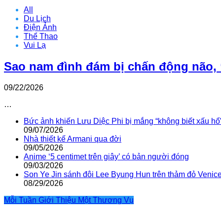
All
Du Lịch
Điện Ảnh
Thể Thao
Vui Lạ
Sao nam đình đám bị chấn động não, 
09/22/2026
…
Bức ảnh khiến Lưu Diệc Phi bị mắng “không biết xấu hổ
09/07/2026
Nhà thiết kế Armani qua đời
09/05/2026
Anime ‘5 centimet trên giây’ có bản người đóng
09/03/2026
Son Ye Jin sánh đôi Lee Byung Hun trên thảm đỏ Venic
08/29/2026
Mỗi Tuần Giới Thiệu Một Thương Vụ