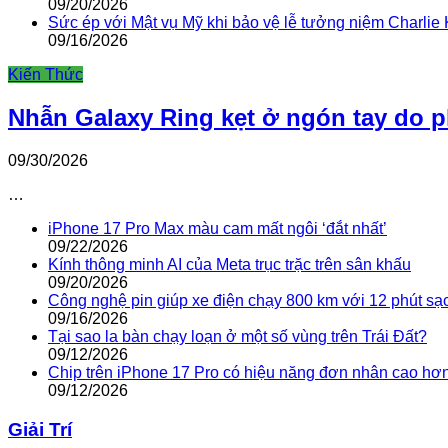
09/20/2026
Sức ép với Mật vụ Mỹ khi bảo vệ lễ tưởng niệm Charlie 
09/16/2026
Kiến Thức
Nhẫn Galaxy Ring kẹt ở ngón tay do 
09/30/2026
…
iPhone 17 Pro Max màu cam mất ngôi ‘đắt nhất’
09/22/2026
Kính thông minh AI của Meta trục trặc trên sân khấu
09/20/2026
Công nghệ pin giúp xe điện chạy 800 km với 12 phút sạ
09/16/2026
Tại sao la bàn chạy loạn ở một số vùng trên Trái Đất?
09/12/2026
Chip trên iPhone 17 Pro có hiệu năng đơn nhân cao hơ
09/12/2026
Giải Trí