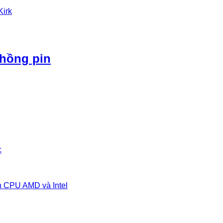
Kirk
phồng pin
c
n CPU AMD và Intel