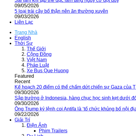
Sai lầm khi tập thể dục làm tăng nguy cơ đột quỵ
09/05/2026
5 loại trái cây bổ thận nên ăn thường xuyên
09/03/2026
Liên Lạc
Trang Nhà
English
Thời Sự
Thế Giới
Cộng Đồng
Việt Nam
Pháp Luật
Xe Bus Que Huong
Featured
Recent
Kế hoạch 20 điểm có thể chấm dứt chiến sự Gaza của 
09/30/2026
Sập trường ở Indonesia, hàng chục học sinh kẹt dưới đ
09/30/2026
Ông Trump ký lệnh coi Antifa là ‘tổ chức khủng bố nội địa
09/22/2026
Giải Trí
Điện Ảnh
Phim Trailers