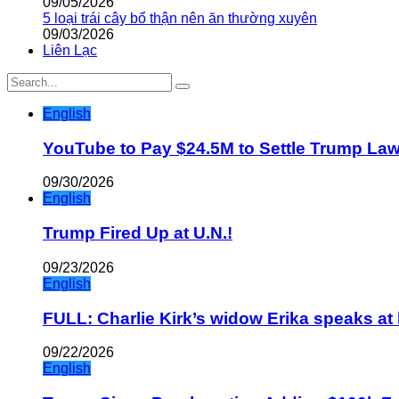
09/05/2026
5 loại trái cây bổ thận nên ăn thường xuyên
09/03/2026
Liên Lạc
English
YouTube to Pay $24.5M to Settle Trump La
09/30/2026
English
Trump Fired Up at U.N.!
09/23/2026
English
FULL: Charlie Kirk’s widow Erika speaks at 
09/22/2026
English