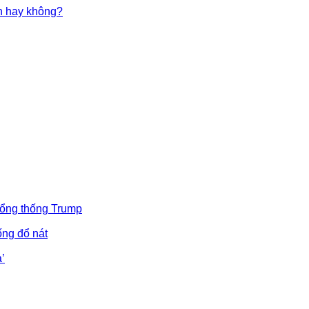
in hay không?
Tổng thống Trump
ống đổ nát
’