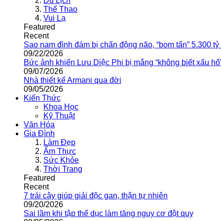
Du Lịch
Thể Thao
Vui Lạ
Featured
Recent
Sao nam đình đám bị chấn động não, “bom tấn” 5.300 tỷ
09/22/2026
Bức ảnh khiến Lưu Diệc Phi bị mắng “không biết xấu hổ
09/07/2026
Nhà thiết kế Armani qua đời
09/05/2026
Kiến Thức
Khoa Học
Kỹ Thuật
Văn Hóa
Gia Đình
Làm Đẹp
Ẩm Thực
Sức Khỏe
Thời Trang
Featured
Recent
7 trái cây giúp giải độc gan, thận tự nhiên
09/20/2026
Sai lầm khi tập thể dục làm tăng nguy cơ đột quỵ