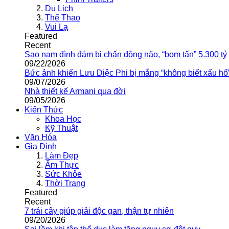
Du Lịch
Thể Thao
Vui Lạ
Featured
Recent
Sao nam đình đám bị chấn động não, “bom tấn” 5.300 tỷ
09/22/2026
Bức ảnh khiến Lưu Diệc Phi bị mắng “không biết xấu hổ
09/07/2026
Nhà thiết kế Armani qua đời
09/05/2026
Kiến Thức
Khoa Học
Kỹ Thuật
Văn Hóa
Gia Đình
Làm Đẹp
Ẩm Thực
Sức Khỏe
Thời Trang
Featured
Recent
7 trái cây giúp giải độc gan, thận tự nhiên
09/20/2026