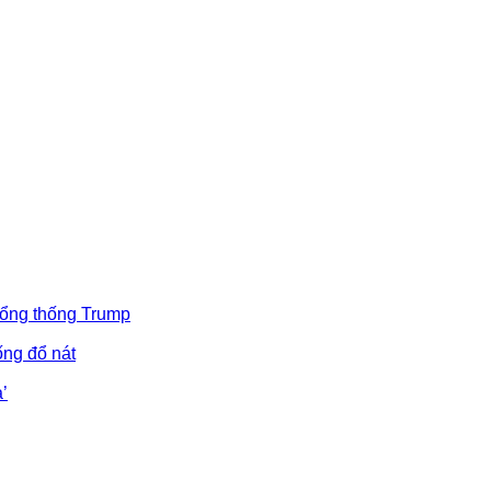
Tổng thống Trump
ống đổ nát
’