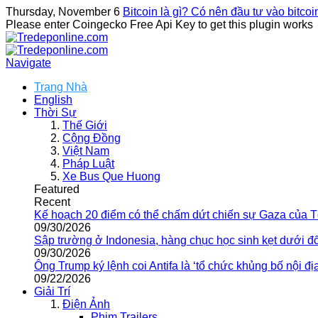
Thursday, November 6
Bitcoin là gì? Có nên đầu tư vào bitco
Please enter Coingecko Free Api Key to get this plugin works
Navigate
Trang Nhà
English
Thời Sự
Thế Giới
Cộng Đồng
Việt Nam
Pháp Luật
Xe Bus Que Huong
Featured
Recent
Kế hoạch 20 điểm có thể chấm dứt chiến sự Gaza của 
09/30/2026
Sập trường ở Indonesia, hàng chục học sinh kẹt dưới đ
09/30/2026
Ông Trump ký lệnh coi Antifa là ‘tổ chức khủng bố nội địa
09/22/2026
Giải Trí
Điện Ảnh
Phim Trailers