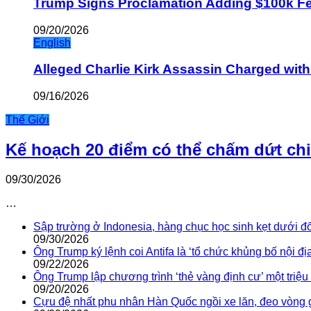
Trump Signs Proclamation Adding $100k Fee
09/20/2026
English
Alleged Charlie Kirk Assassin Charged wit
09/16/2026
Thế Giới
Kế hoạch 20 điểm có thể chấm dứt ch
09/30/2026
…
Sập trường ở Indonesia, hàng chục học sinh kẹt dưới đ
09/30/2026
Ông Trump ký lệnh coi Antifa là ‘tổ chức khủng bố nội địa
09/22/2026
Ông Trump lập chương trình ‘thẻ vàng định cư’ một triệ
09/20/2026
Cựu đệ nhất phu nhân Hàn Quốc ngồi xe lăn, đeo vòng 