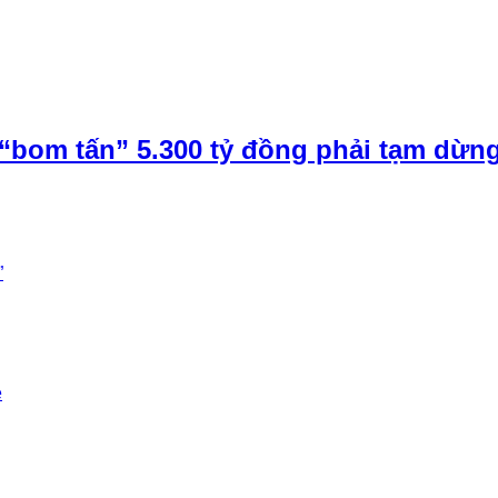
“bom tấn” 5.300 tỷ đồng phải tạm dừn
”
e