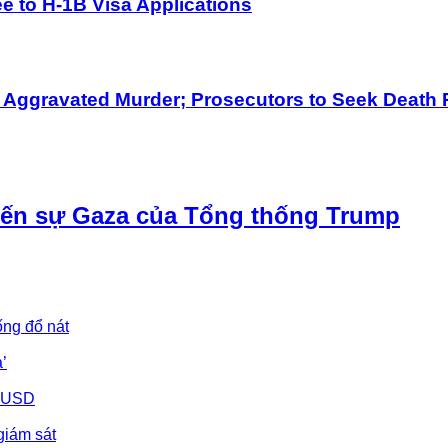
 to H-1B Visa Applications
h Aggravated Murder; Prosecutors to Seek Death 
iến sự Gaza của Tổng thống Trump
ống đổ nát
’
u USD
giám sát