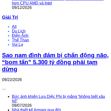
hơn CPU AMD và Intel
09/12/2026
Giải Trí
All
Du Lịch
Điện Ảnh
Thể Thao
Vui Lạ
Sao nam đình đám bị chấn động não,
“bom tấn” 5.300 tỷ đồng phải tạm
dừng
09/22/2026
…
Bức ảnh khiến Lưu Diệc Phi bị mắng “không biết xấu
hổ”
09/07/2026
Nhà thiết kế Armani qua đời