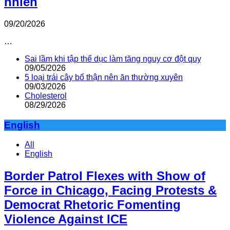
nhiên
09/20/2026
…
Sai lầm khi tập thể dục làm tăng nguy cơ đột quỵ
09/05/2026
5 loại trái cây bổ thận nên ăn thường xuyên
09/03/2026
Cholesterol
08/29/2026
English
All
English
Border Patrol Flexes with Show of
Force in Chicago, Facing Protests &
Democrat Rhetoric Fomenting
Violence Against ICE