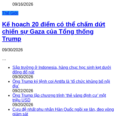
09/16/2026
Thế Giới
Kế hoạch 20 điểm có thể chấm dứt
chiến sự Gaza của Tổng thống
Trump
09/30/2026
…
Sập trường ở Indonesia, hàng chục học sinh kẹt dưới
đống đổ nát
09/30/2026
Ông Trump ký lệnh coi Antifa là ‘tổ chức khủng bố nội
địa’
09/22/2026
Ông Trump lập chương trình ‘thẻ vàng định cư’ một
triệu USD
09/20/2026
Cựu đệ nhất phu nhân Hàn Quốc ngồi xe lăn, đeo vòng
giám sát