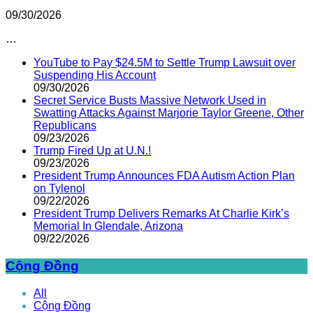
09/30/2026
…
YouTube to Pay $24.5M to Settle Trump Lawsuit over
Suspending His Account
09/30/2026
Secret Service Busts Massive Network Used in
Swatting Attacks Against Marjorie Taylor Greene, Other
Republicans
09/23/2026
Trump Fired Up at U.N.!
09/23/2026
President Trump Announces FDA Autism Action Plan
on Tylenol
09/22/2026
President Trump Delivers Remarks At Charlie Kirk’s
Memorial In Glendale, Arizona
09/22/2026
Cộng Đồng
All
Cộng Đồng