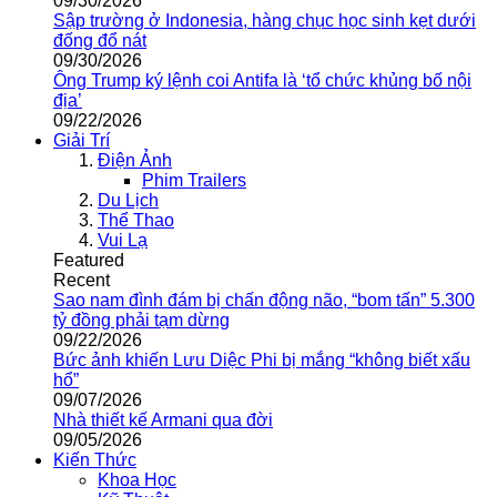
09/30/2026
Sập trường ở Indonesia, hàng chục học sinh kẹt dưới
đống đổ nát
09/30/2026
Ông Trump ký lệnh coi Antifa là ‘tổ chức khủng bố nội
địa’
09/22/2026
Giải Trí
Điện Ảnh
Phim Trailers
Du Lịch
Thể Thao
Vui Lạ
Featured
Recent
Sao nam đình đám bị chấn động não, “bom tấn” 5.300
tỷ đồng phải tạm dừng
09/22/2026
Bức ảnh khiến Lưu Diệc Phi bị mắng “không biết xấu
hổ”
09/07/2026
Nhà thiết kế Armani qua đời
09/05/2026
Kiến Thức
Khoa Học