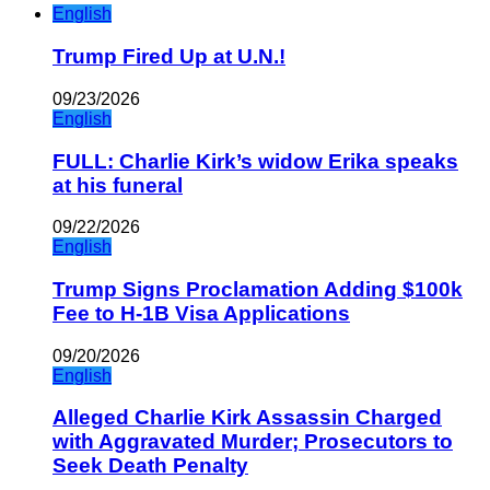
English
Trump Fired Up at U.N.!
09/23/2026
English
FULL: Charlie Kirk’s widow Erika speaks
at his funeral
09/22/2026
English
Trump Signs Proclamation Adding $100k
Fee to H-1B Visa Applications
09/20/2026
English
Alleged Charlie Kirk Assassin Charged
with Aggravated Murder; Prosecutors to
Seek Death Penalty