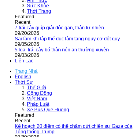
Ẩm Thực
Sức Khỏe
Thời Trang
Featured
Recent
7 trái cây giúp giải độc gan, thận tự nhiên
09/20/2026
Sai lầm khi tập thể dục làm tăng nguy cơ đột quỵ
09/05/2026
5 loại trái cây bổ thận nên ăn thường xuyên
09/03/2026
Liên Lạc
Trang Nhà
English
Thời Sự
Thế Giới
Cộng Đồng
Việt Nam
Pháp Luật
Xe Bus Que Huong
Featured
Recent
Kế hoạch 20 điểm có thể chấm dứt chiến sự Gaza của
Tổng thống Trump