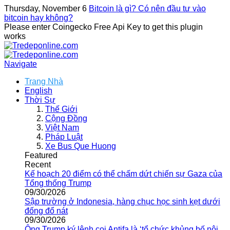
Thursday, November 6
Bitcoin là gì? Có nên đầu tư vào
bitcoin hay không?
Please enter Coingecko Free Api Key to get this plugin
works
Navigate
Trang Nhà
English
Thời Sự
Thế Giới
Cộng Đồng
Việt Nam
Pháp Luật
Xe Bus Que Huong
Featured
Recent
Kế hoạch 20 điểm có thể chấm dứt chiến sự Gaza của
Tổng thống Trump
09/30/2026
Sập trường ở Indonesia, hàng chục học sinh kẹt dưới
đống đổ nát
09/30/2026
Ông Trump ký lệnh coi Antifa là ‘tổ chức khủng bố nội