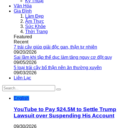
Kỹ Thuật
Văn Hóa
Gia Đình
Làm Đẹp
Ẩm Thực
Sức Khỏe
Thời Trang
Featured
Recent
7 trái cây giúp giải độc gan, thận tự nhiên
09/20/2026
Sai lầm khi tập thể dục làm tăng nguy cơ đột quỵ
09/05/2026
5 loại trái cây bổ thận nên ăn thường xuyên
09/03/2026
Liên Lạc
English
YouTube to Pay $24.5M to Settle Trump
Lawsuit over Suspending His Account
09/30/2026