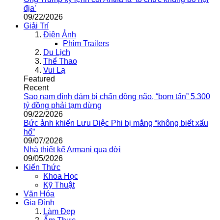
địa’
09/22/2026
Giải Trí
Điện Ảnh
Phim Trailers
Du Lịch
Thể Thao
Vui Lạ
Featured
Recent
Sao nam đình đám bị chấn động não, “bom tấn” 5.300
tỷ đồng phải tạm dừng
09/22/2026
Bức ảnh khiến Lưu Diệc Phi bị mắng “không biết xấu
hổ”
09/07/2026
Nhà thiết kế Armani qua đời
09/05/2026
Kiến Thức
Khoa Học
Kỹ Thuật
Văn Hóa
Gia Đình
Làm Đẹp