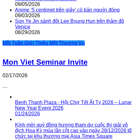
09/05/2026
Anime ‘5 centimet trên giây’ có bản người đóng
09/03/2026
Son Ye Jin sánh đôi Lee Byung Hun trên thảm đỏ
Venice
08/29/2026
Mỗi Tuần Giới Thiệu Một Thương Vụ
Mon Viet Seminar Invite
02/17/2026
…
Benh Thanh Plaza - Hội Chợ Tết Ất Tỵ 2026 – Lunar
New Year Event 2026
01/24/2026
Kính mời quý đồng hương tham dự cuộc thi giải vô
địch Hoa Kỳ múa lân cột cao vào ngày 28/12/2026 tổ
chức tại khu thương mại Asia Times Square