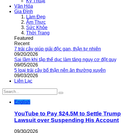
Kỹ Thuật
Văn Hóa
Gia Đình
Làm Đẹp
Ẩm Thực
Sức Khỏe
Thời Trang
Featured
Recent
7 trái cây giúp giải độc gan, thận tự nhiên
09/20/2026
Sai lầm khi tập thể dục làm tăng nguy cơ đột quỵ
09/05/2026
5 loại trái cây bổ thận nên ăn thường xuyên
09/03/2026
Liên Lạc
English
YouTube to Pay $24.5M to Settle Trump
Lawsuit over Suspending His Account
09/30/2026