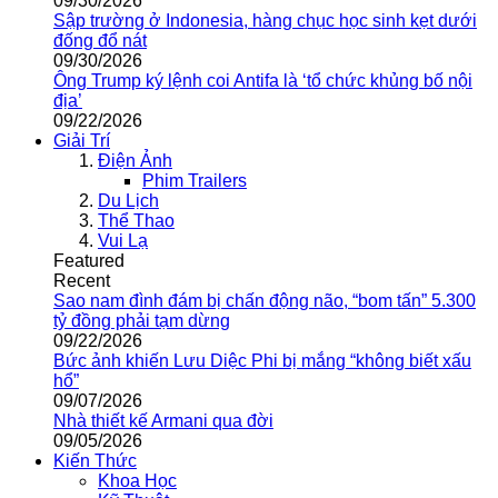
09/30/2026
Sập trường ở Indonesia, hàng chục học sinh kẹt dưới
đống đổ nát
09/30/2026
Ông Trump ký lệnh coi Antifa là ‘tổ chức khủng bố nội
địa’
09/22/2026
Giải Trí
Điện Ảnh
Phim Trailers
Du Lịch
Thể Thao
Vui Lạ
Featured
Recent
Sao nam đình đám bị chấn động não, “bom tấn” 5.300
tỷ đồng phải tạm dừng
09/22/2026
Bức ảnh khiến Lưu Diệc Phi bị mắng “không biết xấu
hổ”
09/07/2026
Nhà thiết kế Armani qua đời
09/05/2026
Kiến Thức
Khoa Học