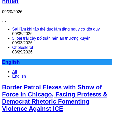
nhiên
09/20/2026
…
Sai lầm khi tập thể dục làm tăng nguy cơ đột quỵ
09/05/2026
5 loại trái cây bổ thận nên ăn thường xuyên
09/03/2026
Cholesterol
08/29/2026
English
All
English
Border Patrol Flexes with Show of
Force in Chicago, Facing Protests &
Democrat Rhetoric Fomenting
Violence Against ICE