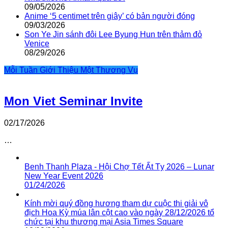
09/05/2026
Anime ‘5 centimet trên giây’ có bản người đóng
09/03/2026
Son Ye Jin sánh đôi Lee Byung Hun trên thảm đỏ
Venice
08/29/2026
Mỗi Tuần Giới Thiệu Một Thương Vụ
Mon Viet Seminar Invite
02/17/2026
…
Benh Thanh Plaza - Hội Chợ Tết Ất Tỵ 2026 – Lunar
New Year Event 2026
01/24/2026
Kính mời quý đồng hương tham dự cuộc thi giải vô
địch Hoa Kỳ múa lân cột cao vào ngày 28/12/2026 tổ
chức tại khu thương mại Asia Times Square