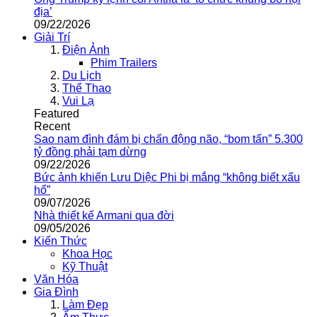
địa’
09/22/2026
Giải Trí
Điện Ảnh
Phim Trailers
Du Lịch
Thể Thao
Vui Lạ
Featured
Recent
Sao nam đình đám bị chấn động não, “bom tấn” 5.300
tỷ đồng phải tạm dừng
09/22/2026
Bức ảnh khiến Lưu Diệc Phi bị mắng “không biết xấu
hổ”
09/07/2026
Nhà thiết kế Armani qua đời
09/05/2026
Kiến Thức
Khoa Học
Kỹ Thuật
Văn Hóa
Gia Đình
Làm Đẹp