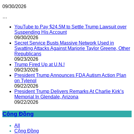
09/30/2026
…
YouTube to Pay $24.5M to Settle Trump Lawsuit over
Suspending His Account
09/30/2026
Secret Service Busts Massive Network Used in
Swatting Attacks Against Marjorie Taylor Greene, Other
Republicans
09/23/2026
Trump Fired Up at U.N.!
09/23/2026
President Trump Announces FDA Autism Action Plan
on Tylenol
09/22/2026
President Trump Delivers Remarks At Charlie Kirk’s
Memorial In Glendale, Arizona
09/22/2026
Cộng Đồng
All
Cộng Đồng