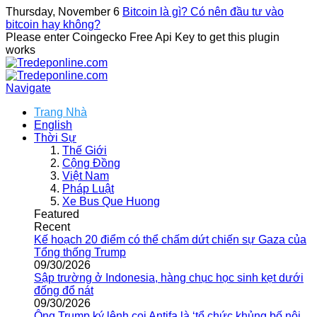
Thursday, November 6
Bitcoin là gì? Có nên đầu tư vào
bitcoin hay không?
Please enter Coingecko Free Api Key to get this plugin
works
Navigate
Trang Nhà
English
Thời Sự
Thế Giới
Cộng Đồng
Việt Nam
Pháp Luật
Xe Bus Que Huong
Featured
Recent
Kế hoạch 20 điểm có thể chấm dứt chiến sự Gaza của
Tổng thống Trump
09/30/2026
Sập trường ở Indonesia, hàng chục học sinh kẹt dưới
đống đổ nát
09/30/2026
Ông Trump ký lệnh coi Antifa là ‘tổ chức khủng bố nội