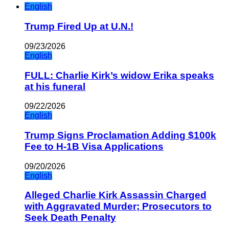
English
Trump Fired Up at U.N.!
09/23/2026
English
FULL: Charlie Kirk’s widow Erika speaks
at his funeral
09/22/2026
English
Trump Signs Proclamation Adding $100k
Fee to H-1B Visa Applications
09/20/2026
English
Alleged Charlie Kirk Assassin Charged
with Aggravated Murder; Prosecutors to
Seek Death Penalty