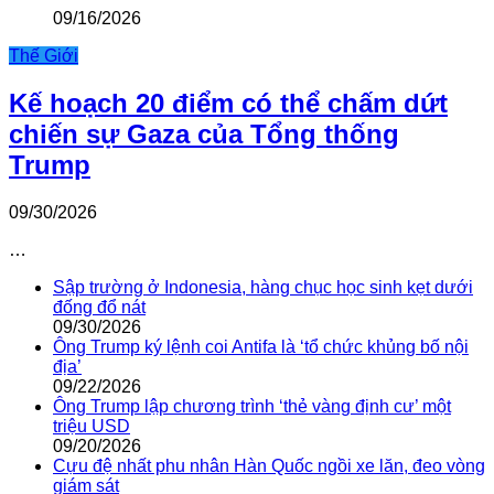
09/16/2026
Thế Giới
Kế hoạch 20 điểm có thể chấm dứt
chiến sự Gaza của Tổng thống
Trump
09/30/2026
…
Sập trường ở Indonesia, hàng chục học sinh kẹt dưới
đống đổ nát
09/30/2026
Ông Trump ký lệnh coi Antifa là ‘tổ chức khủng bố nội
địa’
09/22/2026
Ông Trump lập chương trình ‘thẻ vàng định cư’ một
triệu USD
09/20/2026
Cựu đệ nhất phu nhân Hàn Quốc ngồi xe lăn, đeo vòng
giám sát