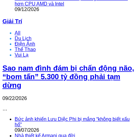
hơn CPU AMD và Intel
09/12/2026
Giải Trí
All
Du Lịch
Điện Ảnh
Thể Thao
Vui Lạ
Sao nam đình đám bị chấn động não,
“bom tấn” 5.300 tỷ đồng phải tạm
dừng
09/22/2026
…
Bức ảnh khiến Lưu Diệc Phi bị mắng “không biết xấu
hổ”
09/07/2026
Nhà thiết kế Armani qua đời