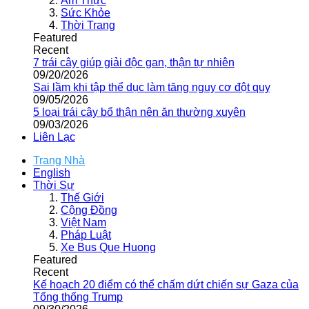
Ẩm Thực
Sức Khỏe
Thời Trang
Featured
Recent
7 trái cây giúp giải độc gan, thận tự nhiên
09/20/2026
Sai lầm khi tập thể dục làm tăng nguy cơ đột quỵ
09/05/2026
5 loại trái cây bổ thận nên ăn thường xuyên
09/03/2026
Liên Lạc
Trang Nhà
English
Thời Sự
Thế Giới
Cộng Đồng
Việt Nam
Pháp Luật
Xe Bus Que Huong
Featured
Recent
Kế hoạch 20 điểm có thể chấm dứt chiến sự Gaza của
Tổng thống Trump