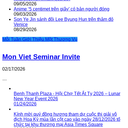
09/05/2026
Anime ‘5 centimet trên giây’ có bản người đóng
09/03/2026
Son Ye Jin sánh đôi Lee Byung Hun trên thảm đỏ
Venice
08/29/2026
Mỗi Tuần Giới Thiệu Một Thương Vụ
Mon Viet Seminar Invite
02/17/2026
…
Benh Thanh Plaza - Hội Chợ Tết Ất Tỵ 2026 – Lunar
New Year Event 2026
01/24/2026
Kính mời quý đồng hương tham dự cuộc thi giải vô
địch Hoa Kỳ múa lân cột cao vào ngày 28/12/2026 tổ
chức tại khu thương mại Asia Times Square