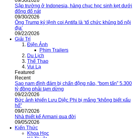
09/30/2026
Sập trường ở Indonesia, hàng chục học sinh kẹt dưới
đống đổ nát
09/30/2026
Ông Trump ký lệnh coi Antifa là ‘tổ chức khủng bố nội
địa’
09/22/2026
Giải Trí
Điện Ảnh
Phim Trailers
Du Lịch
Thể Thao
Vui Lạ
Featured
Recent
Sao nam đình đám bị chấn động não, “bom tấn” 5.300
tỷ đồng phải tạm dừng
09/22/2026
Bức ảnh khiến Lưu Diệc Phi bị mắng “không biết xấu
hổ”
09/07/2026
Nhà thiết kế Armani qua đời
09/05/2026
Kiến Thức
Khoa Học