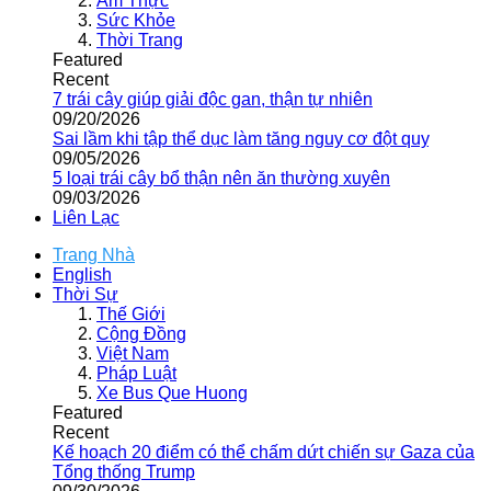
Ẩm Thực
Sức Khỏe
Thời Trang
Featured
Recent
7 trái cây giúp giải độc gan, thận tự nhiên
09/20/2026
Sai lầm khi tập thể dục làm tăng nguy cơ đột quỵ
09/05/2026
5 loại trái cây bổ thận nên ăn thường xuyên
09/03/2026
Liên Lạc
Trang Nhà
English
Thời Sự
Thế Giới
Cộng Đồng
Việt Nam
Pháp Luật
Xe Bus Que Huong
Featured
Recent
Kế hoạch 20 điểm có thể chấm dứt chiến sự Gaza của
Tổng thống Trump