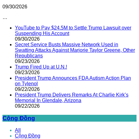
09/30/2026
…
YouTube to Pay $24.5M to Settle Trump Lawsuit over
Suspending His Account
09/30/2026
Secret Service Busts Massive Network Used in
Swatting Attacks Against Marjorie Taylor Greene, Other
Republicans
09/23/2026
Trump Fired Up at U.N.!
09/23/2026
President Trump Announces FDA Autism Action Plan
on Tylenol
09/22/2026
President Trump Delivers Remarks At Charlie Kirk’s
Memorial In Glendale, Arizona
09/22/2026
Cộng Đồng
All
Cộng Đồng