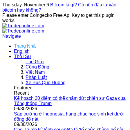
Thursday, November 6
Bitcoin là gì? Có nên đầu tư vào
bitcoin hay không?
Please enter Coingecko Free Api Key to get this plugin
works
Navigate
Trang Nhà
English
Thời Sự
Thế Giới
Cộng Đồng
Việt Nam
Pháp Luật
Xe Bus Que Huong
Featured
Recent
Kế hoạch 20 điểm có thể chấm dứt chiến sự Gaza của
Tổng thống Trump
09/30/2026
Sập trường ở Indonesia, hàng chục học sinh kẹt dưới
đống đổ nát
09/30/2026
Ông Trump ký lệnh coi Antifa là ‘tổ chức khủng bố nội