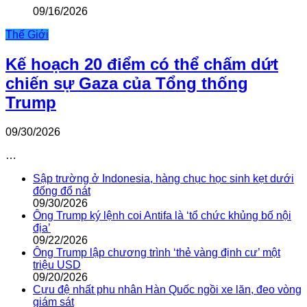
09/16/2026
Thế Giới
Kế hoạch 20 điểm có thể chấm dứt
chiến sự Gaza của Tổng thống
Trump
09/30/2026
…
Sập trường ở Indonesia, hàng chục học sinh kẹt dưới
đống đổ nát
09/30/2026
Ông Trump ký lệnh coi Antifa là ‘tổ chức khủng bố nội
địa’
09/22/2026
Ông Trump lập chương trình ‘thẻ vàng định cư’ một
triệu USD
09/20/2026
Cựu đệ nhất phu nhân Hàn Quốc ngồi xe lăn, đeo vòng
giám sát