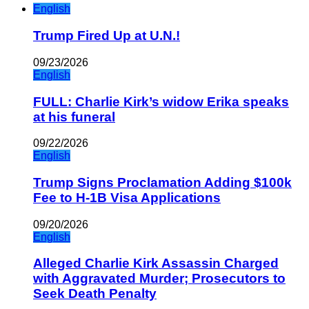
English
Trump Fired Up at U.N.!
09/23/2026
English
FULL: Charlie Kirk’s widow Erika speaks
at his funeral
09/22/2026
English
Trump Signs Proclamation Adding $100k
Fee to H-1B Visa Applications
09/20/2026
English
Alleged Charlie Kirk Assassin Charged
with Aggravated Murder; Prosecutors to
Seek Death Penalty