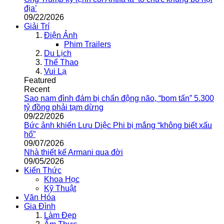
địa’
09/22/2026
Giải Trí
Điện Ảnh
Phim Trailers
Du Lịch
Thể Thao
Vui Lạ
Featured
Recent
Sao nam đình đám bị chấn động não, “bom tấn” 5.300
tỷ đồng phải tạm dừng
09/22/2026
Bức ảnh khiến Lưu Diệc Phi bị mắng “không biết xấu
hổ”
09/07/2026
Nhà thiết kế Armani qua đời
09/05/2026
Kiến Thức
Khoa Học
Kỹ Thuật
Văn Hóa
Gia Đình
Làm Đẹp