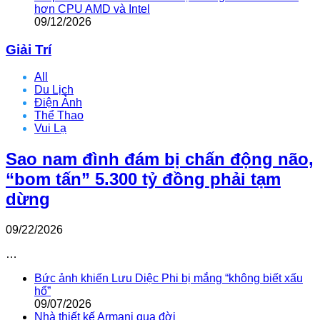
hơn CPU AMD và Intel
09/12/2026
Giải Trí
All
Du Lịch
Điện Ảnh
Thể Thao
Vui Lạ
Sao nam đình đám bị chấn động não,
“bom tấn” 5.300 tỷ đồng phải tạm
dừng
09/22/2026
…
Bức ảnh khiến Lưu Diệc Phi bị mắng “không biết xấu
hổ”
09/07/2026
Nhà thiết kế Armani qua đời