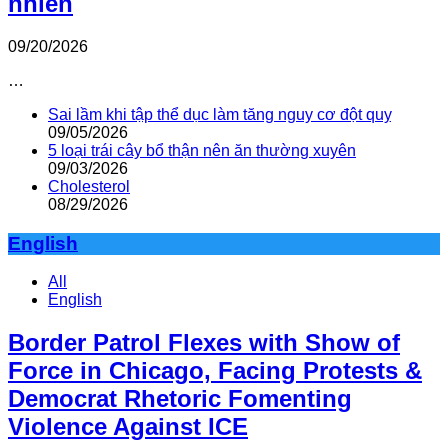
nhiên
09/20/2026
…
Sai lầm khi tập thể dục làm tăng nguy cơ đột quỵ
09/05/2026
5 loại trái cây bổ thận nên ăn thường xuyên
09/03/2026
Cholesterol
08/29/2026
English
All
English
Border Patrol Flexes with Show of
Force in Chicago, Facing Protests &
Democrat Rhetoric Fomenting
Violence Against ICE