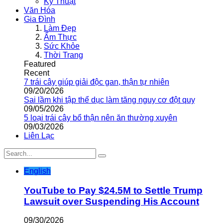
Kỹ Thuật
Văn Hóa
Gia Đình
Làm Đẹp
Ẩm Thực
Sức Khỏe
Thời Trang
Featured
Recent
7 trái cây giúp giải độc gan, thận tự nhiên
09/20/2026
Sai lầm khi tập thể dục làm tăng nguy cơ đột quỵ
09/05/2026
5 loại trái cây bổ thận nên ăn thường xuyên
09/03/2026
Liên Lạc
English
YouTube to Pay $24.5M to Settle Trump
Lawsuit over Suspending His Account
09/30/2026