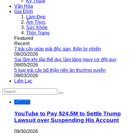
Kỹ Thuật
Văn Hóa
Gia Đình
Làm Đẹp
Ẩm Thực
Sức Khỏe
Thời Trang
Featured
Recent
7 trái cây giúp giải độc gan, thận tự nhiên
09/20/2026
Sai lầm khi tập thể dục làm tăng nguy cơ đột quỵ
09/05/2026
5 loại trái cây bổ thận nên ăn thường xuyên
09/03/2026
Liên Lạc
English
YouTube to Pay $24.5M to Settle Trump
Lawsuit over Suspending His Account
09/30/2026