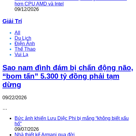
hơn CPU AMD và Intel
09/12/2026
Giải Trí
All
Du Lịch
Điện Ảnh
Thể Thao
Vui Lạ
Sao nam đình đám bị chấn động não,
“bom tấn” 5.300 tỷ đồng phải tạm
dừng
09/22/2026
…
Bức ảnh khiến Lưu Diệc Phi bị mắng “không biết xấu
hổ”
09/07/2026
Nhà thiết kế Armani qua đời