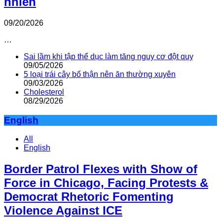
nhiên
09/20/2026
…
Sai lầm khi tập thể dục làm tăng nguy cơ đột quỵ
09/05/2026
5 loại trái cây bổ thận nên ăn thường xuyên
09/03/2026
Cholesterol
08/29/2026
English
All
English
Border Patrol Flexes with Show of
Force in Chicago, Facing Protests &
Democrat Rhetoric Fomenting
Violence Against ICE