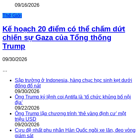
09/16/2026
Thế Giới
Kế hoạch 20 điểm có thể chấm dứt
chiến sự Gaza của Tổng thống
Trump
09/30/2026
…
Sập trường ở Indonesia, hàng chục học sinh kẹt dưới
đống đổ nát
09/30/2026
Ông Trump ký lệnh coi Antifa là ‘tổ chức khủng bố nội
địa’
09/22/2026
Ông Trump lập chương trình ‘thẻ vàng định cư’ một
triệu USD
09/20/2026
Cựu đệ nhất phu nhân Hàn Quốc ngồi xe lăn, đeo vòng
giám sát