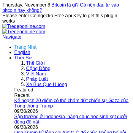
Thursday, November 6
Bitcoin là gì? Có nên đầu tư vào
bitcoin hay không?
Please enter Coingecko Free Api Key to get this plugin
works
Navigate
Trang Nhà
English
Thời Sự
Thế Giới
Cộng Đồng
Việt Nam
Pháp Luật
Xe Bus Que Huong
Featured
Recent
Kế hoạch 20 điểm có thể chấm dứt chiến sự Gaza của
Tổng thống Trump
09/30/2026
Sập trường ở Indonesia, hàng chục học sinh kẹt dưới
đống đổ nát
09/30/2026
Ông Trump ký lệnh coi Antifa là ‘tổ chức khủng bố nội