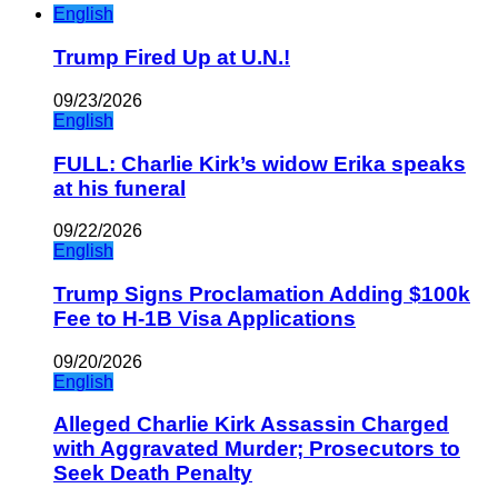
English
Trump Fired Up at U.N.!
09/23/2026
English
FULL: Charlie Kirk’s widow Erika speaks
at his funeral
09/22/2026
English
Trump Signs Proclamation Adding $100k
Fee to H-1B Visa Applications
09/20/2026
English
Alleged Charlie Kirk Assassin Charged
with Aggravated Murder; Prosecutors to
Seek Death Penalty