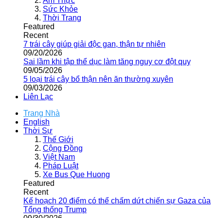
Ẩm Thực
Sức Khỏe
Thời Trang
Featured
Recent
7 trái cây giúp giải độc gan, thận tự nhiên
09/20/2026
Sai lầm khi tập thể dục làm tăng nguy cơ đột quỵ
09/05/2026
5 loại trái cây bổ thận nên ăn thường xuyên
09/03/2026
Liên Lạc
Trang Nhà
English
Thời Sự
Thế Giới
Cộng Đồng
Việt Nam
Pháp Luật
Xe Bus Que Huong
Featured
Recent
Kế hoạch 20 điểm có thể chấm dứt chiến sự Gaza của
Tổng thống Trump