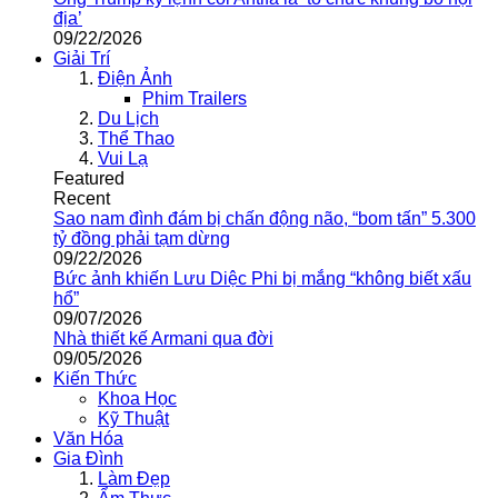
địa’
09/22/2026
Giải Trí
Điện Ảnh
Phim Trailers
Du Lịch
Thể Thao
Vui Lạ
Featured
Recent
Sao nam đình đám bị chấn động não, “bom tấn” 5.300
tỷ đồng phải tạm dừng
09/22/2026
Bức ảnh khiến Lưu Diệc Phi bị mắng “không biết xấu
hổ”
09/07/2026
Nhà thiết kế Armani qua đời
09/05/2026
Kiến Thức
Khoa Học
Kỹ Thuật
Văn Hóa
Gia Đình
Làm Đẹp