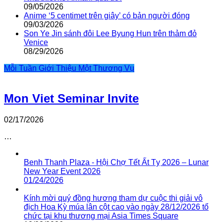
09/05/2026
Anime ‘5 centimet trên giây’ có bản người đóng
09/03/2026
Son Ye Jin sánh đôi Lee Byung Hun trên thảm đỏ
Venice
08/29/2026
Mỗi Tuần Giới Thiệu Một Thương Vụ
Mon Viet Seminar Invite
02/17/2026
…
Benh Thanh Plaza - Hội Chợ Tết Ất Tỵ 2026 – Lunar
New Year Event 2026
01/24/2026
Kính mời quý đồng hương tham dự cuộc thi giải vô
địch Hoa Kỳ múa lân cột cao vào ngày 28/12/2026 tổ
chức tại khu thương mại Asia Times Square