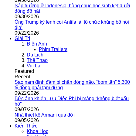
09/30/2026
Sập trường ở Indonesia, hàng chục học sinh kẹt dưới
đống đổ nát
09/30/2026
Ông Trump ký lệnh coi Antifa là ‘tổ chức khủng bố nội
địa’
09/22/2026
Giải Trí
Điện Ảnh
Phim Trailers
Du Lịch
Thể Thao
Vui Lạ
Featured
Recent
Sao nam đình đám bị chấn động não, “bom tấn” 5.300
tỷ đồng phải tạm dừng
09/22/2026
Bức ảnh khiến Lưu Diệc Phi bị mắng “không biết xấu
hổ”
09/07/2026
Nhà thiết kế Armani qua đời
09/05/2026
Kiến Thức
Khoa Học