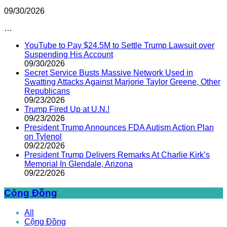
09/30/2026
…
YouTube to Pay $24.5M to Settle Trump Lawsuit over
Suspending His Account
09/30/2026
Secret Service Busts Massive Network Used in
Swatting Attacks Against Marjorie Taylor Greene, Other
Republicans
09/23/2026
Trump Fired Up at U.N.!
09/23/2026
President Trump Announces FDA Autism Action Plan
on Tylenol
09/22/2026
President Trump Delivers Remarks At Charlie Kirk’s
Memorial In Glendale, Arizona
09/22/2026
Cộng Đồng
All
Cộng Đồng