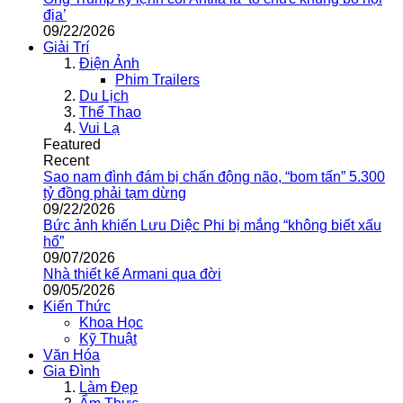
địa’
09/22/2026
Giải Trí
Điện Ảnh
Phim Trailers
Du Lịch
Thể Thao
Vui Lạ
Featured
Recent
Sao nam đình đám bị chấn động não, “bom tấn” 5.300
tỷ đồng phải tạm dừng
09/22/2026
Bức ảnh khiến Lưu Diệc Phi bị mắng “không biết xấu
hổ”
09/07/2026
Nhà thiết kế Armani qua đời
09/05/2026
Kiến Thức
Khoa Học
Kỹ Thuật
Văn Hóa
Gia Đình
Làm Đẹp