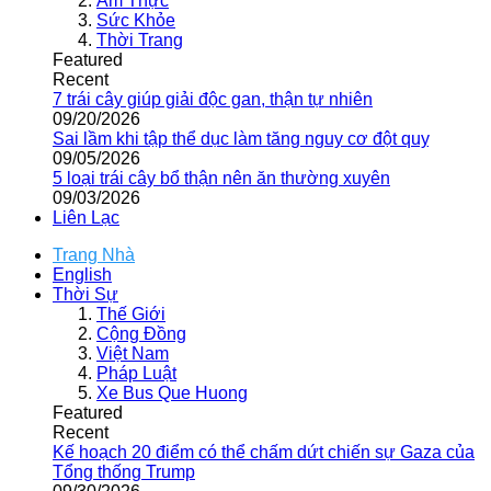
Ẩm Thực
Sức Khỏe
Thời Trang
Featured
Recent
7 trái cây giúp giải độc gan, thận tự nhiên
09/20/2026
Sai lầm khi tập thể dục làm tăng nguy cơ đột quỵ
09/05/2026
5 loại trái cây bổ thận nên ăn thường xuyên
09/03/2026
Liên Lạc
Trang Nhà
English
Thời Sự
Thế Giới
Cộng Đồng
Việt Nam
Pháp Luật
Xe Bus Que Huong
Featured
Recent
Kế hoạch 20 điểm có thể chấm dứt chiến sự Gaza của
Tổng thống Trump