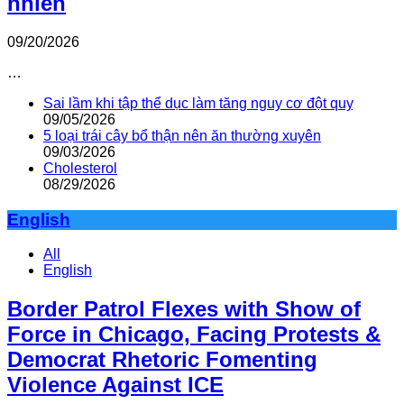
nhiên
09/20/2026
…
Sai lầm khi tập thể dục làm tăng nguy cơ đột quỵ
09/05/2026
5 loại trái cây bổ thận nên ăn thường xuyên
09/03/2026
Cholesterol
08/29/2026
English
All
English
Border Patrol Flexes with Show of
Force in Chicago, Facing Protests &
Democrat Rhetoric Fomenting
Violence Against ICE