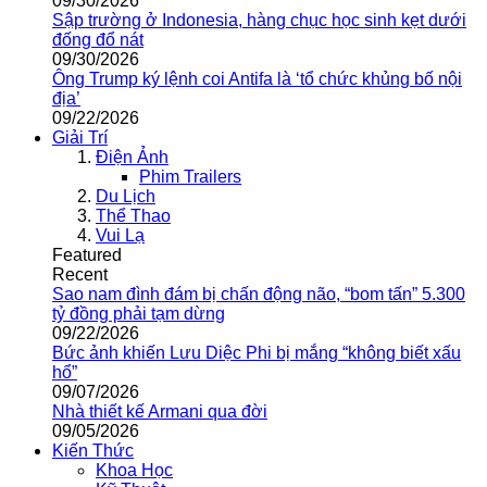
09/30/2026
Sập trường ở Indonesia, hàng chục học sinh kẹt dưới
đống đổ nát
09/30/2026
Ông Trump ký lệnh coi Antifa là ‘tổ chức khủng bố nội
địa’
09/22/2026
Giải Trí
Điện Ảnh
Phim Trailers
Du Lịch
Thể Thao
Vui Lạ
Featured
Recent
Sao nam đình đám bị chấn động não, “bom tấn” 5.300
tỷ đồng phải tạm dừng
09/22/2026
Bức ảnh khiến Lưu Diệc Phi bị mắng “không biết xấu
hổ”
09/07/2026
Nhà thiết kế Armani qua đời
09/05/2026
Kiến Thức
Khoa Học