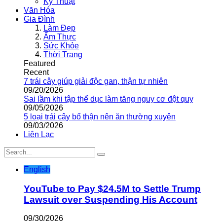
Kỹ Thuật
Văn Hóa
Gia Đình
Làm Đẹp
Ẩm Thực
Sức Khỏe
Thời Trang
Featured
Recent
7 trái cây giúp giải độc gan, thận tự nhiên
09/20/2026
Sai lầm khi tập thể dục làm tăng nguy cơ đột quỵ
09/05/2026
5 loại trái cây bổ thận nên ăn thường xuyên
09/03/2026
Liên Lạc
English
YouTube to Pay $24.5M to Settle Trump
Lawsuit over Suspending His Account
09/30/2026