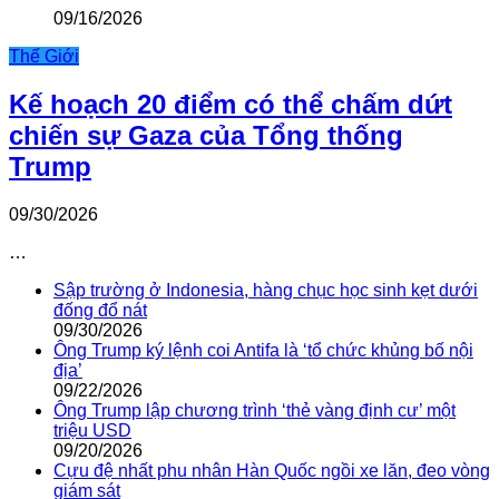
09/16/2026
Thế Giới
Kế hoạch 20 điểm có thể chấm dứt
chiến sự Gaza của Tổng thống
Trump
09/30/2026
…
Sập trường ở Indonesia, hàng chục học sinh kẹt dưới
đống đổ nát
09/30/2026
Ông Trump ký lệnh coi Antifa là ‘tổ chức khủng bố nội
địa’
09/22/2026
Ông Trump lập chương trình ‘thẻ vàng định cư’ một
triệu USD
09/20/2026
Cựu đệ nhất phu nhân Hàn Quốc ngồi xe lăn, đeo vòng
giám sát