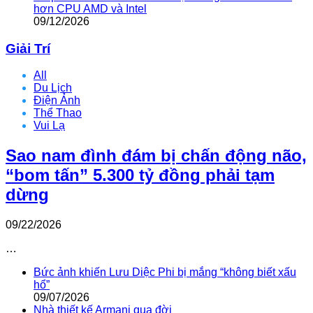
hơn CPU AMD và Intel
09/12/2026
Giải Trí
All
Du Lịch
Điện Ảnh
Thể Thao
Vui Lạ
Sao nam đình đám bị chấn động não,
“bom tấn” 5.300 tỷ đồng phải tạm
dừng
09/22/2026
…
Bức ảnh khiến Lưu Diệc Phi bị mắng “không biết xấu
hổ”
09/07/2026
Nhà thiết kế Armani qua đời