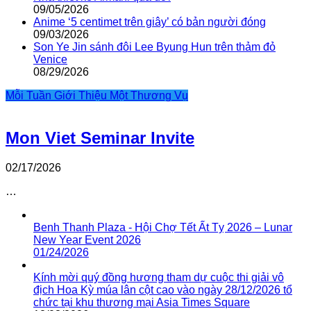
09/05/2026
Anime ‘5 centimet trên giây’ có bản người đóng
09/03/2026
Son Ye Jin sánh đôi Lee Byung Hun trên thảm đỏ
Venice
08/29/2026
Mỗi Tuần Giới Thiệu Một Thương Vụ
Mon Viet Seminar Invite
02/17/2026
…
Benh Thanh Plaza - Hội Chợ Tết Ất Tỵ 2026 – Lunar
New Year Event 2026
01/24/2026
Kính mời quý đồng hương tham dự cuộc thi giải vô
địch Hoa Kỳ múa lân cột cao vào ngày 28/12/2026 tổ
chức tại khu thương mại Asia Times Square