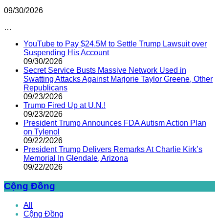
09/30/2026
…
YouTube to Pay $24.5M to Settle Trump Lawsuit over
Suspending His Account
09/30/2026
Secret Service Busts Massive Network Used in
Swatting Attacks Against Marjorie Taylor Greene, Other
Republicans
09/23/2026
Trump Fired Up at U.N.!
09/23/2026
President Trump Announces FDA Autism Action Plan
on Tylenol
09/22/2026
President Trump Delivers Remarks At Charlie Kirk’s
Memorial In Glendale, Arizona
09/22/2026
Cộng Đồng
All
Cộng Đồng