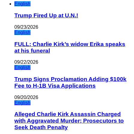
English
Trump Fired Up at U.N.!
09/23/2026
English
FULL: Charlie Kirk’s widow Erika speaks
at his funeral
09/22/2026
English
Trump Signs Proclamation Adding $100k
Fee to H-1B Visa Applications
09/20/2026
English
Alleged Charlie Kirk Assassin Charged
with Aggravated Murder; Prosecutors to
Seek Death Penalty