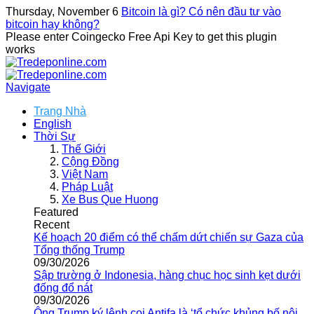
Thursday, November 6
Bitcoin là gì? Có nên đầu tư vào
bitcoin hay không?
Please enter Coingecko Free Api Key to get this plugin
works
Navigate
Trang Nhà
English
Thời Sự
Thế Giới
Cộng Đồng
Việt Nam
Pháp Luật
Xe Bus Que Huong
Featured
Recent
Kế hoạch 20 điểm có thể chấm dứt chiến sự Gaza của
Tổng thống Trump
09/30/2026
Sập trường ở Indonesia, hàng chục học sinh kẹt dưới
đống đổ nát
09/30/2026
Ông Trump ký lệnh coi Antifa là ‘tổ chức khủng bố nội