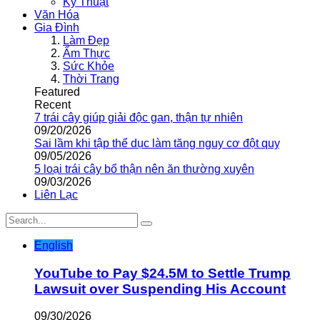
Kỹ Thuật
Văn Hóa
Gia Đình
Làm Đẹp
Ẩm Thực
Sức Khỏe
Thời Trang
Featured
Recent
7 trái cây giúp giải độc gan, thận tự nhiên
09/20/2026
Sai lầm khi tập thể dục làm tăng nguy cơ đột quỵ
09/05/2026
5 loại trái cây bổ thận nên ăn thường xuyên
09/03/2026
Liên Lạc
English
YouTube to Pay $24.5M to Settle Trump
Lawsuit over Suspending His Account
09/30/2026