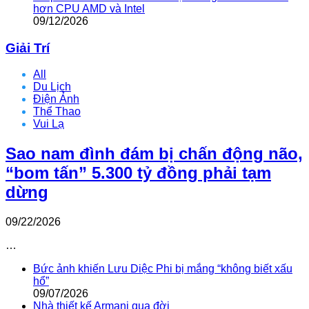
hơn CPU AMD và Intel
09/12/2026
Giải Trí
All
Du Lịch
Điện Ảnh
Thể Thao
Vui Lạ
Sao nam đình đám bị chấn động não,
“bom tấn” 5.300 tỷ đồng phải tạm
dừng
09/22/2026
…
Bức ảnh khiến Lưu Diệc Phi bị mắng “không biết xấu
hổ”
09/07/2026
Nhà thiết kế Armani qua đời