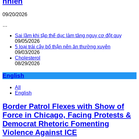
nhiên
09/20/2026
…
Sai lầm khi tập thể dục làm tăng nguy cơ đột quỵ
09/05/2026
5 loại trái cây bổ thận nên ăn thường xuyên
09/03/2026
Cholesterol
08/29/2026
English
All
English
Border Patrol Flexes with Show of
Force in Chicago, Facing Protests &
Democrat Rhetoric Fomenting
Violence Against ICE