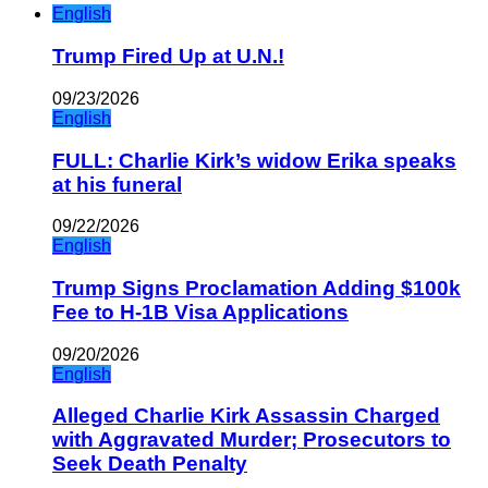
English
Trump Fired Up at U.N.!
09/23/2026
English
FULL: Charlie Kirk’s widow Erika speaks
at his funeral
09/22/2026
English
Trump Signs Proclamation Adding $100k
Fee to H-1B Visa Applications
09/20/2026
English
Alleged Charlie Kirk Assassin Charged
with Aggravated Murder; Prosecutors to
Seek Death Penalty