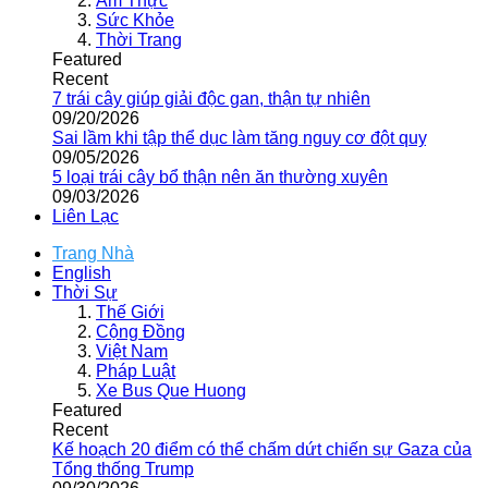
Ẩm Thực
Sức Khỏe
Thời Trang
Featured
Recent
7 trái cây giúp giải độc gan, thận tự nhiên
09/20/2026
Sai lầm khi tập thể dục làm tăng nguy cơ đột quỵ
09/05/2026
5 loại trái cây bổ thận nên ăn thường xuyên
09/03/2026
Liên Lạc
Trang Nhà
English
Thời Sự
Thế Giới
Cộng Đồng
Việt Nam
Pháp Luật
Xe Bus Que Huong
Featured
Recent
Kế hoạch 20 điểm có thể chấm dứt chiến sự Gaza của
Tổng thống Trump