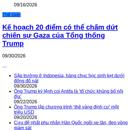
09/16/2026
Thế Giới
Kế hoạch 20 điểm có thể chấm dứt
chiến sự Gaza của Tổng thống
Trump
09/30/2026
…
Sập trường ở Indonesia, hàng chục học sinh kẹt dưới
đống đổ nát
09/30/2026
Ông Trump ký lệnh coi Antifa là ‘tổ chức khủng bố nội
địa’
09/22/2026
Ông Trump lập chương trình ‘thẻ vàng định cư’ một
triệu USD
09/20/2026
Cựu đệ nhất phu nhân Hàn Quốc ngồi xe lăn, đeo vòng
giám sát