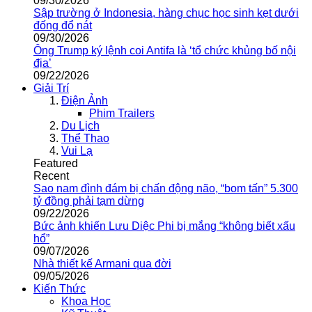
09/30/2026
Sập trường ở Indonesia, hàng chục học sinh kẹt dưới
đống đổ nát
09/30/2026
Ông Trump ký lệnh coi Antifa là ‘tổ chức khủng bố nội
địa’
09/22/2026
Giải Trí
Điện Ảnh
Phim Trailers
Du Lịch
Thể Thao
Vui Lạ
Featured
Recent
Sao nam đình đám bị chấn động não, “bom tấn” 5.300
tỷ đồng phải tạm dừng
09/22/2026
Bức ảnh khiến Lưu Diệc Phi bị mắng “không biết xấu
hổ”
09/07/2026
Nhà thiết kế Armani qua đời
09/05/2026
Kiến Thức
Khoa Học