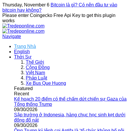
Thursday, November 6
Bitcoin là gì? Có nên đầu tư vào
bitcoin hay không?
Please enter Coingecko Free Api Key to get this plugin
works
Navigate
Trang Nhà
English
Thời Sự
Thế Giới
Cộng Đồng
Việt Nam
Pháp Luật
Xe Bus Que Huong
Featured
Recent
Kế hoạch 20 điểm có thể chấm dứt chiến sự Gaza của
Tổng thống Trump
09/30/2026
Sập trường ở Indonesia, hàng chục học sinh kẹt dưới
đống đổ nát
09/30/2026
Ông Trump ký lệnh coi Antifa là ‘tổ chức khủng bố nội