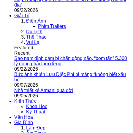
địa’
09/22/2026
Giải Trí
Điện Ảnh
Phim Trailers
Du Lịch
Thể Thao
Vui Lạ
Featured
Recent
Sao nam đình đám bị chấn động não, “bom tấn” 5.300
tỷ đồng phải tạm dừng
09/22/2026
Bức ảnh khiến Lưu Diệc Phi bị mắng “không biết xấu
hổ”
09/07/2026
Nhà thiết kế Armani qua đời
09/05/2026
Kiến Thức
Khoa Học
Kỹ Thuật
Văn Hóa
Gia Đình
Làm Đẹp