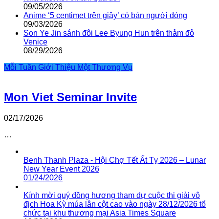
09/05/2026
Anime ‘5 centimet trên giây’ có bản người đóng
09/03/2026
Son Ye Jin sánh đôi Lee Byung Hun trên thảm đỏ
Venice
08/29/2026
Mỗi Tuần Giới Thiệu Một Thương Vụ
Mon Viet Seminar Invite
02/17/2026
…
Benh Thanh Plaza - Hội Chợ Tết Ất Tỵ 2026 – Lunar
New Year Event 2026
01/24/2026
Kính mời quý đồng hương tham dự cuộc thi giải vô
địch Hoa Kỳ múa lân cột cao vào ngày 28/12/2026 tổ
chức tại khu thương mại Asia Times Square