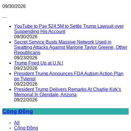
09/30/2026
…
YouTube to Pay $24.5M to Settle Trump Lawsuit over
Suspending His Account
09/30/2026
Secret Service Busts Massive Network Used in
Swatting Attacks Against Marjorie Taylor Greene, Other
Republicans
09/23/2026
Trump Fired Up at U.N.!
09/23/2026
President Trump Announces FDA Autism Action Plan
on Tylenol
09/22/2026
President Trump Delivers Remarks At Charlie Kirk’s
Memorial In Glendale, Arizona
09/22/2026
Cộng Đồng
All
Cộng Đồng