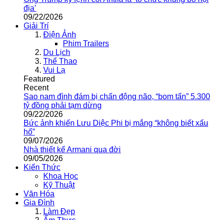
địa’
09/22/2026
Giải Trí
Điện Ảnh
Phim Trailers
Du Lịch
Thể Thao
Vui Lạ
Featured
Recent
Sao nam đình đám bị chấn động não, “bom tấn” 5.300
tỷ đồng phải tạm dừng
09/22/2026
Bức ảnh khiến Lưu Diệc Phi bị mắng “không biết xấu
hổ”
09/07/2026
Nhà thiết kế Armani qua đời
09/05/2026
Kiến Thức
Khoa Học
Kỹ Thuật
Văn Hóa
Gia Đình
Làm Đẹp