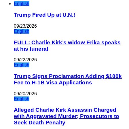
English
Trump Fired Up at U.N.!
09/23/2026
English
FULL: Charlie Kirk’s widow Erika speaks
at his funeral
09/22/2026
English
Trump Signs Proclamation Adding $100k
Fee to H-1B Visa Applications
09/20/2026
English
Alleged Charlie Kirk Assassin Charged
with Aggravated Murder; Prosecutors to
Seek Death Penalty