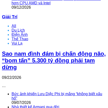
hơn CPU AMD và Intel
09/12/2026
Giải Trí
All
Du Lịch
Điện Ảnh
Thể Thao
Vui Lạ
Sao nam đình đám bị chấn động não,
“bom tấn” 5.300 tỷ đồng phải tạm
dừng
09/22/2026
…
Bức ảnh khiến Lưu Diệc Phi bị mắng “không biết xấu
hổ”
09/07/2026
Nhà thiết kế Armani qua đời