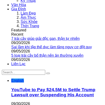
Kỹ Thuật
Văn Hóa
Gia Đình
Làm Đẹp
Ẩm Thực
Sức Khỏe
Thời Trang
Featured
Recent
7 trái cây giúp giải độc gan, thận tự nhiên
09/20/2026
Sai lầm khi tập thể dục làm tăng nguy cơ đột quỵ
09/05/2026
5 loại trái cây bổ thận nên ăn thường xuyên
09/03/2026
Liên Lạc
English
YouTube to Pay $24.5M to Settle Trump
Lawsuit over Suspending His Account
09/30/2026