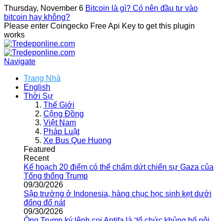
Thursday, November 6
Bitcoin là gì? Có nên đầu tư vào
bitcoin hay không?
Please enter Coingecko Free Api Key to get this plugin
works
Navigate
Trang Nhà
English
Thời Sự
Thế Giới
Cộng Đồng
Việt Nam
Pháp Luật
Xe Bus Que Huong
Featured
Recent
Kế hoạch 20 điểm có thể chấm dứt chiến sự Gaza của
Tổng thống Trump
09/30/2026
Sập trường ở Indonesia, hàng chục học sinh kẹt dưới
đống đổ nát
09/30/2026
Ông Trump ký lệnh coi Antifa là ‘tổ chức khủng bố nội