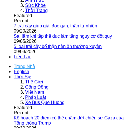
Ẩm Thực
Sức Khỏe
Thời Trang
Featured
Recent
7 trái cây giúp giải độc gan, thận tự nhiên
09/20/2026
Sai lầm khi tập thể dục làm tăng nguy cơ đột quỵ
09/05/2026
5 loại trái cây bổ thận nên ăn thường xuyên
09/03/2026
Liên Lạc
Trang Nhà
English
Thời Sự
Thế Giới
Cộng Đồng
Việt Nam
Pháp Luật
Xe Bus Que Huong
Featured
Recent
Kế hoạch 20 điểm có thể chấm dứt chiến sự Gaza của
Tổng thống Trump