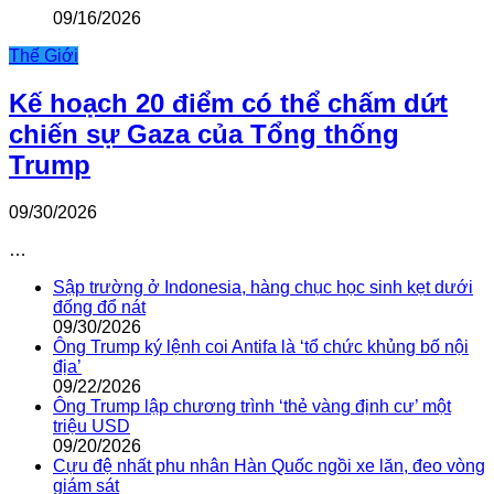
09/16/2026
Thế Giới
Kế hoạch 20 điểm có thể chấm dứt
chiến sự Gaza của Tổng thống
Trump
09/30/2026
…
Sập trường ở Indonesia, hàng chục học sinh kẹt dưới
đống đổ nát
09/30/2026
Ông Trump ký lệnh coi Antifa là ‘tổ chức khủng bố nội
địa’
09/22/2026
Ông Trump lập chương trình ‘thẻ vàng định cư’ một
triệu USD
09/20/2026
Cựu đệ nhất phu nhân Hàn Quốc ngồi xe lăn, đeo vòng
giám sát