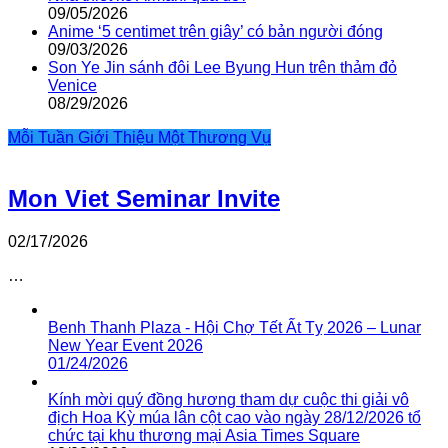
09/05/2026
Anime ‘5 centimet trên giây’ có bản người đóng
09/03/2026
Son Ye Jin sánh đôi Lee Byung Hun trên thảm đỏ
Venice
08/29/2026
Mỗi Tuần Giới Thiệu Một Thương Vụ
Mon Viet Seminar Invite
02/17/2026
…
Benh Thanh Plaza - Hội Chợ Tết Ất Tỵ 2026 – Lunar
New Year Event 2026
01/24/2026
Kính mời quý đồng hương tham dự cuộc thi giải vô
địch Hoa Kỳ múa lân cột cao vào ngày 28/12/2026 tổ
chức tại khu thương mại Asia Times Square