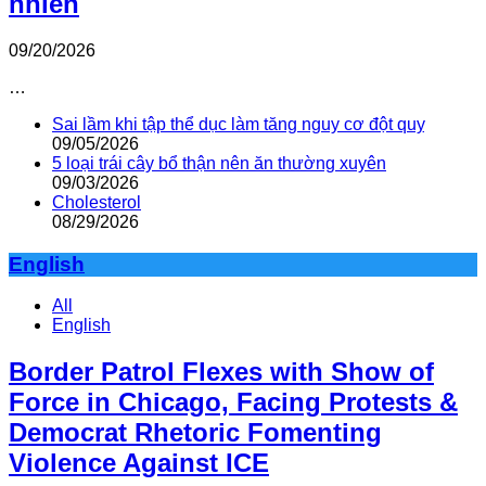
nhiên
09/20/2026
…
Sai lầm khi tập thể dục làm tăng nguy cơ đột quỵ
09/05/2026
5 loại trái cây bổ thận nên ăn thường xuyên
09/03/2026
Cholesterol
08/29/2026
English
All
English
Border Patrol Flexes with Show of
Force in Chicago, Facing Protests &
Democrat Rhetoric Fomenting
Violence Against ICE