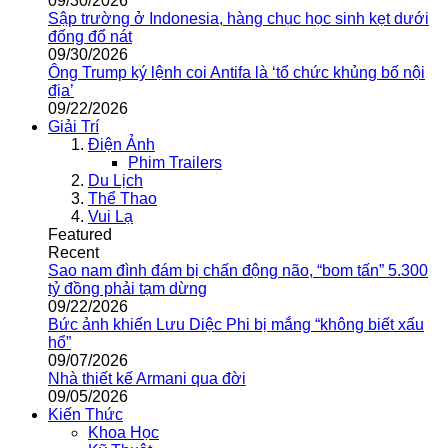
09/30/2026
Sập trường ở Indonesia, hàng chục học sinh kẹt dưới
đống đổ nát
09/30/2026
Ông Trump ký lệnh coi Antifa là ‘tổ chức khủng bố nội
địa’
09/22/2026
Giải Trí
Điện Ảnh
Phim Trailers
Du Lịch
Thể Thao
Vui Lạ
Featured
Recent
Sao nam đình đám bị chấn động não, “bom tấn” 5.300
tỷ đồng phải tạm dừng
09/22/2026
Bức ảnh khiến Lưu Diệc Phi bị mắng “không biết xấu
hổ”
09/07/2026
Nhà thiết kế Armani qua đời
09/05/2026
Kiến Thức
Khoa Học