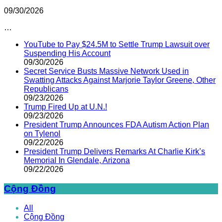
09/30/2026
…
YouTube to Pay $24.5M to Settle Trump Lawsuit over
Suspending His Account
09/30/2026
Secret Service Busts Massive Network Used in
Swatting Attacks Against Marjorie Taylor Greene, Other
Republicans
09/23/2026
Trump Fired Up at U.N.!
09/23/2026
President Trump Announces FDA Autism Action Plan
on Tylenol
09/22/2026
President Trump Delivers Remarks At Charlie Kirk’s
Memorial In Glendale, Arizona
09/22/2026
Cộng Đồng
All
Cộng Đồng