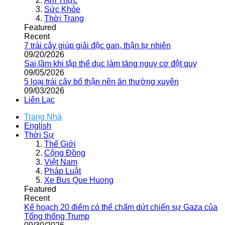
Ẩm Thực
Sức Khỏe
Thời Trang
Featured
Recent
7 trái cây giúp giải độc gan, thận tự nhiên
09/20/2026
Sai lầm khi tập thể dục làm tăng nguy cơ đột quỵ
09/05/2026
5 loại trái cây bổ thận nên ăn thường xuyên
09/03/2026
Liên Lạc
Trang Nhà
English
Thời Sự
Thế Giới
Cộng Đồng
Việt Nam
Pháp Luật
Xe Bus Que Huong
Featured
Recent
Kế hoạch 20 điểm có thể chấm dứt chiến sự Gaza của
Tổng thống Trump