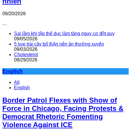
nhiên
09/20/2026
…
Sai lầm khi tập thể dục làm tăng nguy cơ đột quỵ
09/05/2026
5 loại trái cây bổ thận nên ăn thường xuyên
09/03/2026
Cholesterol
08/29/2026
English
All
English
Border Patrol Flexes with Show of
Force in Chicago, Facing Protests &
Democrat Rhetoric Fomenting
Violence Against ICE