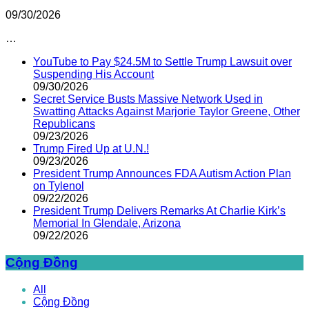
09/30/2026
…
YouTube to Pay $24.5M to Settle Trump Lawsuit over
Suspending His Account
09/30/2026
Secret Service Busts Massive Network Used in
Swatting Attacks Against Marjorie Taylor Greene, Other
Republicans
09/23/2026
Trump Fired Up at U.N.!
09/23/2026
President Trump Announces FDA Autism Action Plan
on Tylenol
09/22/2026
President Trump Delivers Remarks At Charlie Kirk’s
Memorial In Glendale, Arizona
09/22/2026
Cộng Đồng
All
Cộng Đồng