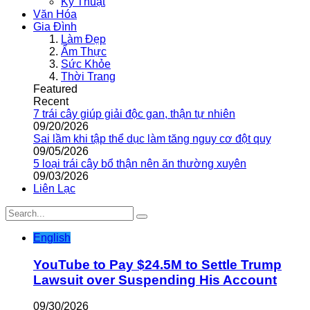
Kỹ Thuật
Văn Hóa
Gia Đình
Làm Đẹp
Ẩm Thực
Sức Khỏe
Thời Trang
Featured
Recent
7 trái cây giúp giải độc gan, thận tự nhiên
09/20/2026
Sai lầm khi tập thể dục làm tăng nguy cơ đột quỵ
09/05/2026
5 loại trái cây bổ thận nên ăn thường xuyên
09/03/2026
Liên Lạc
English
YouTube to Pay $24.5M to Settle Trump
Lawsuit over Suspending His Account
09/30/2026