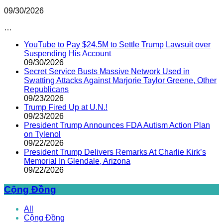
09/30/2026
…
YouTube to Pay $24.5M to Settle Trump Lawsuit over
Suspending His Account
09/30/2026
Secret Service Busts Massive Network Used in
Swatting Attacks Against Marjorie Taylor Greene, Other
Republicans
09/23/2026
Trump Fired Up at U.N.!
09/23/2026
President Trump Announces FDA Autism Action Plan
on Tylenol
09/22/2026
President Trump Delivers Remarks At Charlie Kirk’s
Memorial In Glendale, Arizona
09/22/2026
Cộng Đồng
All
Cộng Đồng