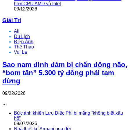
hơn CPU AMD và Intel
09/12/2026
Giải Trí
All
Du Lịch
Điện Ảnh
Thể Thao
Vui Lạ
Sao nam đình đám bị chấn động não,
“bom tấn” 5.300 tỷ đồng phải tạm
dừng
09/22/2026
…
Bức ảnh khiến Lưu Diệc Phi bị mắng “không biết xấu
hổ”
09/07/2026
Nhà thiết kế Armani qua đời