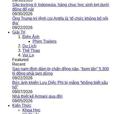
09/30/2026
Sập trường ở Indonesia, hàng chục học sinh kẹt dưới
đống đổ nát
09/30/2026
Ông Trump ký lệnh coi Antifa là ‘tổ chức khủng bố nội
địa’
09/22/2026
Giải Trí
Điện Ảnh
Phim Trailers
Du Lịch
Thể Thao
Vui Lạ
Featured
Recent
Sao nam đình đám bị chấn động não, “bom tấn” 5.300
tỷ đồng phải tạm dừng
09/22/2026
Bức ảnh khiến Lưu Diệc Phi bị mắng “không biết xấu
hổ”
09/07/2026
Nhà thiết kế Armani qua đời
09/05/2026
Kiến Thức
Khoa Học