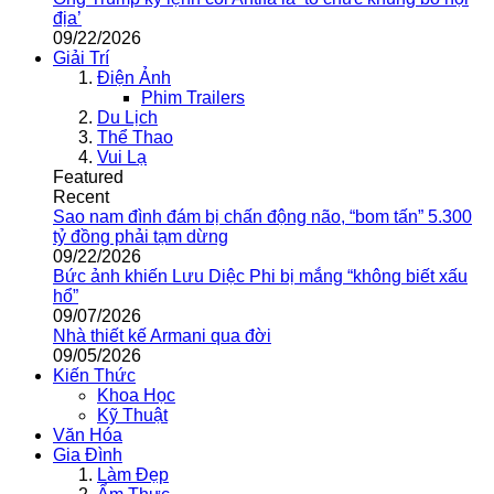
địa’
09/22/2026
Giải Trí
Điện Ảnh
Phim Trailers
Du Lịch
Thể Thao
Vui Lạ
Featured
Recent
Sao nam đình đám bị chấn động não, “bom tấn” 5.300
tỷ đồng phải tạm dừng
09/22/2026
Bức ảnh khiến Lưu Diệc Phi bị mắng “không biết xấu
hổ”
09/07/2026
Nhà thiết kế Armani qua đời
09/05/2026
Kiến Thức
Khoa Học
Kỹ Thuật
Văn Hóa
Gia Đình
Làm Đẹp