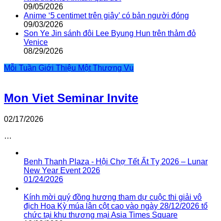
09/05/2026
Anime ‘5 centimet trên giây’ có bản người đóng
09/03/2026
Son Ye Jin sánh đôi Lee Byung Hun trên thảm đỏ
Venice
08/29/2026
Mỗi Tuần Giới Thiệu Một Thương Vụ
Mon Viet Seminar Invite
02/17/2026
…
Benh Thanh Plaza - Hội Chợ Tết Ất Tỵ 2026 – Lunar
New Year Event 2026
01/24/2026
Kính mời quý đồng hương tham dự cuộc thi giải vô
địch Hoa Kỳ múa lân cột cao vào ngày 28/12/2026 tổ
chức tại khu thương mại Asia Times Square