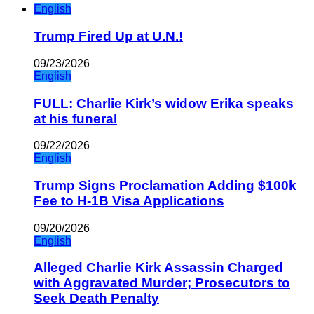
English
Trump Fired Up at U.N.!
09/23/2026
English
FULL: Charlie Kirk’s widow Erika speaks
at his funeral
09/22/2026
English
Trump Signs Proclamation Adding $100k
Fee to H-1B Visa Applications
09/20/2026
English
Alleged Charlie Kirk Assassin Charged
with Aggravated Murder; Prosecutors to
Seek Death Penalty