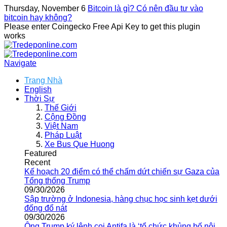
Thursday, November 6
Bitcoin là gì? Có nên đầu tư vào
bitcoin hay không?
Please enter Coingecko Free Api Key to get this plugin
works
Navigate
Trang Nhà
English
Thời Sự
Thế Giới
Cộng Đồng
Việt Nam
Pháp Luật
Xe Bus Que Huong
Featured
Recent
Kế hoạch 20 điểm có thể chấm dứt chiến sự Gaza của
Tổng thống Trump
09/30/2026
Sập trường ở Indonesia, hàng chục học sinh kẹt dưới
đống đổ nát
09/30/2026
Ông Trump ký lệnh coi Antifa là ‘tổ chức khủng bố nội