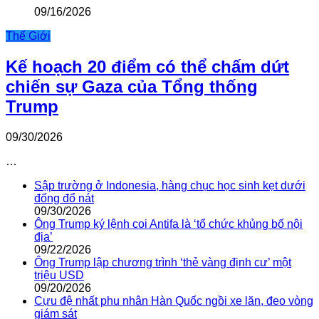
09/16/2026
Thế Giới
Kế hoạch 20 điểm có thể chấm dứt
chiến sự Gaza của Tổng thống
Trump
09/30/2026
…
Sập trường ở Indonesia, hàng chục học sinh kẹt dưới
đống đổ nát
09/30/2026
Ông Trump ký lệnh coi Antifa là ‘tổ chức khủng bố nội
địa’
09/22/2026
Ông Trump lập chương trình ‘thẻ vàng định cư’ một
triệu USD
09/20/2026
Cựu đệ nhất phu nhân Hàn Quốc ngồi xe lăn, đeo vòng
giám sát