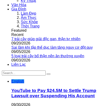
Kỹ Thuật
Văn Hóa
Gia Đình
Làm Đẹp
Ẩm Thực
Sức Khỏe
Thời Trang
Featured
Recent
7 trái cây giúp giải độc gan, thận tự nhiên
09/20/2026
Sai lầm khi tập thể dục làm tăng nguy cơ đột quỵ
09/05/2026
5 loại trái cây bổ thận nên ăn thường xuyên
09/03/2026
Liên Lạc
English
YouTube to Pay $24.5M to Settle Trump
Lawsuit over Suspending His Account
09/30/2026