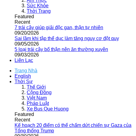
Ẩm Thực
Sức Khỏe
Thời Trang
Featured
Recent
7 trái cây giúp giải độc gan, thận tự nhiên
09/20/2026
Sai lầm khi tập thể dục làm tăng nguy cơ đột quỵ
09/05/2026
5 loại trái cây bổ thận nên ăn thường xuyên
09/03/2026
Liên Lạc
Trang Nhà
English
Thời Sự
Thế Giới
Cộng Đồng
Việt Nam
Pháp Luật
Xe Bus Que Huong
Featured
Recent
Kế hoạch 20 điểm có thể chấm dứt chiến sự Gaza của
Tổng thống Trump