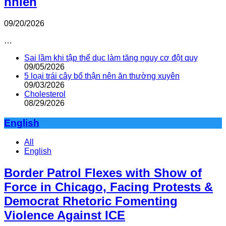
nhiên
09/20/2026
…
Sai lầm khi tập thể dục làm tăng nguy cơ đột quỵ
09/05/2026
5 loại trái cây bổ thận nên ăn thường xuyên
09/03/2026
Cholesterol
08/29/2026
English
All
English
Border Patrol Flexes with Show of
Force in Chicago, Facing Protests &
Democrat Rhetoric Fomenting
Violence Against ICE