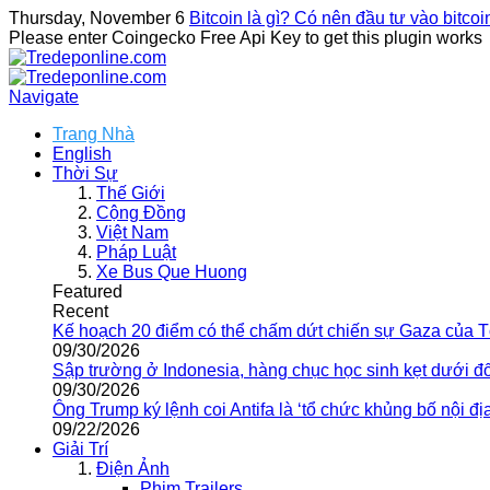
Thursday, November 6
Bitcoin là gì? Có nên đầu tư vào bitco
Please enter Coingecko Free Api Key to get this plugin works
Navigate
Trang Nhà
English
Thời Sự
Thế Giới
Cộng Đồng
Việt Nam
Pháp Luật
Xe Bus Que Huong
Featured
Recent
Kế hoạch 20 điểm có thể chấm dứt chiến sự Gaza của 
09/30/2026
Sập trường ở Indonesia, hàng chục học sinh kẹt dưới đ
09/30/2026
Ông Trump ký lệnh coi Antifa là ‘tổ chức khủng bố nội địa
09/22/2026
Giải Trí
Điện Ảnh
Phim Trailers