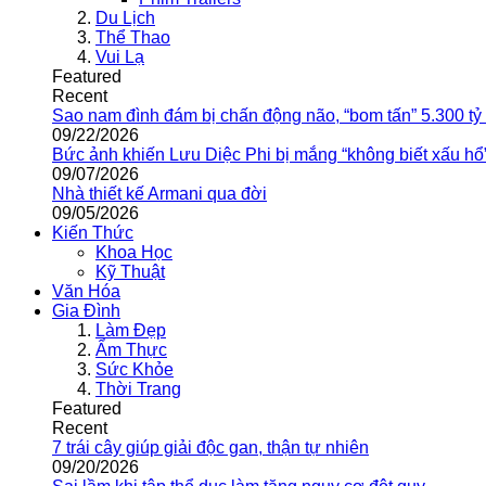
Du Lịch
Thể Thao
Vui Lạ
Featured
Recent
Sao nam đình đám bị chấn động não, “bom tấn” 5.300 tỷ
09/22/2026
Bức ảnh khiến Lưu Diệc Phi bị mắng “không biết xấu hổ
09/07/2026
Nhà thiết kế Armani qua đời
09/05/2026
Kiến Thức
Khoa Học
Kỹ Thuật
Văn Hóa
Gia Đình
Làm Đẹp
Ẩm Thực
Sức Khỏe
Thời Trang
Featured
Recent
7 trái cây giúp giải độc gan, thận tự nhiên
09/20/2026