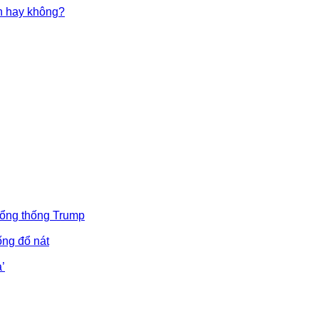
in hay không?
Tổng thống Trump
ống đổ nát
’