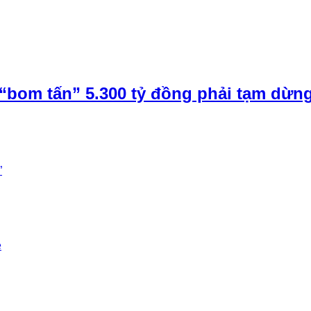
“bom tấn” 5.300 tỷ đồng phải tạm dừn
”
e