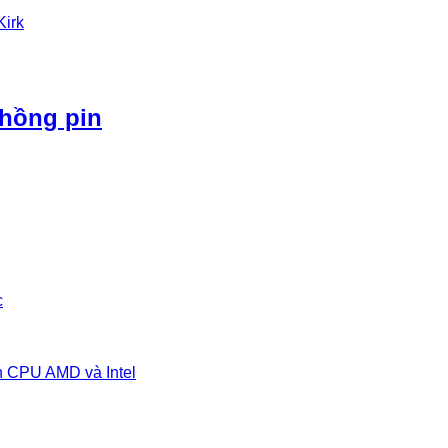
Kirk
phồng pin
c
n CPU AMD và Intel