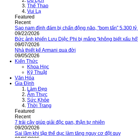
Du Lịch
Thể Thao
Vui Lạ
Featured
Recent
Sao nam đình đám bị chấn động não, “bom tấn” 5.300 tỷ
09/22/2026
Bức ảnh khiến Lưu Diệc Phi bị mắng “không biết xấu hổ
09/07/2026
Nhà thiết kế Armani qua đời
09/05/2026
Kiến Thức
Khoa Học
Kỹ Thuật
Văn Hóa
Gia Đình
Làm Đẹp
Ẩm Thực
Sức Khỏe
Thời Trang
Featured
Recent
7 trái cây giúp giải độc gan, thận tự nhiên
09/20/2026
Sai lầm khi tập thể dục làm tăng nguy cơ đột quỵ