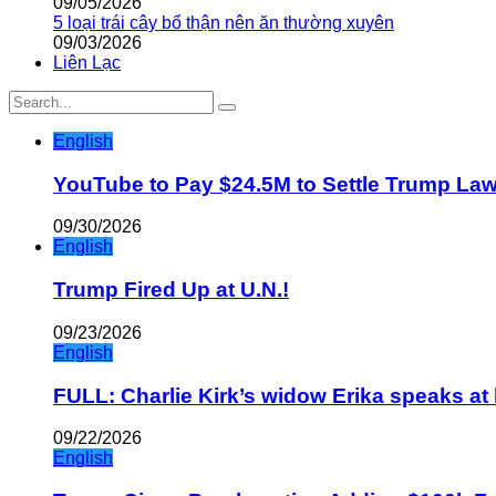
09/05/2026
5 loại trái cây bổ thận nên ăn thường xuyên
09/03/2026
Liên Lạc
English
YouTube to Pay $24.5M to Settle Trump La
09/30/2026
English
Trump Fired Up at U.N.!
09/23/2026
English
FULL: Charlie Kirk’s widow Erika speaks at 
09/22/2026
English