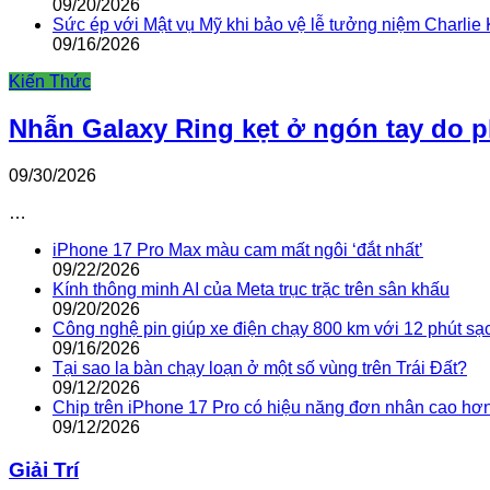
09/20/2026
Sức ép với Mật vụ Mỹ khi bảo vệ lễ tưởng niệm Charlie 
09/16/2026
Kiến Thức
Nhẫn Galaxy Ring kẹt ở ngón tay do 
09/30/2026
…
iPhone 17 Pro Max màu cam mất ngôi ‘đắt nhất’
09/22/2026
Kính thông minh AI của Meta trục trặc trên sân khấu
09/20/2026
Công nghệ pin giúp xe điện chạy 800 km với 12 phút sạ
09/16/2026
Tại sao la bàn chạy loạn ở một số vùng trên Trái Đất?
09/12/2026
Chip trên iPhone 17 Pro có hiệu năng đơn nhân cao hơ
09/12/2026
Giải Trí