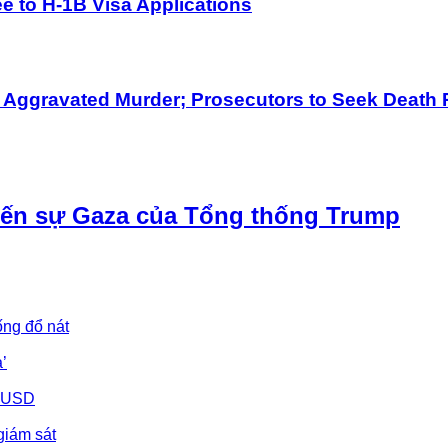
 to H-1B Visa Applications
h Aggravated Murder; Prosecutors to Seek Death 
iến sự Gaza của Tổng thống Trump
ống đổ nát
’
u USD
giám sát