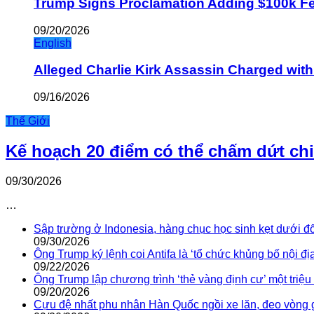
Trump Signs Proclamation Adding $100k Fee
09/20/2026
English
Alleged Charlie Kirk Assassin Charged wit
09/16/2026
Thế Giới
Kế hoạch 20 điểm có thể chấm dứt ch
09/30/2026
…
Sập trường ở Indonesia, hàng chục học sinh kẹt dưới đ
09/30/2026
Ông Trump ký lệnh coi Antifa là ‘tổ chức khủng bố nội địa
09/22/2026
Ông Trump lập chương trình ‘thẻ vàng định cư’ một triệ
09/20/2026
Cựu đệ nhất phu nhân Hàn Quốc ngồi xe lăn, đeo vòng 