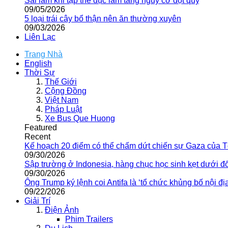
Sai lầm khi tập thể dục làm tăng nguy cơ đột quỵ
09/05/2026
5 loại trái cây bổ thận nên ăn thường xuyên
09/03/2026
Liên Lạc
Trang Nhà
English
Thời Sự
Thế Giới
Cộng Đồng
Việt Nam
Pháp Luật
Xe Bus Que Huong
Featured
Recent
Kế hoạch 20 điểm có thể chấm dứt chiến sự Gaza của 
09/30/2026
Sập trường ở Indonesia, hàng chục học sinh kẹt dưới đ
09/30/2026
Ông Trump ký lệnh coi Antifa là ‘tổ chức khủng bố nội địa
09/22/2026
Giải Trí
Điện Ảnh
Phim Trailers