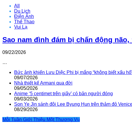
All
Du Lịch
Điện Ảnh
Thể Thao
Vui Lạ
Sao nam đình đám bị chấn động não, 
09/22/2026
…
Bức ảnh khiến Lưu Diệc Phi bị mắng “không biết xấu hổ
09/07/2026
Nhà thiết kế Armani qua đời
09/05/2026
Anime ‘5 centimet trên giây’ có bản người đóng
09/03/2026
Son Ye Jin sánh đôi Lee Byung Hun trên thảm đỏ Venic
08/29/2026
Mỗi Tuần Giới Thiệu Một Thương Vụ