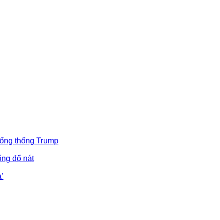
Tổng thống Trump
ống đổ nát
’