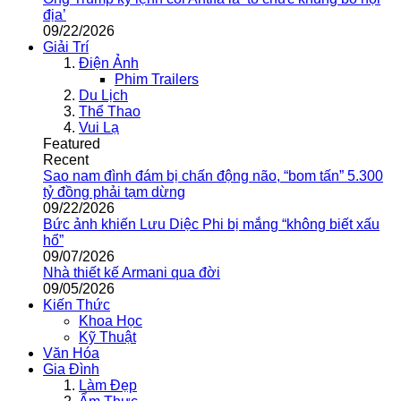
địa’
09/22/2026
Giải Trí
Điện Ảnh
Phim Trailers
Du Lịch
Thể Thao
Vui Lạ
Featured
Recent
Sao nam đình đám bị chấn động não, “bom tấn” 5.300
tỷ đồng phải tạm dừng
09/22/2026
Bức ảnh khiến Lưu Diệc Phi bị mắng “không biết xấu
hổ”
09/07/2026
Nhà thiết kế Armani qua đời
09/05/2026
Kiến Thức
Khoa Học
Kỹ Thuật
Văn Hóa
Gia Đình
Làm Đẹp