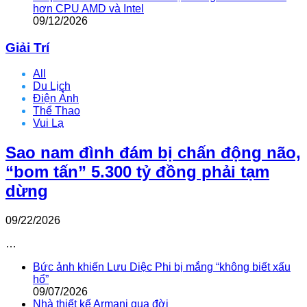
hơn CPU AMD và Intel
09/12/2026
Giải Trí
All
Du Lịch
Điện Ảnh
Thể Thao
Vui Lạ
Sao nam đình đám bị chấn động não,
“bom tấn” 5.300 tỷ đồng phải tạm
dừng
09/22/2026
…
Bức ảnh khiến Lưu Diệc Phi bị mắng “không biết xấu
hổ”
09/07/2026
Nhà thiết kế Armani qua đời