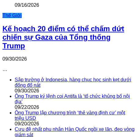
09/16/2026
Thế Giới
Kế hoạch 20 điểm có thể chấm dứt
chiến sự Gaza của Tổng thống
Trump
09/30/2026
…
Sập trường ở Indonesia, hàng chục học sinh kẹt dưới
đống đổ nát
09/30/2026
Ông Trump ký lệnh coi Antifa là ‘tổ chức khủng bố nội
địa’
09/22/2026
Ông Trump lập chương trình ‘thẻ vàng định cư’ một
triệu USD
09/20/2026
Cựu đệ nhất phu nhân Hàn Quốc ngồi xe lăn, đeo vòng
giám sát