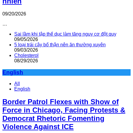
nhiên
09/20/2026
…
Sai lầm khi tập thể dục làm tăng nguy cơ đột quỵ
09/05/2026
5 loại trái cây bổ thận nên ăn thường xuyên
09/03/2026
Cholesterol
08/29/2026
English
All
English
Border Patrol Flexes with Show of
Force in Chicago, Facing Protests &
Democrat Rhetoric Fomenting
Violence Against ICE