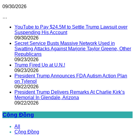
09/30/2026
…
YouTube to Pay $24.5M to Settle Trump Lawsuit over
Suspending His Account
09/30/2026
Secret Service Busts Massive Network Used in
Swatting Attacks Against Marjorie Taylor Greene, Other
Republicans
09/23/2026
Trump Fired Up at U.N.!
09/23/2026
President Trump Announces FDA Autism Action Plan
on Tylenol
09/22/2026
President Trump Delivers Remarks At Charlie Kirk’s
Memorial In Glendale, Arizona
09/22/2026
Cộng Đồng
All
Cộng Đồng