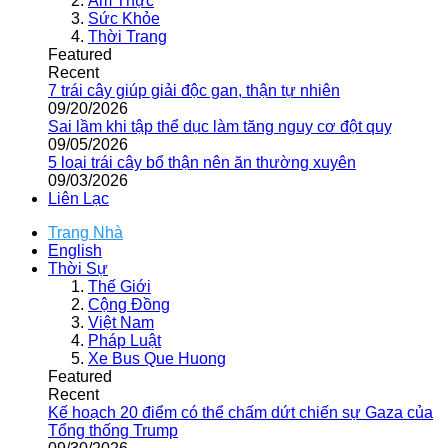
Ẩm Thực
Sức Khỏe
Thời Trang
Featured
Recent
7 trái cây giúp giải độc gan, thận tự nhiên
09/20/2026
Sai lầm khi tập thể dục làm tăng nguy cơ đột quỵ
09/05/2026
5 loại trái cây bổ thận nên ăn thường xuyên
09/03/2026
Liên Lạc
Trang Nhà
English
Thời Sự
Thế Giới
Cộng Đồng
Việt Nam
Pháp Luật
Xe Bus Que Huong
Featured
Recent
Kế hoạch 20 điểm có thể chấm dứt chiến sự Gaza của
Tổng thống Trump