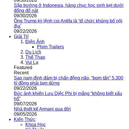
09/30/2026
Sập trường ở Indonesia, hàng chục học sinh kẹt dưới
đống đổ nát
09/30/2026
Ông Trump ký lệnh coi Antifa là ‘tổ chức khủng bố nội
địa’
09/22/2026
Giải Trí
Điện Ảnh
Phim Trailers
Du Lịch
Thể Thao
Vui Lạ
Featured
Recent
Sao nam đình đám bị chấn động não, “bom tấn” 5.300
tỷ đồng phải tạm dừng
09/22/2026
Bức ảnh khiến Lưu Diệc Phi bị mắng “không biết xấu
hổ”
09/07/2026
Nhà thiết kế Armani qua đời
09/05/2026
Kiến Thức
Khoa Học