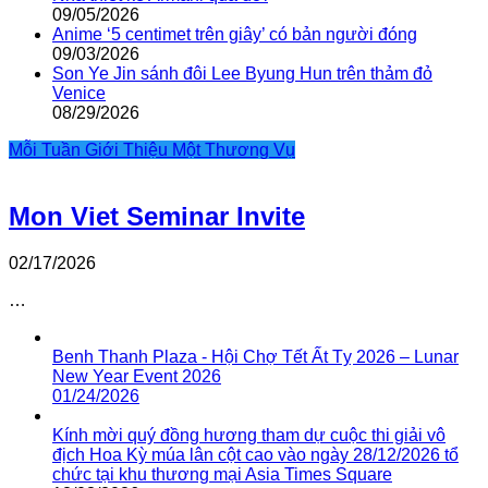
09/05/2026
Anime ‘5 centimet trên giây’ có bản người đóng
09/03/2026
Son Ye Jin sánh đôi Lee Byung Hun trên thảm đỏ
Venice
08/29/2026
Mỗi Tuần Giới Thiệu Một Thương Vụ
Mon Viet Seminar Invite
02/17/2026
…
Benh Thanh Plaza - Hội Chợ Tết Ất Tỵ 2026 – Lunar
New Year Event 2026
01/24/2026
Kính mời quý đồng hương tham dự cuộc thi giải vô
địch Hoa Kỳ múa lân cột cao vào ngày 28/12/2026 tổ
chức tại khu thương mại Asia Times Square