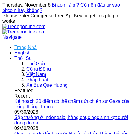
Thursday, November 6
Bitcoin là gì? Có nên đầu tư vào
bitcoin hay không?
Please enter Coingecko Free Api Key to get this plugin
works
Navigate
Trang Nhà
English
Thời Sự
Thế Giới
Cộng Đồng
Việt Nam
Pháp Luật
Xe Bus Que Huong
Featured
Recent
Kế hoạch 20 điểm có thể chấm dứt chiến sự Gaza của
Tổng thống Trump
09/30/2026
Sập trường ở Indonesia, hàng chục học sinh kẹt dưới
đống đổ nát
09/30/2026
Ông Trump ký lệnh coi Antifa là ‘tổ chức khủng bố nội