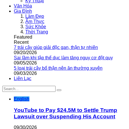
Kỹ Thuật
Văn Hóa
Gia Đình
Làm Đẹp
Ẩm Thực
Sức Khỏe
Thời Trang
Featured
Recent
7 trái cây giúp giải độc gan, thận tự nhiên
09/20/2026
Sai lầm khi tập thể dục làm tăng nguy cơ đột quỵ
09/05/2026
5 loại trái cây bổ thận nên ăn thường xuyên
09/03/2026
Liên Lạc
English
YouTube to Pay $24.5M to Settle Trump
Lawsuit over Suspending His Account
09/30/2026