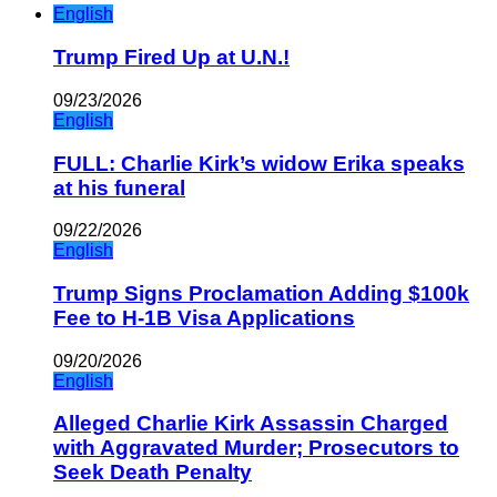
English
Trump Fired Up at U.N.!
09/23/2026
English
FULL: Charlie Kirk’s widow Erika speaks
at his funeral
09/22/2026
English
Trump Signs Proclamation Adding $100k
Fee to H-1B Visa Applications
09/20/2026
English
Alleged Charlie Kirk Assassin Charged
with Aggravated Murder; Prosecutors to
Seek Death Penalty