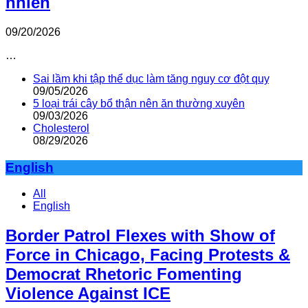
nhiên
09/20/2026
…
Sai lầm khi tập thể dục làm tăng nguy cơ đột quỵ
09/05/2026
5 loại trái cây bổ thận nên ăn thường xuyên
09/03/2026
Cholesterol
08/29/2026
English
All
English
Border Patrol Flexes with Show of
Force in Chicago, Facing Protests &
Democrat Rhetoric Fomenting
Violence Against ICE