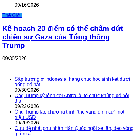
09/16/2026
Thế Giới
Kế hoạch 20 điểm có thể chấm dứt
chiến sự Gaza của Tổng thống
Trump
09/30/2026
…
Sập trường ở Indonesia, hàng chục học sinh kẹt dưới
đống đổ nát
09/30/2026
Ông Trump ký lệnh coi Antifa là ‘tổ chức khủng bố nội
địa’
09/22/2026
Ông Trump lập chương trình ‘thẻ vàng định cư’ một
triệu USD
09/20/2026
Cựu đệ nhất phu nhân Hàn Quốc ngồi xe lăn, đeo vòng
giám sát