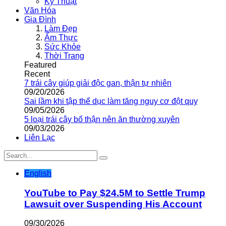
Kỹ Thuật
Văn Hóa
Gia Đình
Làm Đẹp
Ẩm Thực
Sức Khỏe
Thời Trang
Featured
Recent
7 trái cây giúp giải độc gan, thận tự nhiên
09/20/2026
Sai lầm khi tập thể dục làm tăng nguy cơ đột quỵ
09/05/2026
5 loại trái cây bổ thận nên ăn thường xuyên
09/03/2026
Liên Lạc
English
YouTube to Pay $24.5M to Settle Trump
Lawsuit over Suspending His Account
09/30/2026