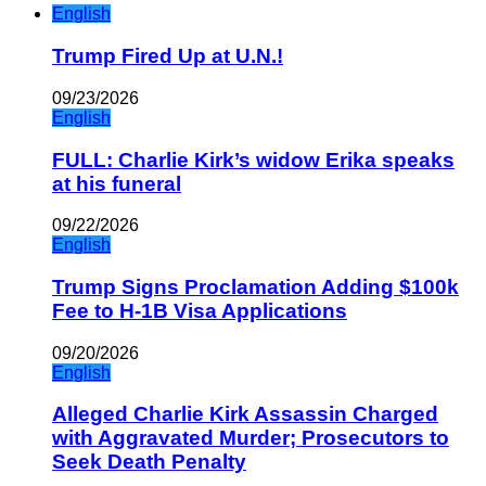
English
Trump Fired Up at U.N.!
09/23/2026
English
FULL: Charlie Kirk’s widow Erika speaks
at his funeral
09/22/2026
English
Trump Signs Proclamation Adding $100k
Fee to H-1B Visa Applications
09/20/2026
English
Alleged Charlie Kirk Assassin Charged
with Aggravated Murder; Prosecutors to
Seek Death Penalty