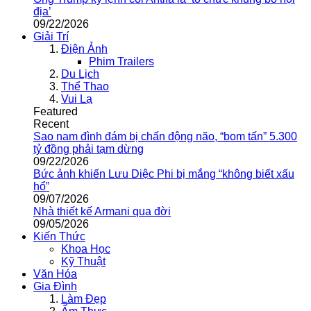
địa’
09/22/2026
Giải Trí
Điện Ảnh
Phim Trailers
Du Lịch
Thể Thao
Vui Lạ
Featured
Recent
Sao nam đình đám bị chấn động não, “bom tấn” 5.300
tỷ đồng phải tạm dừng
09/22/2026
Bức ảnh khiến Lưu Diệc Phi bị mắng “không biết xấu
hổ”
09/07/2026
Nhà thiết kế Armani qua đời
09/05/2026
Kiến Thức
Khoa Học
Kỹ Thuật
Văn Hóa
Gia Đình
Làm Đẹp