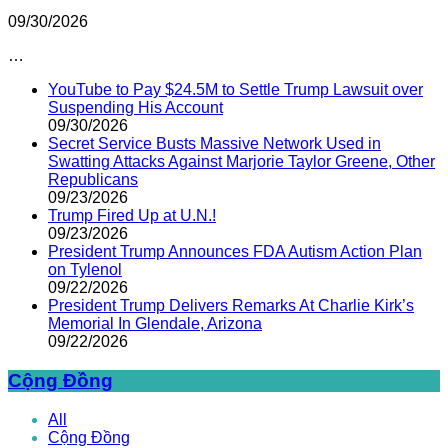
09/30/2026
…
YouTube to Pay $24.5M to Settle Trump Lawsuit over
Suspending His Account
09/30/2026
Secret Service Busts Massive Network Used in
Swatting Attacks Against Marjorie Taylor Greene, Other
Republicans
09/23/2026
Trump Fired Up at U.N.!
09/23/2026
President Trump Announces FDA Autism Action Plan
on Tylenol
09/22/2026
President Trump Delivers Remarks At Charlie Kirk’s
Memorial In Glendale, Arizona
09/22/2026
Cộng Đồng
All
Cộng Đồng