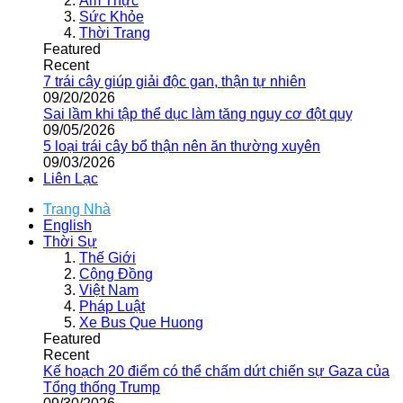
Ẩm Thực
Sức Khỏe
Thời Trang
Featured
Recent
7 trái cây giúp giải độc gan, thận tự nhiên
09/20/2026
Sai lầm khi tập thể dục làm tăng nguy cơ đột quỵ
09/05/2026
5 loại trái cây bổ thận nên ăn thường xuyên
09/03/2026
Liên Lạc
Trang Nhà
English
Thời Sự
Thế Giới
Cộng Đồng
Việt Nam
Pháp Luật
Xe Bus Que Huong
Featured
Recent
Kế hoạch 20 điểm có thể chấm dứt chiến sự Gaza của
Tổng thống Trump