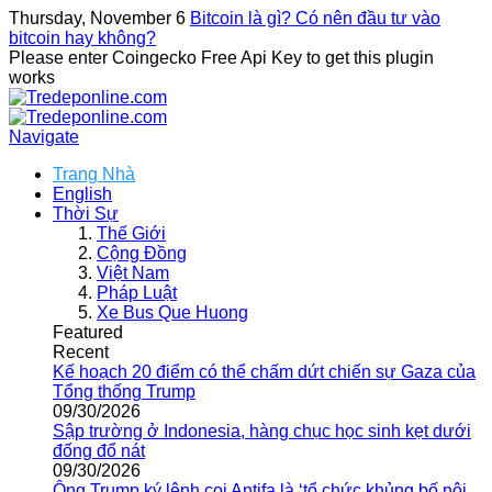
Thursday, November 6
Bitcoin là gì? Có nên đầu tư vào
bitcoin hay không?
Please enter Coingecko Free Api Key to get this plugin
works
Navigate
Trang Nhà
English
Thời Sự
Thế Giới
Cộng Đồng
Việt Nam
Pháp Luật
Xe Bus Que Huong
Featured
Recent
Kế hoạch 20 điểm có thể chấm dứt chiến sự Gaza của
Tổng thống Trump
09/30/2026
Sập trường ở Indonesia, hàng chục học sinh kẹt dưới
đống đổ nát
09/30/2026
Ông Trump ký lệnh coi Antifa là ‘tổ chức khủng bố nội