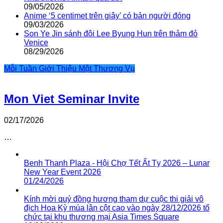
09/05/2026
Anime ‘5 centimet trên giây’ có bản người đóng
09/03/2026
Son Ye Jin sánh đôi Lee Byung Hun trên thảm đỏ
Venice
08/29/2026
Mỗi Tuần Giới Thiệu Một Thương Vụ
Mon Viet Seminar Invite
02/17/2026
…
Benh Thanh Plaza - Hội Chợ Tết Ất Tỵ 2026 – Lunar
New Year Event 2026
01/24/2026
Kính mời quý đồng hương tham dự cuộc thi giải vô
địch Hoa Kỳ múa lân cột cao vào ngày 28/12/2026 tổ
chức tại khu thương mại Asia Times Square