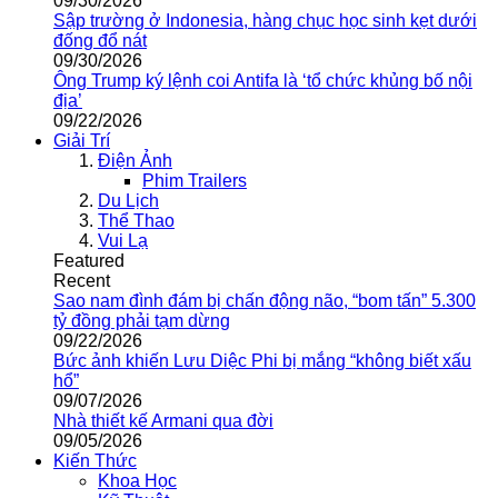
09/30/2026
Sập trường ở Indonesia, hàng chục học sinh kẹt dưới
đống đổ nát
09/30/2026
Ông Trump ký lệnh coi Antifa là ‘tổ chức khủng bố nội
địa’
09/22/2026
Giải Trí
Điện Ảnh
Phim Trailers
Du Lịch
Thể Thao
Vui Lạ
Featured
Recent
Sao nam đình đám bị chấn động não, “bom tấn” 5.300
tỷ đồng phải tạm dừng
09/22/2026
Bức ảnh khiến Lưu Diệc Phi bị mắng “không biết xấu
hổ”
09/07/2026
Nhà thiết kế Armani qua đời
09/05/2026
Kiến Thức
Khoa Học