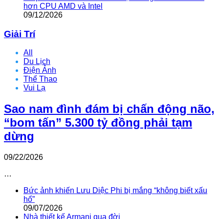
hơn CPU AMD và Intel
09/12/2026
Giải Trí
All
Du Lịch
Điện Ảnh
Thể Thao
Vui Lạ
Sao nam đình đám bị chấn động não,
“bom tấn” 5.300 tỷ đồng phải tạm
dừng
09/22/2026
…
Bức ảnh khiến Lưu Diệc Phi bị mắng “không biết xấu
hổ”
09/07/2026
Nhà thiết kế Armani qua đời