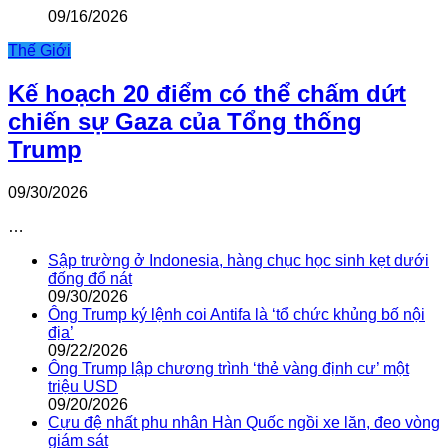
09/16/2026
Thế Giới
Kế hoạch 20 điểm có thể chấm dứt
chiến sự Gaza của Tổng thống
Trump
09/30/2026
…
Sập trường ở Indonesia, hàng chục học sinh kẹt dưới
đống đổ nát
09/30/2026
Ông Trump ký lệnh coi Antifa là ‘tổ chức khủng bố nội
địa’
09/22/2026
Ông Trump lập chương trình ‘thẻ vàng định cư’ một
triệu USD
09/20/2026
Cựu đệ nhất phu nhân Hàn Quốc ngồi xe lăn, đeo vòng
giám sát