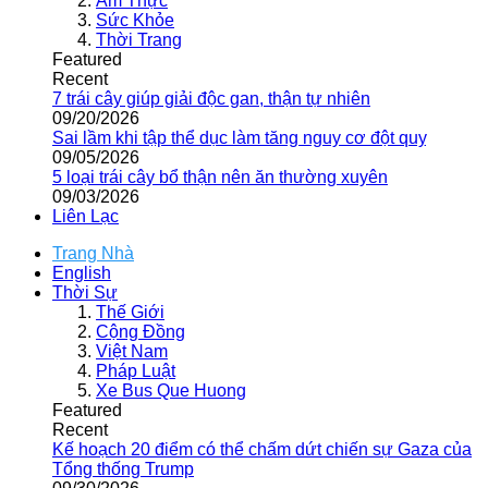
Ẩm Thực
Sức Khỏe
Thời Trang
Featured
Recent
7 trái cây giúp giải độc gan, thận tự nhiên
09/20/2026
Sai lầm khi tập thể dục làm tăng nguy cơ đột quỵ
09/05/2026
5 loại trái cây bổ thận nên ăn thường xuyên
09/03/2026
Liên Lạc
Trang Nhà
English
Thời Sự
Thế Giới
Cộng Đồng
Việt Nam
Pháp Luật
Xe Bus Que Huong
Featured
Recent
Kế hoạch 20 điểm có thể chấm dứt chiến sự Gaza của
Tổng thống Trump