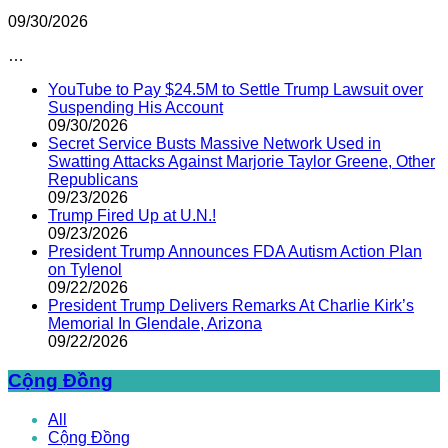
09/30/2026
…
YouTube to Pay $24.5M to Settle Trump Lawsuit over
Suspending His Account
09/30/2026
Secret Service Busts Massive Network Used in
Swatting Attacks Against Marjorie Taylor Greene, Other
Republicans
09/23/2026
Trump Fired Up at U.N.!
09/23/2026
President Trump Announces FDA Autism Action Plan
on Tylenol
09/22/2026
President Trump Delivers Remarks At Charlie Kirk’s
Memorial In Glendale, Arizona
09/22/2026
Cộng Đồng
All
Cộng Đồng