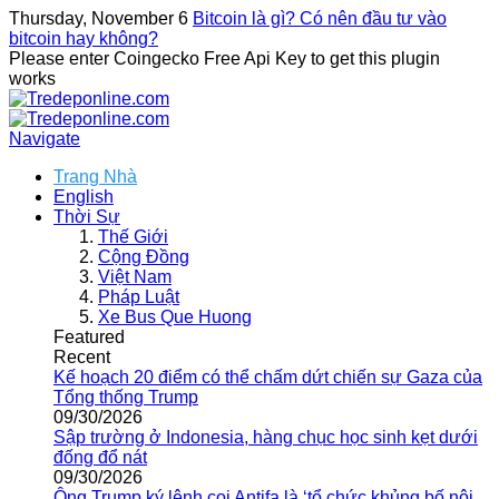
Thursday, November 6
Bitcoin là gì? Có nên đầu tư vào
bitcoin hay không?
Please enter Coingecko Free Api Key to get this plugin
works
Navigate
Trang Nhà
English
Thời Sự
Thế Giới
Cộng Đồng
Việt Nam
Pháp Luật
Xe Bus Que Huong
Featured
Recent
Kế hoạch 20 điểm có thể chấm dứt chiến sự Gaza của
Tổng thống Trump
09/30/2026
Sập trường ở Indonesia, hàng chục học sinh kẹt dưới
đống đổ nát
09/30/2026
Ông Trump ký lệnh coi Antifa là ‘tổ chức khủng bố nội