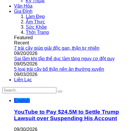
Kỹ Thuật
Văn Hóa
Gia Đình
Làm Đẹp
Ẩm Thực
Sức Khỏe
Thời Trang
Featured
Recent
7 trái cây giúp giải độc gan, thận tự nhiên
09/20/2026
Sai lầm khi tập thể dục làm tăng nguy cơ đột quỵ
09/05/2026
5 loại trái cây bổ thận nên ăn thường xuyên
09/03/2026
Liên Lạc
English
YouTube to Pay $24.5M to Settle Trump
Lawsuit over Suspending His Account
09/30/2026