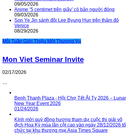
09/05/2026
Anime ‘5 centimet trên giây’ có bản người đóng
09/03/2026
Son Ye Jin sánh đôi Lee Byung Hun trên thảm đỏ
Venice
08/29/2026
Mỗi Tuần Giới Thiệu Một Thương Vụ
Mon Viet Seminar Invite
02/17/2026
…
Benh Thanh Plaza - Hội Chợ Tết Ất Tỵ 2026 – Lunar
New Year Event 2026
01/24/2026
Kính mời quý đồng hương tham dự cuộc thi giải vô
địch Hoa Kỳ múa lân cột cao vào ngày 28/12/2026 tổ
chức tại khu thương mại Asia Times Square