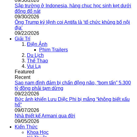
09/30/2026
Sập trường ở Indonesia, hàng chục học sinh kẹt dưới
đống đổ nát
09/30/2026
Ông Trump ký lệnh coi Antifa là ‘tổ chức khủng bố nội
địa’
09/22/2026
Giải Trí
Điện Ảnh
Phim Trailers
Du Lịch
Thể Thao
Vui Lạ
Featured
Recent
Sao nam đình đám bị chấn động não, “bom tấn” 5.300
tỷ đồng phải tạm dừng
09/22/2026
Bức ảnh khiến Lưu Diệc Phi bị mắng “không biết xấu
hổ”
09/07/2026
Nhà thiết kế Armani qua đời
09/05/2026
Kiến Thức
Khoa Học