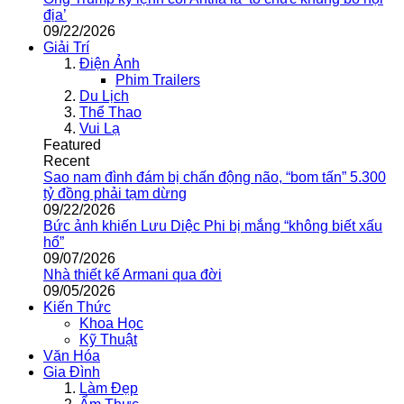
địa’
09/22/2026
Giải Trí
Điện Ảnh
Phim Trailers
Du Lịch
Thể Thao
Vui Lạ
Featured
Recent
Sao nam đình đám bị chấn động não, “bom tấn” 5.300
tỷ đồng phải tạm dừng
09/22/2026
Bức ảnh khiến Lưu Diệc Phi bị mắng “không biết xấu
hổ”
09/07/2026
Nhà thiết kế Armani qua đời
09/05/2026
Kiến Thức
Khoa Học
Kỹ Thuật
Văn Hóa
Gia Đình
Làm Đẹp