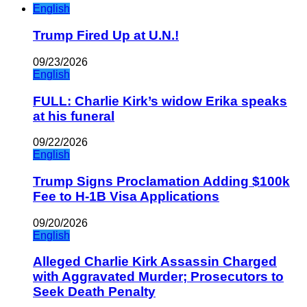
English
Trump Fired Up at U.N.!
09/23/2026
English
FULL: Charlie Kirk’s widow Erika speaks
at his funeral
09/22/2026
English
Trump Signs Proclamation Adding $100k
Fee to H-1B Visa Applications
09/20/2026
English
Alleged Charlie Kirk Assassin Charged
with Aggravated Murder; Prosecutors to
Seek Death Penalty