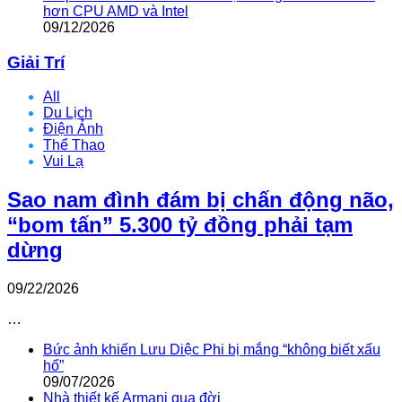
hơn CPU AMD và Intel
09/12/2026
Giải Trí
All
Du Lịch
Điện Ảnh
Thể Thao
Vui Lạ
Sao nam đình đám bị chấn động não,
“bom tấn” 5.300 tỷ đồng phải tạm
dừng
09/22/2026
…
Bức ảnh khiến Lưu Diệc Phi bị mắng “không biết xấu
hổ”
09/07/2026
Nhà thiết kế Armani qua đời