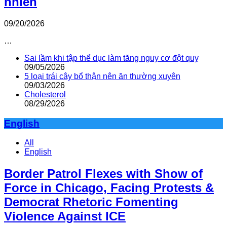
nhiên
09/20/2026
…
Sai lầm khi tập thể dục làm tăng nguy cơ đột quỵ
09/05/2026
5 loại trái cây bổ thận nên ăn thường xuyên
09/03/2026
Cholesterol
08/29/2026
English
All
English
Border Patrol Flexes with Show of
Force in Chicago, Facing Protests &
Democrat Rhetoric Fomenting
Violence Against ICE