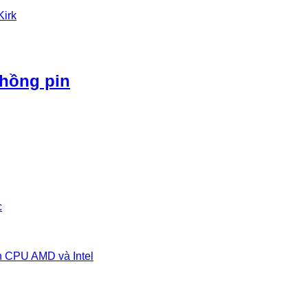
Kirk
phồng pin
c
n CPU AMD và Intel