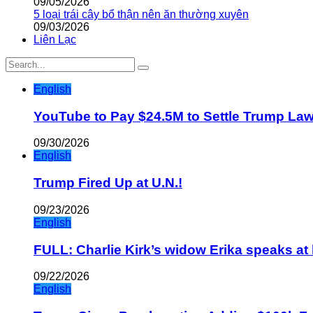
09/05/2026
5 loại trái cây bổ thận nên ăn thường xuyên
09/03/2026
Liên Lạc
English
YouTube to Pay $24.5M to Settle Trump La
09/30/2026
English
Trump Fired Up at U.N.!
09/23/2026
English
FULL: Charlie Kirk’s widow Erika speaks at 
09/22/2026
English