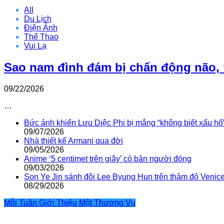
All
Du Lịch
Điện Ảnh
Thể Thao
Vui Lạ
Sao nam đình đám bị chấn động não, 
09/22/2026
…
Bức ảnh khiến Lưu Diệc Phi bị mắng “không biết xấu hổ
09/07/2026
Nhà thiết kế Armani qua đời
09/05/2026
Anime ‘5 centimet trên giây’ có bản người đóng
09/03/2026
Son Ye Jin sánh đôi Lee Byung Hun trên thảm đỏ Venic
08/29/2026
Mỗi Tuần Giới Thiệu Một Thương Vụ