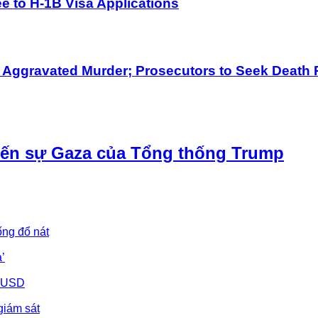
 to H-1B Visa Applications
h Aggravated Murder; Prosecutors to Seek Death 
iến sự Gaza của Tổng thống Trump
ống đổ nát
’
u USD
giám sát