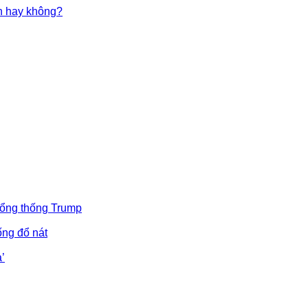
in hay không?
Tổng thống Trump
ống đổ nát
’