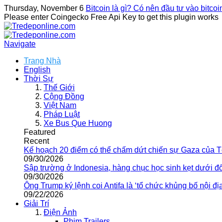
Thursday, November 6
Bitcoin là gì? Có nên đầu tư vào bitco
Please enter Coingecko Free Api Key to get this plugin works
Navigate
Trang Nhà
English
Thời Sự
Thế Giới
Cộng Đồng
Việt Nam
Pháp Luật
Xe Bus Que Huong
Featured
Recent
Kế hoạch 20 điểm có thể chấm dứt chiến sự Gaza của 
09/30/2026
Sập trường ở Indonesia, hàng chục học sinh kẹt dưới đ
09/30/2026
Ông Trump ký lệnh coi Antifa là ‘tổ chức khủng bố nội địa
09/22/2026
Giải Trí
Điện Ảnh
Phim Trailers