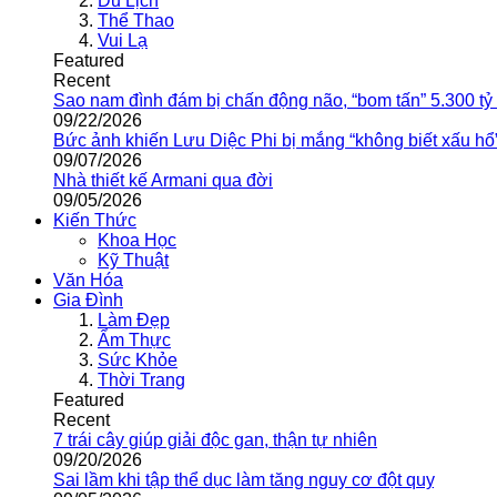
Du Lịch
Thể Thao
Vui Lạ
Featured
Recent
Sao nam đình đám bị chấn động não, “bom tấn” 5.300 tỷ
09/22/2026
Bức ảnh khiến Lưu Diệc Phi bị mắng “không biết xấu hổ
09/07/2026
Nhà thiết kế Armani qua đời
09/05/2026
Kiến Thức
Khoa Học
Kỹ Thuật
Văn Hóa
Gia Đình
Làm Đẹp
Ẩm Thực
Sức Khỏe
Thời Trang
Featured
Recent
7 trái cây giúp giải độc gan, thận tự nhiên
09/20/2026
Sai lầm khi tập thể dục làm tăng nguy cơ đột quỵ