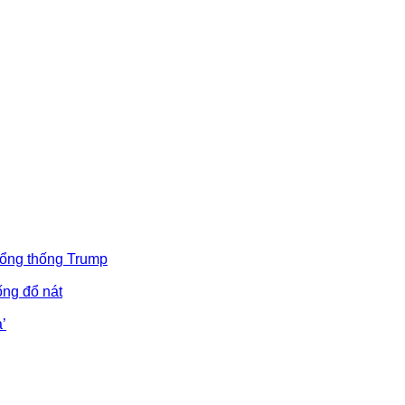
Tổng thống Trump
ống đổ nát
’