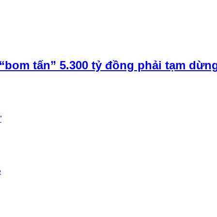
“bom tấn” 5.300 tỷ đồng phải tạm dừn
”
e