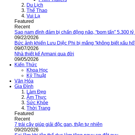
Du Lịch
Thể Thao
Vui Lạ
Featured
Recent
Sao nam đình đám bị chấn động não, “bom tấn” 5.300 tỷ
09/22/2026
Bức ảnh khiến Lưu Diệc Phi bị mắng “không biết xấu hổ
09/07/2026
Nhà thiết kế Armani qua đời
09/05/2026
Kiến Thức
Khoa Học
Kỹ Thuật
Văn Hóa
Gia Đình
Làm Đẹp
Ẩm Thực
Sức Khỏe
Thời Trang
Featured
Recent
7 trái cây giúp giải độc gan, thận tự nhiên
09/20/2026