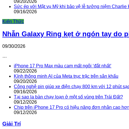
09/20/2026
Sức ép với Mật vụ Mỹ khi bảo vệ lễ tưởng niệm Charlie 
09/16/2026
Kiến Thức
Nhẫn Galaxy Ring kẹt ở ngón tay do 
09/30/2026
…
iPhone 17 Pro Max màu cam mất ngôi ‘đắt nhất’
09/22/2026
Kính thông minh AI của Meta trục trặc trên sân khấu
09/20/2026
Công nghệ pin giúp xe điện chạy 800 km với 12 phút sạ
09/16/2026
Tại sao la bàn chạy loạn ở một số vùng trên Trái Đất?
09/12/2026
Chip trên iPhone 17 Pro có hiệu năng đơn nhân cao hơ
09/12/2026
Giải Trí