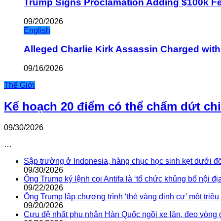
Trump Signs Proclamation Adding $100k Fee
09/20/2026
English
Alleged Charlie Kirk Assassin Charged wit
09/16/2026
Thế Giới
Kế hoạch 20 điểm có thể chấm dứt ch
09/30/2026
…
Sập trường ở Indonesia, hàng chục học sinh kẹt dưới đ
09/30/2026
Ông Trump ký lệnh coi Antifa là ‘tổ chức khủng bố nội địa
09/22/2026
Ông Trump lập chương trình ‘thẻ vàng định cư’ một triệ
09/20/2026
Cựu đệ nhất phu nhân Hàn Quốc ngồi xe lăn, đeo vòng 