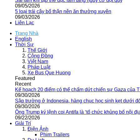
Sai lầm khi tập thể dục làm tăng nguy cơ đột quỵ
09/05/2026
5 loại trái cây bổ thận nên ăn thường xuyên
09/03/2026
Liên Lạc
Trang Nhà
English
Thời Sự
Thế Giới
Cộng Đồng
Việt Nam
Pháp Luật
Xe Bus Que Huong
Featured
Recent
Kế hoạch 20 điểm có thể chấm dứt chiến sự Gaza của 
09/30/2026
Sập trường ở Indonesia, hàng chục học sinh kẹt dưới đ
09/30/2026
Ông Trump ký lệnh coi Antifa là ‘tổ chức khủng bố nội địa
09/22/2026
Giải Trí
Điện Ảnh
Phim Trailers