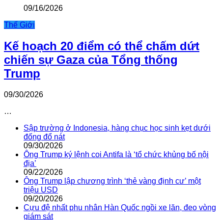
09/16/2026
Thế Giới
Kế hoạch 20 điểm có thể chấm dứt
chiến sự Gaza của Tổng thống
Trump
09/30/2026
…
Sập trường ở Indonesia, hàng chục học sinh kẹt dưới
đống đổ nát
09/30/2026
Ông Trump ký lệnh coi Antifa là ‘tổ chức khủng bố nội
địa’
09/22/2026
Ông Trump lập chương trình ‘thẻ vàng định cư’ một
triệu USD
09/20/2026
Cựu đệ nhất phu nhân Hàn Quốc ngồi xe lăn, đeo vòng
giám sát