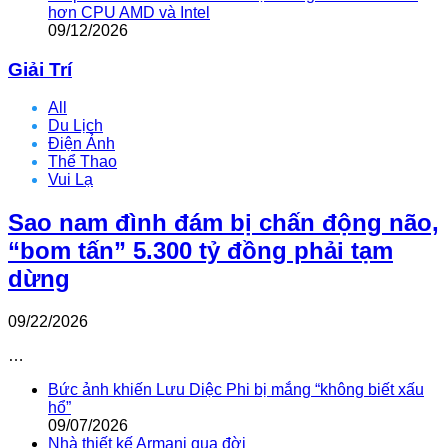
hơn CPU AMD và Intel
09/12/2026
Giải Trí
All
Du Lịch
Điện Ảnh
Thể Thao
Vui Lạ
Sao nam đình đám bị chấn động não,
“bom tấn” 5.300 tỷ đồng phải tạm
dừng
09/22/2026
…
Bức ảnh khiến Lưu Diệc Phi bị mắng “không biết xấu
hổ”
09/07/2026
Nhà thiết kế Armani qua đời