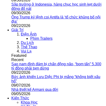
09/30/2026
Sập trường ở Indonesia, hàng chục học sinh kẹt dưới
đống đổ nát
09/30/2026
Ông Trump ký lệnh coi Antifa là ‘tổ chức khủng bố nội
địa’
09/22/2026
Giải Trí
Điện Ảnh
Phim Trailers
Du Lịch
Thể Thao
Vui Lạ
Featured
Recent
Sao nam đình đám bị chấn động não, “bom tấn” 5.300
tỷ đồng phải tạm dừng
09/22/2026
Bức ảnh khiến Lưu Diệc Phi bị mắng “không biết xấu
hổ”
09/07/2026
Nhà thiết kế Armani qua đời
09/05/2026
Kiến Thức
Khoa Học