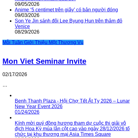
09/05/2026
Anime ‘5 centimet trên giây’ có bản người đóng
09/03/2026
Son Ye Jin sánh đôi Lee Byung Hun trên thảm đỏ
Venice
08/29/2026
Mỗi Tuần Giới Thiệu Một Thương Vụ
Mon Viet Seminar Invite
02/17/2026
…
Benh Thanh Plaza - Hội Chợ Tết Ất Tỵ 2026 – Lunar
New Year Event 2026
01/24/2026
Kính mời quý đồng hương tham dự cuộc thi giải vô
địch Hoa Kỳ múa lân cột cao vào ngày 28/12/2026 tổ
chức tại khu thương mại Asia Times Square