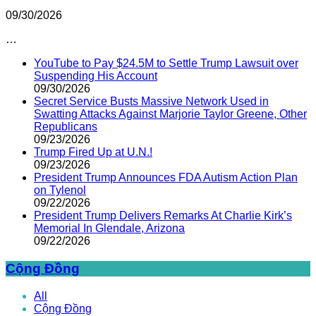
09/30/2026
…
YouTube to Pay $24.5M to Settle Trump Lawsuit over
Suspending His Account
09/30/2026
Secret Service Busts Massive Network Used in
Swatting Attacks Against Marjorie Taylor Greene, Other
Republicans
09/23/2026
Trump Fired Up at U.N.!
09/23/2026
President Trump Announces FDA Autism Action Plan
on Tylenol
09/22/2026
President Trump Delivers Remarks At Charlie Kirk’s
Memorial In Glendale, Arizona
09/22/2026
Cộng Đồng
All
Cộng Đồng