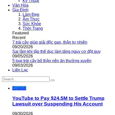
Kỹ Thuật
Văn Hóa
Gia Đình
Làm Đẹp
Ẩm Thực
Sức Khỏe
Thời Trang
Featured
Recent
7 trái cây giúp giải độc gan, thận tự nhiên
09/20/2026
Sai lầm khi tập thể dục làm tăng nguy cơ đột quỵ
09/05/2026
5 loại trái cây bổ thận nên ăn thường xuyên
09/03/2026
Liên Lạc
English
YouTube to Pay $24.5M to Settle Trump
Lawsuit over Suspending His Account
09/30/2026