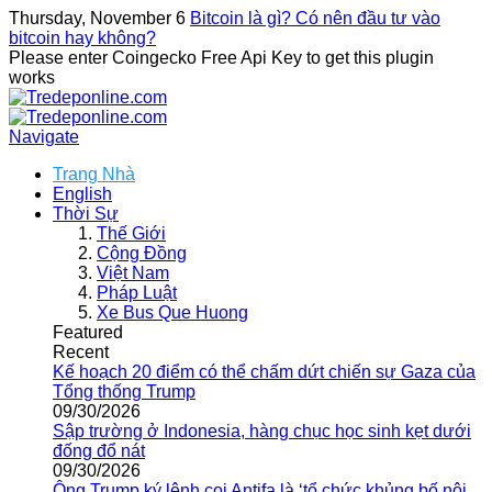
Thursday, November 6
Bitcoin là gì? Có nên đầu tư vào
bitcoin hay không?
Please enter Coingecko Free Api Key to get this plugin
works
Navigate
Trang Nhà
English
Thời Sự
Thế Giới
Cộng Đồng
Việt Nam
Pháp Luật
Xe Bus Que Huong
Featured
Recent
Kế hoạch 20 điểm có thể chấm dứt chiến sự Gaza của
Tổng thống Trump
09/30/2026
Sập trường ở Indonesia, hàng chục học sinh kẹt dưới
đống đổ nát
09/30/2026
Ông Trump ký lệnh coi Antifa là ‘tổ chức khủng bố nội