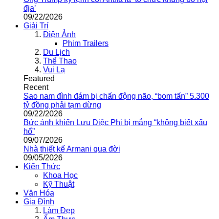
địa’
09/22/2026
Giải Trí
Điện Ảnh
Phim Trailers
Du Lịch
Thể Thao
Vui Lạ
Featured
Recent
Sao nam đình đám bị chấn động não, “bom tấn” 5.300
tỷ đồng phải tạm dừng
09/22/2026
Bức ảnh khiến Lưu Diệc Phi bị mắng “không biết xấu
hổ”
09/07/2026
Nhà thiết kế Armani qua đời
09/05/2026
Kiến Thức
Khoa Học
Kỹ Thuật
Văn Hóa
Gia Đình
Làm Đẹp