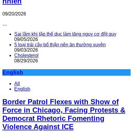
nhiên
09/20/2026
…
Sai lầm khi tập thể dục làm tăng nguy cơ đột quỵ
09/05/2026
5 loại trái cây bổ thận nên ăn thường xuyên
09/03/2026
Cholesterol
08/29/2026
English
All
English
Border Patrol Flexes with Show of
Force in Chicago, Facing Protests &
Democrat Rhetoric Fomenting
Violence Against ICE