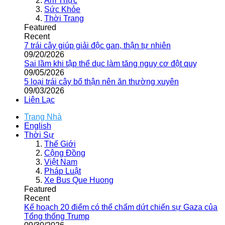
Ẩm Thực
Sức Khỏe
Thời Trang
Featured
Recent
7 trái cây giúp giải độc gan, thận tự nhiên
09/20/2026
Sai lầm khi tập thể dục làm tăng nguy cơ đột quỵ
09/05/2026
5 loại trái cây bổ thận nên ăn thường xuyên
09/03/2026
Liên Lạc
Trang Nhà
English
Thời Sự
Thế Giới
Cộng Đồng
Việt Nam
Pháp Luật
Xe Bus Que Huong
Featured
Recent
Kế hoạch 20 điểm có thể chấm dứt chiến sự Gaza của
Tổng thống Trump