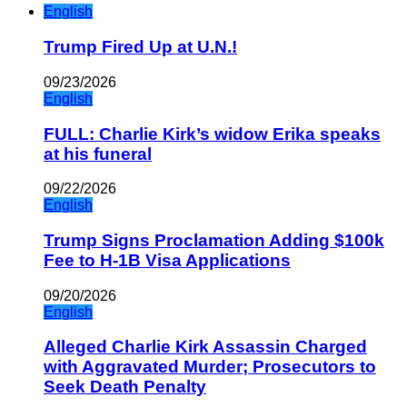
English
Trump Fired Up at U.N.!
09/23/2026
English
FULL: Charlie Kirk’s widow Erika speaks
at his funeral
09/22/2026
English
Trump Signs Proclamation Adding $100k
Fee to H-1B Visa Applications
09/20/2026
English
Alleged Charlie Kirk Assassin Charged
with Aggravated Murder; Prosecutors to
Seek Death Penalty