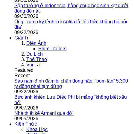
09/30/2026
Sập trường ở Indonesia, hàng chục học sinh kẹt dưới
đống đổ nát
09/30/2026
Ông Trump ký lệnh coi Antifa là ‘tổ chức khủng bố nội
địa’
09/22/2026
Giải Trí
Điện Ảnh
Phim Trailers
Du Lịch
Thể Thao
Vui Lạ
Featured
Recent
Sao nam đình đám bị chấn động não, “bom tấn” 5.300
tỷ đồng phải tạm dừng
09/22/2026
Bức ảnh khiến Lưu Diệc Phi bị mắng “không biết xấu
hổ”
09/07/2026
Nhà thiết kế Armani qua đời
09/05/2026
Kiến Thức
Khoa Học