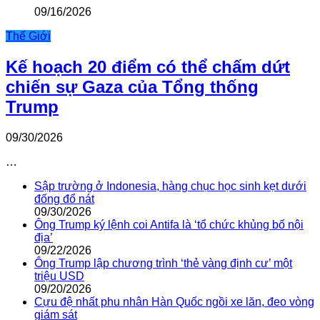
09/16/2026
Thế Giới
Kế hoạch 20 điểm có thể chấm dứt
chiến sự Gaza của Tổng thống
Trump
09/30/2026
…
Sập trường ở Indonesia, hàng chục học sinh kẹt dưới
đống đổ nát
09/30/2026
Ông Trump ký lệnh coi Antifa là ‘tổ chức khủng bố nội
địa’
09/22/2026
Ông Trump lập chương trình ‘thẻ vàng định cư’ một
triệu USD
09/20/2026
Cựu đệ nhất phu nhân Hàn Quốc ngồi xe lăn, đeo vòng
giám sát