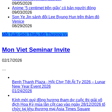
09/05/2026
Anime ‘5 centimet trên giây’ có bản người đóng
09/03/2026
Son Ye Jin sánh đôi Lee Byung Hun trên thảm đỏ
Venice
08/29/2026
Mỗi Tuần Giới Thiệu Một Thương Vụ
Mon Viet Seminar Invite
02/17/2026
…
Benh Thanh Plaza - Hội Chợ Tết Ất Tỵ 2026 – Lunar
New Year Event 2026
01/24/2026
Kính mời quý đồng hương tham dự cuộc thi giải vô
địch Hoa Kỳ múa lân cột cao vào ngày 28/12/2026 tổ
chức tại khu thương mại Asia Times Square