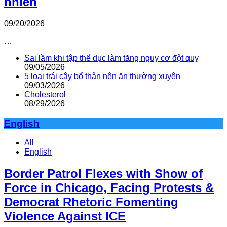
nhiên
09/20/2026
…
Sai lầm khi tập thể dục làm tăng nguy cơ đột quỵ
09/05/2026
5 loại trái cây bổ thận nên ăn thường xuyên
09/03/2026
Cholesterol
08/29/2026
English
All
English
Border Patrol Flexes with Show of
Force in Chicago, Facing Protests &
Democrat Rhetoric Fomenting
Violence Against ICE