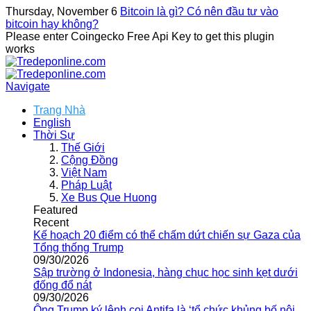
Thursday, November 6
Bitcoin là gì? Có nên đầu tư vào
bitcoin hay không?
Please enter Coingecko Free Api Key to get this plugin
works
Navigate
Trang Nhà
English
Thời Sự
Thế Giới
Cộng Đồng
Việt Nam
Pháp Luật
Xe Bus Que Huong
Featured
Recent
Kế hoạch 20 điểm có thể chấm dứt chiến sự Gaza của
Tổng thống Trump
09/30/2026
Sập trường ở Indonesia, hàng chục học sinh kẹt dưới
đống đổ nát
09/30/2026
Ông Trump ký lệnh coi Antifa là ‘tổ chức khủng bố nội