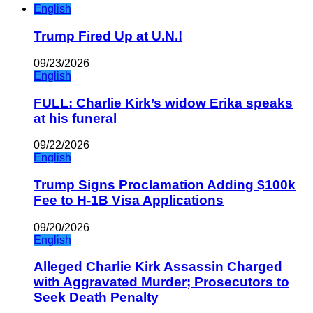
English
Trump Fired Up at U.N.!
09/23/2026
English
FULL: Charlie Kirk’s widow Erika speaks
at his funeral
09/22/2026
English
Trump Signs Proclamation Adding $100k
Fee to H-1B Visa Applications
09/20/2026
English
Alleged Charlie Kirk Assassin Charged
with Aggravated Murder; Prosecutors to
Seek Death Penalty