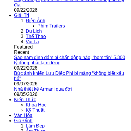
địa’
09/22/2026
Giải Trí
Điện Ảnh
Phim Trailers
Du Lịch
Thể Thao
Vui Lạ
Featured
Recent
Sao nam đình đám bị chấn động não, “bom tấn” 5.300
tỷ đồng phải tạm dừng
09/22/2026
Bức ảnh khiến Lưu Diệc Phi bị mắng “không biết xấu
hổ”
09/07/2026
Nhà thiết kế Armani qua đời
09/05/2026
Kiến Thức
Khoa Học
Kỹ Thuật
Văn Hóa
Gia Đình
Làm Đẹp