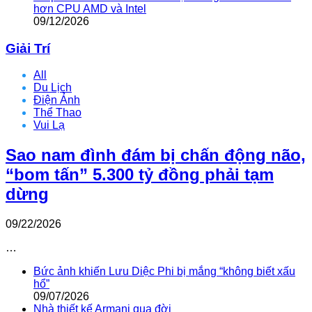
hơn CPU AMD và Intel
09/12/2026
Giải Trí
All
Du Lịch
Điện Ảnh
Thể Thao
Vui Lạ
Sao nam đình đám bị chấn động não,
“bom tấn” 5.300 tỷ đồng phải tạm
dừng
09/22/2026
…
Bức ảnh khiến Lưu Diệc Phi bị mắng “không biết xấu
hổ”
09/07/2026
Nhà thiết kế Armani qua đời