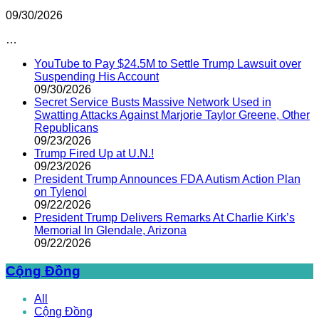
09/30/2026
…
YouTube to Pay $24.5M to Settle Trump Lawsuit over
Suspending His Account
09/30/2026
Secret Service Busts Massive Network Used in
Swatting Attacks Against Marjorie Taylor Greene, Other
Republicans
09/23/2026
Trump Fired Up at U.N.!
09/23/2026
President Trump Announces FDA Autism Action Plan
on Tylenol
09/22/2026
President Trump Delivers Remarks At Charlie Kirk’s
Memorial In Glendale, Arizona
09/22/2026
Cộng Đồng
All
Cộng Đồng