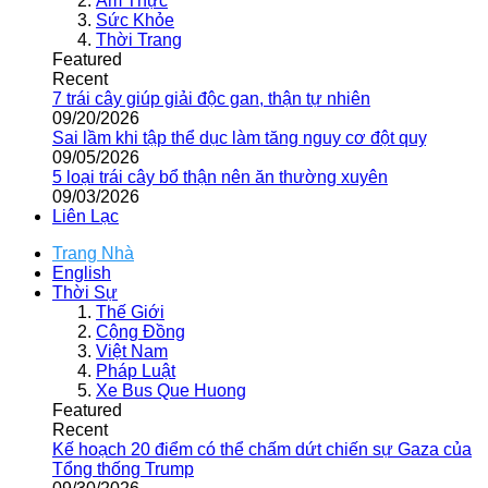
Ẩm Thực
Sức Khỏe
Thời Trang
Featured
Recent
7 trái cây giúp giải độc gan, thận tự nhiên
09/20/2026
Sai lầm khi tập thể dục làm tăng nguy cơ đột quỵ
09/05/2026
5 loại trái cây bổ thận nên ăn thường xuyên
09/03/2026
Liên Lạc
Trang Nhà
English
Thời Sự
Thế Giới
Cộng Đồng
Việt Nam
Pháp Luật
Xe Bus Que Huong
Featured
Recent
Kế hoạch 20 điểm có thể chấm dứt chiến sự Gaza của
Tổng thống Trump