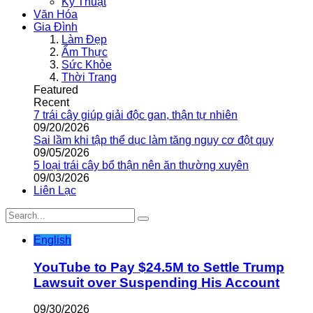
Kỹ Thuật
Văn Hóa
Gia Đình
Làm Đẹp
Ẩm Thực
Sức Khỏe
Thời Trang
Featured
Recent
7 trái cây giúp giải độc gan, thận tự nhiên
09/20/2026
Sai lầm khi tập thể dục làm tăng nguy cơ đột quỵ
09/05/2026
5 loại trái cây bổ thận nên ăn thường xuyên
09/03/2026
Liên Lạc
English
YouTube to Pay $24.5M to Settle Trump
Lawsuit over Suspending His Account
09/30/2026