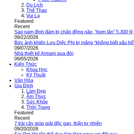
Du Lịch
Thể Thao
Vui Lạ
Featured
Recent
Sao nam đình đám bị chấn động não, “bom tấn” 5.300 tỷ
09/22/2026
Bức ảnh khiến Lưu Diệc Phi bị mắng “không biết xấu hổ
09/07/2026
Nhà thiết kế Armani qua đời
09/05/2026
Kiến Thức
Khoa Học
Kỹ Thuật
Văn Hóa
Gia Đình
Làm Đẹp
Ẩm Thực
Sức Khỏe
Thời Trang
Featured
Recent
7 trái cây giúp giải độc gan, thận tự nhiên
09/20/2026