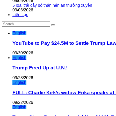
09/05/2026
5 loại trái cây bổ thận nên ăn thường xuyên
09/03/2026
Liên Lạc
English
YouTube to Pay $24.5M to Settle Trump La
09/30/2026
English
Trump Fired Up at U.N.!
09/23/2026
English
FULL: Charlie Kirk’s widow Erika speaks at 
09/22/2026
English