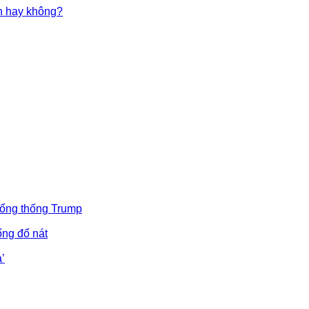
in hay không?
Tổng thống Trump
ống đổ nát
’