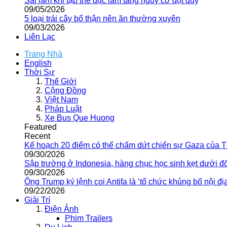
Sai lầm khi tập thể dục làm tăng nguy cơ đột quỵ
09/05/2026
5 loại trái cây bổ thận nên ăn thường xuyên
09/03/2026
Liên Lạc
Trang Nhà
English
Thời Sự
Thế Giới
Cộng Đồng
Việt Nam
Pháp Luật
Xe Bus Que Huong
Featured
Recent
Kế hoạch 20 điểm có thể chấm dứt chiến sự Gaza của 
09/30/2026
Sập trường ở Indonesia, hàng chục học sinh kẹt dưới đ
09/30/2026
Ông Trump ký lệnh coi Antifa là ‘tổ chức khủng bố nội địa
09/22/2026
Giải Trí
Điện Ảnh
Phim Trailers