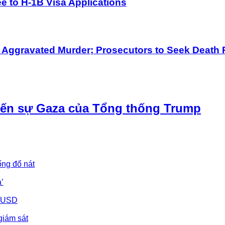
 to H-1B Visa Applications
h Aggravated Murder; Prosecutors to Seek Death 
iến sự Gaza của Tổng thống Trump
ống đổ nát
’
u USD
giám sát