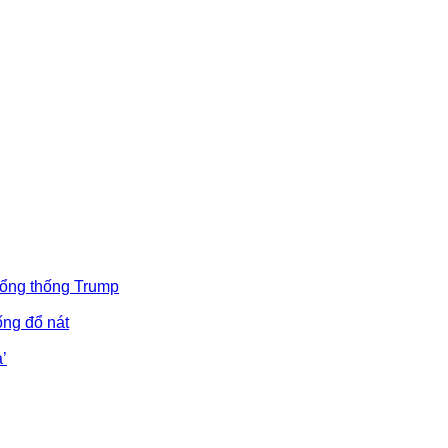
Tổng thống Trump
ống đổ nát
’