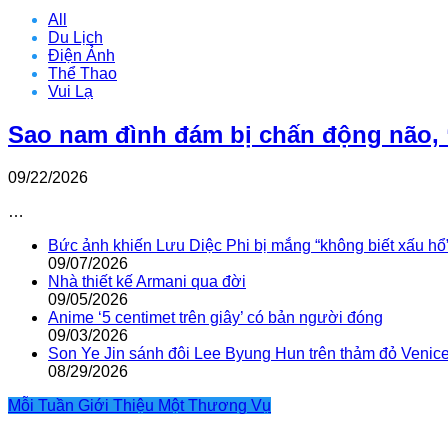
All
Du Lịch
Điện Ảnh
Thể Thao
Vui Lạ
Sao nam đình đám bị chấn động não, 
09/22/2026
…
Bức ảnh khiến Lưu Diệc Phi bị mắng “không biết xấu hổ
09/07/2026
Nhà thiết kế Armani qua đời
09/05/2026
Anime ‘5 centimet trên giây’ có bản người đóng
09/03/2026
Son Ye Jin sánh đôi Lee Byung Hun trên thảm đỏ Venic
08/29/2026
Mỗi Tuần Giới Thiệu Một Thương Vụ