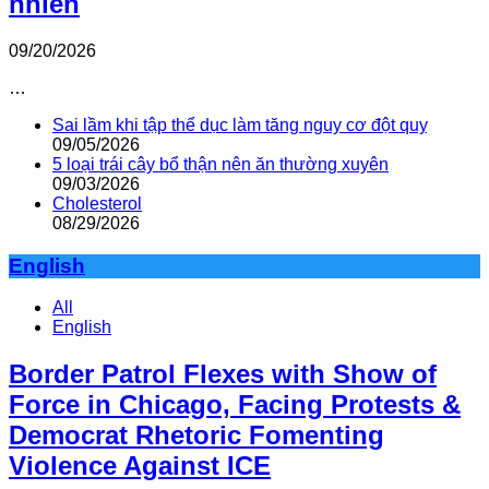
nhiên
09/20/2026
…
Sai lầm khi tập thể dục làm tăng nguy cơ đột quỵ
09/05/2026
5 loại trái cây bổ thận nên ăn thường xuyên
09/03/2026
Cholesterol
08/29/2026
English
All
English
Border Patrol Flexes with Show of
Force in Chicago, Facing Protests &
Democrat Rhetoric Fomenting
Violence Against ICE