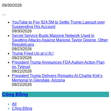
09/30/2026
…
YouTube to Pay $24.5M to Settle Trump Lawsuit over
Suspending His Account
09/30/2026
Secret Service Busts Massive Network Used in
Swatting Attacks Against Marjorie Taylor Greene, Other
Republicans
09/23/2026
Trump Fired Up at U.N.!
09/23/2026
President Trump Announces FDA Autism Action Plan
on Tylenol
09/22/2026
President Trump Delivers Remarks At Charlie Kirk’s
Memorial In Glendale, Arizona
09/22/2026
Cộng Đồng
All
Cộng Đồng