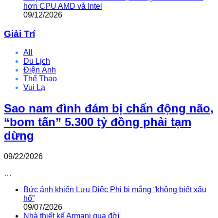
hơn CPU AMD và Intel
09/12/2026
Giải Trí
All
Du Lịch
Điện Ảnh
Thể Thao
Vui Lạ
Sao nam đình đám bị chấn động não,
“bom tấn” 5.300 tỷ đồng phải tạm
dừng
09/22/2026
…
Bức ảnh khiến Lưu Diệc Phi bị mắng “không biết xấu
hổ”
09/07/2026
Nhà thiết kế Armani qua đời