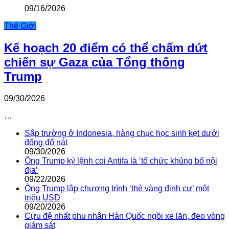
09/16/2026
Thế Giới
Kế hoạch 20 điểm có thể chấm dứt
chiến sự Gaza của Tổng thống
Trump
09/30/2026
…
Sập trường ở Indonesia, hàng chục học sinh kẹt dưới
đống đổ nát
09/30/2026
Ông Trump ký lệnh coi Antifa là ‘tổ chức khủng bố nội
địa’
09/22/2026
Ông Trump lập chương trình ‘thẻ vàng định cư’ một
triệu USD
09/20/2026
Cựu đệ nhất phu nhân Hàn Quốc ngồi xe lăn, đeo vòng
giám sát