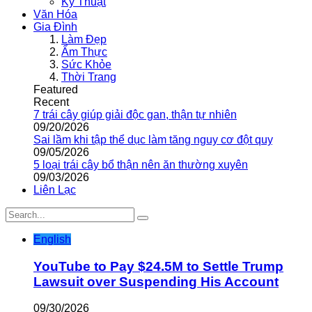
Kỹ Thuật
Văn Hóa
Gia Đình
Làm Đẹp
Ẩm Thực
Sức Khỏe
Thời Trang
Featured
Recent
7 trái cây giúp giải độc gan, thận tự nhiên
09/20/2026
Sai lầm khi tập thể dục làm tăng nguy cơ đột quỵ
09/05/2026
5 loại trái cây bổ thận nên ăn thường xuyên
09/03/2026
Liên Lạc
English
YouTube to Pay $24.5M to Settle Trump
Lawsuit over Suspending His Account
09/30/2026