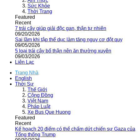
Ẩm Thực
Sức Khỏe
Thời Trang
Featured
Recent
7 trái cây giúp giải độc gan, thận tự nhiên
09/20/2026
Sai lầm khi tập thể dục làm tăng nguy cơ đột quỵ
09/05/2026
5 loại trái cây bổ thận nên ăn thường xuyên
09/03/2026
Liên Lạc
Trang Nhà
English
Thời Sự
Thế Giới
Cộng Đồng
Việt Nam
Pháp Luật
Xe Bus Que Huong
Featured
Recent
Kế hoạch 20 điểm có thể chấm dứt chiến sự Gaza của
Tổng thống Trump