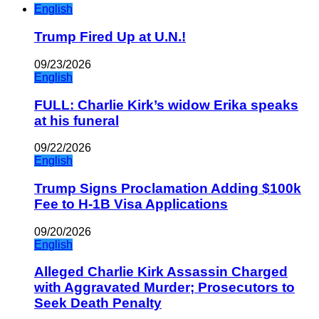
English
Trump Fired Up at U.N.!
09/23/2026
English
FULL: Charlie Kirk’s widow Erika speaks
at his funeral
09/22/2026
English
Trump Signs Proclamation Adding $100k
Fee to H-1B Visa Applications
09/20/2026
English
Alleged Charlie Kirk Assassin Charged
with Aggravated Murder; Prosecutors to
Seek Death Penalty