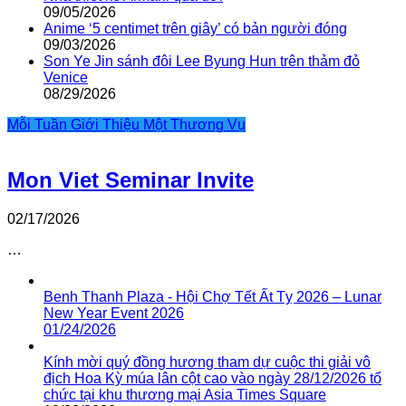
09/05/2026
Anime ‘5 centimet trên giây’ có bản người đóng
09/03/2026
Son Ye Jin sánh đôi Lee Byung Hun trên thảm đỏ
Venice
08/29/2026
Mỗi Tuần Giới Thiệu Một Thương Vụ
Mon Viet Seminar Invite
02/17/2026
…
Benh Thanh Plaza - Hội Chợ Tết Ất Tỵ 2026 – Lunar
New Year Event 2026
01/24/2026
Kính mời quý đồng hương tham dự cuộc thi giải vô
địch Hoa Kỳ múa lân cột cao vào ngày 28/12/2026 tổ
chức tại khu thương mại Asia Times Square