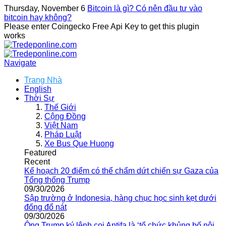
Thursday, November 6
Bitcoin là gì? Có nên đầu tư vào
bitcoin hay không?
Please enter Coingecko Free Api Key to get this plugin
works
Navigate
Trang Nhà
English
Thời Sự
Thế Giới
Cộng Đồng
Việt Nam
Pháp Luật
Xe Bus Que Huong
Featured
Recent
Kế hoạch 20 điểm có thể chấm dứt chiến sự Gaza của
Tổng thống Trump
09/30/2026
Sập trường ở Indonesia, hàng chục học sinh kẹt dưới
đống đổ nát
09/30/2026
Ông Trump ký lệnh coi Antifa là ‘tổ chức khủng bố nội