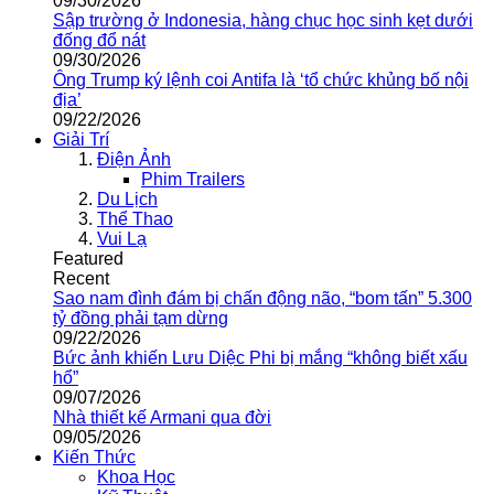
09/30/2026
Sập trường ở Indonesia, hàng chục học sinh kẹt dưới
đống đổ nát
09/30/2026
Ông Trump ký lệnh coi Antifa là ‘tổ chức khủng bố nội
địa’
09/22/2026
Giải Trí
Điện Ảnh
Phim Trailers
Du Lịch
Thể Thao
Vui Lạ
Featured
Recent
Sao nam đình đám bị chấn động não, “bom tấn” 5.300
tỷ đồng phải tạm dừng
09/22/2026
Bức ảnh khiến Lưu Diệc Phi bị mắng “không biết xấu
hổ”
09/07/2026
Nhà thiết kế Armani qua đời
09/05/2026
Kiến Thức
Khoa Học