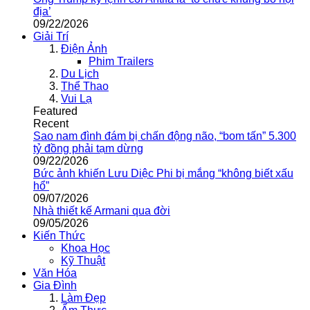
địa’
09/22/2026
Giải Trí
Điện Ảnh
Phim Trailers
Du Lịch
Thể Thao
Vui Lạ
Featured
Recent
Sao nam đình đám bị chấn động não, “bom tấn” 5.300
tỷ đồng phải tạm dừng
09/22/2026
Bức ảnh khiến Lưu Diệc Phi bị mắng “không biết xấu
hổ”
09/07/2026
Nhà thiết kế Armani qua đời
09/05/2026
Kiến Thức
Khoa Học
Kỹ Thuật
Văn Hóa
Gia Đình
Làm Đẹp