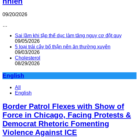
nhiên
09/20/2026
…
Sai lầm khi tập thể dục làm tăng nguy cơ đột quỵ
09/05/2026
5 loại trái cây bổ thận nên ăn thường xuyên
09/03/2026
Cholesterol
08/29/2026
English
All
English
Border Patrol Flexes with Show of
Force in Chicago, Facing Protests &
Democrat Rhetoric Fomenting
Violence Against ICE