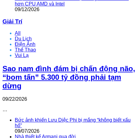
hơn CPU AMD và Intel
09/12/2026
Giải Trí
All
Du Lịch
Điện Ảnh
Thể Thao
Vui Lạ
Sao nam đình đám bị chấn động não,
“bom tấn” 5.300 tỷ đồng phải tạm
dừng
09/22/2026
…
Bức ảnh khiến Lưu Diệc Phi bị mắng “không biết xấu
hổ”
09/07/2026
Nhà thiết kế Armani qua đời