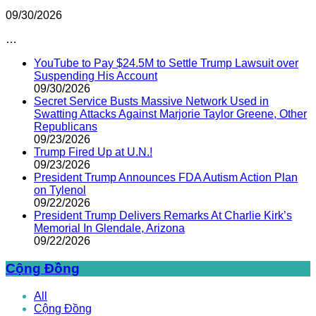
09/30/2026
…
YouTube to Pay $24.5M to Settle Trump Lawsuit over
Suspending His Account
09/30/2026
Secret Service Busts Massive Network Used in
Swatting Attacks Against Marjorie Taylor Greene, Other
Republicans
09/23/2026
Trump Fired Up at U.N.!
09/23/2026
President Trump Announces FDA Autism Action Plan
on Tylenol
09/22/2026
President Trump Delivers Remarks At Charlie Kirk’s
Memorial In Glendale, Arizona
09/22/2026
Cộng Đồng
All
Cộng Đồng