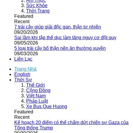
Ẩm Thực
Sức Khỏe
Thời Trang
Featured
Recent
7 trái cây giúp giải độc gan, thận tự nhiên
09/20/2026
Sai lầm khi tập thể dục làm tăng nguy cơ đột quỵ
09/05/2026
5 loại trái cây bổ thận nên ăn thường xuyên
09/03/2026
Liên Lạc
Trang Nhà
English
Thời Sự
Thế Giới
Cộng Đồng
Việt Nam
Pháp Luật
Xe Bus Que Huong
Featured
Recent
Kế hoạch 20 điểm có thể chấm dứt chiến sự Gaza của
Tổng thống Trump