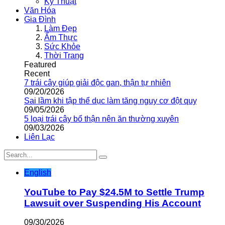
Kỹ Thuật
Văn Hóa
Gia Đình
Làm Đẹp
Ẩm Thực
Sức Khỏe
Thời Trang
Featured
Recent
7 trái cây giúp giải độc gan, thận tự nhiên
09/20/2026
Sai lầm khi tập thể dục làm tăng nguy cơ đột quỵ
09/05/2026
5 loại trái cây bổ thận nên ăn thường xuyên
09/03/2026
Liên Lạc
English
YouTube to Pay $24.5M to Settle Trump
Lawsuit over Suspending His Account
09/30/2026