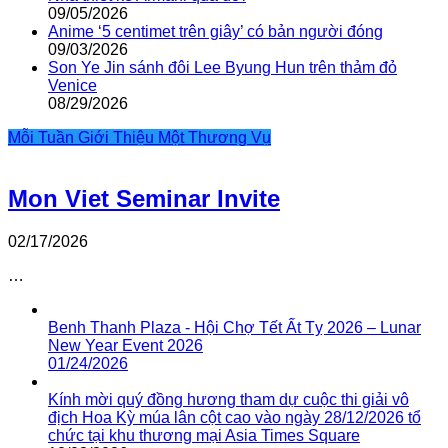
09/05/2026
Anime ‘5 centimet trên giây’ có bản người đóng
09/03/2026
Son Ye Jin sánh đôi Lee Byung Hun trên thảm đỏ
Venice
08/29/2026
Mỗi Tuần Giới Thiệu Một Thương Vụ
Mon Viet Seminar Invite
02/17/2026
…
Benh Thanh Plaza - Hội Chợ Tết Ất Tỵ 2026 – Lunar
New Year Event 2026
01/24/2026
Kính mời quý đồng hương tham dự cuộc thi giải vô
địch Hoa Kỳ múa lân cột cao vào ngày 28/12/2026 tổ
chức tại khu thương mại Asia Times Square