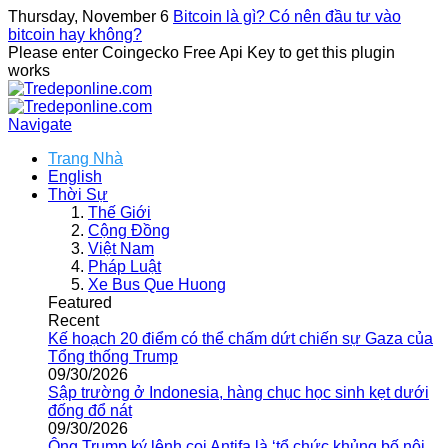
Thursday, November 6
Bitcoin là gì? Có nên đầu tư vào
bitcoin hay không?
Please enter Coingecko Free Api Key to get this plugin
works
Navigate
Trang Nhà
English
Thời Sự
Thế Giới
Cộng Đồng
Việt Nam
Pháp Luật
Xe Bus Que Huong
Featured
Recent
Kế hoạch 20 điểm có thể chấm dứt chiến sự Gaza của
Tổng thống Trump
09/30/2026
Sập trường ở Indonesia, hàng chục học sinh kẹt dưới
đống đổ nát
09/30/2026
Ông Trump ký lệnh coi Antifa là ‘tổ chức khủng bố nội