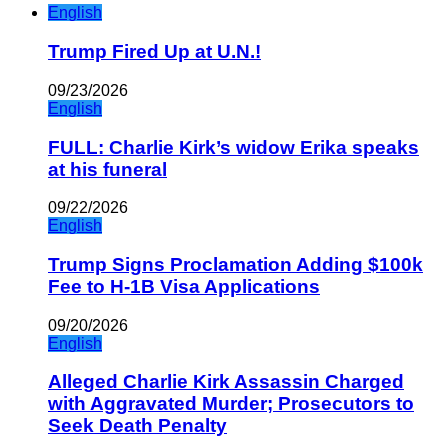
English
Trump Fired Up at U.N.!
09/23/2026
English
FULL: Charlie Kirk’s widow Erika speaks
at his funeral
09/22/2026
English
Trump Signs Proclamation Adding $100k
Fee to H-1B Visa Applications
09/20/2026
English
Alleged Charlie Kirk Assassin Charged
with Aggravated Murder; Prosecutors to
Seek Death Penalty