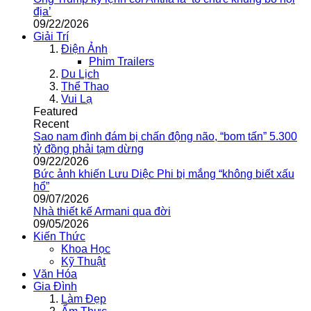
địa’
09/22/2026
Giải Trí
Điện Ảnh
Phim Trailers
Du Lịch
Thể Thao
Vui Lạ
Featured
Recent
Sao nam đình đám bị chấn động não, “bom tấn” 5.300
tỷ đồng phải tạm dừng
09/22/2026
Bức ảnh khiến Lưu Diệc Phi bị mắng “không biết xấu
hổ”
09/07/2026
Nhà thiết kế Armani qua đời
09/05/2026
Kiến Thức
Khoa Học
Kỹ Thuật
Văn Hóa
Gia Đình
Làm Đẹp