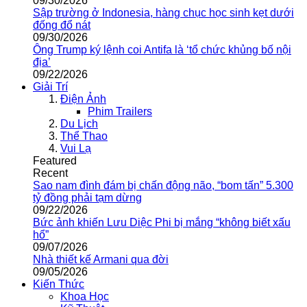
09/30/2026
Sập trường ở Indonesia, hàng chục học sinh kẹt dưới
đống đổ nát
09/30/2026
Ông Trump ký lệnh coi Antifa là ‘tổ chức khủng bố nội
địa’
09/22/2026
Giải Trí
Điện Ảnh
Phim Trailers
Du Lịch
Thể Thao
Vui Lạ
Featured
Recent
Sao nam đình đám bị chấn động não, “bom tấn” 5.300
tỷ đồng phải tạm dừng
09/22/2026
Bức ảnh khiến Lưu Diệc Phi bị mắng “không biết xấu
hổ”
09/07/2026
Nhà thiết kế Armani qua đời
09/05/2026
Kiến Thức
Khoa Học