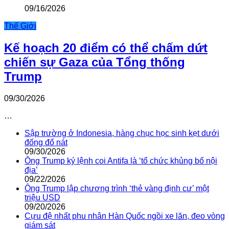
09/16/2026
Thế Giới
Kế hoạch 20 điểm có thể chấm dứt
chiến sự Gaza của Tổng thống
Trump
09/30/2026
…
Sập trường ở Indonesia, hàng chục học sinh kẹt dưới
đống đổ nát
09/30/2026
Ông Trump ký lệnh coi Antifa là ‘tổ chức khủng bố nội
địa’
09/22/2026
Ông Trump lập chương trình ‘thẻ vàng định cư’ một
triệu USD
09/20/2026
Cựu đệ nhất phu nhân Hàn Quốc ngồi xe lăn, đeo vòng
giám sát