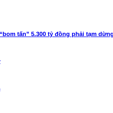
“bom tấn” 5.300 tỷ đồng phải tạm dừn
”
e