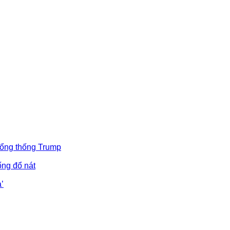
Tổng thống Trump
ống đổ nát
’