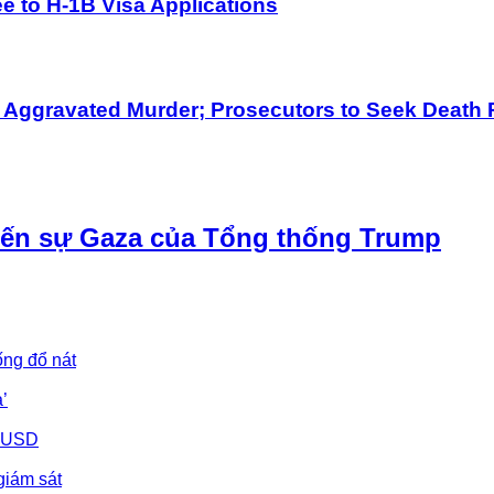
 to H-1B Visa Applications
h Aggravated Murder; Prosecutors to Seek Death 
iến sự Gaza của Tổng thống Trump
ống đổ nát
’
u USD
giám sát