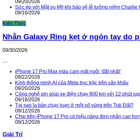
09/20/2026
Sức ép với Mật vụ Mỹ khi bảo vệ lễ tưởng niệm Charlie 
09/16/2026
Kiến Thức
Nhẫn Galaxy Ring kẹt ở ngón tay do 
09/30/2026
…
iPhone 17 Pro Max màu cam mất ngôi ‘đắt nhất’
09/22/2026
Kính thông minh AI của Meta trục trặc trên sân khấu
09/20/2026
Công nghệ pin giúp xe điện chạy 800 km với 12 phút sạ
09/16/2026
Tại sao la bàn chạy loạn ở một số vùng trên Trái Đất?
09/12/2026
Chip trên iPhone 17 Pro có hiệu năng đơn nhân cao hơ
09/12/2026
Giải Trí