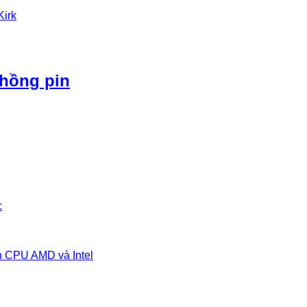
Kirk
phồng pin
c
n CPU AMD và Intel