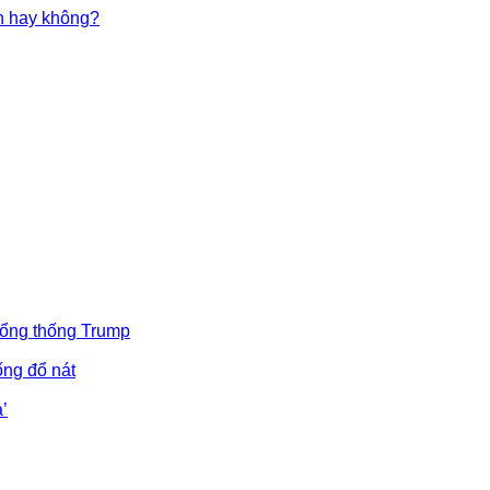
in hay không?
Tổng thống Trump
ống đổ nát
’