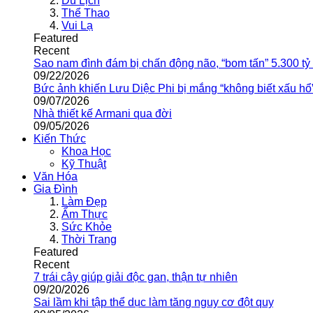
Du Lịch
Thể Thao
Vui Lạ
Featured
Recent
Sao nam đình đám bị chấn động não, “bom tấn” 5.300 tỷ
09/22/2026
Bức ảnh khiến Lưu Diệc Phi bị mắng “không biết xấu hổ
09/07/2026
Nhà thiết kế Armani qua đời
09/05/2026
Kiến Thức
Khoa Học
Kỹ Thuật
Văn Hóa
Gia Đình
Làm Đẹp
Ẩm Thực
Sức Khỏe
Thời Trang
Featured
Recent
7 trái cây giúp giải độc gan, thận tự nhiên
09/20/2026
Sai lầm khi tập thể dục làm tăng nguy cơ đột quỵ