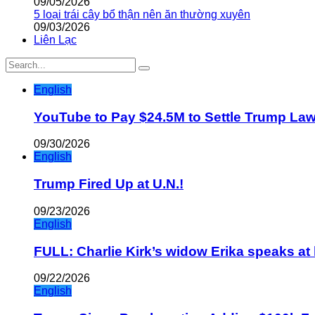
09/05/2026
5 loại trái cây bổ thận nên ăn thường xuyên
09/03/2026
Liên Lạc
English
YouTube to Pay $24.5M to Settle Trump La
09/30/2026
English
Trump Fired Up at U.N.!
09/23/2026
English
FULL: Charlie Kirk’s widow Erika speaks at 
09/22/2026
English