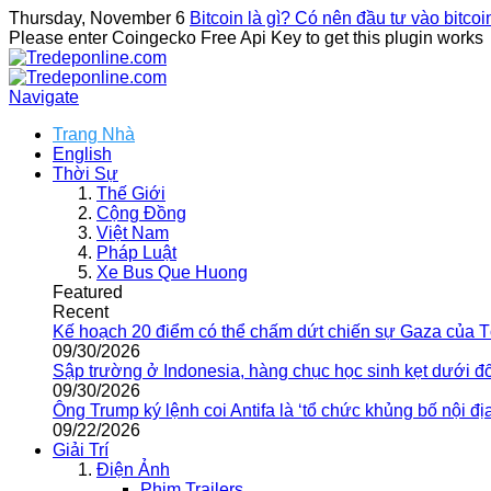
Thursday, November 6
Bitcoin là gì? Có nên đầu tư vào bitco
Please enter Coingecko Free Api Key to get this plugin works
Navigate
Trang Nhà
English
Thời Sự
Thế Giới
Cộng Đồng
Việt Nam
Pháp Luật
Xe Bus Que Huong
Featured
Recent
Kế hoạch 20 điểm có thể chấm dứt chiến sự Gaza của 
09/30/2026
Sập trường ở Indonesia, hàng chục học sinh kẹt dưới đ
09/30/2026
Ông Trump ký lệnh coi Antifa là ‘tổ chức khủng bố nội địa
09/22/2026
Giải Trí
Điện Ảnh
Phim Trailers