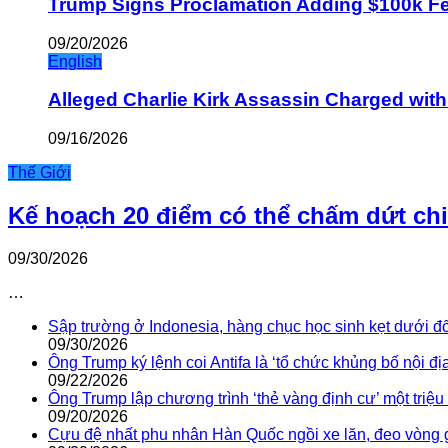
Trump Signs Proclamation Adding $100k Fee
09/20/2026
English
Alleged Charlie Kirk Assassin Charged wit
09/16/2026
Thế Giới
Kế hoạch 20 điểm có thể chấm dứt ch
09/30/2026
…
Sập trường ở Indonesia, hàng chục học sinh kẹt dưới đ
09/30/2026
Ông Trump ký lệnh coi Antifa là ‘tổ chức khủng bố nội địa
09/22/2026
Ông Trump lập chương trình ‘thẻ vàng định cư’ một triệ
09/20/2026
Cựu đệ nhất phu nhân Hàn Quốc ngồi xe lăn, đeo vòng 