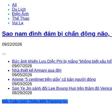
All
Du Lịch
Điện Ảnh
Thể Thao
Vui Lạ
Sao nam đình đám bị chấn động não, 
09/22/2026
…
Bức ảnh khiến Lưu Diệc Phi bị mắng “không biết xấu hổ
09/07/2026
Nhà thiết kế Armani qua đời
09/05/2026
Anime ‘5 centimet trên giây’ có bản người đóng
09/03/2026
Son Ye Jin sánh đôi Lee Byung Hun trên thảm đỏ Venic
08/29/2026
Mỗi Tuần Giới Thiệu Một Thương Vụ