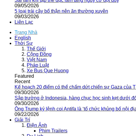
Sai lầm khi tập thể dục làm tăng nguy cơ đột quỵ
09/05/2026
5 loại trái cây bổ thận nên ăn thường xuyên
09/03/2026
Liên Lạc
Trang Nhà
English
Thời Sự
Thế Giới
Cộng Đồng
Việt Nam
Pháp Luật
Xe Bus Que Huong
Featured
Recent
Kế hoạch 20 điểm có thể chấm dứt chiến sự Gaza của 
09/30/2026
Sập trường ở Indonesia, hàng chục học sinh kẹt dưới đ
09/30/2026
Ông Trump ký lệnh coi Antifa là ‘tổ chức khủng bố nội địa
09/22/2026
Giải Trí
Điện Ảnh
Phim Trailers