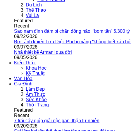
Du Lịch
Thể Thao
Vui Lạ
Featured
Recent
Sao nam đình đám bị chấn động não, “bom tấn” 5.300 tỷ
09/22/2026
Bức ảnh khiến Lưu Diệc Phi bị mắng “không biết xấu hổ
09/07/2026
Nhà thiết kế Armani qua đời
09/05/2026
Kiến Thức
Khoa Học
Kỹ Thuật
Văn Hóa
Gia Đình
Làm Đẹp
Ẩm Thực
Sức Khỏe
Thời Trang
Featured
Recent
7 trái cây giúp giải độc gan, thận tự nhiên
09/20/2026