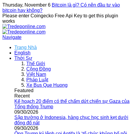
Thursday, November 6
Bitcoin là gì? Có nên đầu tư vào
bitcoin hay không?
Please enter Coingecko Free Api Key to get this plugin
works
Navigate
Trang Nhà
English
Thời Sự
Thế Giới
Cộng Đồng
Việt Nam
Pháp Luật
Xe Bus Que Huong
Featured
Recent
Kế hoạch 20 điểm có thể chấm dứt chiến sự Gaza của
Tổng thống Trump
09/30/2026
Sập trường ở Indonesia, hàng chục học sinh kẹt dưới
đống đổ nát
09/30/2026
Ông Trump ký lệnh coi Antifa là ‘tổ chức khủng bố nội