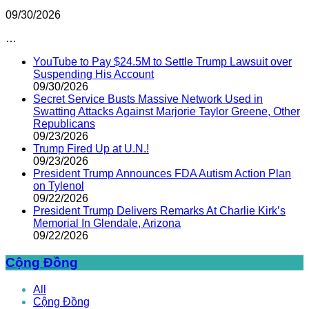
09/30/2026
…
YouTube to Pay $24.5M to Settle Trump Lawsuit over
Suspending His Account
09/30/2026
Secret Service Busts Massive Network Used in
Swatting Attacks Against Marjorie Taylor Greene, Other
Republicans
09/23/2026
Trump Fired Up at U.N.!
09/23/2026
President Trump Announces FDA Autism Action Plan
on Tylenol
09/22/2026
President Trump Delivers Remarks At Charlie Kirk’s
Memorial In Glendale, Arizona
09/22/2026
Cộng Đồng
All
Cộng Đồng