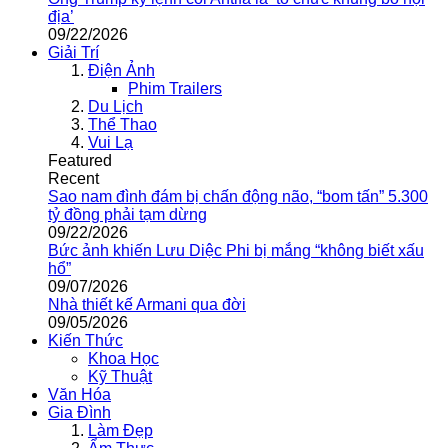
địa’
09/22/2026
Giải Trí
Điện Ảnh
Phim Trailers
Du Lịch
Thể Thao
Vui Lạ
Featured
Recent
Sao nam đình đám bị chấn động não, “bom tấn” 5.300
tỷ đồng phải tạm dừng
09/22/2026
Bức ảnh khiến Lưu Diệc Phi bị mắng “không biết xấu
hổ”
09/07/2026
Nhà thiết kế Armani qua đời
09/05/2026
Kiến Thức
Khoa Học
Kỹ Thuật
Văn Hóa
Gia Đình
Làm Đẹp