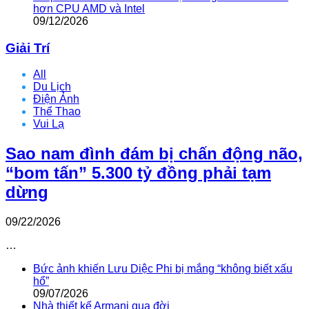
hơn CPU AMD và Intel
09/12/2026
Giải Trí
All
Du Lịch
Điện Ảnh
Thể Thao
Vui Lạ
Sao nam đình đám bị chấn động não,
“bom tấn” 5.300 tỷ đồng phải tạm
dừng
09/22/2026
…
Bức ảnh khiến Lưu Diệc Phi bị mắng “không biết xấu
hổ”
09/07/2026
Nhà thiết kế Armani qua đời