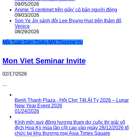
09/05/2026
Anime ‘5 centimet trên giây’ có bản người đóng
09/03/2026
Son Ye Jin sánh đôi Lee Byung Hun trên thảm đỏ
Venice
08/29/2026
Mỗi Tuần Giới Thiệu Một Thương Vụ
Mon Viet Seminar Invite
02/17/2026
…
Benh Thanh Plaza - Hội Chợ Tết Ất Tỵ 2026 – Lunar
New Year Event 2026
01/24/2026
Kính mời quý đồng hương tham dự cuộc thi giải vô
địch Hoa Kỳ múa lân cột cao vào ngày 28/12/2026 tổ
chức tại khu thương mại Asia Times Square