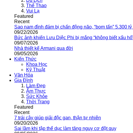
Du Lịch
Thể Thao
Vui Lạ
Featured
Recent
Sao nam đình đám bị chấn động não, “bom tấn” 5.300 tỷ
09/22/2026
Bức ảnh khiến Lưu Diệc Phi bị mắng “không biết xấu hổ
09/07/2026
Nhà thiết kế Armani qua đời
09/05/2026
Kiến Thức
Khoa Học
Kỹ Thuật
Văn Hóa
Gia Đình
Làm Đẹp
Ẩm Thực
Sức Khỏe
Thời Trang
Featured
Recent
7 trái cây giúp giải độc gan, thận tự nhiên
09/20/2026
Sai lầm khi tập thể dục làm tăng nguy cơ đột quỵ