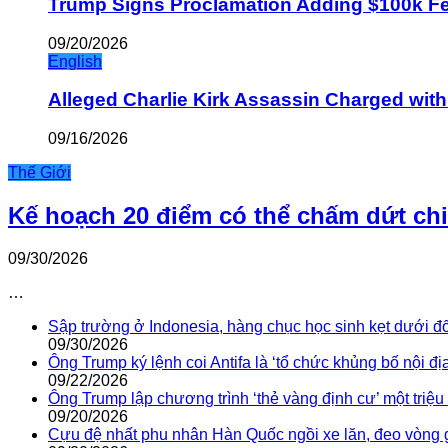
Trump Signs Proclamation Adding $100k Fee
09/20/2026
English
Alleged Charlie Kirk Assassin Charged wit
09/16/2026
Thế Giới
Kế hoạch 20 điểm có thể chấm dứt ch
09/30/2026
…
Sập trường ở Indonesia, hàng chục học sinh kẹt dưới đ
09/30/2026
Ông Trump ký lệnh coi Antifa là ‘tổ chức khủng bố nội địa
09/22/2026
Ông Trump lập chương trình ‘thẻ vàng định cư’ một triệ
09/20/2026
Cựu đệ nhất phu nhân Hàn Quốc ngồi xe lăn, đeo vòng 