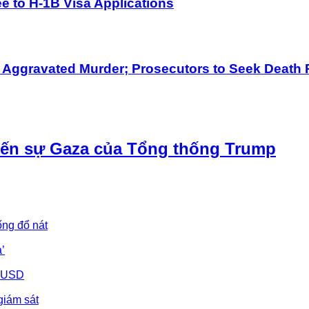
 to H-1B Visa Applications
h Aggravated Murder; Prosecutors to Seek Death 
iến sự Gaza của Tổng thống Trump
ống đổ nát
’
u USD
giám sát