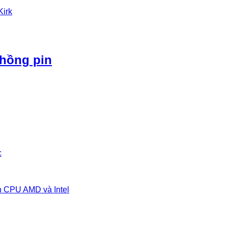
Kirk
phồng pin
c
n CPU AMD và Intel