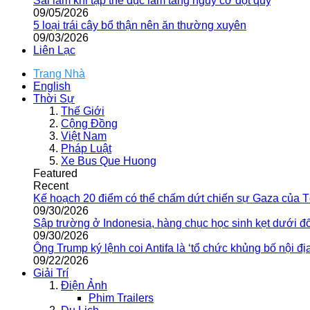
Sai lầm khi tập thể dục làm tăng nguy cơ đột quỵ
09/05/2026
5 loại trái cây bổ thận nên ăn thường xuyên
09/03/2026
Liên Lạc
Trang Nhà
English
Thời Sự
Thế Giới
Cộng Đồng
Việt Nam
Pháp Luật
Xe Bus Que Huong
Featured
Recent
Kế hoạch 20 điểm có thể chấm dứt chiến sự Gaza của 
09/30/2026
Sập trường ở Indonesia, hàng chục học sinh kẹt dưới đ
09/30/2026
Ông Trump ký lệnh coi Antifa là ‘tổ chức khủng bố nội địa
09/22/2026
Giải Trí
Điện Ảnh
Phim Trailers