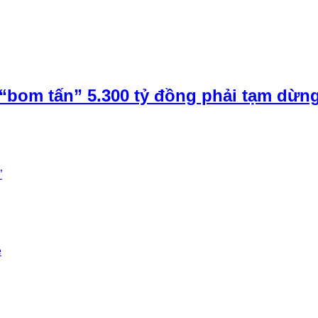
“bom tấn” 5.300 tỷ đồng phải tạm dừn
”
e