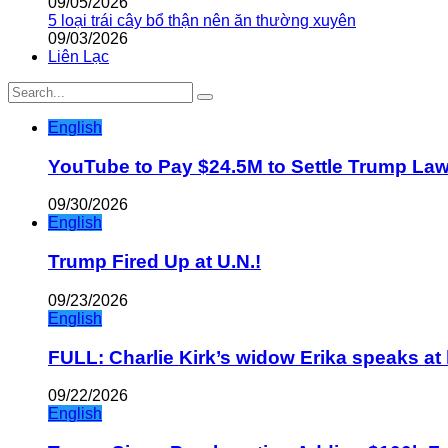
09/05/2026
5 loại trái cây bổ thận nên ăn thường xuyên
09/03/2026
Liên Lạc
English
YouTube to Pay $24.5M to Settle Trump La
09/30/2026
English
Trump Fired Up at U.N.!
09/23/2026
English
FULL: Charlie Kirk’s widow Erika speaks at 
09/22/2026
English