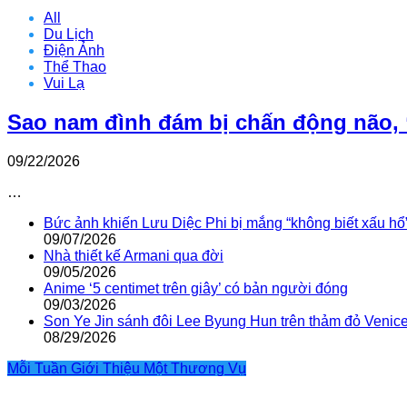
All
Du Lịch
Điện Ảnh
Thể Thao
Vui Lạ
Sao nam đình đám bị chấn động não, 
09/22/2026
…
Bức ảnh khiến Lưu Diệc Phi bị mắng “không biết xấu hổ
09/07/2026
Nhà thiết kế Armani qua đời
09/05/2026
Anime ‘5 centimet trên giây’ có bản người đóng
09/03/2026
Son Ye Jin sánh đôi Lee Byung Hun trên thảm đỏ Venic
08/29/2026
Mỗi Tuần Giới Thiệu Một Thương Vụ