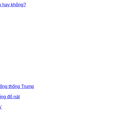
in hay không?
Tổng thống Trump
ống đổ nát
’