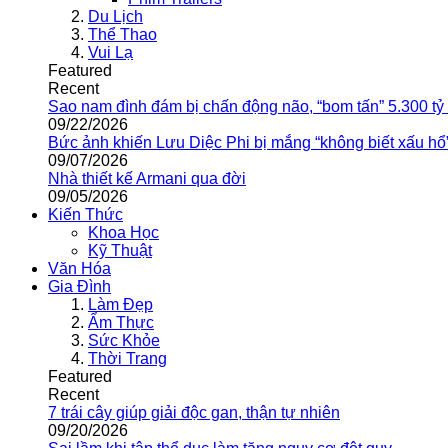
Du Lịch
Thể Thao
Vui Lạ
Featured
Recent
Sao nam đình đám bị chấn động não, “bom tấn” 5.300 tỷ
09/22/2026
Bức ảnh khiến Lưu Diệc Phi bị mắng “không biết xấu hổ
09/07/2026
Nhà thiết kế Armani qua đời
09/05/2026
Kiến Thức
Khoa Học
Kỹ Thuật
Văn Hóa
Gia Đình
Làm Đẹp
Ẩm Thực
Sức Khỏe
Thời Trang
Featured
Recent
7 trái cây giúp giải độc gan, thận tự nhiên
09/20/2026