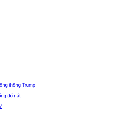
Tổng thống Trump
ống đổ nát
’