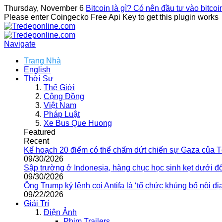
Thursday, November 6
Bitcoin là gì? Có nên đầu tư vào bitco
Please enter Coingecko Free Api Key to get this plugin works
Navigate
Trang Nhà
English
Thời Sự
Thế Giới
Cộng Đồng
Việt Nam
Pháp Luật
Xe Bus Que Huong
Featured
Recent
Kế hoạch 20 điểm có thể chấm dứt chiến sự Gaza của 
09/30/2026
Sập trường ở Indonesia, hàng chục học sinh kẹt dưới đ
09/30/2026
Ông Trump ký lệnh coi Antifa là ‘tổ chức khủng bố nội địa
09/22/2026
Giải Trí
Điện Ảnh
Phim Trailers