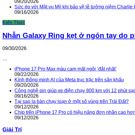
09/20/2026
Sức ép với Mật vụ Mỹ khi bảo vệ lễ tưởng niệm Charlie 
09/16/2026
Kiến Thức
Nhẫn Galaxy Ring kẹt ở ngón tay do 
09/30/2026
…
iPhone 17 Pro Max màu cam mất ngôi ‘đắt nhất’
09/22/2026
Kính thông minh AI của Meta trục trặc trên sân khấu
09/20/2026
Công nghệ pin giúp xe điện chạy 800 km với 12 phút sạ
09/16/2026
Tại sao la bàn chạy loạn ở một số vùng trên Trái Đất?
09/12/2026
Chip trên iPhone 17 Pro có hiệu năng đơn nhân cao hơ
09/12/2026
Giải Trí