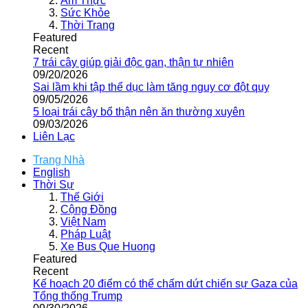
Ẩm Thực
Sức Khỏe
Thời Trang
Featured
Recent
7 trái cây giúp giải độc gan, thận tự nhiên
09/20/2026
Sai lầm khi tập thể dục làm tăng nguy cơ đột quỵ
09/05/2026
5 loại trái cây bổ thận nên ăn thường xuyên
09/03/2026
Liên Lạc
Trang Nhà
English
Thời Sự
Thế Giới
Cộng Đồng
Việt Nam
Pháp Luật
Xe Bus Que Huong
Featured
Recent
Kế hoạch 20 điểm có thể chấm dứt chiến sự Gaza của
Tổng thống Trump