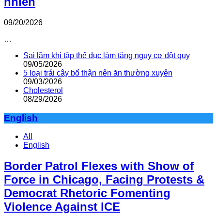
nhiên
09/20/2026
…
Sai lầm khi tập thể dục làm tăng nguy cơ đột quỵ
09/05/2026
5 loại trái cây bổ thận nên ăn thường xuyên
09/03/2026
Cholesterol
08/29/2026
English
All
English
Border Patrol Flexes with Show of
Force in Chicago, Facing Protests &
Democrat Rhetoric Fomenting
Violence Against ICE