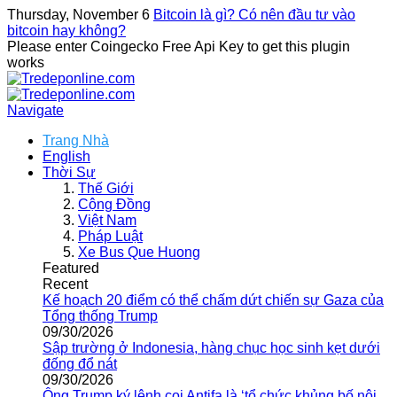
Thursday, November 6
Bitcoin là gì? Có nên đầu tư vào
bitcoin hay không?
Please enter Coingecko Free Api Key to get this plugin
works
Navigate
Trang Nhà
English
Thời Sự
Thế Giới
Cộng Đồng
Việt Nam
Pháp Luật
Xe Bus Que Huong
Featured
Recent
Kế hoạch 20 điểm có thể chấm dứt chiến sự Gaza của
Tổng thống Trump
09/30/2026
Sập trường ở Indonesia, hàng chục học sinh kẹt dưới
đống đổ nát
09/30/2026
Ông Trump ký lệnh coi Antifa là ‘tổ chức khủng bố nội