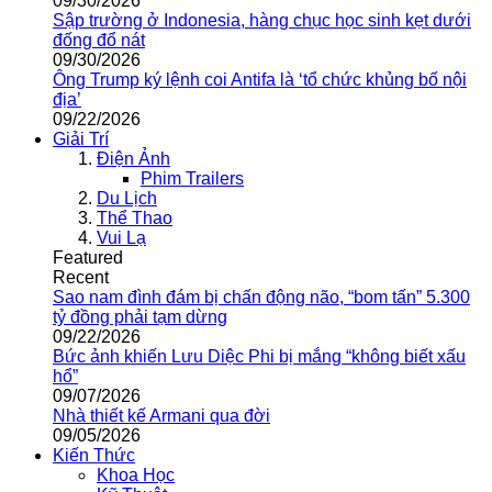
09/30/2026
Sập trường ở Indonesia, hàng chục học sinh kẹt dưới
đống đổ nát
09/30/2026
Ông Trump ký lệnh coi Antifa là ‘tổ chức khủng bố nội
địa’
09/22/2026
Giải Trí
Điện Ảnh
Phim Trailers
Du Lịch
Thể Thao
Vui Lạ
Featured
Recent
Sao nam đình đám bị chấn động não, “bom tấn” 5.300
tỷ đồng phải tạm dừng
09/22/2026
Bức ảnh khiến Lưu Diệc Phi bị mắng “không biết xấu
hổ”
09/07/2026
Nhà thiết kế Armani qua đời
09/05/2026
Kiến Thức
Khoa Học