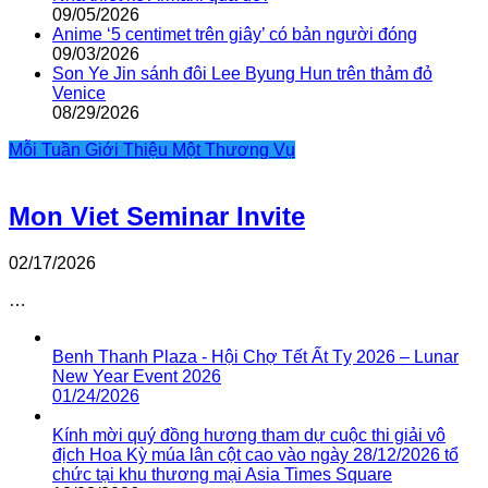
09/05/2026
Anime ‘5 centimet trên giây’ có bản người đóng
09/03/2026
Son Ye Jin sánh đôi Lee Byung Hun trên thảm đỏ
Venice
08/29/2026
Mỗi Tuần Giới Thiệu Một Thương Vụ
Mon Viet Seminar Invite
02/17/2026
…
Benh Thanh Plaza - Hội Chợ Tết Ất Tỵ 2026 – Lunar
New Year Event 2026
01/24/2026
Kính mời quý đồng hương tham dự cuộc thi giải vô
địch Hoa Kỳ múa lân cột cao vào ngày 28/12/2026 tổ
chức tại khu thương mại Asia Times Square