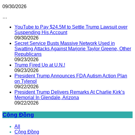
09/30/2026
…
YouTube to Pay $24.5M to Settle Trump Lawsuit over
Suspending His Account
09/30/2026
Secret Service Busts Massive Network Used in
Swatting Attacks Against Marjorie Taylor Greene, Other
Republicans
09/23/2026
Trump Fired Up at U.N.!
09/23/2026
President Trump Announces FDA Autism Action Plan
on Tylenol
09/22/2026
President Trump Delivers Remarks At Charlie Kirk’s
Memorial In Glendale, Arizona
09/22/2026
Cộng Đồng
All
Cộng Đồng