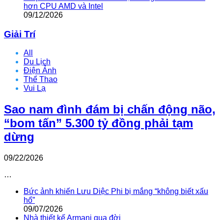
hơn CPU AMD và Intel
09/12/2026
Giải Trí
All
Du Lịch
Điện Ảnh
Thể Thao
Vui Lạ
Sao nam đình đám bị chấn động não,
“bom tấn” 5.300 tỷ đồng phải tạm
dừng
09/22/2026
…
Bức ảnh khiến Lưu Diệc Phi bị mắng “không biết xấu
hổ”
09/07/2026
Nhà thiết kế Armani qua đời