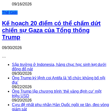
09/16/2026
Thế Giới
Kế hoạch 20 điểm có thể chấm dứt
chiến sự Gaza của Tổng thống
Trump
09/30/2026
…
Sập trường ở Indonesia, hàng chục học sinh kẹt dưới
đống đổ nát
09/30/2026
Ông Trump ký lệnh coi Antifa là ‘tổ chức khủng bố nội
địa’
09/22/2026
Ông Trump lập chương trình ‘thẻ vàng định cư’ một
triệu USD
09/20/2026
Cựu đệ nhất phu nhân Hàn Quốc ngồi xe lăn, đeo vòng
giám sát