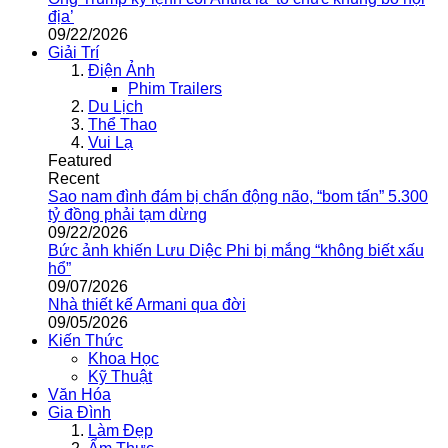
địa’
09/22/2026
Giải Trí
Điện Ảnh
Phim Trailers
Du Lịch
Thể Thao
Vui Lạ
Featured
Recent
Sao nam đình đám bị chấn động não, “bom tấn” 5.300
tỷ đồng phải tạm dừng
09/22/2026
Bức ảnh khiến Lưu Diệc Phi bị mắng “không biết xấu
hổ”
09/07/2026
Nhà thiết kế Armani qua đời
09/05/2026
Kiến Thức
Khoa Học
Kỹ Thuật
Văn Hóa
Gia Đình
Làm Đẹp