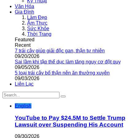
Kỹ Thuật
Văn Hóa
Gia Đình
Làm Đẹp
Ẩm Thực
Sức Khỏe
Thời Trang
Featured
Recent
7 trái cây giúp giải độc gan, thận tự nhiên
09/20/2026
Sai lầm khi tập thể dục làm tăng nguy cơ đột quỵ
09/05/2026
5 loại trái cây bổ thận nên ăn thường xuyên
09/03/2026
Liên Lạc
English
YouTube to Pay $24.5M to Settle Trump
Lawsuit over Suspending His Account
09/30/2026