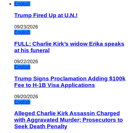
English
Trump Fired Up at U.N.!
09/23/2026
English
FULL: Charlie Kirk’s widow Erika speaks
at his funeral
09/22/2026
English
Trump Signs Proclamation Adding $100k
Fee to H-1B Visa Applications
09/20/2026
English
Alleged Charlie Kirk Assassin Charged
with Aggravated Murder; Prosecutors to
Seek Death Penalty