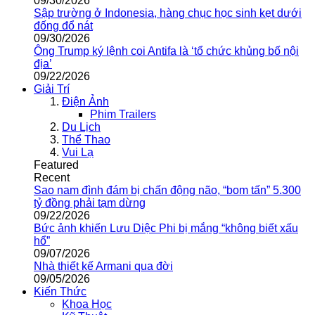
09/30/2026
Sập trường ở Indonesia, hàng chục học sinh kẹt dưới
đống đổ nát
09/30/2026
Ông Trump ký lệnh coi Antifa là ‘tổ chức khủng bố nội
địa’
09/22/2026
Giải Trí
Điện Ảnh
Phim Trailers
Du Lịch
Thể Thao
Vui Lạ
Featured
Recent
Sao nam đình đám bị chấn động não, “bom tấn” 5.300
tỷ đồng phải tạm dừng
09/22/2026
Bức ảnh khiến Lưu Diệc Phi bị mắng “không biết xấu
hổ”
09/07/2026
Nhà thiết kế Armani qua đời
09/05/2026
Kiến Thức
Khoa Học