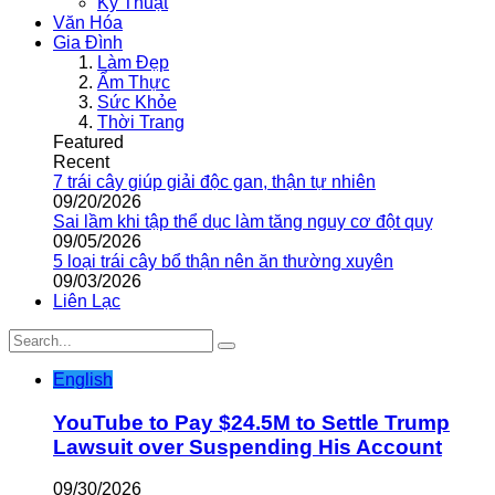
Kỹ Thuật
Văn Hóa
Gia Đình
Làm Đẹp
Ẩm Thực
Sức Khỏe
Thời Trang
Featured
Recent
7 trái cây giúp giải độc gan, thận tự nhiên
09/20/2026
Sai lầm khi tập thể dục làm tăng nguy cơ đột quỵ
09/05/2026
5 loại trái cây bổ thận nên ăn thường xuyên
09/03/2026
Liên Lạc
English
YouTube to Pay $24.5M to Settle Trump
Lawsuit over Suspending His Account
09/30/2026