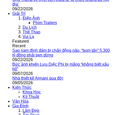
địa’
09/22/2026
Giải Trí
Điện Ảnh
Phim Trailers
Du Lịch
Thể Thao
Vui Lạ
Featured
Recent
Sao nam đình đám bị chấn động não, “bom tấn” 5.300
tỷ đồng phải tạm dừng
09/22/2026
Bức ảnh khiến Lưu Diệc Phi bị mắng “không biết xấu
hổ”
09/07/2026
Nhà thiết kế Armani qua đời
09/05/2026
Kiến Thức
Khoa Học
Kỹ Thuật
Văn Hóa
Gia Đình
Làm Đẹp