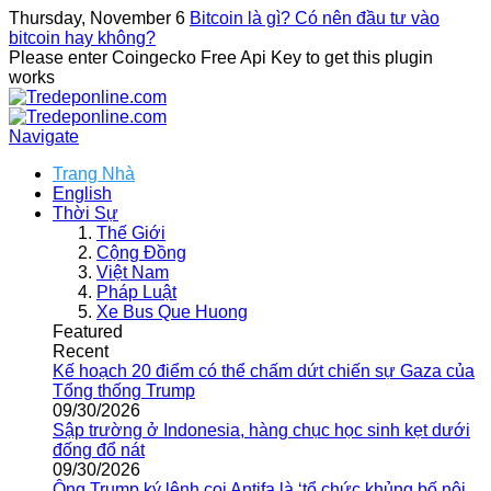
Thursday, November 6
Bitcoin là gì? Có nên đầu tư vào
bitcoin hay không?
Please enter Coingecko Free Api Key to get this plugin
works
Navigate
Trang Nhà
English
Thời Sự
Thế Giới
Cộng Đồng
Việt Nam
Pháp Luật
Xe Bus Que Huong
Featured
Recent
Kế hoạch 20 điểm có thể chấm dứt chiến sự Gaza của
Tổng thống Trump
09/30/2026
Sập trường ở Indonesia, hàng chục học sinh kẹt dưới
đống đổ nát
09/30/2026
Ông Trump ký lệnh coi Antifa là ‘tổ chức khủng bố nội