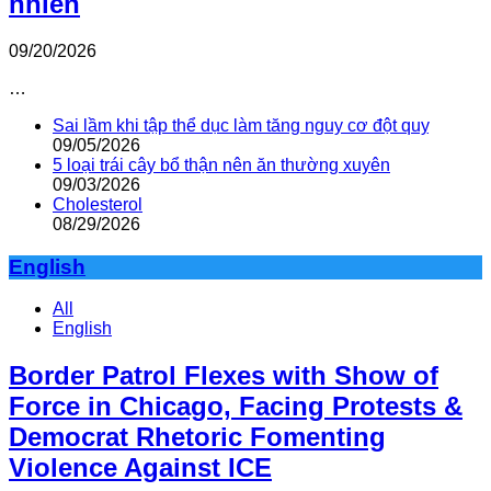
nhiên
09/20/2026
…
Sai lầm khi tập thể dục làm tăng nguy cơ đột quỵ
09/05/2026
5 loại trái cây bổ thận nên ăn thường xuyên
09/03/2026
Cholesterol
08/29/2026
English
All
English
Border Patrol Flexes with Show of
Force in Chicago, Facing Protests &
Democrat Rhetoric Fomenting
Violence Against ICE