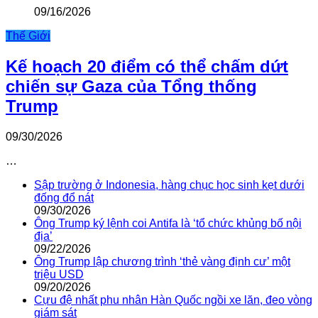
09/16/2026
Thế Giới
Kế hoạch 20 điểm có thể chấm dứt
chiến sự Gaza của Tổng thống
Trump
09/30/2026
…
Sập trường ở Indonesia, hàng chục học sinh kẹt dưới
đống đổ nát
09/30/2026
Ông Trump ký lệnh coi Antifa là ‘tổ chức khủng bố nội
địa’
09/22/2026
Ông Trump lập chương trình ‘thẻ vàng định cư’ một
triệu USD
09/20/2026
Cựu đệ nhất phu nhân Hàn Quốc ngồi xe lăn, đeo vòng
giám sát