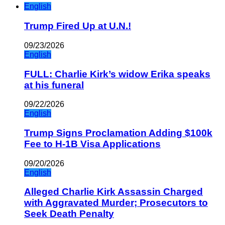
English
Trump Fired Up at U.N.!
09/23/2026
English
FULL: Charlie Kirk’s widow Erika speaks
at his funeral
09/22/2026
English
Trump Signs Proclamation Adding $100k
Fee to H-1B Visa Applications
09/20/2026
English
Alleged Charlie Kirk Assassin Charged
with Aggravated Murder; Prosecutors to
Seek Death Penalty