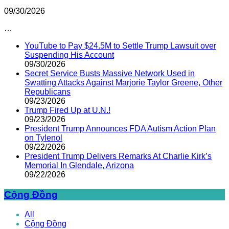
09/30/2026
…
YouTube to Pay $24.5M to Settle Trump Lawsuit over
Suspending His Account
09/30/2026
Secret Service Busts Massive Network Used in
Swatting Attacks Against Marjorie Taylor Greene, Other
Republicans
09/23/2026
Trump Fired Up at U.N.!
09/23/2026
President Trump Announces FDA Autism Action Plan
on Tylenol
09/22/2026
President Trump Delivers Remarks At Charlie Kirk’s
Memorial In Glendale, Arizona
09/22/2026
Cộng Đồng
All
Cộng Đồng