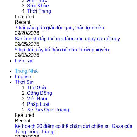
Ẩm Thực
Sức Khỏe
Thời Trang
Featured
Recent
7 trái cây giúp giải độc gan, thận tự nhiên
09/20/2026
Sai lầm khi tập thể dục làm tăng nguy cơ đột quỵ
09/05/2026
5 loại trái cây bổ thận nên ăn thường xuyên
09/03/2026
Liên Lạc
Trang Nhà
English
Thời Sự
Thế Giới
Cộng Đồng
Việt Nam
Pháp Luật
Xe Bus Que Huong
Featured
Recent
Kế hoạch 20 điểm có thể chấm dứt chiến sự Gaza của
Tổng thống Trump