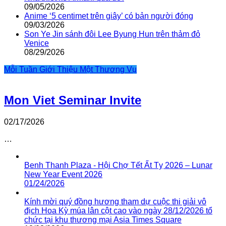
09/05/2026
Anime ‘5 centimet trên giây’ có bản người đóng
09/03/2026
Son Ye Jin sánh đôi Lee Byung Hun trên thảm đỏ
Venice
08/29/2026
Mỗi Tuần Giới Thiệu Một Thương Vụ
Mon Viet Seminar Invite
02/17/2026
…
Benh Thanh Plaza - Hội Chợ Tết Ất Tỵ 2026 – Lunar
New Year Event 2026
01/24/2026
Kính mời quý đồng hương tham dự cuộc thi giải vô
địch Hoa Kỳ múa lân cột cao vào ngày 28/12/2026 tổ
chức tại khu thương mại Asia Times Square