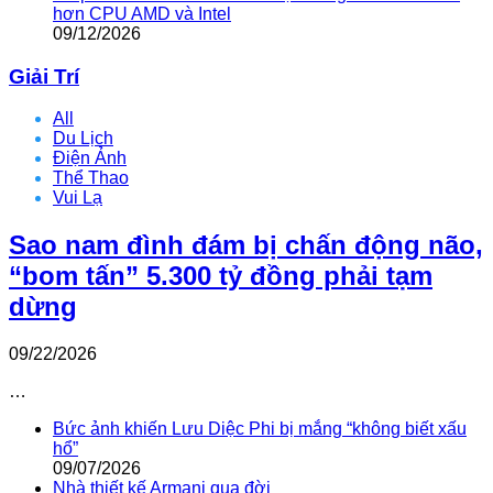
hơn CPU AMD và Intel
09/12/2026
Giải Trí
All
Du Lịch
Điện Ảnh
Thể Thao
Vui Lạ
Sao nam đình đám bị chấn động não,
“bom tấn” 5.300 tỷ đồng phải tạm
dừng
09/22/2026
…
Bức ảnh khiến Lưu Diệc Phi bị mắng “không biết xấu
hổ”
09/07/2026
Nhà thiết kế Armani qua đời