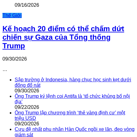
09/16/2026
Thế Giới
Kế hoạch 20 điểm có thể chấm dứt
chiến sự Gaza của Tổng thống
Trump
09/30/2026
…
Sập trường ở Indonesia, hàng chục học sinh kẹt dưới
đống đổ nát
09/30/2026
Ông Trump ký lệnh coi Antifa là ‘tổ chức khủng bố nội
địa’
09/22/2026
Ông Trump lập chương trình ‘thẻ vàng định cư’ một
triệu USD
09/20/2026
Cựu đệ nhất phu nhân Hàn Quốc ngồi xe lăn, đeo vòng
giám sát