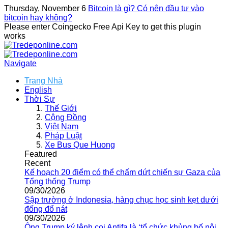
Thursday, November 6
Bitcoin là gì? Có nên đầu tư vào
bitcoin hay không?
Please enter Coingecko Free Api Key to get this plugin
works
Navigate
Trang Nhà
English
Thời Sự
Thế Giới
Cộng Đồng
Việt Nam
Pháp Luật
Xe Bus Que Huong
Featured
Recent
Kế hoạch 20 điểm có thể chấm dứt chiến sự Gaza của
Tổng thống Trump
09/30/2026
Sập trường ở Indonesia, hàng chục học sinh kẹt dưới
đống đổ nát
09/30/2026
Ông Trump ký lệnh coi Antifa là ‘tổ chức khủng bố nội