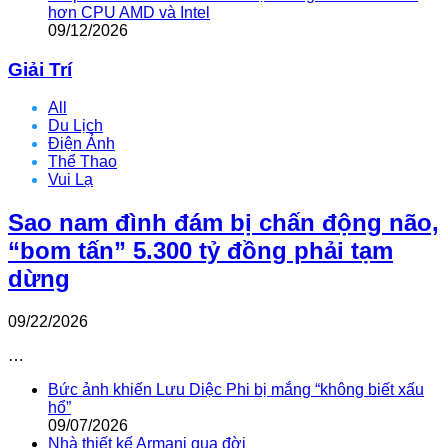
hơn CPU AMD và Intel
09/12/2026
Giải Trí
All
Du Lịch
Điện Ảnh
Thể Thao
Vui Lạ
Sao nam đình đám bị chấn động não,
“bom tấn” 5.300 tỷ đồng phải tạm
dừng
09/22/2026
…
Bức ảnh khiến Lưu Diệc Phi bị mắng “không biết xấu
hổ”
09/07/2026
Nhà thiết kế Armani qua đời