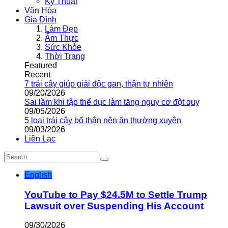
Kỹ Thuật
Văn Hóa
Gia Đình
Làm Đẹp
Ẩm Thực
Sức Khỏe
Thời Trang
Featured
Recent
7 trái cây giúp giải độc gan, thận tự nhiên
09/20/2026
Sai lầm khi tập thể dục làm tăng nguy cơ đột quỵ
09/05/2026
5 loại trái cây bổ thận nên ăn thường xuyên
09/03/2026
Liên Lạc
English
YouTube to Pay $24.5M to Settle Trump
Lawsuit over Suspending His Account
09/30/2026