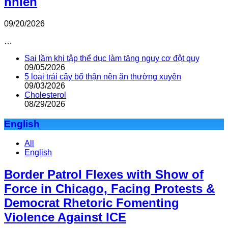
nhiên
09/20/2026
…
Sai lầm khi tập thể dục làm tăng nguy cơ đột quỵ
09/05/2026
5 loại trái cây bổ thận nên ăn thường xuyên
09/03/2026
Cholesterol
08/29/2026
English
All
English
Border Patrol Flexes with Show of
Force in Chicago, Facing Protests &
Democrat Rhetoric Fomenting
Violence Against ICE