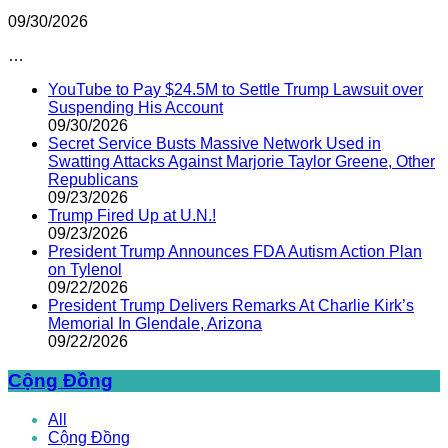
09/30/2026
…
YouTube to Pay $24.5M to Settle Trump Lawsuit over
Suspending His Account
09/30/2026
Secret Service Busts Massive Network Used in
Swatting Attacks Against Marjorie Taylor Greene, Other
Republicans
09/23/2026
Trump Fired Up at U.N.!
09/23/2026
President Trump Announces FDA Autism Action Plan
on Tylenol
09/22/2026
President Trump Delivers Remarks At Charlie Kirk’s
Memorial In Glendale, Arizona
09/22/2026
Cộng Đồng
All
Cộng Đồng