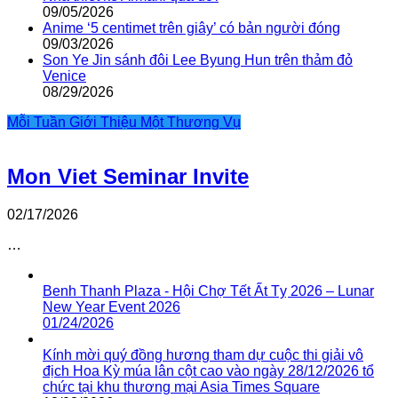
09/05/2026
Anime ‘5 centimet trên giây’ có bản người đóng
09/03/2026
Son Ye Jin sánh đôi Lee Byung Hun trên thảm đỏ
Venice
08/29/2026
Mỗi Tuần Giới Thiệu Một Thương Vụ
Mon Viet Seminar Invite
02/17/2026
…
Benh Thanh Plaza - Hội Chợ Tết Ất Tỵ 2026 – Lunar
New Year Event 2026
01/24/2026
Kính mời quý đồng hương tham dự cuộc thi giải vô
địch Hoa Kỳ múa lân cột cao vào ngày 28/12/2026 tổ
chức tại khu thương mại Asia Times Square