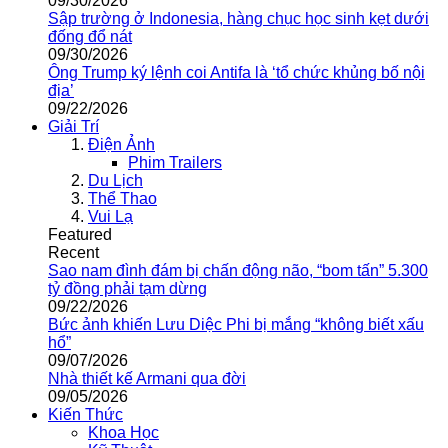
09/30/2026
Sập trường ở Indonesia, hàng chục học sinh kẹt dưới
đống đổ nát
09/30/2026
Ông Trump ký lệnh coi Antifa là ‘tổ chức khủng bố nội
địa’
09/22/2026
Giải Trí
Điện Ảnh
Phim Trailers
Du Lịch
Thể Thao
Vui Lạ
Featured
Recent
Sao nam đình đám bị chấn động não, “bom tấn” 5.300
tỷ đồng phải tạm dừng
09/22/2026
Bức ảnh khiến Lưu Diệc Phi bị mắng “không biết xấu
hổ”
09/07/2026
Nhà thiết kế Armani qua đời
09/05/2026
Kiến Thức
Khoa Học