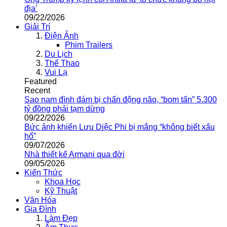
địa’
09/22/2026
Giải Trí
Điện Ảnh
Phim Trailers
Du Lịch
Thể Thao
Vui Lạ
Featured
Recent
Sao nam đình đám bị chấn động não, “bom tấn” 5.300
tỷ đồng phải tạm dừng
09/22/2026
Bức ảnh khiến Lưu Diệc Phi bị mắng “không biết xấu
hổ”
09/07/2026
Nhà thiết kế Armani qua đời
09/05/2026
Kiến Thức
Khoa Học
Kỹ Thuật
Văn Hóa
Gia Đình
Làm Đẹp