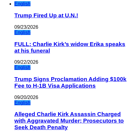
English
Trump Fired Up at U.N.!
09/23/2026
English
FULL: Charlie Kirk’s widow Erika speaks
at his funeral
09/22/2026
English
Trump Signs Proclamation Adding $100k
Fee to H-1B Visa Applications
09/20/2026
English
Alleged Charlie Kirk Assassin Charged
with Aggravated Murder; Prosecutors to
Seek Death Penalty