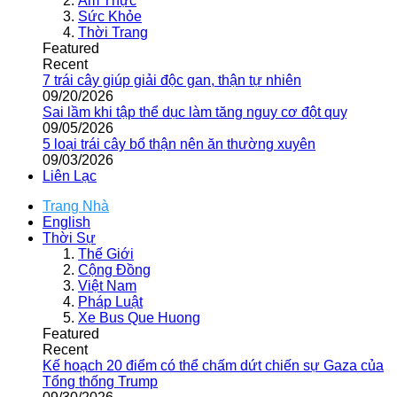
Ẩm Thực
Sức Khỏe
Thời Trang
Featured
Recent
7 trái cây giúp giải độc gan, thận tự nhiên
09/20/2026
Sai lầm khi tập thể dục làm tăng nguy cơ đột quỵ
09/05/2026
5 loại trái cây bổ thận nên ăn thường xuyên
09/03/2026
Liên Lạc
Trang Nhà
English
Thời Sự
Thế Giới
Cộng Đồng
Việt Nam
Pháp Luật
Xe Bus Que Huong
Featured
Recent
Kế hoạch 20 điểm có thể chấm dứt chiến sự Gaza của
Tổng thống Trump