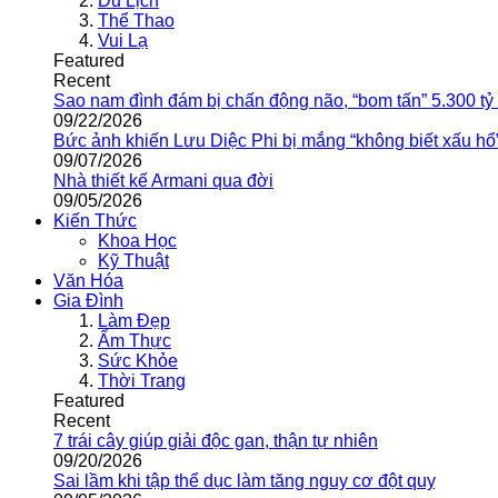
Du Lịch
Thể Thao
Vui Lạ
Featured
Recent
Sao nam đình đám bị chấn động não, “bom tấn” 5.300 tỷ
09/22/2026
Bức ảnh khiến Lưu Diệc Phi bị mắng “không biết xấu hổ
09/07/2026
Nhà thiết kế Armani qua đời
09/05/2026
Kiến Thức
Khoa Học
Kỹ Thuật
Văn Hóa
Gia Đình
Làm Đẹp
Ẩm Thực
Sức Khỏe
Thời Trang
Featured
Recent
7 trái cây giúp giải độc gan, thận tự nhiên
09/20/2026
Sai lầm khi tập thể dục làm tăng nguy cơ đột quỵ