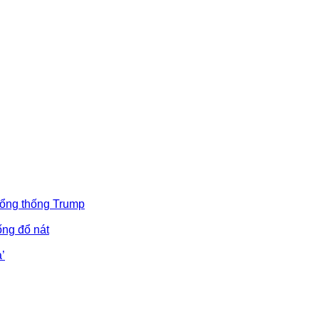
Tổng thống Trump
ống đổ nát
’