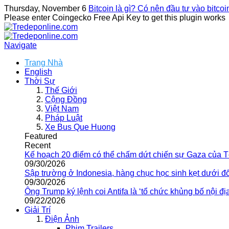
Thursday, November 6
Bitcoin là gì? Có nên đầu tư vào bitco
Please enter Coingecko Free Api Key to get this plugin works
Navigate
Trang Nhà
English
Thời Sự
Thế Giới
Cộng Đồng
Việt Nam
Pháp Luật
Xe Bus Que Huong
Featured
Recent
Kế hoạch 20 điểm có thể chấm dứt chiến sự Gaza của 
09/30/2026
Sập trường ở Indonesia, hàng chục học sinh kẹt dưới đ
09/30/2026
Ông Trump ký lệnh coi Antifa là ‘tổ chức khủng bố nội địa
09/22/2026
Giải Trí
Điện Ảnh
Phim Trailers