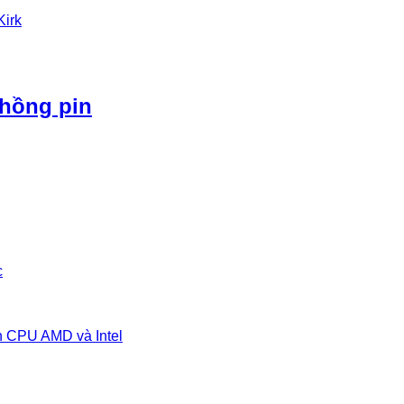
Kirk
phồng pin
c
n CPU AMD và Intel