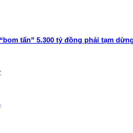
“bom tấn” 5.300 tỷ đồng phải tạm dừn
”
e