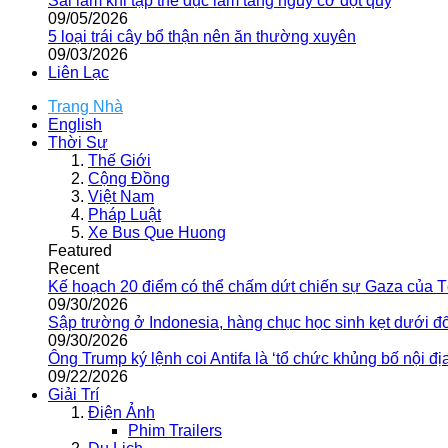
Sai lầm khi tập thể dục làm tăng nguy cơ đột quỵ
09/05/2026
5 loại trái cây bổ thận nên ăn thường xuyên
09/03/2026
Liên Lạc
Trang Nhà
English
Thời Sự
Thế Giới
Cộng Đồng
Việt Nam
Pháp Luật
Xe Bus Que Huong
Featured
Recent
Kế hoạch 20 điểm có thể chấm dứt chiến sự Gaza của 
09/30/2026
Sập trường ở Indonesia, hàng chục học sinh kẹt dưới đ
09/30/2026
Ông Trump ký lệnh coi Antifa là ‘tổ chức khủng bố nội địa
09/22/2026
Giải Trí
Điện Ảnh
Phim Trailers