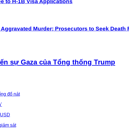
 to H-1B Visa Applications
h Aggravated Murder; Prosecutors to Seek Death 
iến sự Gaza của Tổng thống Trump
ống đổ nát
’
u USD
giám sát