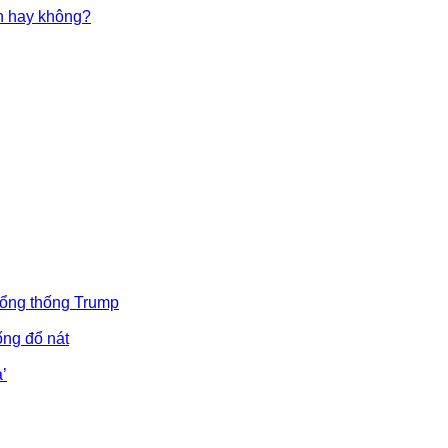
in hay không?
Tổng thống Trump
ống đổ nát
’