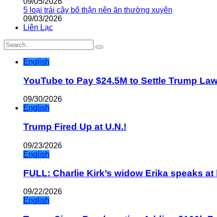
09/05/2026
5 loại trái cây bổ thận nên ăn thường xuyên
09/03/2026
Liên Lạc
English
YouTube to Pay $24.5M to Settle Trump La
09/30/2026
English
Trump Fired Up at U.N.!
09/23/2026
English
FULL: Charlie Kirk’s widow Erika speaks at 
09/22/2026
English