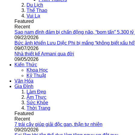
Du Lịch
Thể Thao
Vui Lạ
Featured
Recent
Sao nam đình đám bị chấn động não, “bom tấn” 5.300 tỷ
09/22/2026
Bức ảnh khiến Lưu Diệc Phi bị mắng “không biết xấu hổ
09/07/2026
Nhà thiết kế Armani qua đời
09/05/2026
Kiến Thức
Khoa Học
Kỹ Thuật
Văn Hóa
Gia Đình
Làm Đẹp
Ẩm Thực
Sức Khỏe
Thời Trang
Featured
Recent
7 trái cây giúp giải độc gan, thận tự nhiên
09/20/2026