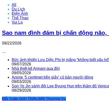
All
Du Lịch
Điện Ảnh
Thể Thao
Vui Lạ
Sao nam đình đám bị chấn động não, 
09/22/2026
…
Bức ảnh khiến Lưu Diệc Phi bị mắng “không biết xấu hổ
09/07/2026
Nhà thiết kế Armani qua đời
09/05/2026
Anime ‘5 centimet trên giây’ có bản người đóng
09/03/2026
Son Ye Jin sánh đôi Lee Byung Hun trên thảm đỏ Venic
08/29/2026
Mỗi Tuần Giới Thiệu Một Thương Vụ