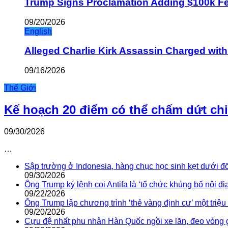
Trump Signs Proclamation Adding $100k Fee
09/20/2026
English
Alleged Charlie Kirk Assassin Charged wit
09/16/2026
Thế Giới
Kế hoạch 20 điểm có thể chấm dứt ch
09/30/2026
…
Sập trường ở Indonesia, hàng chục học sinh kẹt dưới đ
09/30/2026
Ông Trump ký lệnh coi Antifa là ‘tổ chức khủng bố nội địa
09/22/2026
Ông Trump lập chương trình ‘thẻ vàng định cư’ một triệ
09/20/2026
Cựu đệ nhất phu nhân Hàn Quốc ngồi xe lăn, đeo vòng 