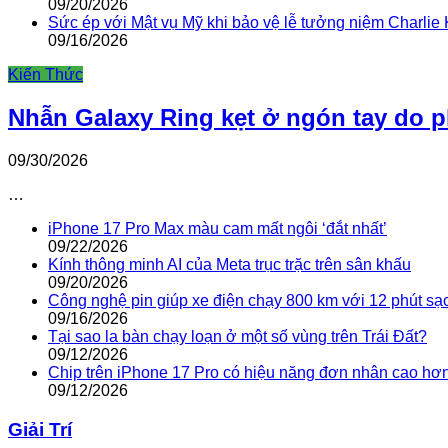
09/20/2026
Sức ép với Mật vụ Mỹ khi bảo vệ lễ tưởng niệm Charlie 
09/16/2026
Kiến Thức
Nhẫn Galaxy Ring kẹt ở ngón tay do 
09/30/2026
…
iPhone 17 Pro Max màu cam mất ngôi ‘đắt nhất’
09/22/2026
Kính thông minh AI của Meta trục trặc trên sân khấu
09/20/2026
Công nghệ pin giúp xe điện chạy 800 km với 12 phút sạ
09/16/2026
Tại sao la bàn chạy loạn ở một số vùng trên Trái Đất?
09/12/2026
Chip trên iPhone 17 Pro có hiệu năng đơn nhân cao hơ
09/12/2026
Giải Trí