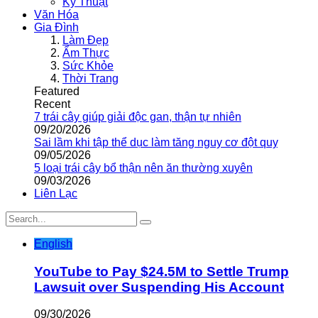
Kỹ Thuật
Văn Hóa
Gia Đình
Làm Đẹp
Ẩm Thực
Sức Khỏe
Thời Trang
Featured
Recent
7 trái cây giúp giải độc gan, thận tự nhiên
09/20/2026
Sai lầm khi tập thể dục làm tăng nguy cơ đột quỵ
09/05/2026
5 loại trái cây bổ thận nên ăn thường xuyên
09/03/2026
Liên Lạc
English
YouTube to Pay $24.5M to Settle Trump
Lawsuit over Suspending His Account
09/30/2026