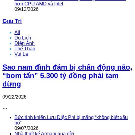
hơn CPU AMD và Intel
09/12/2026
Giải Trí
All
Du Lịch
Điện Ảnh
Thể Thao
Vui Lạ
Sao nam đình đám bị chấn động não,
“bom tấn” 5.300 tỷ đồng phải tạm
dừng
09/22/2026
…
Bức ảnh khiến Lưu Diệc Phi bị mắng “không biết xấu
hổ”
09/07/2026
Nhà thiết kế Armani qua đời