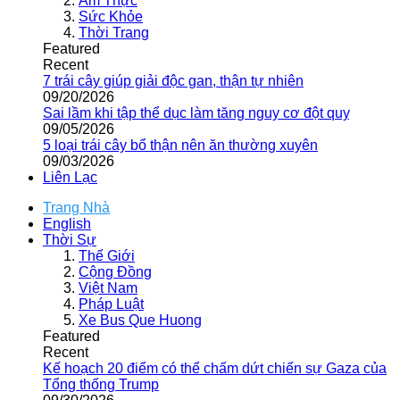
Ẩm Thực
Sức Khỏe
Thời Trang
Featured
Recent
7 trái cây giúp giải độc gan, thận tự nhiên
09/20/2026
Sai lầm khi tập thể dục làm tăng nguy cơ đột quỵ
09/05/2026
5 loại trái cây bổ thận nên ăn thường xuyên
09/03/2026
Liên Lạc
Trang Nhà
English
Thời Sự
Thế Giới
Cộng Đồng
Việt Nam
Pháp Luật
Xe Bus Que Huong
Featured
Recent
Kế hoạch 20 điểm có thể chấm dứt chiến sự Gaza của
Tổng thống Trump