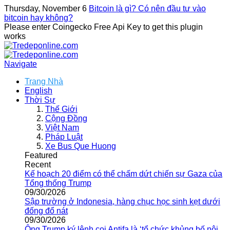
Thursday, November 6
Bitcoin là gì? Có nên đầu tư vào
bitcoin hay không?
Please enter Coingecko Free Api Key to get this plugin
works
Navigate
Trang Nhà
English
Thời Sự
Thế Giới
Cộng Đồng
Việt Nam
Pháp Luật
Xe Bus Que Huong
Featured
Recent
Kế hoạch 20 điểm có thể chấm dứt chiến sự Gaza của
Tổng thống Trump
09/30/2026
Sập trường ở Indonesia, hàng chục học sinh kẹt dưới
đống đổ nát
09/30/2026
Ông Trump ký lệnh coi Antifa là ‘tổ chức khủng bố nội