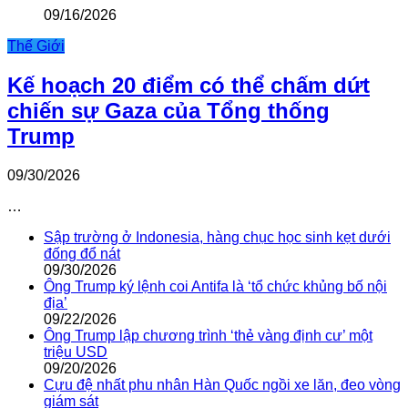
09/16/2026
Thế Giới
Kế hoạch 20 điểm có thể chấm dứt
chiến sự Gaza của Tổng thống
Trump
09/30/2026
…
Sập trường ở Indonesia, hàng chục học sinh kẹt dưới
đống đổ nát
09/30/2026
Ông Trump ký lệnh coi Antifa là ‘tổ chức khủng bố nội
địa’
09/22/2026
Ông Trump lập chương trình ‘thẻ vàng định cư’ một
triệu USD
09/20/2026
Cựu đệ nhất phu nhân Hàn Quốc ngồi xe lăn, đeo vòng
giám sát