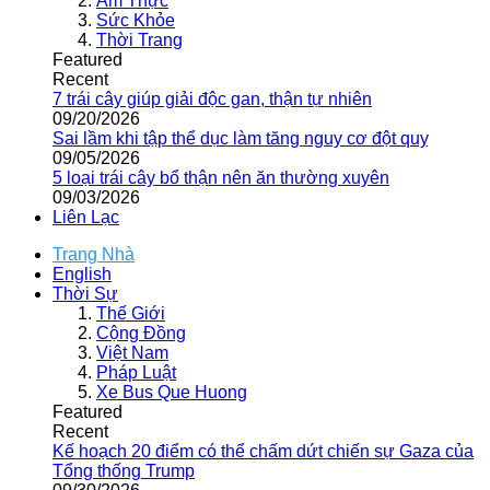
Ẩm Thực
Sức Khỏe
Thời Trang
Featured
Recent
7 trái cây giúp giải độc gan, thận tự nhiên
09/20/2026
Sai lầm khi tập thể dục làm tăng nguy cơ đột quỵ
09/05/2026
5 loại trái cây bổ thận nên ăn thường xuyên
09/03/2026
Liên Lạc
Trang Nhà
English
Thời Sự
Thế Giới
Cộng Đồng
Việt Nam
Pháp Luật
Xe Bus Que Huong
Featured
Recent
Kế hoạch 20 điểm có thể chấm dứt chiến sự Gaza của
Tổng thống Trump