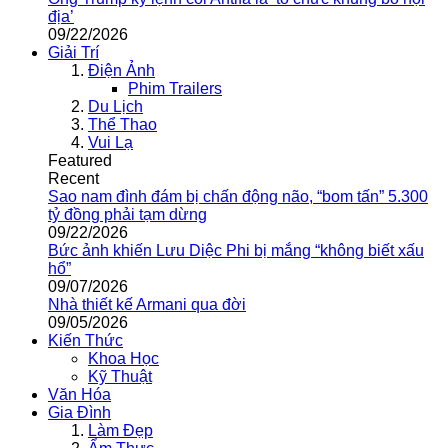
địa’
09/22/2026
Giải Trí
Điện Ảnh
Phim Trailers
Du Lịch
Thể Thao
Vui Lạ
Featured
Recent
Sao nam đình đám bị chấn động não, “bom tấn” 5.300
tỷ đồng phải tạm dừng
09/22/2026
Bức ảnh khiến Lưu Diệc Phi bị mắng “không biết xấu
hổ”
09/07/2026
Nhà thiết kế Armani qua đời
09/05/2026
Kiến Thức
Khoa Học
Kỹ Thuật
Văn Hóa
Gia Đình
Làm Đẹp