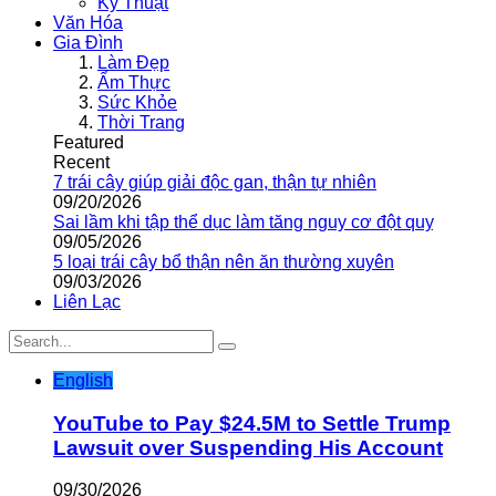
Kỹ Thuật
Văn Hóa
Gia Đình
Làm Đẹp
Ẩm Thực
Sức Khỏe
Thời Trang
Featured
Recent
7 trái cây giúp giải độc gan, thận tự nhiên
09/20/2026
Sai lầm khi tập thể dục làm tăng nguy cơ đột quỵ
09/05/2026
5 loại trái cây bổ thận nên ăn thường xuyên
09/03/2026
Liên Lạc
English
YouTube to Pay $24.5M to Settle Trump
Lawsuit over Suspending His Account
09/30/2026