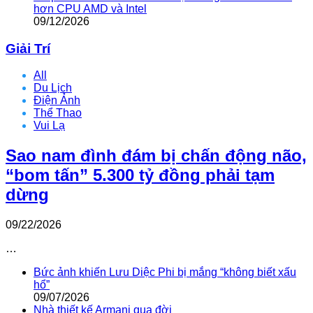
hơn CPU AMD và Intel
09/12/2026
Giải Trí
All
Du Lịch
Điện Ảnh
Thể Thao
Vui Lạ
Sao nam đình đám bị chấn động não,
“bom tấn” 5.300 tỷ đồng phải tạm
dừng
09/22/2026
…
Bức ảnh khiến Lưu Diệc Phi bị mắng “không biết xấu
hổ”
09/07/2026
Nhà thiết kế Armani qua đời