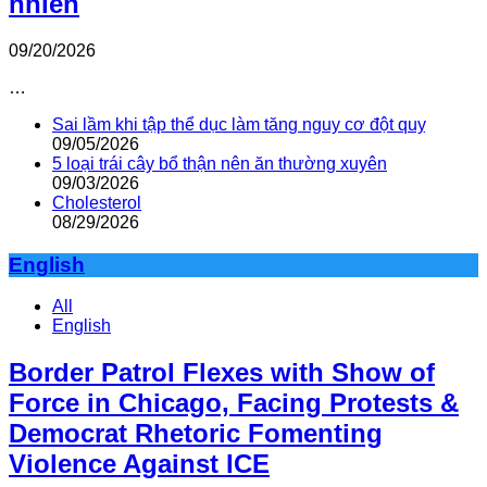
nhiên
09/20/2026
…
Sai lầm khi tập thể dục làm tăng nguy cơ đột quỵ
09/05/2026
5 loại trái cây bổ thận nên ăn thường xuyên
09/03/2026
Cholesterol
08/29/2026
English
All
English
Border Patrol Flexes with Show of
Force in Chicago, Facing Protests &
Democrat Rhetoric Fomenting
Violence Against ICE