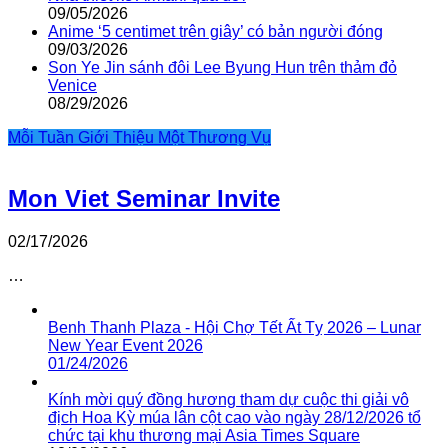
09/05/2026
Anime ‘5 centimet trên giây’ có bản người đóng
09/03/2026
Son Ye Jin sánh đôi Lee Byung Hun trên thảm đỏ
Venice
08/29/2026
Mỗi Tuần Giới Thiệu Một Thương Vụ
Mon Viet Seminar Invite
02/17/2026
…
Benh Thanh Plaza - Hội Chợ Tết Ất Tỵ 2026 – Lunar
New Year Event 2026
01/24/2026
Kính mời quý đồng hương tham dự cuộc thi giải vô
địch Hoa Kỳ múa lân cột cao vào ngày 28/12/2026 tổ
chức tại khu thương mại Asia Times Square