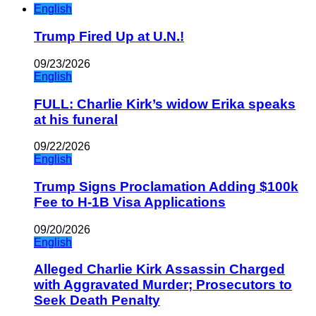
English
Trump Fired Up at U.N.!
09/23/2026
English
FULL: Charlie Kirk’s widow Erika speaks
at his funeral
09/22/2026
English
Trump Signs Proclamation Adding $100k
Fee to H-1B Visa Applications
09/20/2026
English
Alleged Charlie Kirk Assassin Charged
with Aggravated Murder; Prosecutors to
Seek Death Penalty