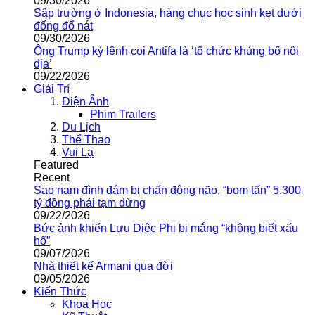
09/30/2026
Sập trường ở Indonesia, hàng chục học sinh kẹt dưới
đống đổ nát
09/30/2026
Ông Trump ký lệnh coi Antifa là ‘tổ chức khủng bố nội
địa’
09/22/2026
Giải Trí
Điện Ảnh
Phim Trailers
Du Lịch
Thể Thao
Vui Lạ
Featured
Recent
Sao nam đình đám bị chấn động não, “bom tấn” 5.300
tỷ đồng phải tạm dừng
09/22/2026
Bức ảnh khiến Lưu Diệc Phi bị mắng “không biết xấu
hổ”
09/07/2026
Nhà thiết kế Armani qua đời
09/05/2026
Kiến Thức
Khoa Học