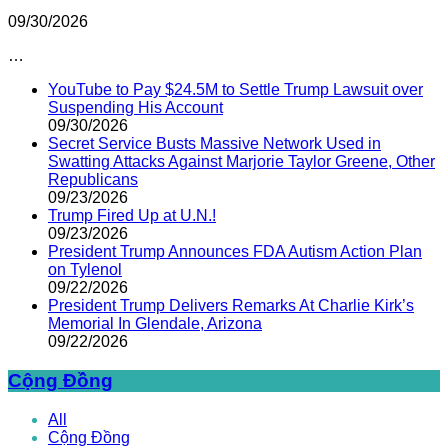
09/30/2026
…
YouTube to Pay $24.5M to Settle Trump Lawsuit over
Suspending His Account
09/30/2026
Secret Service Busts Massive Network Used in
Swatting Attacks Against Marjorie Taylor Greene, Other
Republicans
09/23/2026
Trump Fired Up at U.N.!
09/23/2026
President Trump Announces FDA Autism Action Plan
on Tylenol
09/22/2026
President Trump Delivers Remarks At Charlie Kirk’s
Memorial In Glendale, Arizona
09/22/2026
Cộng Đồng
All
Cộng Đồng