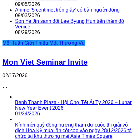
09/05/2026
Anime ‘5 centimet trên giây’ có bản người đóng
09/03/2026
Son Ye Jin sánh đôi Lee Byung Hun trên thảm đỏ
Venice
08/29/2026
Mỗi Tuần Giới Thiệu Một Thương Vụ
Mon Viet Seminar Invite
02/17/2026
…
Benh Thanh Plaza - Hội Chợ Tết Ất Tỵ 2026 – Lunar
New Year Event 2026
01/24/2026
Kính mời quý đồng hương tham dự cuộc thi giải vô
địch Hoa Kỳ múa lân cột cao vào ngày 28/12/2026 tổ
chức tại khu thương mại Asia Times Square