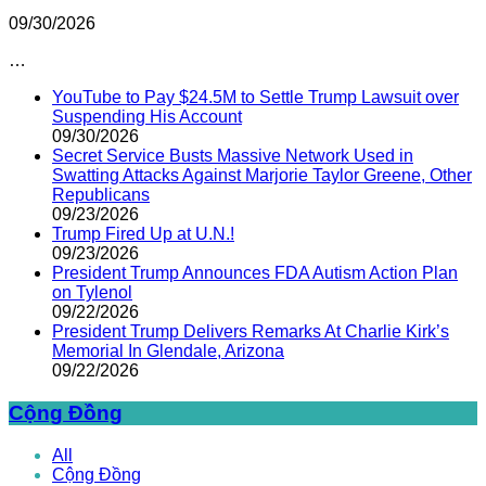
09/30/2026
…
YouTube to Pay $24.5M to Settle Trump Lawsuit over
Suspending His Account
09/30/2026
Secret Service Busts Massive Network Used in
Swatting Attacks Against Marjorie Taylor Greene, Other
Republicans
09/23/2026
Trump Fired Up at U.N.!
09/23/2026
President Trump Announces FDA Autism Action Plan
on Tylenol
09/22/2026
President Trump Delivers Remarks At Charlie Kirk’s
Memorial In Glendale, Arizona
09/22/2026
Cộng Đồng
All
Cộng Đồng