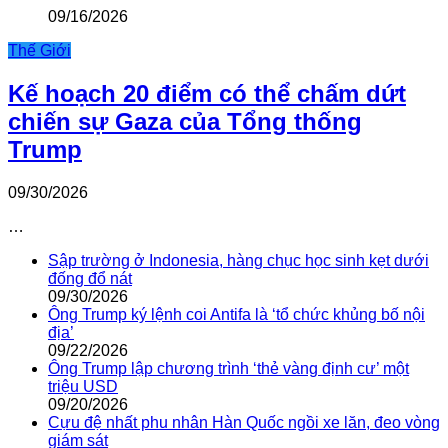
09/16/2026
Thế Giới
Kế hoạch 20 điểm có thể chấm dứt
chiến sự Gaza của Tổng thống
Trump
09/30/2026
…
Sập trường ở Indonesia, hàng chục học sinh kẹt dưới
đống đổ nát
09/30/2026
Ông Trump ký lệnh coi Antifa là ‘tổ chức khủng bố nội
địa’
09/22/2026
Ông Trump lập chương trình ‘thẻ vàng định cư’ một
triệu USD
09/20/2026
Cựu đệ nhất phu nhân Hàn Quốc ngồi xe lăn, đeo vòng
giám sát