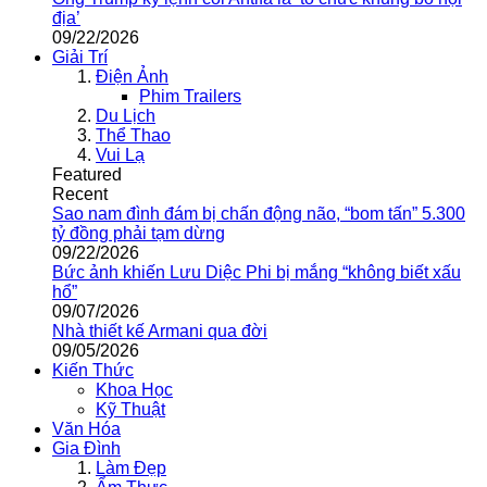
địa’
09/22/2026
Giải Trí
Điện Ảnh
Phim Trailers
Du Lịch
Thể Thao
Vui Lạ
Featured
Recent
Sao nam đình đám bị chấn động não, “bom tấn” 5.300
tỷ đồng phải tạm dừng
09/22/2026
Bức ảnh khiến Lưu Diệc Phi bị mắng “không biết xấu
hổ”
09/07/2026
Nhà thiết kế Armani qua đời
09/05/2026
Kiến Thức
Khoa Học
Kỹ Thuật
Văn Hóa
Gia Đình
Làm Đẹp