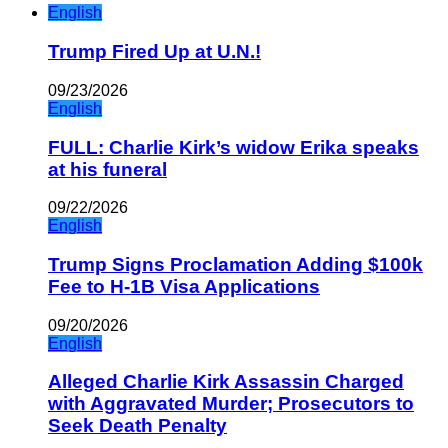
English
Trump Fired Up at U.N.!
09/23/2026
English
FULL: Charlie Kirk’s widow Erika speaks
at his funeral
09/22/2026
English
Trump Signs Proclamation Adding $100k
Fee to H-1B Visa Applications
09/20/2026
English
Alleged Charlie Kirk Assassin Charged
with Aggravated Murder; Prosecutors to
Seek Death Penalty