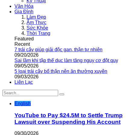
Kỹ Thuật
Văn Hóa
Gia Đình
Làm Đẹp
Ẩm Thực
Sức Khỏe
Thời Trang
Featured
Recent
7 trái cây giúp giải độc gan, thận tự nhiên
09/20/2026
Sai lầm khi tập thể dục làm tăng nguy cơ đột quỵ
09/05/2026
5 loại trái cây bổ thận nên ăn thường xuyên
09/03/2026
Liên Lạc
English
YouTube to Pay $24.5M to Settle Trump
Lawsuit over Suspending His Account
09/30/2026