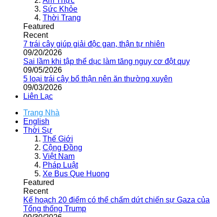
Ẩm Thực
Sức Khỏe
Thời Trang
Featured
Recent
7 trái cây giúp giải độc gan, thận tự nhiên
09/20/2026
Sai lầm khi tập thể dục làm tăng nguy cơ đột quỵ
09/05/2026
5 loại trái cây bổ thận nên ăn thường xuyên
09/03/2026
Liên Lạc
Trang Nhà
English
Thời Sự
Thế Giới
Cộng Đồng
Việt Nam
Pháp Luật
Xe Bus Que Huong
Featured
Recent
Kế hoạch 20 điểm có thể chấm dứt chiến sự Gaza của
Tổng thống Trump