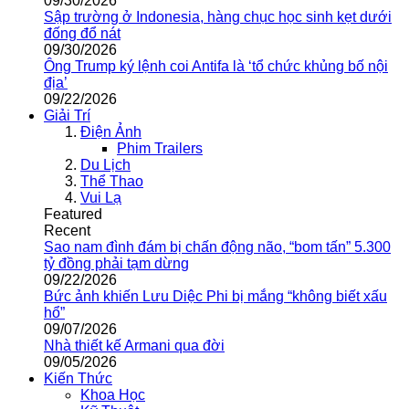
09/30/2026
Sập trường ở Indonesia, hàng chục học sinh kẹt dưới
đống đổ nát
09/30/2026
Ông Trump ký lệnh coi Antifa là ‘tổ chức khủng bố nội
địa’
09/22/2026
Giải Trí
Điện Ảnh
Phim Trailers
Du Lịch
Thể Thao
Vui Lạ
Featured
Recent
Sao nam đình đám bị chấn động não, “bom tấn” 5.300
tỷ đồng phải tạm dừng
09/22/2026
Bức ảnh khiến Lưu Diệc Phi bị mắng “không biết xấu
hổ”
09/07/2026
Nhà thiết kế Armani qua đời
09/05/2026
Kiến Thức
Khoa Học