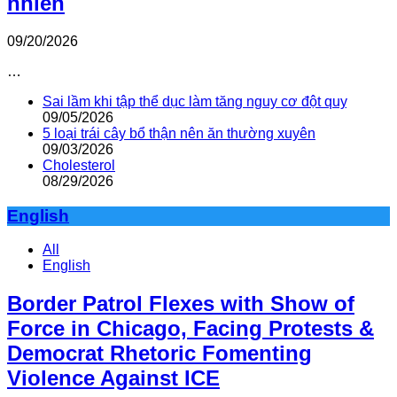
nhiên
09/20/2026
…
Sai lầm khi tập thể dục làm tăng nguy cơ đột quỵ
09/05/2026
5 loại trái cây bổ thận nên ăn thường xuyên
09/03/2026
Cholesterol
08/29/2026
English
All
English
Border Patrol Flexes with Show of
Force in Chicago, Facing Protests &
Democrat Rhetoric Fomenting
Violence Against ICE