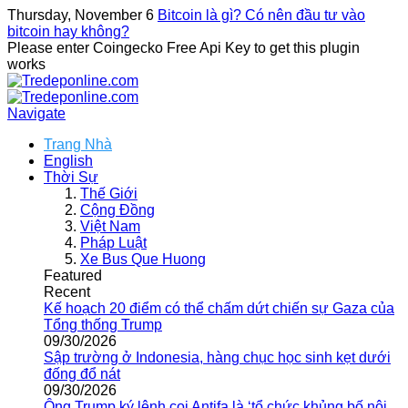
Thursday, November 6
Bitcoin là gì? Có nên đầu tư vào
bitcoin hay không?
Please enter Coingecko Free Api Key to get this plugin
works
Navigate
Trang Nhà
English
Thời Sự
Thế Giới
Cộng Đồng
Việt Nam
Pháp Luật
Xe Bus Que Huong
Featured
Recent
Kế hoạch 20 điểm có thể chấm dứt chiến sự Gaza của
Tổng thống Trump
09/30/2026
Sập trường ở Indonesia, hàng chục học sinh kẹt dưới
đống đổ nát
09/30/2026
Ông Trump ký lệnh coi Antifa là ‘tổ chức khủng bố nội