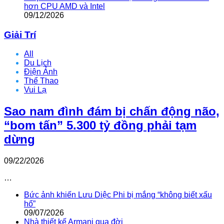
hơn CPU AMD và Intel
09/12/2026
Giải Trí
All
Du Lịch
Điện Ảnh
Thể Thao
Vui Lạ
Sao nam đình đám bị chấn động não,
“bom tấn” 5.300 tỷ đồng phải tạm
dừng
09/22/2026
…
Bức ảnh khiến Lưu Diệc Phi bị mắng “không biết xấu
hổ”
09/07/2026
Nhà thiết kế Armani qua đời