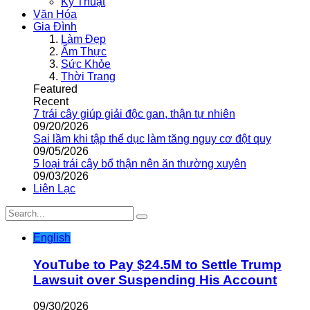
Kỹ Thuật
Văn Hóa
Gia Đình
Làm Đẹp
Ẩm Thực
Sức Khỏe
Thời Trang
Featured
Recent
7 trái cây giúp giải độc gan, thận tự nhiên
09/20/2026
Sai lầm khi tập thể dục làm tăng nguy cơ đột quỵ
09/05/2026
5 loại trái cây bổ thận nên ăn thường xuyên
09/03/2026
Liên Lạc
English
YouTube to Pay $24.5M to Settle Trump
Lawsuit over Suspending His Account
09/30/2026