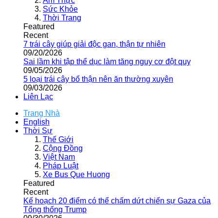
Ẩm Thực
Sức Khỏe
Thời Trang
Featured
Recent
7 trái cây giúp giải độc gan, thận tự nhiên
09/20/2026
Sai lầm khi tập thể dục làm tăng nguy cơ đột quỵ
09/05/2026
5 loại trái cây bổ thận nên ăn thường xuyên
09/03/2026
Liên Lạc
Trang Nhà
English
Thời Sự
Thế Giới
Cộng Đồng
Việt Nam
Pháp Luật
Xe Bus Que Huong
Featured
Recent
Kế hoạch 20 điểm có thể chấm dứt chiến sự Gaza của
Tổng thống Trump