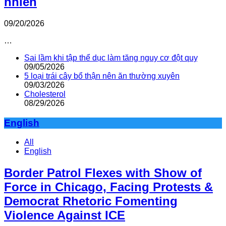
nhiên
09/20/2026
…
Sai lầm khi tập thể dục làm tăng nguy cơ đột quỵ
09/05/2026
5 loại trái cây bổ thận nên ăn thường xuyên
09/03/2026
Cholesterol
08/29/2026
English
All
English
Border Patrol Flexes with Show of
Force in Chicago, Facing Protests &
Democrat Rhetoric Fomenting
Violence Against ICE