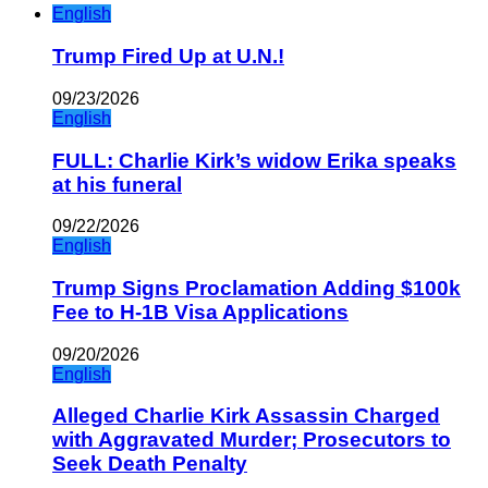
English
Trump Fired Up at U.N.!
09/23/2026
English
FULL: Charlie Kirk’s widow Erika speaks
at his funeral
09/22/2026
English
Trump Signs Proclamation Adding $100k
Fee to H-1B Visa Applications
09/20/2026
English
Alleged Charlie Kirk Assassin Charged
with Aggravated Murder; Prosecutors to
Seek Death Penalty