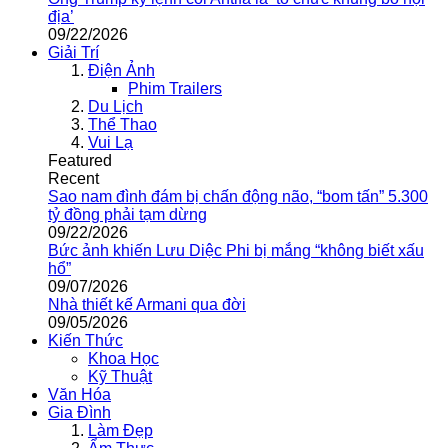
địa’
09/22/2026
Giải Trí
Điện Ảnh
Phim Trailers
Du Lịch
Thể Thao
Vui Lạ
Featured
Recent
Sao nam đình đám bị chấn động não, “bom tấn” 5.300
tỷ đồng phải tạm dừng
09/22/2026
Bức ảnh khiến Lưu Diệc Phi bị mắng “không biết xấu
hổ”
09/07/2026
Nhà thiết kế Armani qua đời
09/05/2026
Kiến Thức
Khoa Học
Kỹ Thuật
Văn Hóa
Gia Đình
Làm Đẹp