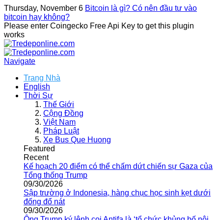
Thursday, November 6
Bitcoin là gì? Có nên đầu tư vào
bitcoin hay không?
Please enter Coingecko Free Api Key to get this plugin
works
Navigate
Trang Nhà
English
Thời Sự
Thế Giới
Cộng Đồng
Việt Nam
Pháp Luật
Xe Bus Que Huong
Featured
Recent
Kế hoạch 20 điểm có thể chấm dứt chiến sự Gaza của
Tổng thống Trump
09/30/2026
Sập trường ở Indonesia, hàng chục học sinh kẹt dưới
đống đổ nát
09/30/2026
Ông Trump ký lệnh coi Antifa là ‘tổ chức khủng bố nội