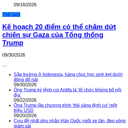
09/16/2026
Thế Giới
Kế hoạch 20 điểm có thể chấm dứt
chiến sự Gaza của Tổng thống
Trump
09/30/2026
…
Sập trường ở Indonesia, hàng chục học sinh kẹt dưới
đống đổ nát
09/30/2026
Ông Trump ký lệnh coi Antifa là ‘tổ chức khủng bố nội
địa’
09/22/2026
Ông Trump lập chương trình ‘thẻ vàng định cư’ một
triệu USD
09/20/2026
Cựu đệ nhất phu nhân Hàn Quốc ngồi xe lăn, đeo vòng
giám sát