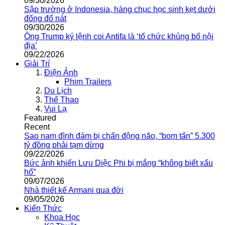
09/30/2026
Sập trường ở Indonesia, hàng chục học sinh kẹt dưới
đống đổ nát
09/30/2026
Ông Trump ký lệnh coi Antifa là ‘tổ chức khủng bố nội
địa’
09/22/2026
Giải Trí
Điện Ảnh
Phim Trailers
Du Lịch
Thể Thao
Vui Lạ
Featured
Recent
Sao nam đình đám bị chấn động não, “bom tấn” 5.300
tỷ đồng phải tạm dừng
09/22/2026
Bức ảnh khiến Lưu Diệc Phi bị mắng “không biết xấu
hổ”
09/07/2026
Nhà thiết kế Armani qua đời
09/05/2026
Kiến Thức
Khoa Học