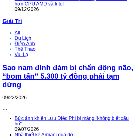
hơn CPU AMD và Intel
09/12/2026
Giải Trí
All
Du Lịch
Điện Ảnh
Thể Thao
Vui Lạ
Sao nam đình đám bị chấn động não,
“bom tấn” 5.300 tỷ đồng phải tạm
dừng
09/22/2026
…
Bức ảnh khiến Lưu Diệc Phi bị mắng “không biết xấu
hổ”
09/07/2026
Nhà thiết kế Armani qua đời