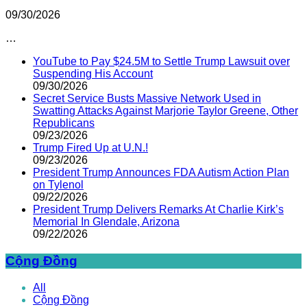
09/30/2026
…
YouTube to Pay $24.5M to Settle Trump Lawsuit over
Suspending His Account
09/30/2026
Secret Service Busts Massive Network Used in
Swatting Attacks Against Marjorie Taylor Greene, Other
Republicans
09/23/2026
Trump Fired Up at U.N.!
09/23/2026
President Trump Announces FDA Autism Action Plan
on Tylenol
09/22/2026
President Trump Delivers Remarks At Charlie Kirk’s
Memorial In Glendale, Arizona
09/22/2026
Cộng Đồng
All
Cộng Đồng