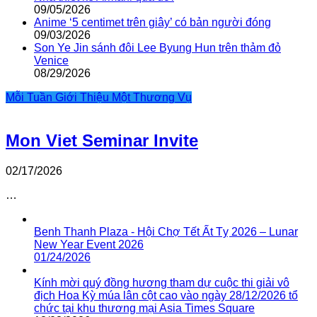
09/05/2026
Anime ‘5 centimet trên giây’ có bản người đóng
09/03/2026
Son Ye Jin sánh đôi Lee Byung Hun trên thảm đỏ
Venice
08/29/2026
Mỗi Tuần Giới Thiệu Một Thương Vụ
Mon Viet Seminar Invite
02/17/2026
…
Benh Thanh Plaza - Hội Chợ Tết Ất Tỵ 2026 – Lunar
New Year Event 2026
01/24/2026
Kính mời quý đồng hương tham dự cuộc thi giải vô
địch Hoa Kỳ múa lân cột cao vào ngày 28/12/2026 tổ
chức tại khu thương mại Asia Times Square