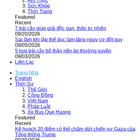
Ẩm Thực
Sức Khỏe
Thời Trang
Featured
Recent
7 trái cây giúp giải độc gan, thận tự nhiên
09/20/2026
Sai lầm khi tập thể dục làm tăng nguy cơ đột quỵ
09/05/2026
5 loại trái cây bổ thận nên ăn thường xuyên
09/03/2026
Liên Lạc
Trang Nhà
English
Thời Sự
Thế Giới
Cộng Đồng
Việt Nam
Pháp Luật
Xe Bus Que Huong
Featured
Recent
Kế hoạch 20 điểm có thể chấm dứt chiến sự Gaza của
Tổng thống Trump