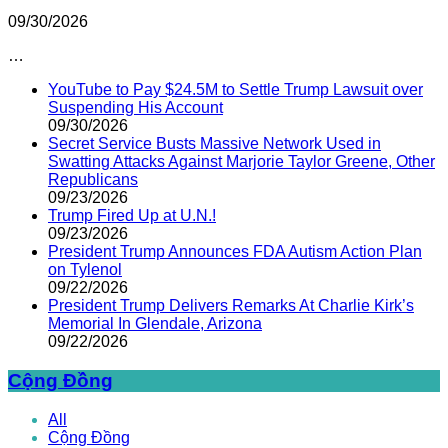
09/30/2026
…
YouTube to Pay $24.5M to Settle Trump Lawsuit over
Suspending His Account
09/30/2026
Secret Service Busts Massive Network Used in
Swatting Attacks Against Marjorie Taylor Greene, Other
Republicans
09/23/2026
Trump Fired Up at U.N.!
09/23/2026
President Trump Announces FDA Autism Action Plan
on Tylenol
09/22/2026
President Trump Delivers Remarks At Charlie Kirk’s
Memorial In Glendale, Arizona
09/22/2026
Cộng Đồng
All
Cộng Đồng