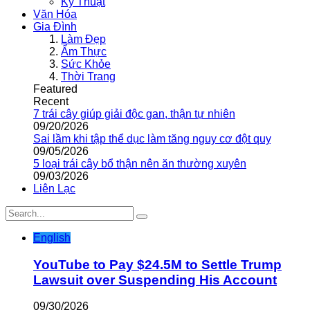
Kỹ Thuật
Văn Hóa
Gia Đình
Làm Đẹp
Ẩm Thực
Sức Khỏe
Thời Trang
Featured
Recent
7 trái cây giúp giải độc gan, thận tự nhiên
09/20/2026
Sai lầm khi tập thể dục làm tăng nguy cơ đột quỵ
09/05/2026
5 loại trái cây bổ thận nên ăn thường xuyên
09/03/2026
Liên Lạc
English
YouTube to Pay $24.5M to Settle Trump
Lawsuit over Suspending His Account
09/30/2026