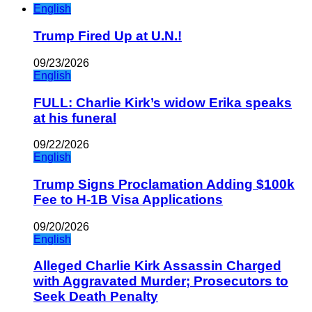
English
Trump Fired Up at U.N.!
09/23/2026
English
FULL: Charlie Kirk’s widow Erika speaks
at his funeral
09/22/2026
English
Trump Signs Proclamation Adding $100k
Fee to H-1B Visa Applications
09/20/2026
English
Alleged Charlie Kirk Assassin Charged
with Aggravated Murder; Prosecutors to
Seek Death Penalty