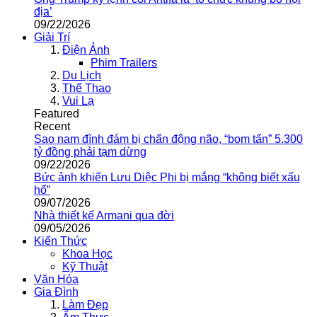
địa’
09/22/2026
Giải Trí
Điện Ảnh
Phim Trailers
Du Lịch
Thể Thao
Vui Lạ
Featured
Recent
Sao nam đình đám bị chấn động não, “bom tấn” 5.300
tỷ đồng phải tạm dừng
09/22/2026
Bức ảnh khiến Lưu Diệc Phi bị mắng “không biết xấu
hổ”
09/07/2026
Nhà thiết kế Armani qua đời
09/05/2026
Kiến Thức
Khoa Học
Kỹ Thuật
Văn Hóa
Gia Đình
Làm Đẹp