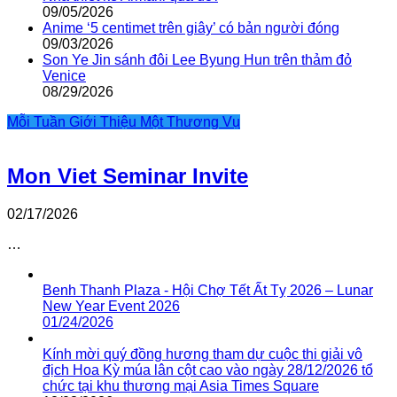
09/05/2026
Anime ‘5 centimet trên giây’ có bản người đóng
09/03/2026
Son Ye Jin sánh đôi Lee Byung Hun trên thảm đỏ
Venice
08/29/2026
Mỗi Tuần Giới Thiệu Một Thương Vụ
Mon Viet Seminar Invite
02/17/2026
…
Benh Thanh Plaza - Hội Chợ Tết Ất Tỵ 2026 – Lunar
New Year Event 2026
01/24/2026
Kính mời quý đồng hương tham dự cuộc thi giải vô
địch Hoa Kỳ múa lân cột cao vào ngày 28/12/2026 tổ
chức tại khu thương mại Asia Times Square