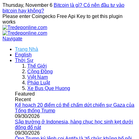
Thursday, November 6
Bitcoin là gì? Có nên đầu tư vào
bitcoin hay không?
Please enter Coingecko Free Api Key to get this plugin
works
Navigate
Trang Nhà
English
Thời Sự
Thế Giới
Cộng Đồng
Việt Nam
Pháp Luật
Xe Bus Que Huong
Featured
Recent
Kế hoạch 20 điểm có thể chấm dứt chiến sự Gaza của
Tổng thống Trump
09/30/2026
Sập trường ở Indonesia, hàng chục học sinh kẹt dưới
đống đổ nát
09/30/2026
Ông Trump ký lệnh coi Antifa là ‘tổ chức khủng bố nội