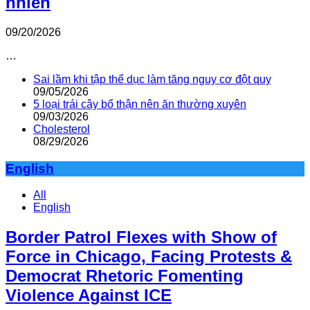
nhiên
09/20/2026
…
Sai lầm khi tập thể dục làm tăng nguy cơ đột quỵ
09/05/2026
5 loại trái cây bổ thận nên ăn thường xuyên
09/03/2026
Cholesterol
08/29/2026
English
All
English
Border Patrol Flexes with Show of
Force in Chicago, Facing Protests &
Democrat Rhetoric Fomenting
Violence Against ICE