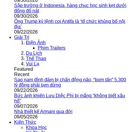
09/30/2026
Sập trường ở Indonesia, hàng chục học sinh kẹt dưới
đống đổ nát
09/30/2026
Ông Trump ký lệnh coi Antifa là ‘tổ chức khủng bố nội
địa’
09/22/2026
Giải Trí
Điện Ảnh
Phim Trailers
Du Lịch
Thể Thao
Vui Lạ
Featured
Recent
Sao nam đình đám bị chấn động não, “bom tấn” 5.300
tỷ đồng phải tạm dừng
09/22/2026
Bức ảnh khiến Lưu Diệc Phi bị mắng “không biết xấu
hổ”
09/07/2026
Nhà thiết kế Armani qua đời
09/05/2026
Kiến Thức
Khoa Học