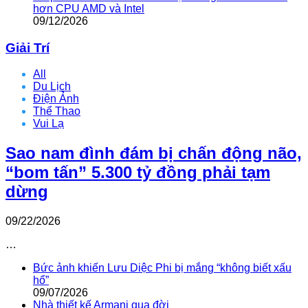
hơn CPU AMD và Intel
09/12/2026
Giải Trí
All
Du Lịch
Điện Ảnh
Thể Thao
Vui Lạ
Sao nam đình đám bị chấn động não,
“bom tấn” 5.300 tỷ đồng phải tạm
dừng
09/22/2026
…
Bức ảnh khiến Lưu Diệc Phi bị mắng “không biết xấu
hổ”
09/07/2026
Nhà thiết kế Armani qua đời