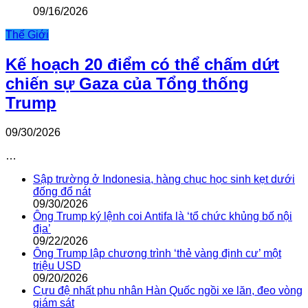
09/16/2026
Thế Giới
Kế hoạch 20 điểm có thể chấm dứt
chiến sự Gaza của Tổng thống
Trump
09/30/2026
…
Sập trường ở Indonesia, hàng chục học sinh kẹt dưới
đống đổ nát
09/30/2026
Ông Trump ký lệnh coi Antifa là ‘tổ chức khủng bố nội
địa’
09/22/2026
Ông Trump lập chương trình ‘thẻ vàng định cư’ một
triệu USD
09/20/2026
Cựu đệ nhất phu nhân Hàn Quốc ngồi xe lăn, đeo vòng
giám sát