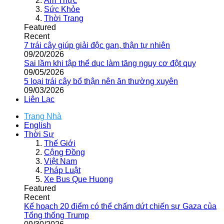
Ẩm Thực
Sức Khỏe
Thời Trang
Featured
Recent
7 trái cây giúp giải độc gan, thận tự nhiên
09/20/2026
Sai lầm khi tập thể dục làm tăng nguy cơ đột quỵ
09/05/2026
5 loại trái cây bổ thận nên ăn thường xuyên
09/03/2026
Liên Lạc
Trang Nhà
English
Thời Sự
Thế Giới
Cộng Đồng
Việt Nam
Pháp Luật
Xe Bus Que Huong
Featured
Recent
Kế hoạch 20 điểm có thể chấm dứt chiến sự Gaza của
Tổng thống Trump