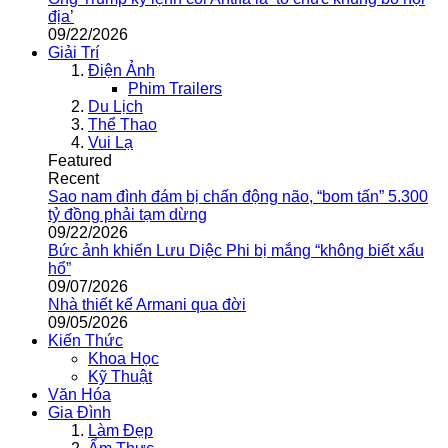
địa’
09/22/2026
Giải Trí
Điện Ảnh
Phim Trailers
Du Lịch
Thể Thao
Vui Lạ
Featured
Recent
Sao nam đình đám bị chấn động não, “bom tấn” 5.300
tỷ đồng phải tạm dừng
09/22/2026
Bức ảnh khiến Lưu Diệc Phi bị mắng “không biết xấu
hổ”
09/07/2026
Nhà thiết kế Armani qua đời
09/05/2026
Kiến Thức
Khoa Học
Kỹ Thuật
Văn Hóa
Gia Đình
Làm Đẹp