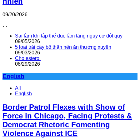
nhiên
09/20/2026
…
Sai lầm khi tập thể dục làm tăng nguy cơ đột quỵ
09/05/2026
5 loại trái cây bổ thận nên ăn thường xuyên
09/03/2026
Cholesterol
08/29/2026
English
All
English
Border Patrol Flexes with Show of
Force in Chicago, Facing Protests &
Democrat Rhetoric Fomenting
Violence Against ICE