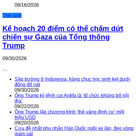
09/16/2026
Thế Giới
Kế hoạch 20 điểm có thể chấm dứt
chiến sự Gaza của Tổng thống
Trump
09/30/2026
…
Sập trường ở Indonesia, hàng chục học sinh kẹt dưới
đống đổ nát
09/30/2026
Ông Trump ký lệnh coi Antifa là ‘tổ chức khủng bố nội
địa’
09/22/2026
Ông Trump lập chương trình ‘thẻ vàng định cư’ một
triệu USD
09/20/2026
Cựu đệ nhất phu nhân Hàn Quốc ngồi xe lăn, đeo vòng
giám sát