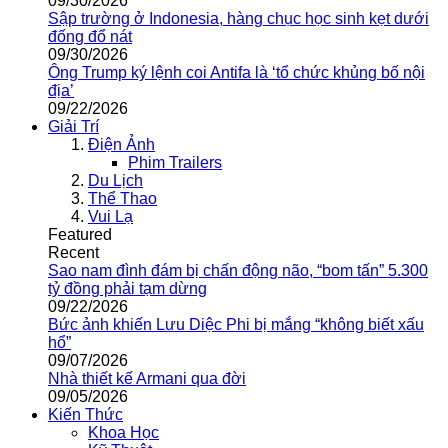
09/30/2026
Sập trường ở Indonesia, hàng chục học sinh kẹt dưới
đống đổ nát
09/30/2026
Ông Trump ký lệnh coi Antifa là ‘tổ chức khủng bố nội
địa’
09/22/2026
Giải Trí
Điện Ảnh
Phim Trailers
Du Lịch
Thể Thao
Vui Lạ
Featured
Recent
Sao nam đình đám bị chấn động não, “bom tấn” 5.300
tỷ đồng phải tạm dừng
09/22/2026
Bức ảnh khiến Lưu Diệc Phi bị mắng “không biết xấu
hổ”
09/07/2026
Nhà thiết kế Armani qua đời
09/05/2026
Kiến Thức
Khoa Học