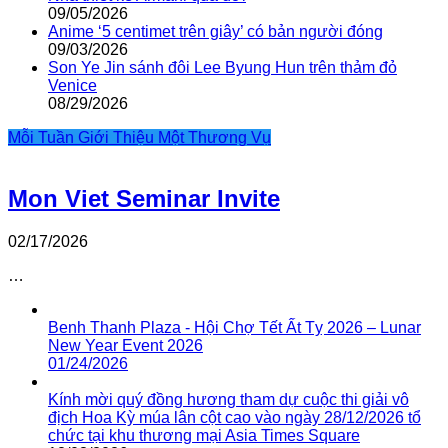
09/05/2026
Anime ‘5 centimet trên giây’ có bản người đóng
09/03/2026
Son Ye Jin sánh đôi Lee Byung Hun trên thảm đỏ
Venice
08/29/2026
Mỗi Tuần Giới Thiệu Một Thương Vụ
Mon Viet Seminar Invite
02/17/2026
…
Benh Thanh Plaza - Hội Chợ Tết Ất Tỵ 2026 – Lunar
New Year Event 2026
01/24/2026
Kính mời quý đồng hương tham dự cuộc thi giải vô
địch Hoa Kỳ múa lân cột cao vào ngày 28/12/2026 tổ
chức tại khu thương mại Asia Times Square