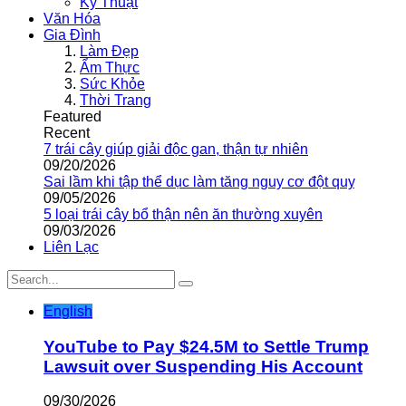
Kỹ Thuật
Văn Hóa
Gia Đình
Làm Đẹp
Ẩm Thực
Sức Khỏe
Thời Trang
Featured
Recent
7 trái cây giúp giải độc gan, thận tự nhiên
09/20/2026
Sai lầm khi tập thể dục làm tăng nguy cơ đột quỵ
09/05/2026
5 loại trái cây bổ thận nên ăn thường xuyên
09/03/2026
Liên Lạc
English
YouTube to Pay $24.5M to Settle Trump
Lawsuit over Suspending His Account
09/30/2026