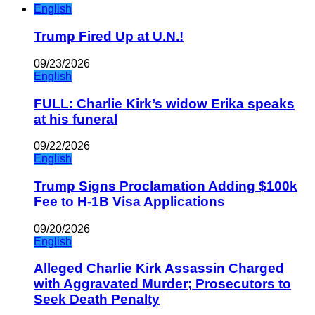
English
Trump Fired Up at U.N.!
09/23/2026
English
FULL: Charlie Kirk’s widow Erika speaks
at his funeral
09/22/2026
English
Trump Signs Proclamation Adding $100k
Fee to H-1B Visa Applications
09/20/2026
English
Alleged Charlie Kirk Assassin Charged
with Aggravated Murder; Prosecutors to
Seek Death Penalty