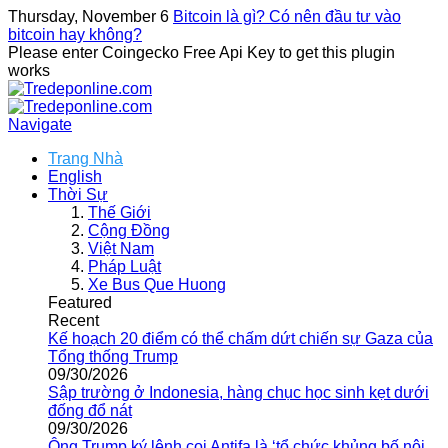
Thursday, November 6
Bitcoin là gì? Có nên đầu tư vào
bitcoin hay không?
Please enter Coingecko Free Api Key to get this plugin
works
Navigate
Trang Nhà
English
Thời Sự
Thế Giới
Cộng Đồng
Việt Nam
Pháp Luật
Xe Bus Que Huong
Featured
Recent
Kế hoạch 20 điểm có thể chấm dứt chiến sự Gaza của
Tổng thống Trump
09/30/2026
Sập trường ở Indonesia, hàng chục học sinh kẹt dưới
đống đổ nát
09/30/2026
Ông Trump ký lệnh coi Antifa là ‘tổ chức khủng bố nội