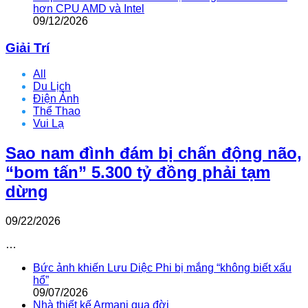
hơn CPU AMD và Intel
09/12/2026
Giải Trí
All
Du Lịch
Điện Ảnh
Thể Thao
Vui Lạ
Sao nam đình đám bị chấn động não,
“bom tấn” 5.300 tỷ đồng phải tạm
dừng
09/22/2026
…
Bức ảnh khiến Lưu Diệc Phi bị mắng “không biết xấu
hổ”
09/07/2026
Nhà thiết kế Armani qua đời