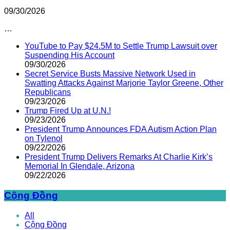
09/30/2026
…
YouTube to Pay $24.5M to Settle Trump Lawsuit over
Suspending His Account
09/30/2026
Secret Service Busts Massive Network Used in
Swatting Attacks Against Marjorie Taylor Greene, Other
Republicans
09/23/2026
Trump Fired Up at U.N.!
09/23/2026
President Trump Announces FDA Autism Action Plan
on Tylenol
09/22/2026
President Trump Delivers Remarks At Charlie Kirk’s
Memorial In Glendale, Arizona
09/22/2026
Cộng Đồng
All
Cộng Đồng