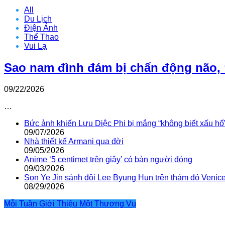
All
Du Lịch
Điện Ảnh
Thể Thao
Vui Lạ
Sao nam đình đám bị chấn động não, 
09/22/2026
…
Bức ảnh khiến Lưu Diệc Phi bị mắng “không biết xấu hổ
09/07/2026
Nhà thiết kế Armani qua đời
09/05/2026
Anime ‘5 centimet trên giây’ có bản người đóng
09/03/2026
Son Ye Jin sánh đôi Lee Byung Hun trên thảm đỏ Venic
08/29/2026
Mỗi Tuần Giới Thiệu Một Thương Vụ