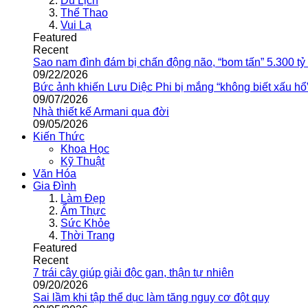
Du Lịch
Thể Thao
Vui Lạ
Featured
Recent
Sao nam đình đám bị chấn động não, “bom tấn” 5.300 tỷ
09/22/2026
Bức ảnh khiến Lưu Diệc Phi bị mắng “không biết xấu hổ
09/07/2026
Nhà thiết kế Armani qua đời
09/05/2026
Kiến Thức
Khoa Học
Kỹ Thuật
Văn Hóa
Gia Đình
Làm Đẹp
Ẩm Thực
Sức Khỏe
Thời Trang
Featured
Recent
7 trái cây giúp giải độc gan, thận tự nhiên
09/20/2026
Sai lầm khi tập thể dục làm tăng nguy cơ đột quỵ