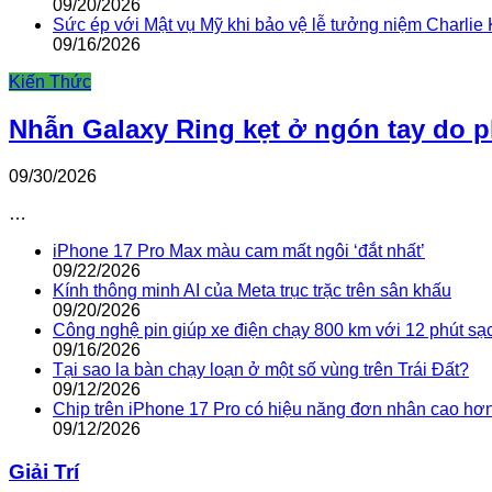
09/20/2026
Sức ép với Mật vụ Mỹ khi bảo vệ lễ tưởng niệm Charlie 
09/16/2026
Kiến Thức
Nhẫn Galaxy Ring kẹt ở ngón tay do 
09/30/2026
…
iPhone 17 Pro Max màu cam mất ngôi ‘đắt nhất’
09/22/2026
Kính thông minh AI của Meta trục trặc trên sân khấu
09/20/2026
Công nghệ pin giúp xe điện chạy 800 km với 12 phút sạ
09/16/2026
Tại sao la bàn chạy loạn ở một số vùng trên Trái Đất?
09/12/2026
Chip trên iPhone 17 Pro có hiệu năng đơn nhân cao hơ
09/12/2026
Giải Trí