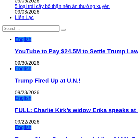
09/05/2026
5 loại trái cây bổ thận nên ăn thường xuyên
09/03/2026
Liên Lạc
English
YouTube to Pay $24.5M to Settle Trump La
09/30/2026
English
Trump Fired Up at U.N.!
09/23/2026
English
FULL: Charlie Kirk’s widow Erika speaks at 
09/22/2026
English