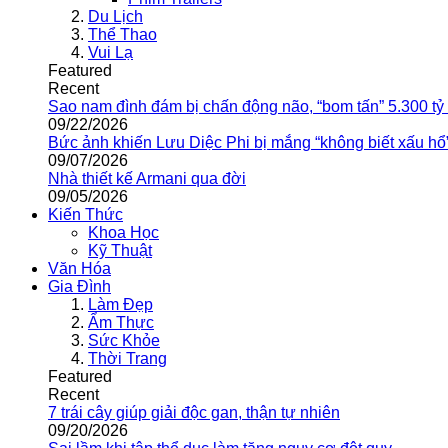
Du Lịch
Thể Thao
Vui Lạ
Featured
Recent
Sao nam đình đám bị chấn động não, “bom tấn” 5.300 tỷ
09/22/2026
Bức ảnh khiến Lưu Diệc Phi bị mắng “không biết xấu hổ
09/07/2026
Nhà thiết kế Armani qua đời
09/05/2026
Kiến Thức
Khoa Học
Kỹ Thuật
Văn Hóa
Gia Đình
Làm Đẹp
Ẩm Thực
Sức Khỏe
Thời Trang
Featured
Recent
7 trái cây giúp giải độc gan, thận tự nhiên
09/20/2026