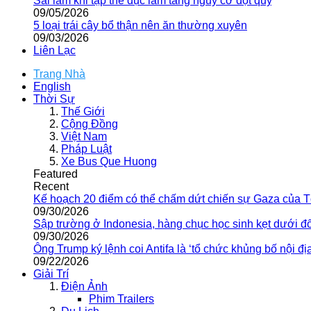
Sai lầm khi tập thể dục làm tăng nguy cơ đột quỵ
09/05/2026
5 loại trái cây bổ thận nên ăn thường xuyên
09/03/2026
Liên Lạc
Trang Nhà
English
Thời Sự
Thế Giới
Cộng Đồng
Việt Nam
Pháp Luật
Xe Bus Que Huong
Featured
Recent
Kế hoạch 20 điểm có thể chấm dứt chiến sự Gaza của 
09/30/2026
Sập trường ở Indonesia, hàng chục học sinh kẹt dưới đ
09/30/2026
Ông Trump ký lệnh coi Antifa là ‘tổ chức khủng bố nội địa
09/22/2026
Giải Trí
Điện Ảnh
Phim Trailers