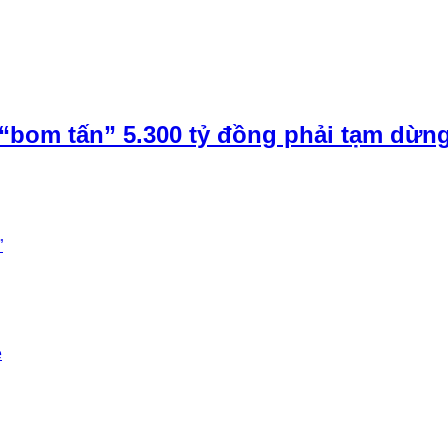
“bom tấn” 5.300 tỷ đồng phải tạm dừn
”
e