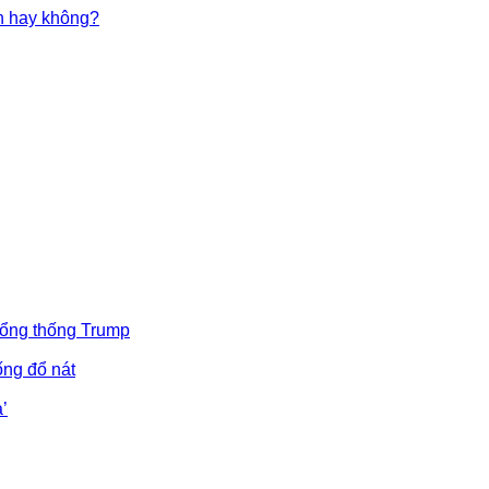
in hay không?
Tổng thống Trump
ống đổ nát
’