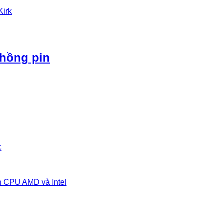
Kirk
phồng pin
c
n CPU AMD và Intel