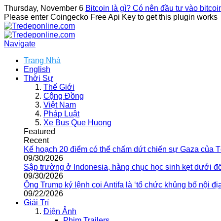
Thursday, November 6
Bitcoin là gì? Có nên đầu tư vào bitco
Please enter Coingecko Free Api Key to get this plugin works
Navigate
Trang Nhà
English
Thời Sự
Thế Giới
Cộng Đồng
Việt Nam
Pháp Luật
Xe Bus Que Huong
Featured
Recent
Kế hoạch 20 điểm có thể chấm dứt chiến sự Gaza của 
09/30/2026
Sập trường ở Indonesia, hàng chục học sinh kẹt dưới đ
09/30/2026
Ông Trump ký lệnh coi Antifa là ‘tổ chức khủng bố nội địa
09/22/2026
Giải Trí
Điện Ảnh
Phim Trailers