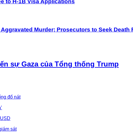
 to H-1B Visa Applications
h Aggravated Murder; Prosecutors to Seek Death 
iến sự Gaza của Tổng thống Trump
ống đổ nát
’
u USD
giám sát