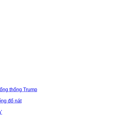
Tổng thống Trump
ống đổ nát
’