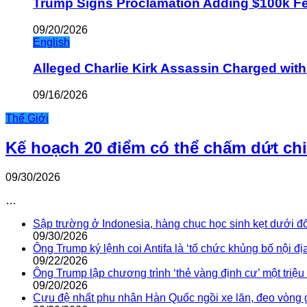
Trump Signs Proclamation Adding $100k Fee
09/20/2026
English
Alleged Charlie Kirk Assassin Charged wit
09/16/2026
Thế Giới
Kế hoạch 20 điểm có thể chấm dứt ch
09/30/2026
…
Sập trường ở Indonesia, hàng chục học sinh kẹt dưới đ
09/30/2026
Ông Trump ký lệnh coi Antifa là ‘tổ chức khủng bố nội địa
09/22/2026
Ông Trump lập chương trình ‘thẻ vàng định cư’ một triệ
09/20/2026
Cựu đệ nhất phu nhân Hàn Quốc ngồi xe lăn, đeo vòng 