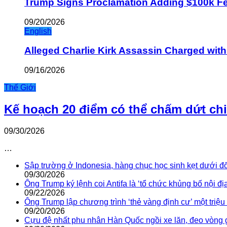
Trump Signs Proclamation Adding $100k Fee
09/20/2026
English
Alleged Charlie Kirk Assassin Charged wit
09/16/2026
Thế Giới
Kế hoạch 20 điểm có thể chấm dứt ch
09/30/2026
…
Sập trường ở Indonesia, hàng chục học sinh kẹt dưới đ
09/30/2026
Ông Trump ký lệnh coi Antifa là ‘tổ chức khủng bố nội địa
09/22/2026
Ông Trump lập chương trình ‘thẻ vàng định cư’ một triệ
09/20/2026
Cựu đệ nhất phu nhân Hàn Quốc ngồi xe lăn, đeo vòng 