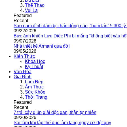
Du Lịch
Thể Thao
Vui Lạ
Featured
Recent
Sao nam đình đám bị chấn động não, “bom tấn” 5.300 tỷ
09/22/2026
Bức ảnh khiến Lưu Diệc Phi bị mắng “không biết xấu hổ
09/07/2026
Nhà thiết kế Armani qua đời
09/05/2026
Kiến Thức
Khoa Học
Kỹ Thuật
Văn Hóa
Gia Đình
Làm Đẹp
Ẩm Thực
Sức Khỏe
Thời Trang
Featured
Recent
7 trái cây giúp giải độc gan, thận tự nhiên
09/20/2026
Sai lầm khi tập thể dục làm tăng nguy cơ đột quỵ