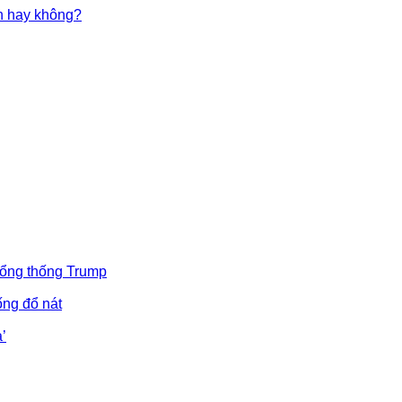
in hay không?
Tổng thống Trump
ống đổ nát
’