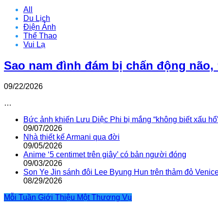
All
Du Lịch
Điện Ảnh
Thể Thao
Vui Lạ
Sao nam đình đám bị chấn động não, 
09/22/2026
…
Bức ảnh khiến Lưu Diệc Phi bị mắng “không biết xấu hổ
09/07/2026
Nhà thiết kế Armani qua đời
09/05/2026
Anime ‘5 centimet trên giây’ có bản người đóng
09/03/2026
Son Ye Jin sánh đôi Lee Byung Hun trên thảm đỏ Venic
08/29/2026
Mỗi Tuần Giới Thiệu Một Thương Vụ