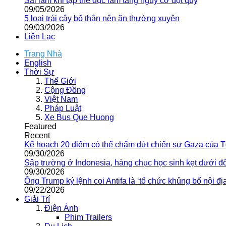
Sai lầm khi tập thể dục làm tăng nguy cơ đột quỵ
09/05/2026
5 loại trái cây bổ thận nên ăn thường xuyên
09/03/2026
Liên Lạc
Trang Nhà
English
Thời Sự
Thế Giới
Cộng Đồng
Việt Nam
Pháp Luật
Xe Bus Que Huong
Featured
Recent
Kế hoạch 20 điểm có thể chấm dứt chiến sự Gaza của 
09/30/2026
Sập trường ở Indonesia, hàng chục học sinh kẹt dưới đ
09/30/2026
Ông Trump ký lệnh coi Antifa là ‘tổ chức khủng bố nội địa
09/22/2026
Giải Trí
Điện Ảnh
Phim Trailers