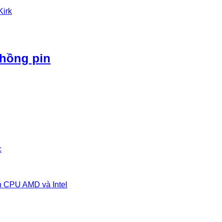
Kirk
phồng pin
c
n CPU AMD và Intel