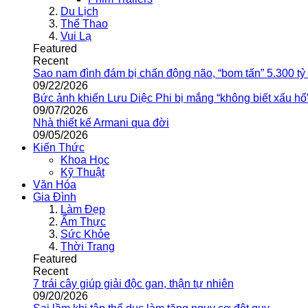
Du Lịch
Thể Thao
Vui Lạ
Featured
Recent
Sao nam đình đám bị chấn động não, “bom tấn” 5.300 tỷ
09/22/2026
Bức ảnh khiến Lưu Diệc Phi bị mắng “không biết xấu hổ
09/07/2026
Nhà thiết kế Armani qua đời
09/05/2026
Kiến Thức
Khoa Học
Kỹ Thuật
Văn Hóa
Gia Đình
Làm Đẹp
Ẩm Thực
Sức Khỏe
Thời Trang
Featured
Recent
7 trái cây giúp giải độc gan, thận tự nhiên
09/20/2026