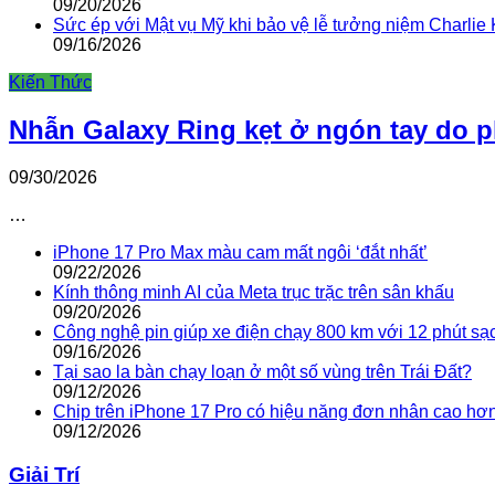
09/20/2026
Sức ép với Mật vụ Mỹ khi bảo vệ lễ tưởng niệm Charlie 
09/16/2026
Kiến Thức
Nhẫn Galaxy Ring kẹt ở ngón tay do 
09/30/2026
…
iPhone 17 Pro Max màu cam mất ngôi ‘đắt nhất’
09/22/2026
Kính thông minh AI của Meta trục trặc trên sân khấu
09/20/2026
Công nghệ pin giúp xe điện chạy 800 km với 12 phút sạ
09/16/2026
Tại sao la bàn chạy loạn ở một số vùng trên Trái Đất?
09/12/2026
Chip trên iPhone 17 Pro có hiệu năng đơn nhân cao hơ
09/12/2026
Giải Trí