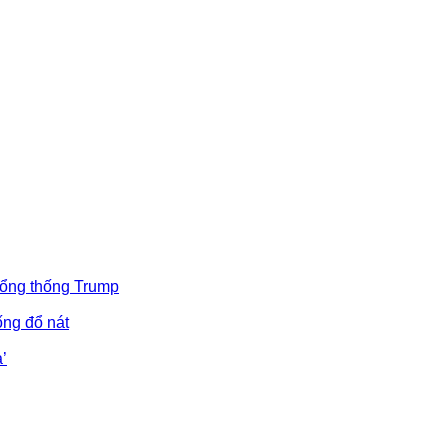
Tổng thống Trump
ống đổ nát
’