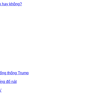
in hay không?
Tổng thống Trump
ống đổ nát
’