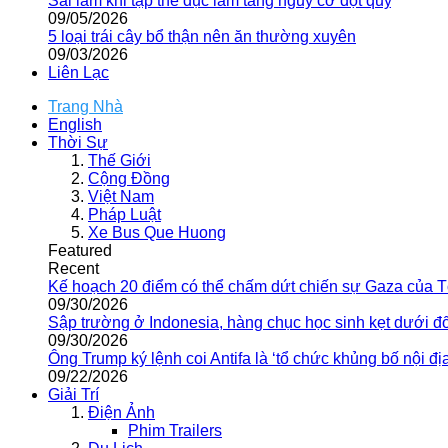
Sai lầm khi tập thể dục làm tăng nguy cơ đột quỵ
09/05/2026
5 loại trái cây bổ thận nên ăn thường xuyên
09/03/2026
Liên Lạc
Trang Nhà
English
Thời Sự
Thế Giới
Cộng Đồng
Việt Nam
Pháp Luật
Xe Bus Que Huong
Featured
Recent
Kế hoạch 20 điểm có thể chấm dứt chiến sự Gaza của 
09/30/2026
Sập trường ở Indonesia, hàng chục học sinh kẹt dưới đ
09/30/2026
Ông Trump ký lệnh coi Antifa là ‘tổ chức khủng bố nội địa
09/22/2026
Giải Trí
Điện Ảnh
Phim Trailers