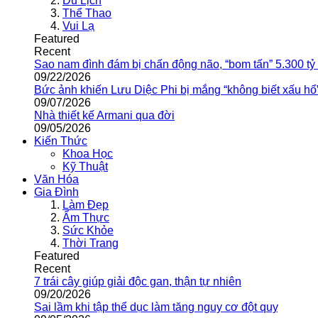
Du Lịch
Thể Thao
Vui Lạ
Featured
Recent
Sao nam đình đám bị chấn động não, “bom tấn” 5.300 tỷ
09/22/2026
Bức ảnh khiến Lưu Diệc Phi bị mắng “không biết xấu hổ
09/07/2026
Nhà thiết kế Armani qua đời
09/05/2026
Kiến Thức
Khoa Học
Kỹ Thuật
Văn Hóa
Gia Đình
Làm Đẹp
Ẩm Thực
Sức Khỏe
Thời Trang
Featured
Recent
7 trái cây giúp giải độc gan, thận tự nhiên
09/20/2026
Sai lầm khi tập thể dục làm tăng nguy cơ đột quỵ