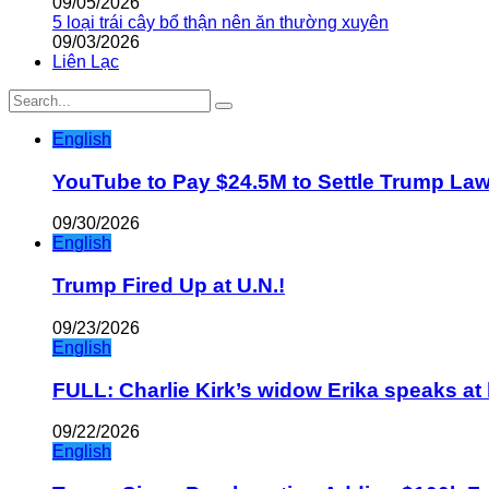
09/05/2026
5 loại trái cây bổ thận nên ăn thường xuyên
09/03/2026
Liên Lạc
English
YouTube to Pay $24.5M to Settle Trump La
09/30/2026
English
Trump Fired Up at U.N.!
09/23/2026
English
FULL: Charlie Kirk’s widow Erika speaks at 
09/22/2026
English