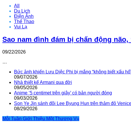
All
Du Lịch
Điện Ảnh
Thể Thao
Vui Lạ
Sao nam đình đám bị chấn động não, 
09/22/2026
…
Bức ảnh khiến Lưu Diệc Phi bị mắng “không biết xấu hổ
09/07/2026
Nhà thiết kế Armani qua đời
09/05/2026
Anime ‘5 centimet trên giây’ có bản người đóng
09/03/2026
Son Ye Jin sánh đôi Lee Byung Hun trên thảm đỏ Venic
08/29/2026
Mỗi Tuần Giới Thiệu Một Thương Vụ