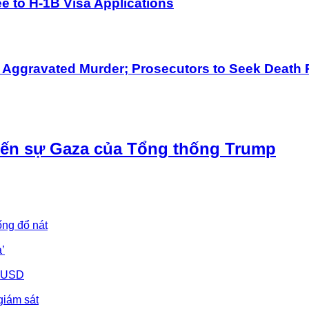
 to H-1B Visa Applications
h Aggravated Murder; Prosecutors to Seek Death 
iến sự Gaza của Tổng thống Trump
ống đổ nát
’
u USD
giám sát