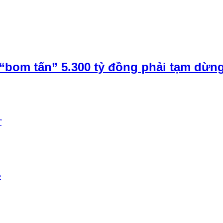
“bom tấn” 5.300 tỷ đồng phải tạm dừn
”
e