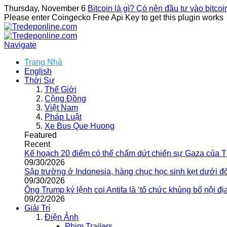
Thursday, November 6
Bitcoin là gì? Có nên đầu tư vào bitco
Please enter Coingecko Free Api Key to get this plugin works
Navigate
Trang Nhà
English
Thời Sự
Thế Giới
Cộng Đồng
Việt Nam
Pháp Luật
Xe Bus Que Huong
Featured
Recent
Kế hoạch 20 điểm có thể chấm dứt chiến sự Gaza của 
09/30/2026
Sập trường ở Indonesia, hàng chục học sinh kẹt dưới đ
09/30/2026
Ông Trump ký lệnh coi Antifa là ‘tổ chức khủng bố nội địa
09/22/2026
Giải Trí
Điện Ảnh
Phim Trailers