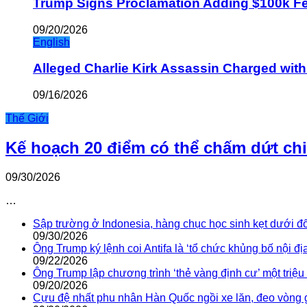
Trump Signs Proclamation Adding $100k Fee
09/20/2026
English
Alleged Charlie Kirk Assassin Charged wit
09/16/2026
Thế Giới
Kế hoạch 20 điểm có thể chấm dứt ch
09/30/2026
…
Sập trường ở Indonesia, hàng chục học sinh kẹt dưới đ
09/30/2026
Ông Trump ký lệnh coi Antifa là ‘tổ chức khủng bố nội địa
09/22/2026
Ông Trump lập chương trình ‘thẻ vàng định cư’ một triệ
09/20/2026
Cựu đệ nhất phu nhân Hàn Quốc ngồi xe lăn, đeo vòng 