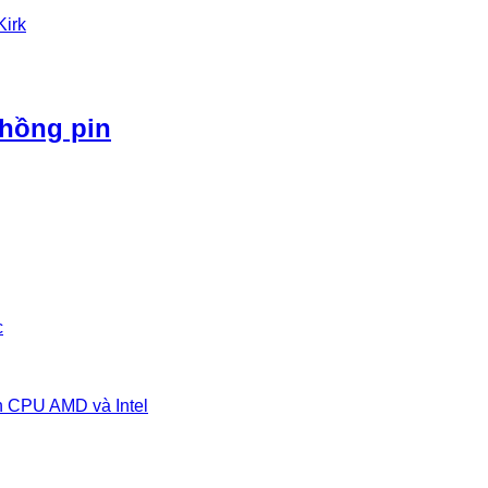
Kirk
phồng pin
c
n CPU AMD và Intel