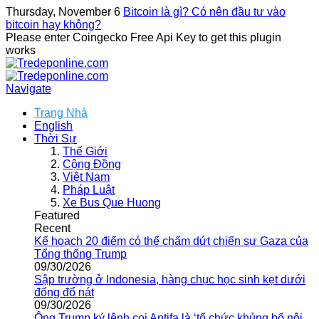
Thursday, November 6
Bitcoin là gì? Có nên đầu tư vào
bitcoin hay không?
Please enter Coingecko Free Api Key to get this plugin
works
Navigate
Trang Nhà
English
Thời Sự
Thế Giới
Cộng Đồng
Việt Nam
Pháp Luật
Xe Bus Que Huong
Featured
Recent
Kế hoạch 20 điểm có thể chấm dứt chiến sự Gaza của
Tổng thống Trump
09/30/2026
Sập trường ở Indonesia, hàng chục học sinh kẹt dưới
đống đổ nát
09/30/2026
Ông Trump ký lệnh coi Antifa là ‘tổ chức khủng bố nội