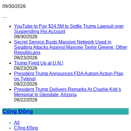
09/30/2026
…
YouTube to Pay $24.5M to Settle Trump Lawsuit over
Suspending His Account
09/30/2026
Secret Service Busts Massive Network Used in
Swatting Attacks Against Marjorie Taylor Greene, Other
Republicans
09/23/2026
Trump Fired Up at U.N.!
09/23/2026
President Trump Announces FDA Autism Action Plan
on Tylenol
09/22/2026
President Trump Delivers Remarks At Charlie Kirk’s
Memorial In Glendale, Arizona
09/22/2026
Cộng Đồng
All
Cộng Đồng