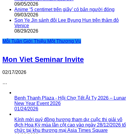
09/05/2026
Anime ‘5 centimet trên giây’ có bản người đóng
09/03/2026
Son Ye Jin sánh đôi Lee Byung Hun trên thảm đỏ
Venice
08/29/2026
Mỗi Tuần Giới Thiệu Một Thương Vụ
Mon Viet Seminar Invite
02/17/2026
…
Benh Thanh Plaza - Hội Chợ Tết Ất Tỵ 2026 – Lunar
New Year Event 2026
01/24/2026
Kính mời quý đồng hương tham dự cuộc thi giải vô
địch Hoa Kỳ múa lân cột cao vào ngày 28/12/2026 tổ
chức tại khu thương mại Asia Times Square