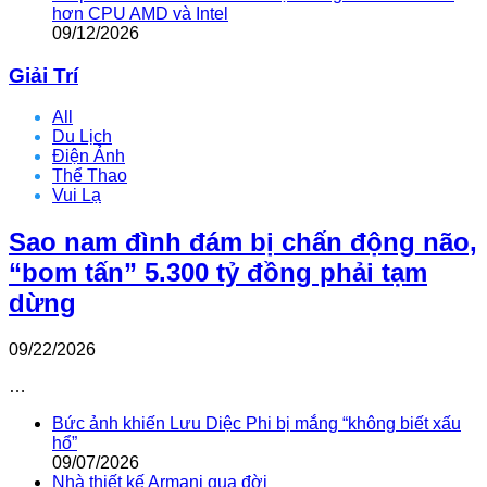
hơn CPU AMD và Intel
09/12/2026
Giải Trí
All
Du Lịch
Điện Ảnh
Thể Thao
Vui Lạ
Sao nam đình đám bị chấn động não,
“bom tấn” 5.300 tỷ đồng phải tạm
dừng
09/22/2026
…
Bức ảnh khiến Lưu Diệc Phi bị mắng “không biết xấu
hổ”
09/07/2026
Nhà thiết kế Armani qua đời