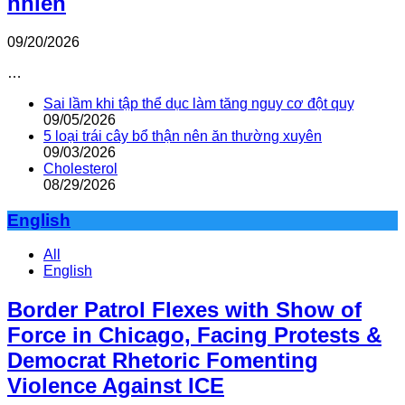
nhiên
09/20/2026
…
Sai lầm khi tập thể dục làm tăng nguy cơ đột quỵ
09/05/2026
5 loại trái cây bổ thận nên ăn thường xuyên
09/03/2026
Cholesterol
08/29/2026
English
All
English
Border Patrol Flexes with Show of
Force in Chicago, Facing Protests &
Democrat Rhetoric Fomenting
Violence Against ICE