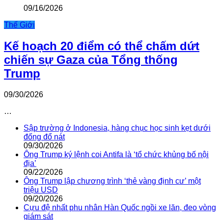
09/16/2026
Thế Giới
Kế hoạch 20 điểm có thể chấm dứt
chiến sự Gaza của Tổng thống
Trump
09/30/2026
…
Sập trường ở Indonesia, hàng chục học sinh kẹt dưới
đống đổ nát
09/30/2026
Ông Trump ký lệnh coi Antifa là ‘tổ chức khủng bố nội
địa’
09/22/2026
Ông Trump lập chương trình ‘thẻ vàng định cư’ một
triệu USD
09/20/2026
Cựu đệ nhất phu nhân Hàn Quốc ngồi xe lăn, đeo vòng
giám sát