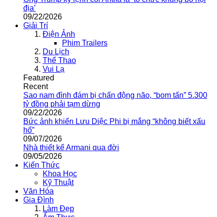
địa’
09/22/2026
Giải Trí
Điện Ảnh
Phim Trailers
Du Lịch
Thể Thao
Vui Lạ
Featured
Recent
Sao nam đình đám bị chấn động não, “bom tấn” 5.300
tỷ đồng phải tạm dừng
09/22/2026
Bức ảnh khiến Lưu Diệc Phi bị mắng “không biết xấu
hổ”
09/07/2026
Nhà thiết kế Armani qua đời
09/05/2026
Kiến Thức
Khoa Học
Kỹ Thuật
Văn Hóa
Gia Đình
Làm Đẹp