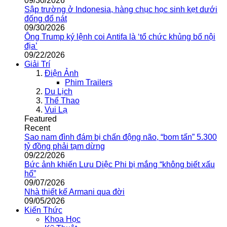
09/30/2026
Sập trường ở Indonesia, hàng chục học sinh kẹt dưới
đống đổ nát
09/30/2026
Ông Trump ký lệnh coi Antifa là ‘tổ chức khủng bố nội
địa’
09/22/2026
Giải Trí
Điện Ảnh
Phim Trailers
Du Lịch
Thể Thao
Vui Lạ
Featured
Recent
Sao nam đình đám bị chấn động não, “bom tấn” 5.300
tỷ đồng phải tạm dừng
09/22/2026
Bức ảnh khiến Lưu Diệc Phi bị mắng “không biết xấu
hổ”
09/07/2026
Nhà thiết kế Armani qua đời
09/05/2026
Kiến Thức
Khoa Học