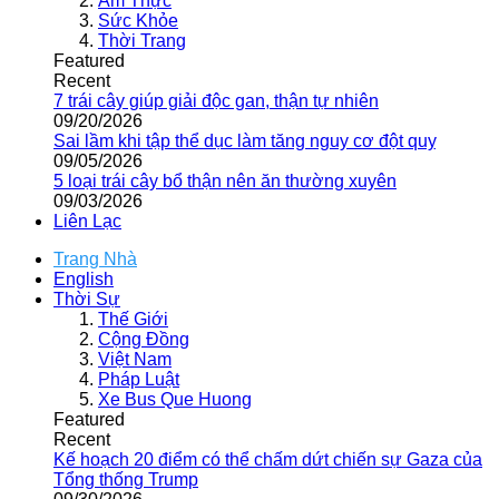
Ẩm Thực
Sức Khỏe
Thời Trang
Featured
Recent
7 trái cây giúp giải độc gan, thận tự nhiên
09/20/2026
Sai lầm khi tập thể dục làm tăng nguy cơ đột quỵ
09/05/2026
5 loại trái cây bổ thận nên ăn thường xuyên
09/03/2026
Liên Lạc
Trang Nhà
English
Thời Sự
Thế Giới
Cộng Đồng
Việt Nam
Pháp Luật
Xe Bus Que Huong
Featured
Recent
Kế hoạch 20 điểm có thể chấm dứt chiến sự Gaza của
Tổng thống Trump