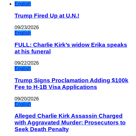
English
Trump Fired Up at U.N.!
09/23/2026
English
FULL: Charlie Kirk’s widow Erika speaks
at his funeral
09/22/2026
English
Trump Signs Proclamation Adding $100k
Fee to H-1B Visa Applications
09/20/2026
English
Alleged Charlie Kirk Assassin Charged
with Aggravated Murder; Prosecutors to
Seek Death Penalty