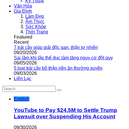
Kỹ Thuật
Văn Hóa
Gia Đình
Làm Đẹp
Ẩm Thực
Sức Khỏe
Thời Trang
Featured
Recent
7 trái cây giúp giải độc gan, thận tự nhiên
09/20/2026
Sai lầm khi tập thể dục làm tăng nguy cơ đột quỵ
09/05/2026
5 loại trái cây bổ thận nên ăn thường xuyên
09/03/2026
Liên Lạc
English
YouTube to Pay $24.5M to Settle Trump
Lawsuit over Suspending His Account
09/30/2026