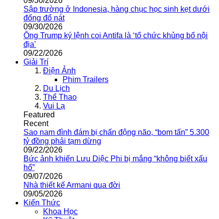
09/30/2026
Sập trường ở Indonesia, hàng chục học sinh kẹt dưới
đống đổ nát
09/30/2026
Ông Trump ký lệnh coi Antifa là ‘tổ chức khủng bố nội
địa’
09/22/2026
Giải Trí
Điện Ảnh
Phim Trailers
Du Lịch
Thể Thao
Vui Lạ
Featured
Recent
Sao nam đình đám bị chấn động não, “bom tấn” 5.300
tỷ đồng phải tạm dừng
09/22/2026
Bức ảnh khiến Lưu Diệc Phi bị mắng “không biết xấu
hổ”
09/07/2026
Nhà thiết kế Armani qua đời
09/05/2026
Kiến Thức
Khoa Học