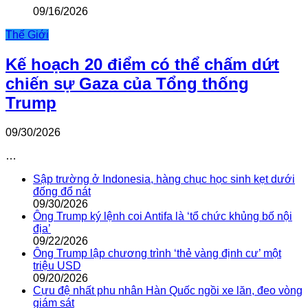
09/16/2026
Thế Giới
Kế hoạch 20 điểm có thể chấm dứt
chiến sự Gaza của Tổng thống
Trump
09/30/2026
…
Sập trường ở Indonesia, hàng chục học sinh kẹt dưới
đống đổ nát
09/30/2026
Ông Trump ký lệnh coi Antifa là ‘tổ chức khủng bố nội
địa’
09/22/2026
Ông Trump lập chương trình ‘thẻ vàng định cư’ một
triệu USD
09/20/2026
Cựu đệ nhất phu nhân Hàn Quốc ngồi xe lăn, đeo vòng
giám sát