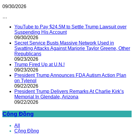
09/30/2026
…
YouTube to Pay $24.5M to Settle Trump Lawsuit over
Suspending His Account
09/30/2026
Secret Service Busts Massive Network Used in
Swatting Attacks Against Marjorie Taylor Greene, Other
Republicans
09/23/2026
Trump Fired Up at U.N.!
09/23/2026
President Trump Announces FDA Autism Action Plan
on Tylenol
09/22/2026
President Trump Delivers Remarks At Charlie Kirk’s
Memorial In Glendale, Arizona
09/22/2026
Cộng Đồng
All
Cộng Đồng