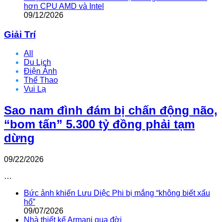
hơn CPU AMD và Intel
09/12/2026
Giải Trí
All
Du Lịch
Điện Ảnh
Thể Thao
Vui Lạ
Sao nam đình đám bị chấn động não,
“bom tấn” 5.300 tỷ đồng phải tạm
dừng
09/22/2026
…
Bức ảnh khiến Lưu Diệc Phi bị mắng “không biết xấu
hổ”
09/07/2026
Nhà thiết kế Armani qua đời