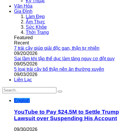
Kỹ Thuật
Văn Hóa
Gia Đình
Làm Đẹp
Ẩm Thực
Sức Khỏe
Thời Trang
Featured
Recent
7 trái cây giúp giải độc gan, thận tự nhiên
09/20/2026
Sai lầm khi tập thể dục làm tăng nguy cơ đột quỵ
09/05/2026
5 loại trái cây bổ thận nên ăn thường xuyên
09/03/2026
Liên Lạc
English
YouTube to Pay $24.5M to Settle Trump
Lawsuit over Suspending His Account
09/30/2026