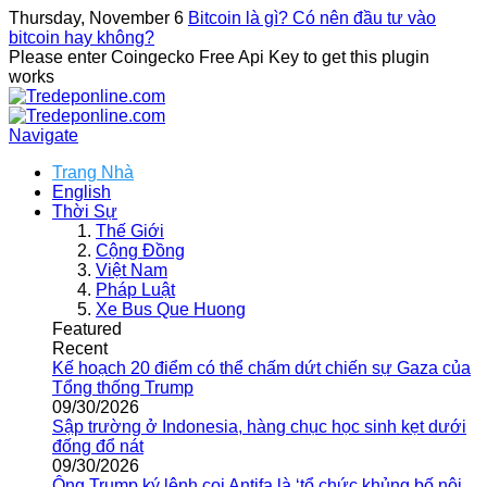
Thursday, November 6
Bitcoin là gì? Có nên đầu tư vào
bitcoin hay không?
Please enter Coingecko Free Api Key to get this plugin
works
Navigate
Trang Nhà
English
Thời Sự
Thế Giới
Cộng Đồng
Việt Nam
Pháp Luật
Xe Bus Que Huong
Featured
Recent
Kế hoạch 20 điểm có thể chấm dứt chiến sự Gaza của
Tổng thống Trump
09/30/2026
Sập trường ở Indonesia, hàng chục học sinh kẹt dưới
đống đổ nát
09/30/2026
Ông Trump ký lệnh coi Antifa là ‘tổ chức khủng bố nội