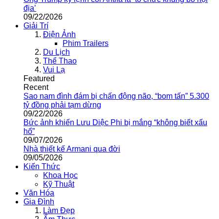
địa’
09/22/2026
Giải Trí
Điện Ảnh
Phim Trailers
Du Lịch
Thể Thao
Vui Lạ
Featured
Recent
Sao nam đình đám bị chấn động não, “bom tấn” 5.300
tỷ đồng phải tạm dừng
09/22/2026
Bức ảnh khiến Lưu Diệc Phi bị mắng “không biết xấu
hổ”
09/07/2026
Nhà thiết kế Armani qua đời
09/05/2026
Kiến Thức
Khoa Học
Kỹ Thuật
Văn Hóa
Gia Đình
Làm Đẹp