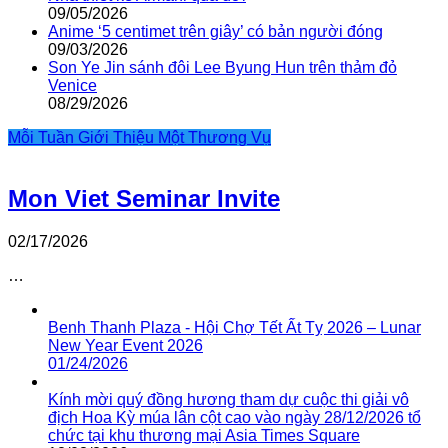
09/05/2026
Anime ‘5 centimet trên giây’ có bản người đóng
09/03/2026
Son Ye Jin sánh đôi Lee Byung Hun trên thảm đỏ
Venice
08/29/2026
Mỗi Tuần Giới Thiệu Một Thương Vụ
Mon Viet Seminar Invite
02/17/2026
…
Benh Thanh Plaza - Hội Chợ Tết Ất Tỵ 2026 – Lunar
New Year Event 2026
01/24/2026
Kính mời quý đồng hương tham dự cuộc thi giải vô
địch Hoa Kỳ múa lân cột cao vào ngày 28/12/2026 tổ
chức tại khu thương mại Asia Times Square