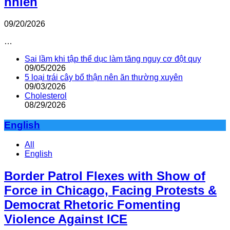
nhiên
09/20/2026
…
Sai lầm khi tập thể dục làm tăng nguy cơ đột quỵ
09/05/2026
5 loại trái cây bổ thận nên ăn thường xuyên
09/03/2026
Cholesterol
08/29/2026
English
All
English
Border Patrol Flexes with Show of
Force in Chicago, Facing Protests &
Democrat Rhetoric Fomenting
Violence Against ICE