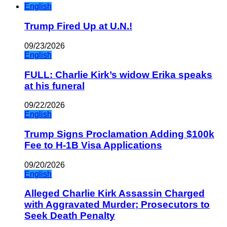
English
Trump Fired Up at U.N.!
09/23/2026
English
FULL: Charlie Kirk’s widow Erika speaks
at his funeral
09/22/2026
English
Trump Signs Proclamation Adding $100k
Fee to H-1B Visa Applications
09/20/2026
English
Alleged Charlie Kirk Assassin Charged
with Aggravated Murder; Prosecutors to
Seek Death Penalty