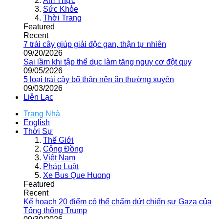
Ẩm Thực
Sức Khỏe
Thời Trang
Featured
Recent
7 trái cây giúp giải độc gan, thận tự nhiên
09/20/2026
Sai lầm khi tập thể dục làm tăng nguy cơ đột quỵ
09/05/2026
5 loại trái cây bổ thận nên ăn thường xuyên
09/03/2026
Liên Lạc
Trang Nhà
English
Thời Sự
Thế Giới
Cộng Đồng
Việt Nam
Pháp Luật
Xe Bus Que Huong
Featured
Recent
Kế hoạch 20 điểm có thể chấm dứt chiến sự Gaza của
Tổng thống Trump