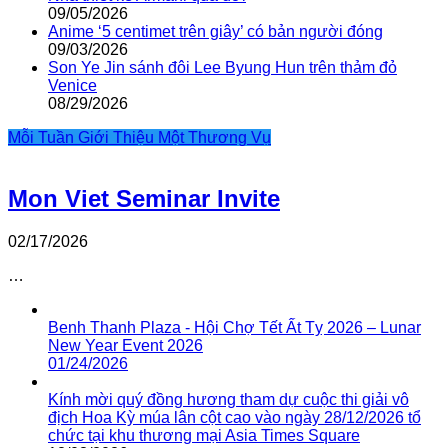
09/05/2026
Anime ‘5 centimet trên giây’ có bản người đóng
09/03/2026
Son Ye Jin sánh đôi Lee Byung Hun trên thảm đỏ
Venice
08/29/2026
Mỗi Tuần Giới Thiệu Một Thương Vụ
Mon Viet Seminar Invite
02/17/2026
…
Benh Thanh Plaza - Hội Chợ Tết Ất Tỵ 2026 – Lunar
New Year Event 2026
01/24/2026
Kính mời quý đồng hương tham dự cuộc thi giải vô
địch Hoa Kỳ múa lân cột cao vào ngày 28/12/2026 tổ
chức tại khu thương mại Asia Times Square