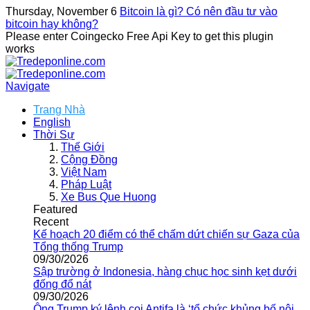
Thursday, November 6
Bitcoin là gì? Có nên đầu tư vào
bitcoin hay không?
Please enter Coingecko Free Api Key to get this plugin
works
Navigate
Trang Nhà
English
Thời Sự
Thế Giới
Cộng Đồng
Việt Nam
Pháp Luật
Xe Bus Que Huong
Featured
Recent
Kế hoạch 20 điểm có thể chấm dứt chiến sự Gaza của
Tổng thống Trump
09/30/2026
Sập trường ở Indonesia, hàng chục học sinh kẹt dưới
đống đổ nát
09/30/2026
Ông Trump ký lệnh coi Antifa là ‘tổ chức khủng bố nội