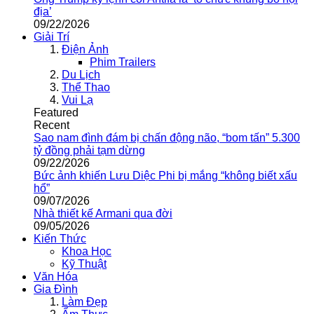
địa’
09/22/2026
Giải Trí
Điện Ảnh
Phim Trailers
Du Lịch
Thể Thao
Vui Lạ
Featured
Recent
Sao nam đình đám bị chấn động não, “bom tấn” 5.300
tỷ đồng phải tạm dừng
09/22/2026
Bức ảnh khiến Lưu Diệc Phi bị mắng “không biết xấu
hổ”
09/07/2026
Nhà thiết kế Armani qua đời
09/05/2026
Kiến Thức
Khoa Học
Kỹ Thuật
Văn Hóa
Gia Đình
Làm Đẹp