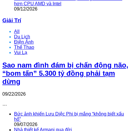
hơn CPU AMD và Intel
09/12/2026
Giải Trí
All
Du Lịch
Điện Ảnh
Thể Thao
Vui Lạ
Sao nam đình đám bị chấn động não,
“bom tấn” 5.300 tỷ đồng phải tạm
dừng
09/22/2026
…
Bức ảnh khiến Lưu Diệc Phi bị mắng “không biết xấu
hổ”
09/07/2026
Nhà thiết kế Armani qua đời