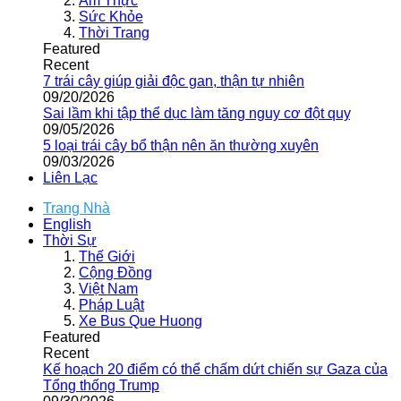
Ẩm Thực
Sức Khỏe
Thời Trang
Featured
Recent
7 trái cây giúp giải độc gan, thận tự nhiên
09/20/2026
Sai lầm khi tập thể dục làm tăng nguy cơ đột quỵ
09/05/2026
5 loại trái cây bổ thận nên ăn thường xuyên
09/03/2026
Liên Lạc
Trang Nhà
English
Thời Sự
Thế Giới
Cộng Đồng
Việt Nam
Pháp Luật
Xe Bus Que Huong
Featured
Recent
Kế hoạch 20 điểm có thể chấm dứt chiến sự Gaza của
Tổng thống Trump