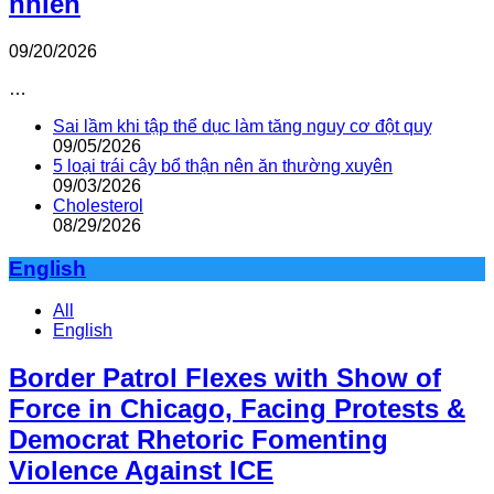
nhiên
09/20/2026
…
Sai lầm khi tập thể dục làm tăng nguy cơ đột quỵ
09/05/2026
5 loại trái cây bổ thận nên ăn thường xuyên
09/03/2026
Cholesterol
08/29/2026
English
All
English
Border Patrol Flexes with Show of
Force in Chicago, Facing Protests &
Democrat Rhetoric Fomenting
Violence Against ICE