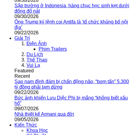
09/30/2026
Sập trường ở Indonesia, hàng chục học sinh kẹt dưới
đống đổ nát
09/30/2026
Ông Trump ký lệnh coi Antifa là ‘tổ chức khủng bố nội
địa’
09/22/2026
Giải Trí
Điện Ảnh
Phim Trailers
Du Lịch
Thể Thao
Vui Lạ
Featured
Recent
Sao nam đình đám bị chấn động não, “bom tấn” 5.300
tỷ đồng phải tạm dừng
09/22/2026
Bức ảnh khiến Lưu Diệc Phi bị mắng “không biết xấu
hổ”
09/07/2026
Nhà thiết kế Armani qua đời
09/05/2026
Kiến Thức
Khoa Học