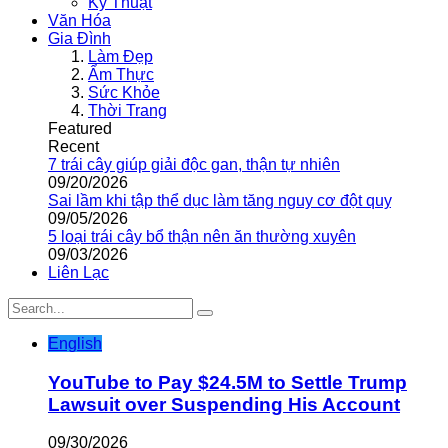
Kỹ Thuật
Văn Hóa
Gia Đình
Làm Đẹp
Ẩm Thực
Sức Khỏe
Thời Trang
Featured
Recent
7 trái cây giúp giải độc gan, thận tự nhiên
09/20/2026
Sai lầm khi tập thể dục làm tăng nguy cơ đột quỵ
09/05/2026
5 loại trái cây bổ thận nên ăn thường xuyên
09/03/2026
Liên Lạc
English
YouTube to Pay $24.5M to Settle Trump
Lawsuit over Suspending His Account
09/30/2026