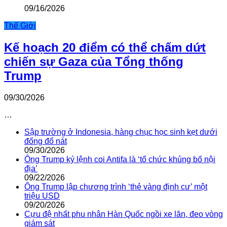
09/16/2026
Thế Giới
Kế hoạch 20 điểm có thể chấm dứt
chiến sự Gaza của Tổng thống
Trump
09/30/2026
…
Sập trường ở Indonesia, hàng chục học sinh kẹt dưới
đống đổ nát
09/30/2026
Ông Trump ký lệnh coi Antifa là ‘tổ chức khủng bố nội
địa’
09/22/2026
Ông Trump lập chương trình ‘thẻ vàng định cư’ một
triệu USD
09/20/2026
Cựu đệ nhất phu nhân Hàn Quốc ngồi xe lăn, đeo vòng
giám sát