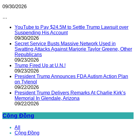
09/30/2026
…
YouTube to Pay $24.5M to Settle Trump Lawsuit over
Suspending His Account
09/30/2026
Secret Service Busts Massive Network Used in
Swatting Attacks Against Marjorie Taylor Greene, Other
Republicans
09/23/2026
Trump Fired Up at U.N.!
09/23/2026
President Trump Announces FDA Autism Action Plan
on Tylenol
09/22/2026
President Trump Delivers Remarks At Charlie Kirk’s
Memorial In Glendale, Arizona
09/22/2026
Cộng Đồng
All
Cộng Đồng