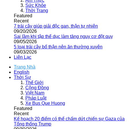
Ẩm Thực
Sức Khỏe
Thời Trang
Featured
Recent
7 trái cây giúp giải độc gan, thận tự nhiên
09/20/2026
Sai lầm khi tập thể dục làm tăng nguy cơ đột quỵ
09/05/2026
5 loại trái cây bổ thận nên ăn thường xuyên
09/03/2026
Liên Lạc
Trang Nhà
English
Thời Sự
Thế Giới
Cộng Đồng
Việt Nam
Pháp Luật
Xe Bus Que Huong
Featured
Recent
Kế hoạch 20 điểm có thể chấm dứt chiến sự Gaza của
Tổng thống Trump