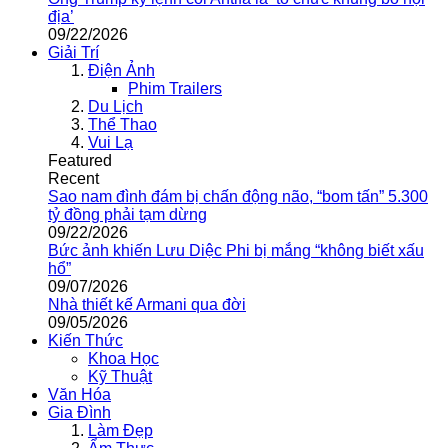
địa’
09/22/2026
Giải Trí
Điện Ảnh
Phim Trailers
Du Lịch
Thể Thao
Vui Lạ
Featured
Recent
Sao nam đình đám bị chấn động não, “bom tấn” 5.300
tỷ đồng phải tạm dừng
09/22/2026
Bức ảnh khiến Lưu Diệc Phi bị mắng “không biết xấu
hổ”
09/07/2026
Nhà thiết kế Armani qua đời
09/05/2026
Kiến Thức
Khoa Học
Kỹ Thuật
Văn Hóa
Gia Đình
Làm Đẹp