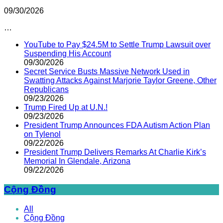
09/30/2026
…
YouTube to Pay $24.5M to Settle Trump Lawsuit over
Suspending His Account
09/30/2026
Secret Service Busts Massive Network Used in
Swatting Attacks Against Marjorie Taylor Greene, Other
Republicans
09/23/2026
Trump Fired Up at U.N.!
09/23/2026
President Trump Announces FDA Autism Action Plan
on Tylenol
09/22/2026
President Trump Delivers Remarks At Charlie Kirk’s
Memorial In Glendale, Arizona
09/22/2026
Cộng Đồng
All
Cộng Đồng