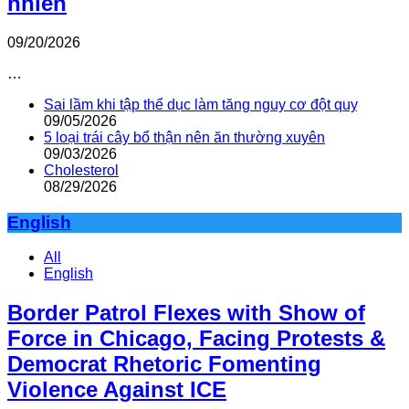
nhiên
09/20/2026
…
Sai lầm khi tập thể dục làm tăng nguy cơ đột quỵ
09/05/2026
5 loại trái cây bổ thận nên ăn thường xuyên
09/03/2026
Cholesterol
08/29/2026
English
All
English
Border Patrol Flexes with Show of
Force in Chicago, Facing Protests &
Democrat Rhetoric Fomenting
Violence Against ICE