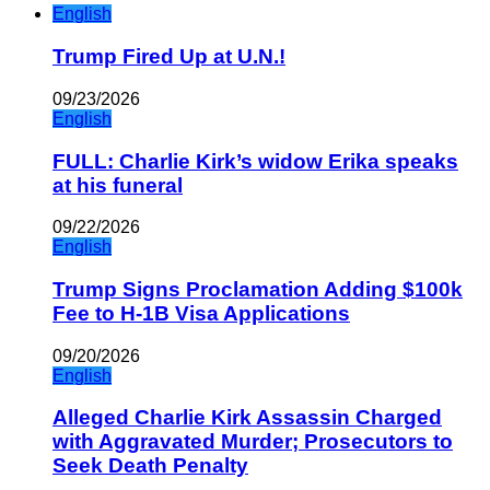
English
Trump Fired Up at U.N.!
09/23/2026
English
FULL: Charlie Kirk’s widow Erika speaks
at his funeral
09/22/2026
English
Trump Signs Proclamation Adding $100k
Fee to H-1B Visa Applications
09/20/2026
English
Alleged Charlie Kirk Assassin Charged
with Aggravated Murder; Prosecutors to
Seek Death Penalty