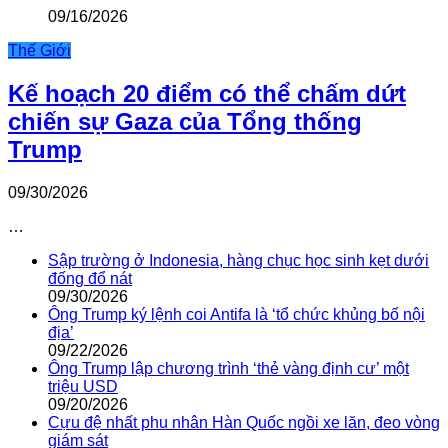
09/16/2026
Thế Giới
Kế hoạch 20 điểm có thể chấm dứt
chiến sự Gaza của Tổng thống
Trump
09/30/2026
…
Sập trường ở Indonesia, hàng chục học sinh kẹt dưới
đống đổ nát
09/30/2026
Ông Trump ký lệnh coi Antifa là ‘tổ chức khủng bố nội
địa’
09/22/2026
Ông Trump lập chương trình ‘thẻ vàng định cư’ một
triệu USD
09/20/2026
Cựu đệ nhất phu nhân Hàn Quốc ngồi xe lăn, đeo vòng
giám sát