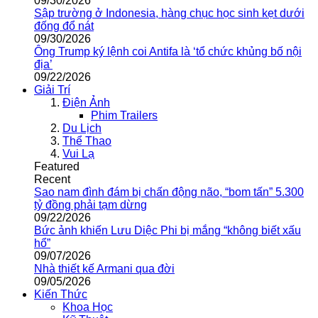
09/30/2026
Sập trường ở Indonesia, hàng chục học sinh kẹt dưới
đống đổ nát
09/30/2026
Ông Trump ký lệnh coi Antifa là ‘tổ chức khủng bố nội
địa’
09/22/2026
Giải Trí
Điện Ảnh
Phim Trailers
Du Lịch
Thể Thao
Vui Lạ
Featured
Recent
Sao nam đình đám bị chấn động não, “bom tấn” 5.300
tỷ đồng phải tạm dừng
09/22/2026
Bức ảnh khiến Lưu Diệc Phi bị mắng “không biết xấu
hổ”
09/07/2026
Nhà thiết kế Armani qua đời
09/05/2026
Kiến Thức
Khoa Học