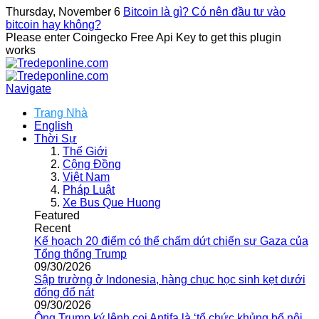
Thursday, November 6
Bitcoin là gì? Có nên đầu tư vào
bitcoin hay không?
Please enter Coingecko Free Api Key to get this plugin
works
Navigate
Trang Nhà
English
Thời Sự
Thế Giới
Cộng Đồng
Việt Nam
Pháp Luật
Xe Bus Que Huong
Featured
Recent
Kế hoạch 20 điểm có thể chấm dứt chiến sự Gaza của
Tổng thống Trump
09/30/2026
Sập trường ở Indonesia, hàng chục học sinh kẹt dưới
đống đổ nát
09/30/2026
Ông Trump ký lệnh coi Antifa là ‘tổ chức khủng bố nội