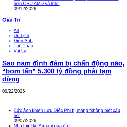
hơn CPU AMD và Intel
09/12/2026
Giải Trí
All
Du Lịch
Điện Ảnh
Thể Thao
Vui Lạ
Sao nam đình đám bị chấn động não,
“bom tấn” 5.300 tỷ đồng phải tạm
dừng
09/22/2026
…
Bức ảnh khiến Lưu Diệc Phi bị mắng “không biết xấu
hổ”
09/07/2026
Nhà thiết kế Armani qua đời