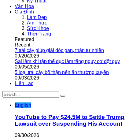
Kỹ Thuật
Văn Hóa
Gia Đình
Làm Đẹp
Ẩm Thực
Sức Khỏe
Thời Trang
Featured
Recent
7 trái cây giúp giải độc gan, thận tự nhiên
09/20/2026
Sai lầm khi tập thể dục làm tăng nguy cơ đột quỵ
09/05/2026
5 loại trái cây bổ thận nên ăn thường xuyên
09/03/2026
Liên Lạc
English
YouTube to Pay $24.5M to Settle Trump
Lawsuit over Suspending His Account
09/30/2026