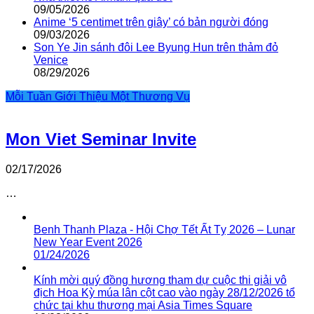
09/05/2026
Anime ‘5 centimet trên giây’ có bản người đóng
09/03/2026
Son Ye Jin sánh đôi Lee Byung Hun trên thảm đỏ
Venice
08/29/2026
Mỗi Tuần Giới Thiệu Một Thương Vụ
Mon Viet Seminar Invite
02/17/2026
…
Benh Thanh Plaza - Hội Chợ Tết Ất Tỵ 2026 – Lunar
New Year Event 2026
01/24/2026
Kính mời quý đồng hương tham dự cuộc thi giải vô
địch Hoa Kỳ múa lân cột cao vào ngày 28/12/2026 tổ
chức tại khu thương mại Asia Times Square