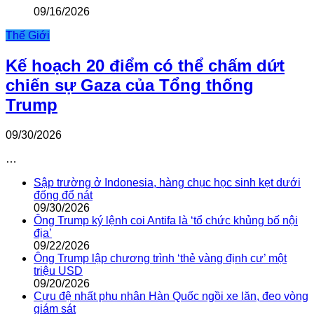
09/16/2026
Thế Giới
Kế hoạch 20 điểm có thể chấm dứt
chiến sự Gaza của Tổng thống
Trump
09/30/2026
…
Sập trường ở Indonesia, hàng chục học sinh kẹt dưới
đống đổ nát
09/30/2026
Ông Trump ký lệnh coi Antifa là ‘tổ chức khủng bố nội
địa’
09/22/2026
Ông Trump lập chương trình ‘thẻ vàng định cư’ một
triệu USD
09/20/2026
Cựu đệ nhất phu nhân Hàn Quốc ngồi xe lăn, đeo vòng
giám sát