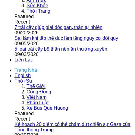
Ẩm Thực
Sức Khỏe
Thời Trang
Featured
Recent
7 trái cây giúp giải độc gan, thận tự nhiên
09/20/2026
Sai lầm khi tập thể dục làm tăng nguy cơ đột quỵ
09/05/2026
5 loại trái cây bổ thận nên ăn thường xuyên
09/03/2026
Liên Lạc
Trang Nhà
English
Thời Sự
Thế Giới
Cộng Đồng
Việt Nam
Pháp Luật
Xe Bus Que Huong
Featured
Recent
Kế hoạch 20 điểm có thể chấm dứt chiến sự Gaza của
Tổng thống Trump