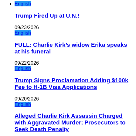
English
Trump Fired Up at U.N.!
09/23/2026
English
FULL: Charlie Kirk’s widow Erika speaks
at his funeral
09/22/2026
English
Trump Signs Proclamation Adding $100k
Fee to H-1B Visa Applications
09/20/2026
English
Alleged Charlie Kirk Assassin Charged
with Aggravated Murder; Prosecutors to
Seek Death Penalty