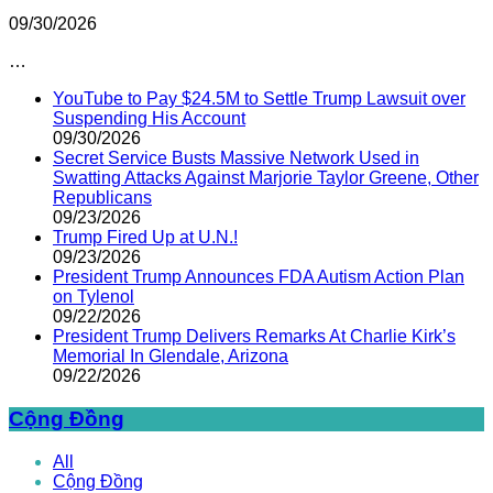
09/30/2026
…
YouTube to Pay $24.5M to Settle Trump Lawsuit over
Suspending His Account
09/30/2026
Secret Service Busts Massive Network Used in
Swatting Attacks Against Marjorie Taylor Greene, Other
Republicans
09/23/2026
Trump Fired Up at U.N.!
09/23/2026
President Trump Announces FDA Autism Action Plan
on Tylenol
09/22/2026
President Trump Delivers Remarks At Charlie Kirk’s
Memorial In Glendale, Arizona
09/22/2026
Cộng Đồng
All
Cộng Đồng