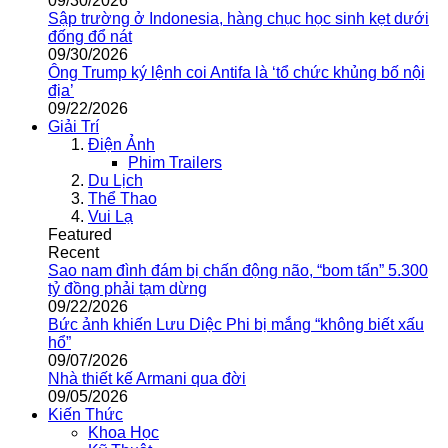
09/30/2026
Sập trường ở Indonesia, hàng chục học sinh kẹt dưới
đống đổ nát
09/30/2026
Ông Trump ký lệnh coi Antifa là ‘tổ chức khủng bố nội
địa’
09/22/2026
Giải Trí
Điện Ảnh
Phim Trailers
Du Lịch
Thể Thao
Vui Lạ
Featured
Recent
Sao nam đình đám bị chấn động não, “bom tấn” 5.300
tỷ đồng phải tạm dừng
09/22/2026
Bức ảnh khiến Lưu Diệc Phi bị mắng “không biết xấu
hổ”
09/07/2026
Nhà thiết kế Armani qua đời
09/05/2026
Kiến Thức
Khoa Học