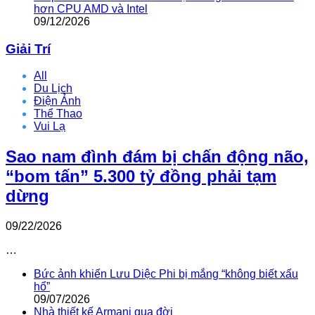
hơn CPU AMD và Intel
09/12/2026
Giải Trí
All
Du Lịch
Điện Ảnh
Thể Thao
Vui Lạ
Sao nam đình đám bị chấn động não,
“bom tấn” 5.300 tỷ đồng phải tạm
dừng
09/22/2026
…
Bức ảnh khiến Lưu Diệc Phi bị mắng “không biết xấu
hổ”
09/07/2026
Nhà thiết kế Armani qua đời