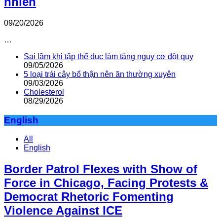
nhiên
09/20/2026
…
Sai lầm khi tập thể dục làm tăng nguy cơ đột quỵ
09/05/2026
5 loại trái cây bổ thận nên ăn thường xuyên
09/03/2026
Cholesterol
08/29/2026
English
All
English
Border Patrol Flexes with Show of
Force in Chicago, Facing Protests &
Democrat Rhetoric Fomenting
Violence Against ICE