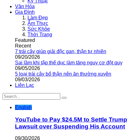
Kỹ Thuật
Văn Hóa
Gia Đình
Làm Đẹp
Ẩm Thực
Sức Khỏe
Thời Trang
Featured
Recent
7 trái cây giúp giải độc gan, thận tự nhiên
09/20/2026
Sai lầm khi tập thể dục làm tăng nguy cơ đột quỵ
09/05/2026
5 loại trái cây bổ thận nên ăn thường xuyên
09/03/2026
Liên Lạc
English
YouTube to Pay $24.5M to Settle Trump
Lawsuit over Suspending His Account
09/30/2026