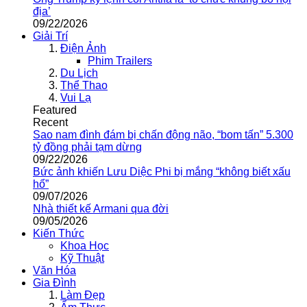
địa’
09/22/2026
Giải Trí
Điện Ảnh
Phim Trailers
Du Lịch
Thể Thao
Vui Lạ
Featured
Recent
Sao nam đình đám bị chấn động não, “bom tấn” 5.300
tỷ đồng phải tạm dừng
09/22/2026
Bức ảnh khiến Lưu Diệc Phi bị mắng “không biết xấu
hổ”
09/07/2026
Nhà thiết kế Armani qua đời
09/05/2026
Kiến Thức
Khoa Học
Kỹ Thuật
Văn Hóa
Gia Đình
Làm Đẹp