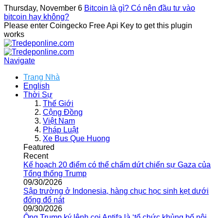
Thursday, November 6
Bitcoin là gì? Có nên đầu tư vào
bitcoin hay không?
Please enter Coingecko Free Api Key to get this plugin
works
Navigate
Trang Nhà
English
Thời Sự
Thế Giới
Cộng Đồng
Việt Nam
Pháp Luật
Xe Bus Que Huong
Featured
Recent
Kế hoạch 20 điểm có thể chấm dứt chiến sự Gaza của
Tổng thống Trump
09/30/2026
Sập trường ở Indonesia, hàng chục học sinh kẹt dưới
đống đổ nát
09/30/2026
Ông Trump ký lệnh coi Antifa là ‘tổ chức khủng bố nội