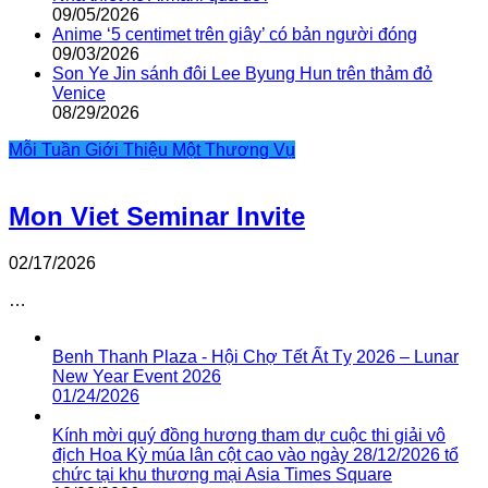
09/05/2026
Anime ‘5 centimet trên giây’ có bản người đóng
09/03/2026
Son Ye Jin sánh đôi Lee Byung Hun trên thảm đỏ
Venice
08/29/2026
Mỗi Tuần Giới Thiệu Một Thương Vụ
Mon Viet Seminar Invite
02/17/2026
…
Benh Thanh Plaza - Hội Chợ Tết Ất Tỵ 2026 – Lunar
New Year Event 2026
01/24/2026
Kính mời quý đồng hương tham dự cuộc thi giải vô
địch Hoa Kỳ múa lân cột cao vào ngày 28/12/2026 tổ
chức tại khu thương mại Asia Times Square