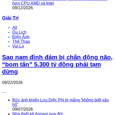
hơn CPU AMD và Intel
09/12/2026
Giải Trí
All
Du Lịch
Điện Ảnh
Thể Thao
Vui Lạ
Sao nam đình đám bị chấn động não,
“bom tấn” 5.300 tỷ đồng phải tạm
dừng
09/22/2026
…
Bức ảnh khiến Lưu Diệc Phi bị mắng “không biết xấu
hổ”
09/07/2026
Nhà thiết kế Armani qua đời