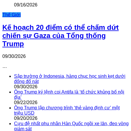
09/16/2026
Thế Giới
Kế hoạch 20 điểm có thể chấm dứt
chiến sự Gaza của Tổng thống
Trump
09/30/2026
…
Sập trường ở Indonesia, hàng chục học sinh kẹt dưới
đống đổ nát
09/30/2026
Ông Trump ký lệnh coi Antifa là ‘tổ chức khủng bố nội
địa’
09/22/2026
Ông Trump lập chương trình ‘thẻ vàng định cư’ một
triệu USD
09/20/2026
Cựu đệ nhất phu nhân Hàn Quốc ngồi xe lăn, đeo vòng
giám sát