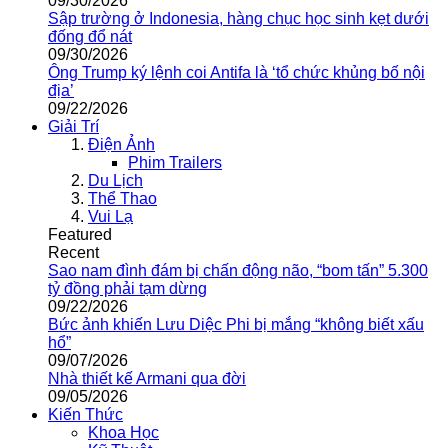
09/30/2026
Sập trường ở Indonesia, hàng chục học sinh kẹt dưới
đống đổ nát
09/30/2026
Ông Trump ký lệnh coi Antifa là ‘tổ chức khủng bố nội
địa’
09/22/2026
Giải Trí
Điện Ảnh
Phim Trailers
Du Lịch
Thể Thao
Vui Lạ
Featured
Recent
Sao nam đình đám bị chấn động não, “bom tấn” 5.300
tỷ đồng phải tạm dừng
09/22/2026
Bức ảnh khiến Lưu Diệc Phi bị mắng “không biết xấu
hổ”
09/07/2026
Nhà thiết kế Armani qua đời
09/05/2026
Kiến Thức
Khoa Học