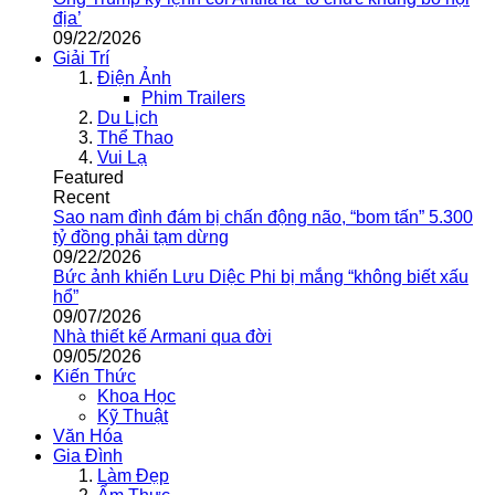
địa’
09/22/2026
Giải Trí
Điện Ảnh
Phim Trailers
Du Lịch
Thể Thao
Vui Lạ
Featured
Recent
Sao nam đình đám bị chấn động não, “bom tấn” 5.300
tỷ đồng phải tạm dừng
09/22/2026
Bức ảnh khiến Lưu Diệc Phi bị mắng “không biết xấu
hổ”
09/07/2026
Nhà thiết kế Armani qua đời
09/05/2026
Kiến Thức
Khoa Học
Kỹ Thuật
Văn Hóa
Gia Đình
Làm Đẹp