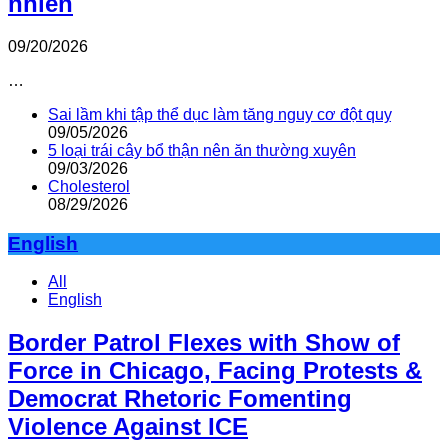
nhiên
09/20/2026
…
Sai lầm khi tập thể dục làm tăng nguy cơ đột quỵ
09/05/2026
5 loại trái cây bổ thận nên ăn thường xuyên
09/03/2026
Cholesterol
08/29/2026
English
All
English
Border Patrol Flexes with Show of
Force in Chicago, Facing Protests &
Democrat Rhetoric Fomenting
Violence Against ICE