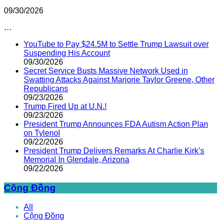
09/30/2026
…
YouTube to Pay $24.5M to Settle Trump Lawsuit over
Suspending His Account
09/30/2026
Secret Service Busts Massive Network Used in
Swatting Attacks Against Marjorie Taylor Greene, Other
Republicans
09/23/2026
Trump Fired Up at U.N.!
09/23/2026
President Trump Announces FDA Autism Action Plan
on Tylenol
09/22/2026
President Trump Delivers Remarks At Charlie Kirk’s
Memorial In Glendale, Arizona
09/22/2026
Cộng Đồng
All
Cộng Đồng