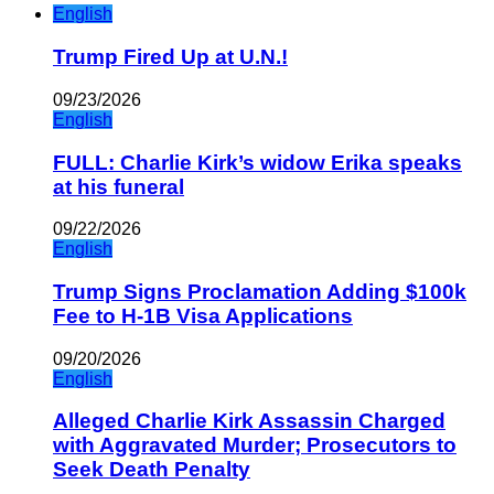
English
Trump Fired Up at U.N.!
09/23/2026
English
FULL: Charlie Kirk’s widow Erika speaks
at his funeral
09/22/2026
English
Trump Signs Proclamation Adding $100k
Fee to H-1B Visa Applications
09/20/2026
English
Alleged Charlie Kirk Assassin Charged
with Aggravated Murder; Prosecutors to
Seek Death Penalty