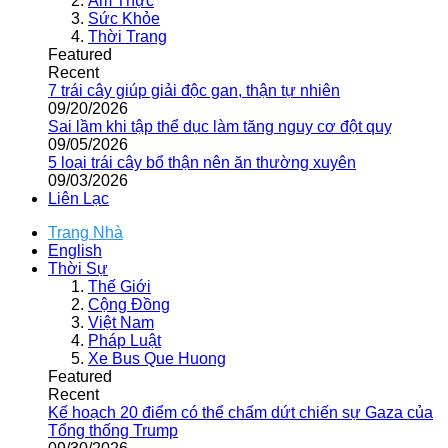
Ẩm Thực
Sức Khỏe
Thời Trang
Featured
Recent
7 trái cây giúp giải độc gan, thận tự nhiên
09/20/2026
Sai lầm khi tập thể dục làm tăng nguy cơ đột quỵ
09/05/2026
5 loại trái cây bổ thận nên ăn thường xuyên
09/03/2026
Liên Lạc
Trang Nhà
English
Thời Sự
Thế Giới
Cộng Đồng
Việt Nam
Pháp Luật
Xe Bus Que Huong
Featured
Recent
Kế hoạch 20 điểm có thể chấm dứt chiến sự Gaza của
Tổng thống Trump