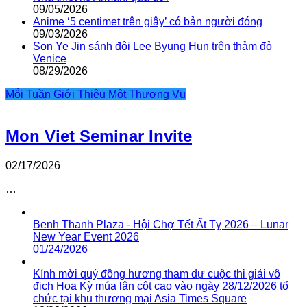
09/05/2026
Anime ‘5 centimet trên giây’ có bản người đóng
09/03/2026
Son Ye Jin sánh đôi Lee Byung Hun trên thảm đỏ
Venice
08/29/2026
Mỗi Tuần Giới Thiệu Một Thương Vụ
Mon Viet Seminar Invite
02/17/2026
…
Benh Thanh Plaza - Hội Chợ Tết Ất Tỵ 2026 – Lunar
New Year Event 2026
01/24/2026
Kính mời quý đồng hương tham dự cuộc thi giải vô
địch Hoa Kỳ múa lân cột cao vào ngày 28/12/2026 tổ
chức tại khu thương mại Asia Times Square