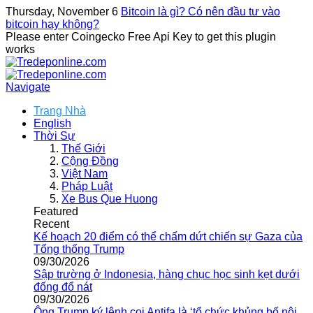
Thursday, November 6
Bitcoin là gì? Có nên đầu tư vào
bitcoin hay không?
Please enter Coingecko Free Api Key to get this plugin
works
Navigate
Trang Nhà
English
Thời Sự
Thế Giới
Cộng Đồng
Việt Nam
Pháp Luật
Xe Bus Que Huong
Featured
Recent
Kế hoạch 20 điểm có thể chấm dứt chiến sự Gaza của
Tổng thống Trump
09/30/2026
Sập trường ở Indonesia, hàng chục học sinh kẹt dưới
đống đổ nát
09/30/2026
Ông Trump ký lệnh coi Antifa là ‘tổ chức khủng bố nội