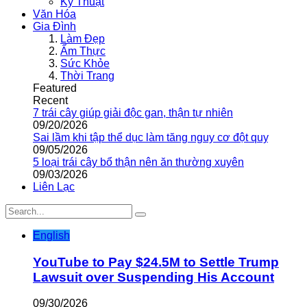
Kỹ Thuật
Văn Hóa
Gia Đình
Làm Đẹp
Ẩm Thực
Sức Khỏe
Thời Trang
Featured
Recent
7 trái cây giúp giải độc gan, thận tự nhiên
09/20/2026
Sai lầm khi tập thể dục làm tăng nguy cơ đột quỵ
09/05/2026
5 loại trái cây bổ thận nên ăn thường xuyên
09/03/2026
Liên Lạc
English
YouTube to Pay $24.5M to Settle Trump
Lawsuit over Suspending His Account
09/30/2026